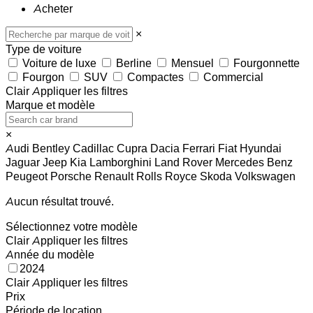
Acheter
×
Type de voiture
Voiture de luxe
Berline
Mensuel
Fourgonnette
Fourgon
SUV
Compactes
Commercial
Clair
Appliquer les filtres
Marque et modèle
×
Audi
Bentley
Cadillac
Cupra
Dacia
Ferrari
Fiat
Hyundai
Jaguar
Jeep
Kia
Lamborghini
Land Rover
Mercedes Benz
Peugeot
Porsche
Renault
Rolls Royce
Skoda
Volkswagen
Aucun résultat trouvé.
Sélectionnez votre modèle
Clair
Appliquer les filtres
Année du modèle
2024
Clair
Appliquer les filtres
Prix
Période de location