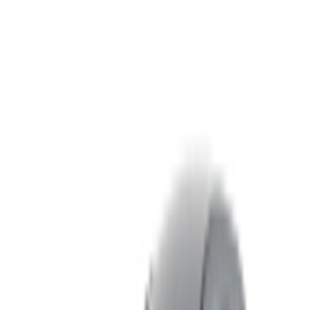
Quotidiennement
Hebdomadaire
Mensuel
Mercedes Benz
MAD
A200 (Gris
MAD 1,100
MAD 7,000
25,000
foncé), 2024
Mercedes Benz
MAD
A200 (Noir),
MAD 1,400
MAD 9,100
30,000
2024
Mercedes Benz
MAD
A200 (Gris
MAD 1,560
MAD 10,000
39,000
foncé), 2024
Location et conduite autonome a Mercedes Benz A200
Berline en Tanger, Maroc. Différents modèles dont 2024 de
A200 sont disponibles à la location. Vous trouverez ci-
dessous des offres en direct avec des tarifs par jour, par
semaine et par mois directement auprès des fournisseurs.
Ne payez pas de commission ou de frais de réservation.
L'enlèvement de la succursale est gratuit à partir de Aéroport
international de Tanger. Pour la disponibilité et la livraison
sur place ou Tanger L'aéroport d'Anvers est situé à la date et
à l'heure de votre choix, veuillez vous renseigner auprès du
fournisseur. Contactez-le par téléphone, par WhatsApp ou