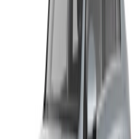
Créer un compte. Obtenez de meilleures conditions.
Log In. Take the Wheel.
Continuer
Or
Vous n'avez pas de compte ?
S'inscrire
Vous avez déjà un compte?
Connexion
Votre plateforme unique pour explorer les meilleures offres
de location de voitures et de voitures d'occasion à travers le
Maroc. Des options économiques aux voitures de luxe,
trouvez la bonne voiture pour votre voyage. OneClickDrive
vous aide à trouver des fournisseurs locaux de confiance,
afin que vous puissiez profiter d'une expérience fluide et