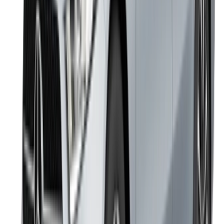
English
‏العربية‏
Français
Dutch
русский
Türkçe
Español
Chinese
Italian
German
X
Fermer
Compris !