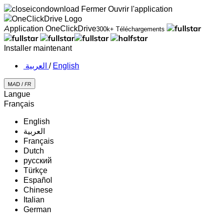
Fermer
Ouvrir l'application
Application OneClickDrive
300k+ Téléchargements
Installer maintenant
‏العربية ‏
/
English
MAD /
FR
Langue
Français
English
‏العربية‏
Français
Dutch
русский
Türkçe
Español
Chinese
Italian
German