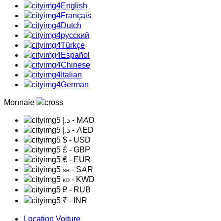
English
Français
Dutch
русский
Türkçe
Español
Chinese
Italian
German
Monnaie
د.إ
- MAD
د.إ
- AED
$
- USD
£
- GBP
€
- EUR
- SAR
SR
- KWD
KD
₽
- RUB
₹
- INR
Location Voiture