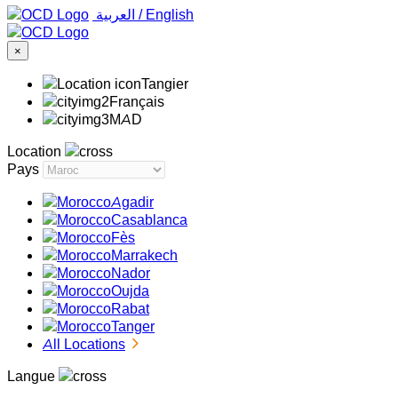
‏العربية ‏
/
English
×
Tangier
Français
MAD
Location
Pays
Agadir
Casablanca
Fès
Marrakech
Nador
Oujda
Rabat
Tanger
All Locations
Langue