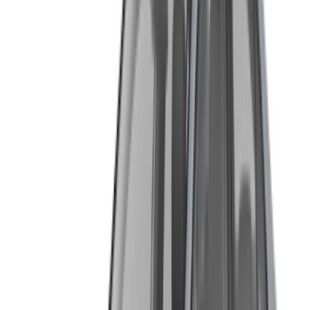
dégagez OneClickDrive.ma de toute responsabilité
concernant des informations incorrectes fournies par les
sociétés de location de voitures ou par nous-mêmes.
×
OTP incorrect
Connectez-vous pour accéder à vos favoris,
suivre les offres et réserver plus rapidement.
Continuer
ou
Vous n'avez pas de compte ?
S'inscrire
Vous avez déjà un compte ?
Connexion
×
OTP incorrect