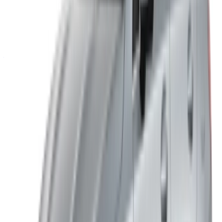
sans stress.
Vous avez des voitures à louer ou à vendre ?
Atteindre des milliers de personnes chaque jour.
Référencez vos voitures
Des moyens flexibles pour payer directement votre
partenaire
/ Ressources
Location voiture Agadir
Location voiture Casablanca
Location voiture Fès
Location voiture Marrakech
Location voiture Nador
Location voiture Oujda
Location voiture Rabat
Location voiture Tanger