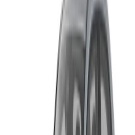
demandez à être rappelé.
Bienvenue à OneClickDrive.ma - Maroc le plus grand
marché de l'automobile du monde.Nos partenaires loueurs
de voitures mettent à jour leur stock pour OneClickDrive en
temps réel afin que vous puissiez toujours bénéficier des prix
les plus récents. Parcourez, filtrez, présélectionnez et
contactez directement le loueur de voitures. Mentionnez que
vous avez vu leur annonce sur OneClickDrive.com pour
obtenir le meilleur tarif. Soyez assuré que les meilleures
offres de location de voiture sont à portée de clic !
NOTE:
Les listes ci-dessus, y compris les prix, sont mises
à jour par les autorités compétentes. société de location
de voitures. Si la voiture n'est pas disponible au prix
mentionné (hors TVA), veuillez
nous informer
et nous vous
proposerons la meilleure alternative. Heureuxlocation!
Clause de non-responsabilité:
En utilisant ce site web, vous acceptez nos conditions
générales et notre politique de confidentialité et vous