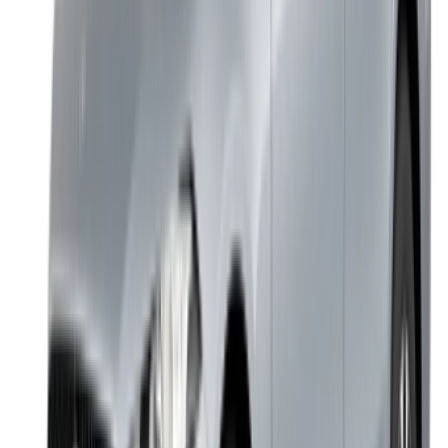
Des moyens flexibles pour payer directement votre
partenaire
Tangier Ibn Battouta Airport, Tangier, Morocco
©OneClickDrive 2026.
Tous droits réservés
Suivez-nous sur: