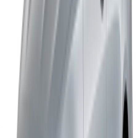
Aéroport de Casablanca
Aéroport de Marrakech
/ Entreprise
Plan du site XML
Blog sur la location de voitures
/ Soutien
+212708880005
info@oneclickdrive.com
/ Entreprises
sales@oneclickdrive.com
Vous avez des voitures à louer ou à vendre ?
Atteindre des milliers de personnes chaque jour.
Référencez vos voitures