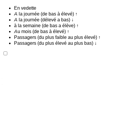
En vedette
A la journée (de bas à élevé) ↑
A la journée (délevé a bas) ↓
à la semaine (de bas a élève) ↑
Au mois (de bas à élevé) ↑
Passagers (du plus faible au plus élevé) ↑
Passagers (du plus élevé au plus bas) ↓
Mercedes Benz A200 2024
Aéroport international de Tanger, Tanger
Aéroport international de Tanger, Tanger
2024
Européen
Berline
Essence
MAD 1100
/ jour
Illimité