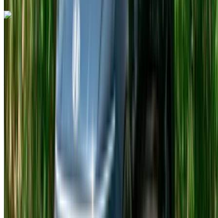
Volkswagen T Roc 2023
VUS multisegment argenté, 5 places, allure élégante,
convivialité, utilité compacte
Aéroport international de Tanger, Tanger
Aéroport international de Tanger, Tanger
2023
Européen
Crossover
Diesel
MAD 780
/ jour
250 km
MAD 19,500
/ mo.
6000 km
Assurance incluse
Transmission automobile
Livraison gratuite