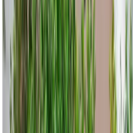
Aéroport international de Tanger, Tanger
Aéroport international de Tanger, Tanger
2023
Européen
Crossover
Diesel
MAD 450
/ jour
Illimité
MAD 11,700
/ mo.
4500 km
Assurance incluse
Transmission automobile
Livraison gratuite
Aéroport international
de Tanger, Tanger
Aéroport international de
Tanger, Tanger
Appeler
+212708889994
WhatsApp