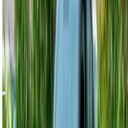
Crossover
Diesel
MAD 900
/ jour
Illimité
MAD 21,000
/ mo.
6000 km
Assurance incluse
Transmission automobile
Livraison gratuite
Aéroport
international de Tanger, Tanger
Aéroport
international de Tanger, Tanger
Appeler
+212708889994
WhatsApp
Hyundai Tucson 2023
Aéroport international de Tanger, Tanger
Aéroport international de Tanger, Tanger
2023