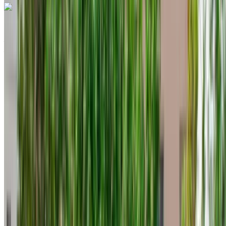
Volkswagen T Roc 2023
Aéroport international de Tanger, Tanger
Aéroport international de Tanger, Tanger
2023
Européen
Crossover
Diesel
MAD 900
/ jour
Illimité
MAD 21,000
/ mo.
6000 km
Assurance incluse
Transmission automobile
Livraison gratuite
Aéroport
international de Tanger, Tanger
Aéroport
international de Tanger, Tanger
Appeler