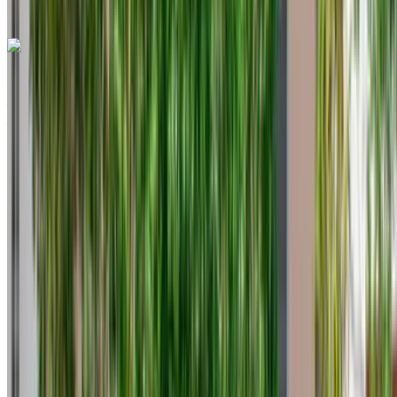
+212708889994
WhatsApp
Volkswagen T Roc 2023
Aéroport international de Tanger, Tanger
Aéroport international de Tanger, Tanger
2023
Européen
Crossover
Diesel
MAD 780
/ jour
Illimité
MAD 19,500
/ mo.
6000 km
Assurance incluse
Transmission automobile
Livraison gratuite
Aéroport