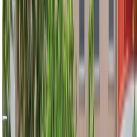
2024
Européen
Crossover
Diesel
MAD 700
/ jour
Illimité
MAD 16,500
/ mo.
6000 km
Assurance incluse
Transmission automobile
Livraison gratuite
Aéroport
international de Tanger, Tanger
Aéroport
international de Tanger, Tanger
Appeler
+212708889994
WhatsApp
Hyundai i10 2023