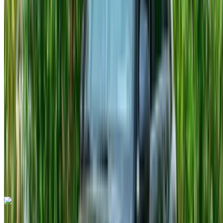
Aéroport international de Tanger, Tanger
2024
Européen
Crossover
Diesel
MAD 550
/ jour
Illimité
MAD 12,000
/ mo.
6000 km
Assurance incluse
Transmission automobile
Livraison gratuite
Aéroport international
de Tanger, Tanger
Aéroport international de
Tanger, Tanger
Appeler
+212708889994
WhatsApp
Hyundai Creta 5 Seater 2023