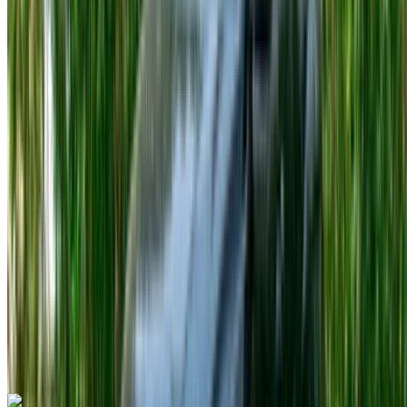
Aéroport international de Tanger, Tanger
Aéroport international de Tanger, Tanger
2023
Européen
Crossover
Diesel
MAD 600
/ jour
Illimité
MAD 15,000
/ mo.
6000 km
Assurance incluse
Transmission automobile
Livraison gratuite
Aéroport
international de Tanger, Tanger
Aéroport
international de Tanger, Tanger
Appeler
+212708889994
WhatsApp