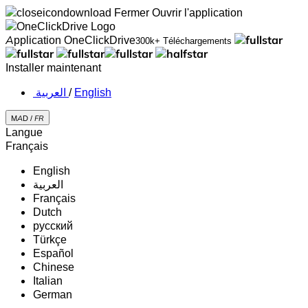
Fermer
Ouvrir l'application
Application OneClickDrive
300k+ Téléchargements
Installer maintenant
‏العربية ‏
/
English
MAD /
FR
Langue
Français
English
‏العربية‏
Français
Dutch
русский
Türkçe
Español
Chinese
Italian
German