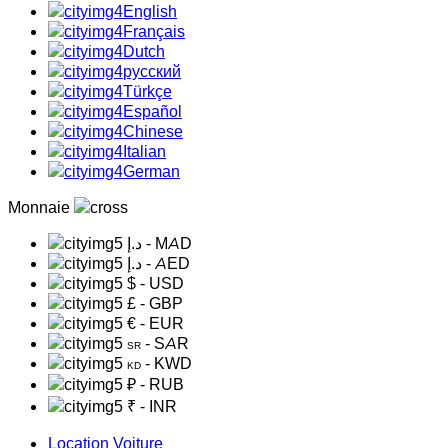
English
Français
Dutch
русский
Türkçe
Español
Chinese
Italian
German
Monnaie
د.إ
- MAD
د.إ
- AED
$
- USD
£
- GBP
€
- EUR
- SAR
SR
- KWD
KD
₽
- RUB
₹
- INR
Location Voiture