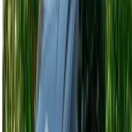
Hyundai Santa Fe 2023
Aéroport international de Tanger, Tanger
Aéroport international de Tanger, Tanger
2023
Européen
SUV
Diesel
MAD 1600
/ jour
Illimité
MAD 36,000
/ mo.
6000 km
Assurance incluse
Transmission automobile
Livraison gratuite
Aéroport
international de Tanger, Tanger
Aéroport
international de Tanger, Tanger
Appeler
+212708889994
WhatsApp