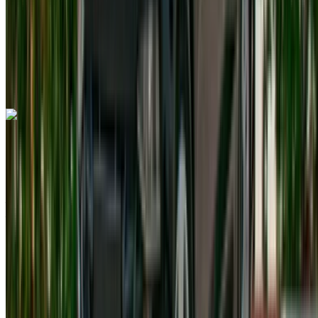
Transmission automobile
Livraison gratuite
Aéroport
international de Tanger, Tanger
Aéroport
international de Tanger, Tanger
Appeler
+212708889994
WhatsApp
Volkswagen T Roc 2024
Crossover noir, élégant, 5 passagers, luxueux, à la pointe de
la technologie, intérieur spacieux
Aéroport international de Tanger, Tanger
Aéroport international de Tanger, Tanger
2024
Européen
Crossover
Diesel
MAD 900
/ jour