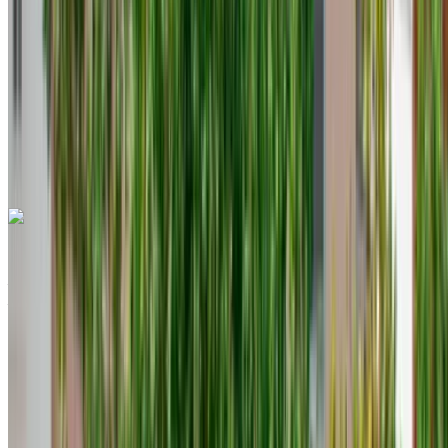
international de Tanger, Tanger
Aéroport
international de Tanger, Tanger
Appeler
+212708889994
WhatsApp
Une seule application. Options de voitures illimitées.
Louer ou acheter des voitures. Comparez et réservez
instantanément.
Hyundai Creta 5 Seater 2023
Aéroport international de Tanger, Tanger
Aéroport international de Tanger, Tanger
2023
Européen
Crossover
Diesel
MAD 600
/ jour