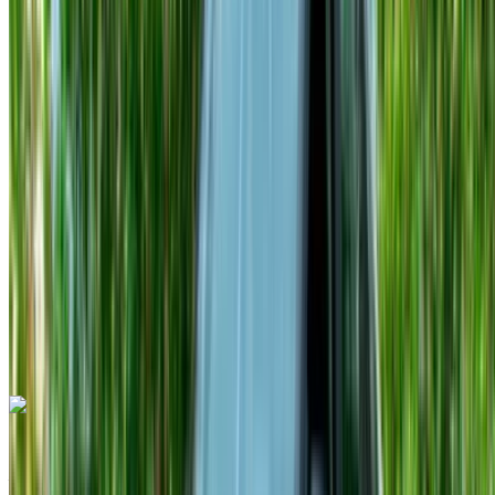
Européen
Crossover
Diesel
MAD 700
/ jour
Illimité
MAD 12,000
/ mo.
6000 km
Assurance incluse
Transmission automobile
Livraison gratuite
Aéroport
international de Tanger, Tanger
Aéroport
international de Tanger, Tanger
Appeler
+212708889994
WhatsApp
Dacia Duster 2024
Aéroport international de Tanger, Tanger