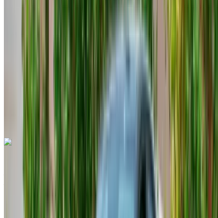
MAD 700
/ jour
Illimité
MAD 16,500
/ mo.
4500 km
Assurance incluse
Transmission automobile
Livraison gratuite
Aéroport
international de Tanger, Tanger
Aéroport
international de Tanger, Tanger
Appeler
+212708889994
WhatsApp
Volkswagen T Roc 2023
Aéroport international de Tanger, Tanger
Aéroport international de Tanger, Tanger
2023
Européen