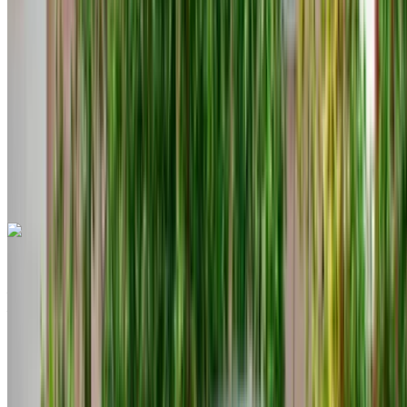
Illimité
MAD 15,000
/ mo.
4500 km
Assurance incluse
Transmission automobile
Livraison gratuite
Aéroport
international de Tanger, Tanger
Aéroport
international de Tanger, Tanger
Appeler
+212708889994
WhatsApp
Hyundai Tucson 2023
Aéroport international de Tanger, Tanger
Aéroport international de Tanger, Tanger
2023
Européen
Crossover
Diesel