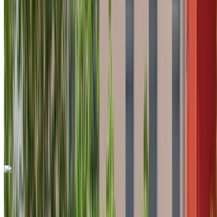
Européen
Crossover
Diesel
MAD 550
/ jour
Illimité
MAD 12,000
/ mo.
6000 km
Assurance incluse
Transmission automobile
Livraison gratuite
Aéroport international
de Tanger, Tanger
Aéroport international de
Tanger, Tanger
Appeler
+212708889994
WhatsApp
Hyundai Tucson 2024
Aéroport international de Tanger, Tanger
Aéroport international de Tanger, Tanger