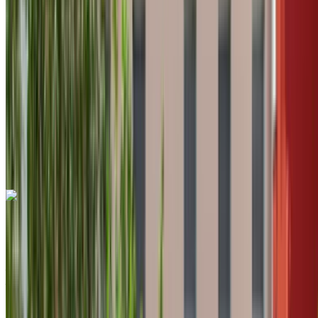
MAD 700
/ jour
Illimité
MAD 16,500
/ mo.
6000 km
Assurance incluse
Transmission automobile
Livraison gratuite
Aéroport
international de Tanger, Tanger
Aéroport
international de Tanger, Tanger
Appeler
+212708889994
WhatsApp
Dacia Duster 2023
Crossover noir, 5 places, polyvalent, économique, citadine
Aéroport international de Tanger, Tanger
Aéroport international de Tanger, Tanger
2023