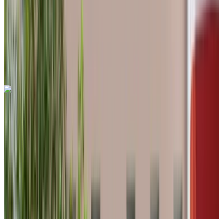
Assurance incluse
Transmission automobile
Livraison gratuite
Aéroport
international de Tanger, Tanger
Aéroport
international de Tanger, Tanger
Appeler
+212708889994
WhatsApp
Hyundai Tucson 2023
Crossover noir, 5 places, moderne, efficient, idéal pour les
familles
Aéroport international de Tanger, Tanger
Aéroport international de Tanger, Tanger
2023
Européen
Crossover
Diesel