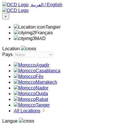
‏العربية ‏
/
English
×
Tangier
Français
MAD
Location
Pays
Agadir
Casablanca
Fès
Marrakech
Nador
Oujda
Rabat
Tanger
All Locations
Langue