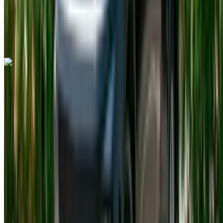
Aéroport
international de Tanger, Tanger
Aéroport
international de Tanger, Tanger
Appeler
+212708889994
WhatsApp
Renault Megane 2024
Aéroport international de Tanger, Tanger
Aéroport international de Tanger, Tanger
2024
Européen
Berline
Diesel
MAD 580
/ jour
Illimité
MAD 15,600
/ mo.
6000 km
Assurance incluse