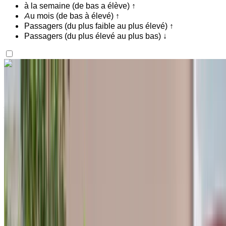
à la semaine (de bas a élève) ↑
Au mois (de bas à élevé) ↑
Passagers (du plus faible au plus élevé) ↑
Passagers (du plus élevé au plus bas) ↓
Vous aimez ce que vous voyez ?
En savoir plus
Hyundai Accent 2024
Aéroport international de Tanger, Tanger
Aéroport international de Tanger, Tanger
2024
Européen
Économie
Essence
MAD 570
/ jour
Illimité
MAD 13,800
/ mo.
6000 km