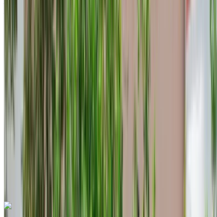
Aéroport international de Tanger, Tanger
Aéroport international de Tanger, Tanger
2023
Européen
Compactes
Essence
MAD 410
/ jour
Illimité
MAD 11,700
/ mo.
4500 km
Assurance incluse
Transmission automobile
Livraison gratuite
Aéroport international
de Tanger, Tanger
Aéroport international de
Tanger, Tanger
Appeler
+212708889994
WhatsApp
Dacia Duster 2023