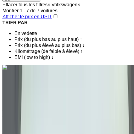
Effacer tous les filtres
×
Volkswagen
×
Montrer 1 - 7 de 7 voitures
Afficher le prix en USD
TRIER PAR
En vedette
Prix (du plus bas au plus haut) ↑
Prix (du plus élevé au plus bas) ↓
Kilométrage (de faible à élevé) ↑
EMI (low to high) ↓
Vous aimez ce que vous voyez ?
En savoir plus
Volkswagen Touareg 3.0 TDI Confort+ 2019
à vendre en Tanger: SUV, Diesel Voiture, Autres
Spécifications, Auto 4-porte
Aéroport international de Tanger, Tanger
Aéroport international de Tanger, Tanger
2019
Autres Spécifications