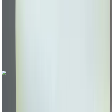
Autres Spécifications
MAD 335,000
77786 km
EMI
MAD 4,172
Auto Transmission
Blanc couleur
Aéroport international de Tanger, Tanger
Aéroport international de Tanger, Tanger
Appeler
212663841439
WhatsApp
Volkswagen T-Roc 2.0 TDI X-TREME 2024
à vendre en Tanger: Noir Crossover, Diesel Voiture, Autres
Spécifications, Auto 4-porte
Aéroport international de Tanger, Tanger
Aéroport international de Tanger, Tanger