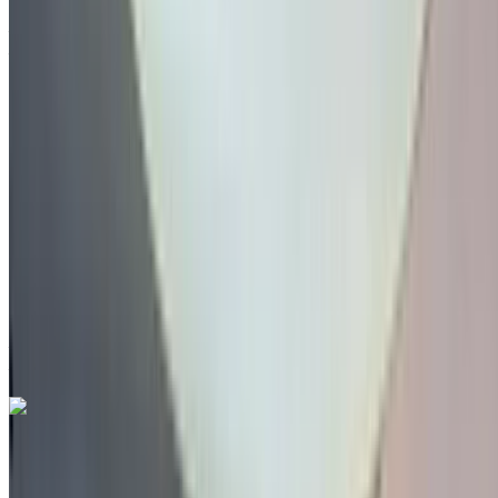
Aéroport international de Tanger, Tanger
Aéroport international de Tanger, Tanger
2024
Autres Spécifications
MAD 334,000
76645 km
EMI
MAD 4,160
Auto Transmission
Noir couleur
Aéroport international de Tanger, Tanger
Aéroport international de Tanger, Tanger
Appeler
212663841439
WhatsApp
Volkswagen Tiguan 2.0 TDI Life 2020
à vendre en Tanger: Noir Crossover, Diesel Voiture, Autres