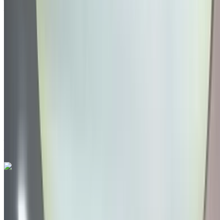
Aéroport international de Tanger, Tanger
2019
Autres Spécifications
MAD 255,000
93608 km
EMI
MAD 3,176
Auto Transmission
Rouge couleur
Aéroport international de Tanger, Tanger
Aéroport international de Tanger, Tanger
Appeler
212663841439
WhatsApp
Volkswagen Touareg 3.0 TDI Confort+ 2022
à vendre en Tanger: SUV, Diesel Voiture, Autres
Spécifications, Auto 4-porte