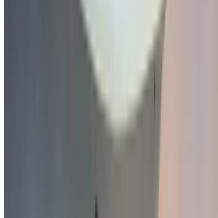
Spécifications, Auto 4-porte
Aéroport international de Tanger, Tanger
Aéroport international de Tanger, Tanger
2020
Autres Spécifications
MAD 340,000
41000 km
EMI
MAD 4,235
Auto Transmission
Noir couleur
Aéroport international de Tanger, Tanger
Aéroport international de Tanger, Tanger
Appeler
212663841439
WhatsApp
Montrer 1 - 7 de 7 voitures
1