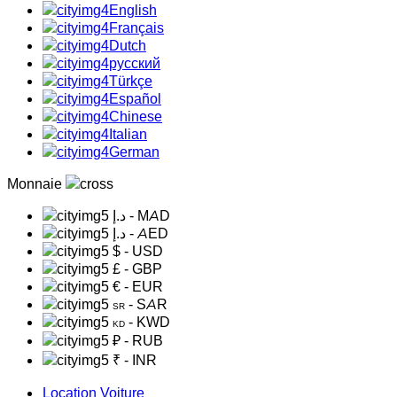
English
Français
Dutch
русский
Türkçe
Español
Chinese
Italian
German
Monnaie
د.إ
- MAD
د.إ
- AED
$
- USD
£
- GBP
€
- EUR
- SAR
SR
- KWD
KD
₽
- RUB
₹
- INR
Location Voiture