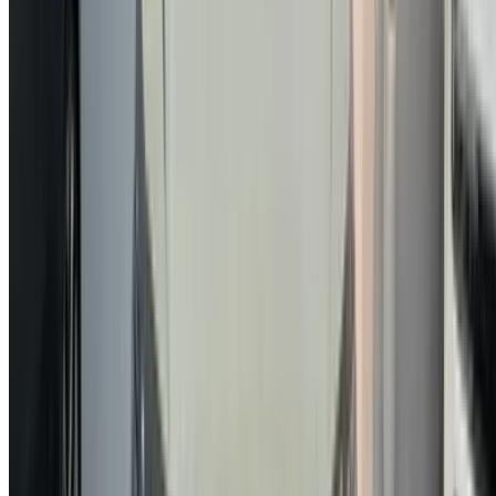
Voitures occasion Tanger
Aéroport de Casablanca
Aéroport de Marrakech
/ Entreprise
Plan du site XML
Blog sur la location de voitures
/ Soutien
+212708880005
info@oneclickdrive.com
/ Entreprises
sales@oneclickdrive.com
Vous avez des voitures à louer ou à vendre ?
Atteindre des milliers de personnes chaque jour.