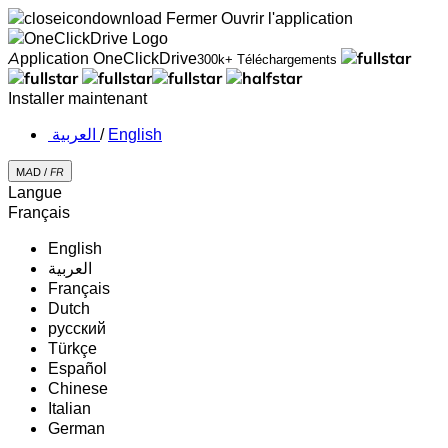
Fermer
Ouvrir l'application
Application OneClickDrive
300k+ Téléchargements
Installer maintenant
‏العربية ‏
/
English
MAD /
FR
Langue
Français
English
‏العربية‏
Français
Dutch
русский
Türkçe
Español
Chinese
Italian
German