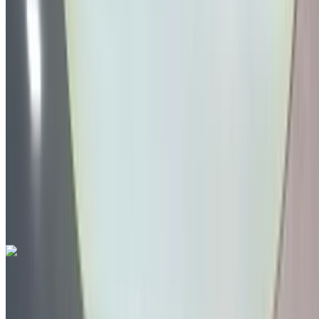
Aéroport international de Tanger, Tanger
Aéroport international de Tanger, Tanger
2022
Autres Spécifications
MAD 390,000
144538 km
EMI
MAD 4,857
Auto Transmission
Aéroport international de Tanger, Tanger
Aéroport international de Tanger, Tanger
Appeler
212663841439
WhatsApp
Volkswagen Tiguan 2.0 TDI Life 2024
à vendre en Tanger: Noir Crossover, Diesel Voiture, Autres
Spécifications, Auto 4-porte