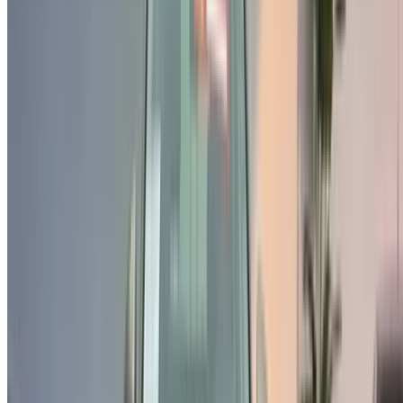
vos besoins.
Demandez un devis personnalisé pour votre produit préféré
Volkswagen voiture d'une entreprise locale vendeurs et
concessionnaires de voitures d'occasion en Tanger. Acheter
via le OneClickDriveVoitures occasion Site web de la place
de marché ou applications mobiles et ne payez pas de
commission. Nous apportons aux EAUVoitures occasion Les
offres sont disponibles en ligne pour vous simplifier la vie et
vous faciliter la tâche. Comparez en direct les offres pour
tous les types de berlines, voitures de luxe, sportives, SUV,
coupés et cabriolets disponibles à l'achat.
NOTE:
Les listes ci-dessus, y compris les prix, sont mises
à jour par les autorités compétentes. vendeurs et
concessionnaires de voitures d'occasion. Si la voiture
n'est pas disponible au prix mentionné (hors TVA),
veuillez
nous informer
et nous vous proposerons la
meilleure alternative. Heureuxl'achat!
Clause de non-responsabilité:
En utilisant ce site web, vous acceptez nos conditions