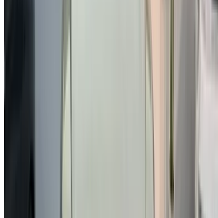
afin que vous puissiez profiter d'une expérience fluide et
sans stress.
Vous avez des voitures à louer ou à vendre ?
Atteindre des milliers de personnes chaque jour.
Référencez vos voitures
Des moyens flexibles pour payer directement votre
partenaire
/ Ressources
Voitures occasion Agadir
Voitures occasion Casablanca
Voitures occasion Fès
Voitures occasion Marrakech
Voitures occasion Nador
Voitures occasion Oujda
Voitures occasion Rabat