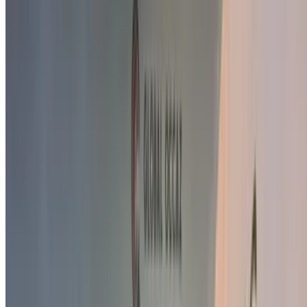
Vous cherchez d'autres options ?
Parcourir toutes les voitures
Sauvegarder des voitures. Suivez les prix. Réservez plus
rapidement.
Créer un compte
A propos de Volkswagen Moteurs
Abrégé en VW, Volkswagen est un constructeur automobile
allemand fondé en 1937 par le Front allemand du travail, un
syndicat nazi, et dont le siège se trouve à Wolfsburg.
Volkswagen se traduit par "voiture du peuple" en allemand.
Le slogan publicitaire international actuel de l'entreprise est
simplement "Volkswagen", en référence à la signification du
nom. Les meilleures voitures à louer chez Volkswagen sont
la Jetta, la Terramont et la Coccinelle.
Fondée:
1937
Siège:
Wolfsburg, Allemagne