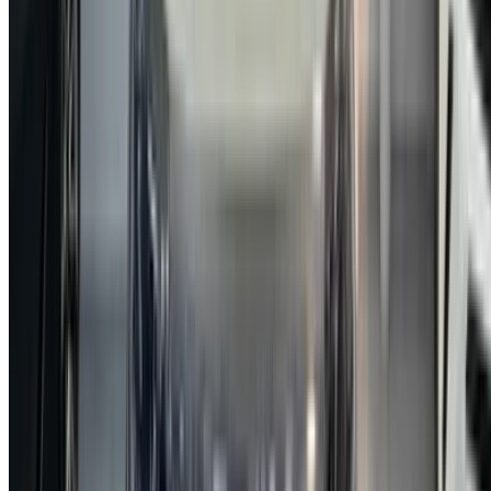
Référencez vos voitures
Des moyens flexibles pour payer directement votre
partenaire
Tangier Ibn Battouta Airport, Tangier, Morocco
©OneClickDrive 2026.
Tous droits réservés
Suivez-nous sur: