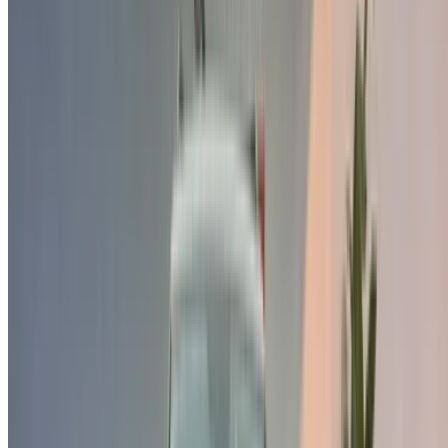
Nom officiel:
Volkswagen AG
Produits:
Voitures particulières, motocycles, véhicules
utilitaires, camions, autobus
Comment obtenir le meilleur prix
Compare offers from multiple car companies in the
Maroc, en fonction de votre localisation, de votre
budget et de vos besoins.
Précisez vos préférences : spécifications du véhicule,
caractéristiques du véhicule, etc.
Présélectionnez les meilleures offres par fournisseur et
contactez-les directement par téléphone, WhatsApp ou
demandez à être rappelé.
Veillez à demander des photos et des spécifications
réelles de la voiture avant de conclure l'accord.
Réservez directement, sans majoration!
Pourquoi acheter une voiture sur OneClickDrive.ma ?
Recherchez parmi le plus grand nombre de marques et de
modèles de voitures à louer en Tanger. Réservez des