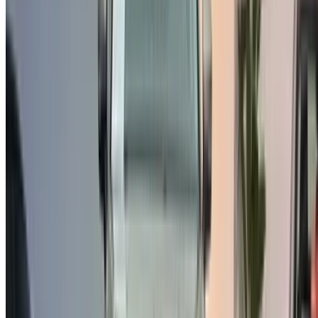
générales et notre politique de confidentialité et vous
dégagez OneClickDrive.ma de toute responsabilité
concernant des informations incorrectes fournies par les
sociétés de location de voitures ou par nous-mêmes.
×
OTP incorrect
Connectez-vous pour accéder à vos favoris,
suivre les offres et réserver plus rapidement.
Continuer
ou
Vous n'avez pas de compte ?
S'inscrire
Vous avez déjà un compte ?
Connexion
×