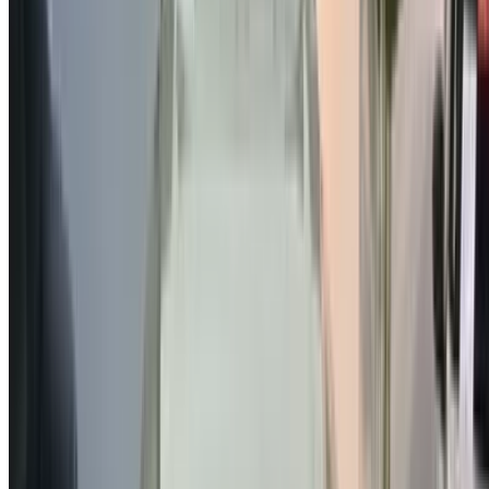
OTP incorrect
Créer un compte. Obtenez de meilleures conditions.
Log In. Take the Wheel.
Continuer
Or
Vous n'avez pas de compte ?
S'inscrire
Vous avez déjà un compte?
Connexion
Votre plateforme unique pour explorer les meilleures offres
de location de voitures et de voitures d'occasion à travers le
Maroc. Des options économiques aux voitures de luxe,
trouvez la bonne voiture pour votre voyage. OneClickDrive
vous aide à trouver des fournisseurs locaux de confiance,