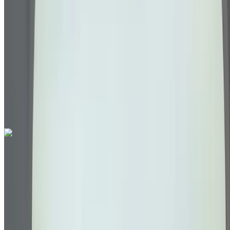
MAD 345,000
111906 km
EMI
MAD 4,297
Auto Transmission
Aéroport international de Tanger, Tanger
Aéroport international de Tanger, Tanger
Appeler
212663841439
WhatsApp
Volkswagen T-Roc 2.0 TDI X-TREME 2024
à vendre en Tanger: Blanc Crossover, Diesel Voiture, Autres
Spécifications, Auto 4-porte
Aéroport international de Tanger, Tanger
Aéroport international de Tanger, Tanger
2024