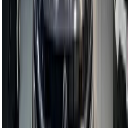
English
‏العربية‏
Français
Dutch
русский
Türkçe
Español
Chinese
Italian
German
X
Fermer
Compris !