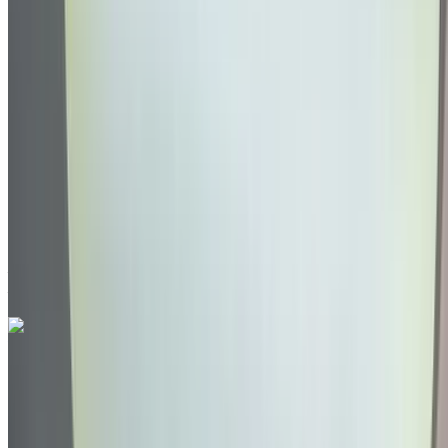
2024
Autres Spécifications
MAD 325,000
94000 km
EMI
MAD 4,048
Auto Transmission
Noir couleur
Aéroport international de Tanger, Tanger
Aéroport international de Tanger, Tanger
Appeler
212663841439
WhatsApp
Volkswagen Tiguan 2.0 TDI Carat 2019
à vendre en Tanger: Rouge Crossover, Diesel Voiture, Autres
Spécifications, Auto 4-porte
Aéroport international de Tanger, Tanger