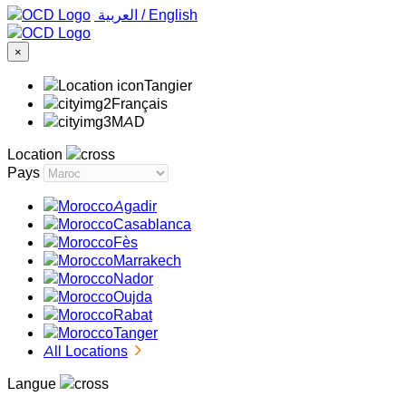
‏العربية ‏
/
English
×
Tangier
Français
MAD
Location
Pays
Agadir
Casablanca
Fès
Marrakech
Nador
Oujda
Rabat
Tanger
All Locations
Langue