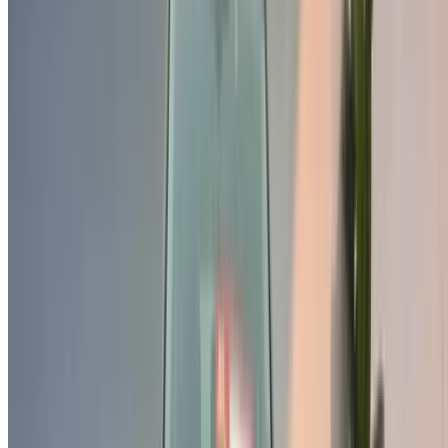
locations de voitures économiques, de SUV, de voitures de
luxe, de voitures de sport et bien plus encore, directement
auprès des agences de location de voitures locales.
Utilisé Volkswagen Voiture Voiture prix en
Tanger
Prix
MAD
Volkswagen Touareg 3.0 TDI Confort+ (), 2019
345,000
Volkswagen T-Roc 2.0 TDI X-TREME (Blanc),
MAD
2024
335,000
Volkswagen T-Roc 2.0 TDI X-TREME (Noir),
MAD
2024
325,000
Volkswagen Tiguan 2.0 TDI Carat (Rouge),
MAD
2019
255,000
MAD
Volkswagen Touareg 3.0 TDI Confort+ (), 2022
390,000
Acheter a Volkswagen Voiture en Tanger, Maroc. Vous
trouverez ci-dessus des offres en direct pour Volkswagen
Voitures occasion directement auprès des revendeurs. Vous
pouvez contacter directement l'un d'entre eux en fonction de