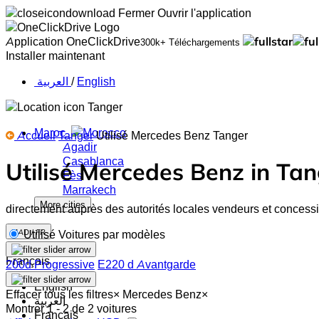
Fermer
Ouvrir l'application
Application OneClickDrive
300k+ Téléchargements
Installer maintenant
‏العربية ‏
/
English
Tanger
Maroc
Accueil
Tanger
Utilisé Mercedes Benz Tanger
Agadir
Casablanca
Utilisé Mercedes Benz in Ta
Fès
Marrakech
More cities
directement auprès des autorités locales vendeurs et concessi
Utilisé Voitures par modèles
MAD /
FR
Langue
Français
200d Progressive
E220 d Avantgarde
English
Effacer tous les filtres
×
Mercedes Benz
×
‏العربية‏
Montrer 1 - 2 de 2 voitures
Français