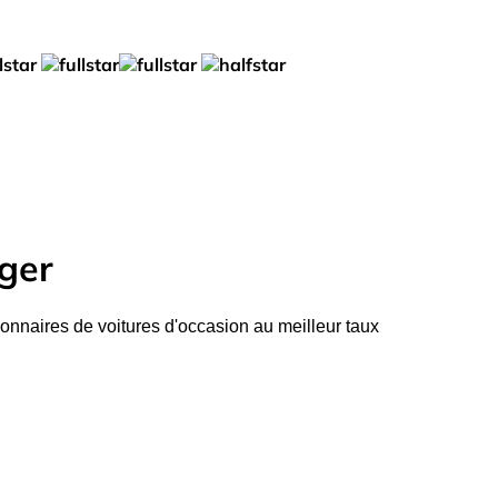
nger
onnaires de voitures d'occasion au meilleur taux