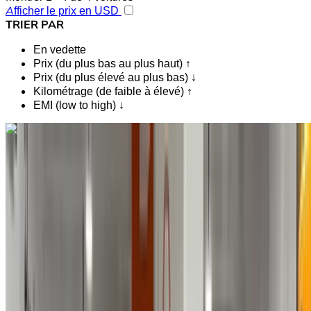
Afficher le prix en USD
TRIER PAR
En vedette
Prix (du plus bas au plus haut) ↑
Prix (du plus élevé au plus bas) ↓
Kilométrage (de faible à élevé) ↑
EMI (low to high) ↓
Vous aimez ce que vous voyez ?
En savoir plus
Citroen C3 1.6 HDi Feel 2019
à vendre en Tanger: Crossover, Diesel Voiture, Autres
Spécifications, Manuel 4-porte
Aéroport international de Tanger, Tanger
Aéroport international de Tanger, Tanger
2019
Autres Spécifications
MAD 120,000