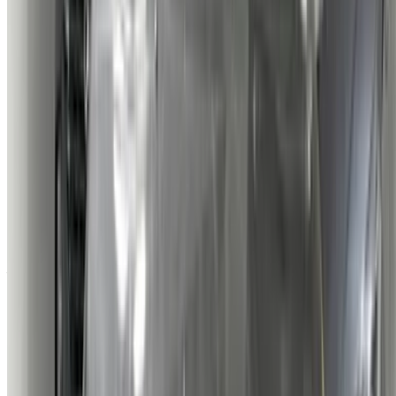
luxe, de voitures de sport et bien plus encore, directement
auprès des agences de location de voitures locales.
Utilisé Citroën Voiture Voiture prix en Tanger
Prix
MAD
Citroën C3 1.6 HDi Feel (), 2019
120,000
MAD
Citroën C3 1.6 HDi Feel Pack + (), 2022
159,000
MAD
Citroën C3 1.6 HDi Feel Pack + (Blanc), 2021
142,000
Citroën C3 AIR CROSS 1.6 HDI SHINE (Blanc),
MAD
2025
235,000
Acheter a Citroën Voiture en Tanger, Maroc. Vous trouverez
ci-dessus des offres en direct pour Citroën Voitures occasion
directement auprès des revendeurs. Vous pouvez contacter
directement l'un d'entre eux en fonction de vos besoins.
Demandez un devis personnalisé pour votre produit préféré
Citroën voiture d'une entreprise locale vendeurs et
concessionnaires de voitures d'occasion en Tanger. Acheter