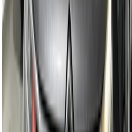
Continuer
Or
Vous n'avez pas de compte ?
S'inscrire
Vous avez déjà un compte?
Connexion
Votre plateforme unique pour explorer les meilleures offres
de location de voitures et de voitures d'occasion à travers le
Maroc. Des options économiques aux voitures de luxe,
trouvez la bonne voiture pour votre voyage. OneClickDrive
vous aide à trouver des fournisseurs locaux de confiance,
afin que vous puissiez profiter d'une expérience fluide et
sans stress.
Vous avez des voitures à louer ou à vendre ?