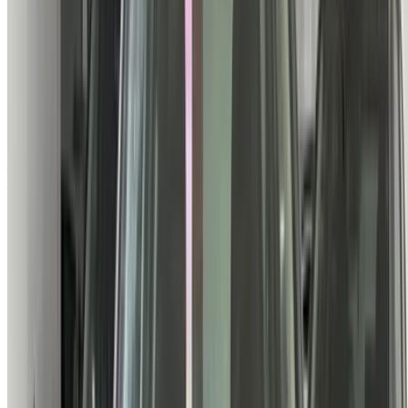
24900 km
EMI
MAD 2,927
Auto Transmission
Blanc couleur
Aéroport international de Tanger, Tanger
Aéroport international de Tanger, Tanger
Appeler
212663841439
WhatsApp
Montrer 1 - 4 de 4 voitures
1
Vous cherchez d'autres options ?
Parcourir toutes les voitures
Sauvegarder des voitures. Suivez les prix. Réservez plus
rapidement.