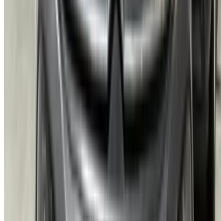
Plan du site XML
Blog sur la location de voitures
/ Soutien
+212708880005
info@oneclickdrive.com
/ Entreprises
sales@oneclickdrive.com
Vous avez des voitures à louer ou à vendre ?
Atteindre des milliers de personnes chaque jour.
Référencez vos voitures
Des moyens flexibles pour payer directement votre
partenaire