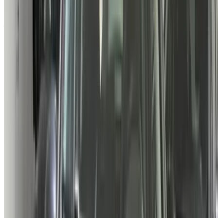
Créer un compte
A propos de Citroën Moteurs
Citroën est une marque française d'automobiles appartenant
à la société Stellantis. En 1934, l'entreprise a établi sa
réputation de technologie innovante avec la Traction Avant. Il
s'agit de la première voiture au monde à être produite en
série avec une traction avant, une suspension à quatre roues
indépendantes, ainsi qu'une construction monocoque,
omettant un châssis séparé et utilisant à la place la
carrosserie de la voiture elle-même comme principale
structure porteuse. En 1954, ils ont produit le premier
système de suspension hydropneumatique à correcteur
d'assiette au monde, puis, en 1955, la révolutionnaire DS,
première voiture produite en série équipée de freins à disque
modernes et, en 1967, ils ont introduit sur plusieurs de leurs
modèles des phares pivotants qui permettaient une meilleure
visibilité sur les routes sinueuses ; ces voitures ont reçu
plusieurs prix nationaux et internationaux, dont trois voitures
européennes de l'année.
Fondée:
1919