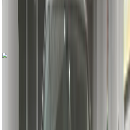
129430 km
EMI
MAD 1,980
Manuel Transmission
Aéroport international de Tanger, Tanger
Aéroport international de Tanger, Tanger
Appeler
212663841439
WhatsApp
Citroen C3 1.6 HDi Feel Pack + 2021
à vendre en Tanger: Blanc Crossover, Diesel Voiture, Autres
Spécifications, Manuel 4-porte
Aéroport international de Tanger, Tanger
Aéroport international de Tanger, Tanger
2021
Autres Spécifications
MAD 142,000
159000 km