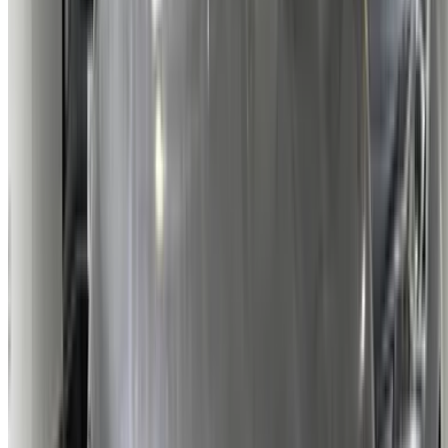
via le OneClickDriveVoitures occasion Site web de la place
de marché ou applications mobiles et ne payez pas de
commission. Nous apportons aux EAUVoitures occasion Les
offres sont disponibles en ligne pour vous simplifier la vie et
vous faciliter la tâche. Comparez en direct les offres pour
tous les types de berlines, voitures de luxe, sportives, SUV,
coupés et cabriolets disponibles à l'achat.
NOTE:
Les listes ci-dessus, y compris les prix, sont mises
à jour par les autorités compétentes. vendeurs et
concessionnaires de voitures d'occasion. Si la voiture
n'est pas disponible au prix mentionné (hors TVA),
veuillez
nous informer
et nous vous proposerons la
meilleure alternative. Heureuxl'achat!
Clause de non-responsabilité:
En utilisant ce site web, vous acceptez nos conditions
générales et notre politique de confidentialité et vous
dégagez OneClickDrive.ma de toute responsabilité
concernant des informations incorrectes fournies par les
sociétés de location de voitures ou par nous-mêmes.