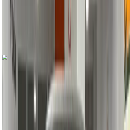
146021 km
EMI
MAD 1,495
Manuel Transmission
Aéroport
international de Tanger, Tanger
Aéroport
international de Tanger, Tanger
Appeler
212663841439
WhatsApp
Citroen C3 1.6 HDi Feel Pack + 2022
à vendre en Tanger: Crossover, Diesel Voiture, Autres
Spécifications, Manuel 4-porte
Aéroport international de Tanger, Tanger
Aéroport international de Tanger, Tanger
2022
Autres Spécifications
MAD 159,000