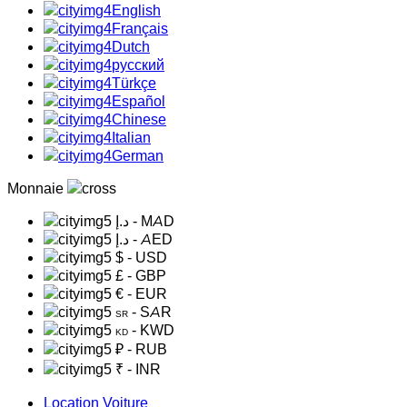
English
Français
Dutch
русский
Türkçe
Español
Chinese
Italian
German
Monnaie
د.إ
- MAD
د.إ
- AED
$
- USD
£
- GBP
€
- EUR
- SAR
SR
- KWD
KD
₽
- RUB
₹
- INR
Location Voiture