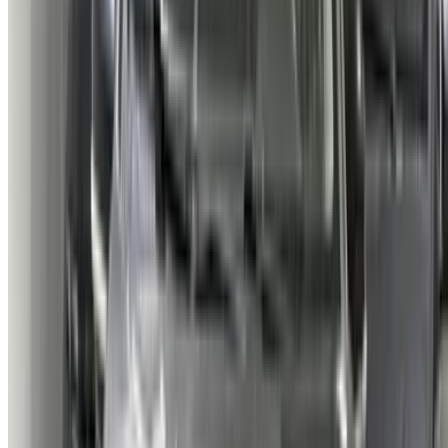
Siège:
Poissy, France
Nom officiel:
Citroën
Comment obtenir le meilleur prix
Compare offers from multiple car companies in the
Maroc, en fonction de votre localisation, de votre
budget et de vos besoins.
Précisez vos préférences : spécifications du véhicule,
caractéristiques du véhicule, etc.
Présélectionnez les meilleures offres par fournisseur et
contactez-les directement par téléphone, WhatsApp ou
demandez à être rappelé.
Veillez à demander des photos et des spécifications
réelles de la voiture avant de conclure l'accord.
Réservez directement, sans majoration!
Pourquoi acheter une voiture sur OneClickDrive.ma ?
Recherchez parmi le plus grand nombre de marques et de
modèles de voitures à louer en Tanger. Réservez des
locations de voitures économiques, de SUV, de voitures de