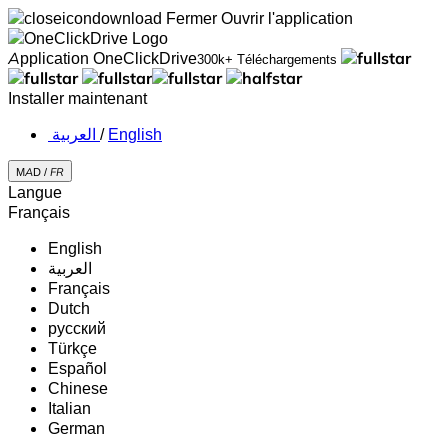
Fermer
Ouvrir l'application
Application OneClickDrive
300k+ Téléchargements
Installer maintenant
‏العربية ‏
/
English
MAD /
FR
Langue
Français
English
‏العربية‏
Français
Dutch
русский
Türkçe
Español
Chinese
Italian
German