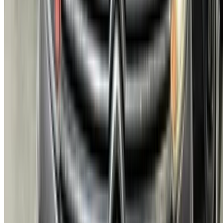
Atteindre des milliers de personnes chaque jour.
Référencez vos voitures
Des moyens flexibles pour payer directement votre
partenaire
/ Ressources
Voitures occasion Agadir
Voitures occasion Casablanca
Voitures occasion Fès
Voitures occasion Marrakech
Voitures occasion Nador
Voitures occasion Oujda
Voitures occasion Rabat
Voitures occasion Tanger
Aéroport de Casablanca
Aéroport de Marrakech
/ Entreprise