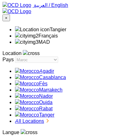
‏العربية ‏
/
English
×
Tangier
Français
MAD
Location
Pays
Agadir
Casablanca
Fès
Marrakech
Nador
Oujda
Rabat
Tanger
All Locations
Langue