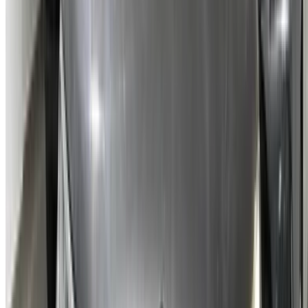
×
OTP incorrect
Connectez-vous pour accéder à vos favoris,
suivre les offres et réserver plus rapidement.
Continuer
ou
Vous n'avez pas de compte ?
S'inscrire
Vous avez déjà un compte ?
Connexion
×
OTP incorrect
Créer un compte. Obtenez de meilleures conditions.
Log In. Take the Wheel.