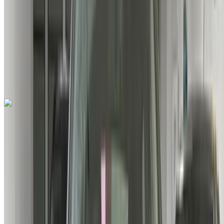
EMI
MAD 1,769
Manuel Transmission
Blanc couleur
Aéroport international de Tanger, Tanger
Aéroport international de Tanger, Tanger
Appeler
212663841439
WhatsApp
Citroen C3 AIR CROSS 1.6 HDI SHINE 2025
à vendre en Tanger: Blanc Berline, Diesel Voiture, Autres
Spécifications, Auto 4-porte
Aéroport international de Tanger, Tanger
Aéroport international de Tanger, Tanger
2025
Autres Spécifications
MAD 235,000