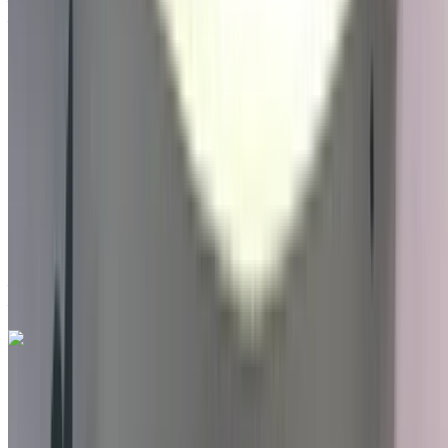
Aéroport international de Tanger, Tanger
2022
Autres Spécifications
MAD 249,000
25828 km
EMI
MAD 3,101
Auto Transmission
Marron couleur
Aéroport international de Tanger, Tanger
Aéroport international de Tanger, Tanger
Appeler
212663841439
WhatsApp
Hyundai Bayon 1.0 T-GDI 100 MHEV PREMIUM
2023
à vendre en Tanger: SUV, Essence Voiture, Autres
Spécifications, Auto 5-porte