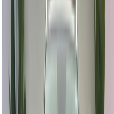
Aéroport international de Tanger, Tanger
Aéroport international de Tanger, Tanger
2023
Autres Spécifications
MAD 255,000
53313 km
EMI
MAD 3,176
Auto Transmission
Bleu couleur
Aéroport international de Tanger, Tanger
Aéroport international de Tanger, Tanger
Appeler
212663841439
WhatsApp
Une seule application. Options de voitures illimitées.
Louer ou acheter des voitures. Comparez et réservez