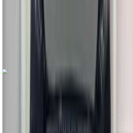
MAD 249,000
39142 km
EMI
MAD 3,101
Auto Transmission
Blanc couleur
Aéroport international de Tanger, Tanger
Aéroport international de Tanger, Tanger
Appeler
212663841439
WhatsApp
Hyundai Tucson 1.6 CRDi Luxe 2018
à vendre en Tanger: Blanc Crossover, Diesel Voiture, Autres
Spécifications, Auto 4-porte
Aéroport international de Tanger, Tanger
Aéroport international de Tanger, Tanger
2018
Autres Spécifications