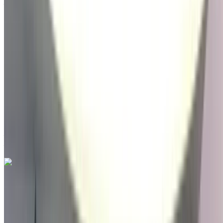
Aéroport international de Tanger, Tanger
2022
Autres Spécifications
MAD 289,000
73000 km
EMI
MAD 3,599
Auto Transmission
Noir couleur
Aéroport international de Tanger, Tanger
Aéroport international de Tanger, Tanger
Appeler
212663841439
WhatsApp
Hyundai Elantra 1.6 CRDi Seductive 2022
à vendre en Tanger: Marron Berline, Hybride Voiture, Autres
Spécifications, Auto 4-porte
Aéroport international de Tanger, Tanger