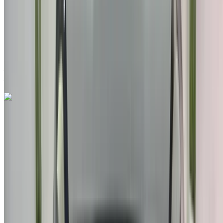
EMI
MAD 3,114
Auto Transmission
Bleu couleur
Aéroport international de Tanger, Tanger
Aéroport international de Tanger, Tanger
Appeler
212663841439
WhatsApp
Hyundai Tucson 1.6 T-GDi HEV Premium 2022
à vendre en Tanger: Bleu Crossover, Hybride Voiture, Autres
Spécifications, Auto 4-porte
Aéroport international de Tanger, Tanger
Aéroport international de Tanger, Tanger
2022
Autres Spécifications
MAD 260,000
137357 km