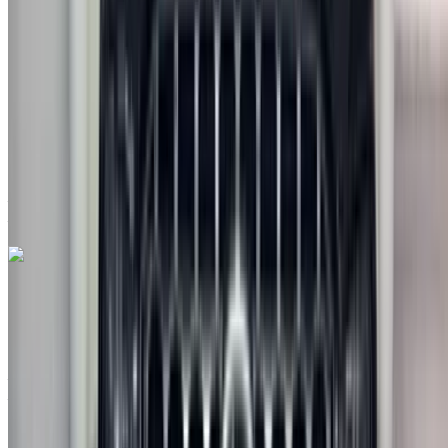
MAD 239,000
193300 km
EMI
MAD 2,977
Auto Transmission
Blanc couleur
Aéroport international de Tanger, Tanger
Aéroport international de Tanger, Tanger
Appeler
212663841439
WhatsApp
Hyundai Accent 1.5 U2 VGT Attractive 2022
à vendre en Tanger: Blanc Économie, Diesel Voiture, Autres
Spécifications, Auto 4-porte
Aéroport international de Tanger, Tanger
Aéroport international de Tanger, Tanger
2022