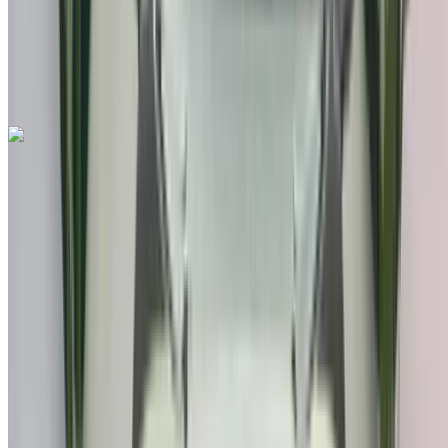
Aéroport international de Tanger, Tanger
Aéroport international de Tanger, Tanger
Appeler
212663841439
WhatsApp
Hyundai Kona 1.0 T-GD Style 2020
à vendre en Tanger: Blanc Crossover, Essence Voiture,
Autres Spécifications, Auto 4-porte
Aéroport international de Tanger, Tanger
Aéroport international de Tanger, Tanger
2020
Autres Spécifications
MAD 205,000
41638 km
EMI
MAD 2,553