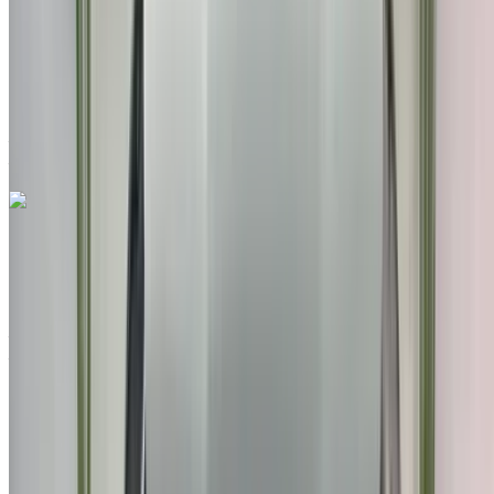
Auto Transmission
Marron couleur
Aéroport international de Tanger, Tanger
Aéroport international de Tanger, Tanger
Appeler
212663841439
WhatsApp
Hyundai Tucson 1.6 CRDI Premium 2021
à vendre en Tanger: Bleu Crossover, Diesel Voiture, Autres
Spécifications, Auto 4-porte
Aéroport international de Tanger, Tanger
Aéroport international de Tanger, Tanger
2021
Autres Spécifications
MAD 250,000
113600 km