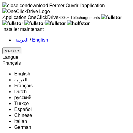
Fermer
Ouvrir l'application
Application OneClickDrive
300k+ Téléchargements
Installer maintenant
‏العربية ‏
/
English
MAD /
FR
Langue
Français
English
‏العربية‏
Français
Dutch
русский
Türkçe
Español
Chinese
Italian
German