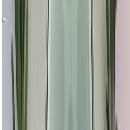
Aéroport international de Tanger, Tanger
Aéroport international de Tanger, Tanger
Appeler
212663841439
WhatsApp
Hyundai Bayon 1.0 T-GDI 100 MHEV AT Luxe
2023
à vendre en Tanger: Noir SUV, Essence Voiture, Autres
Spécifications, Auto 5-porte
Aéroport international de Tanger, Tanger
Aéroport international de Tanger, Tanger
2023
Autres Spécifications
MAD 230,000
18000 km
EMI
MAD 2,865
Auto Transmission
Noir couleur