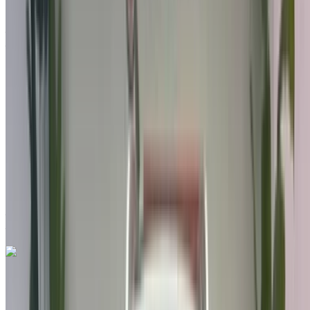
Spécifications, Auto 4-porte
Aéroport international de Tanger, Tanger
Aéroport international de Tanger, Tanger
2018
Autres Spécifications
MAD 170,000
113500 km
EMI
MAD 2,117
Auto Transmission
Aéroport international de Tanger, Tanger
Aéroport international de Tanger, Tanger
Appeler
212663841439
WhatsApp
Hyundai Elantra 1.6 CRDi Seductive 2023
à vendre en Tanger: Bleu Berline, Hybride Voiture, Autres
Spécifications, Auto 4-porte