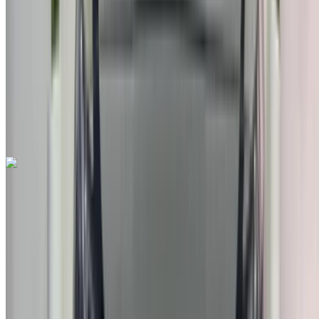
EMI
MAD 3,238
Auto Transmission
Bleu couleur
Aéroport international de Tanger, Tanger
Aéroport international de Tanger, Tanger
Appeler
212663841439
WhatsApp
Hyundai Elantra 1.6 CRDi Inventive 2024
à vendre en Tanger: Blanc Berline, Hybride Voiture, Autres
Spécifications, Auto 4-porte
Aéroport international de Tanger, Tanger
Aéroport international de Tanger, Tanger
2024
Autres Spécifications