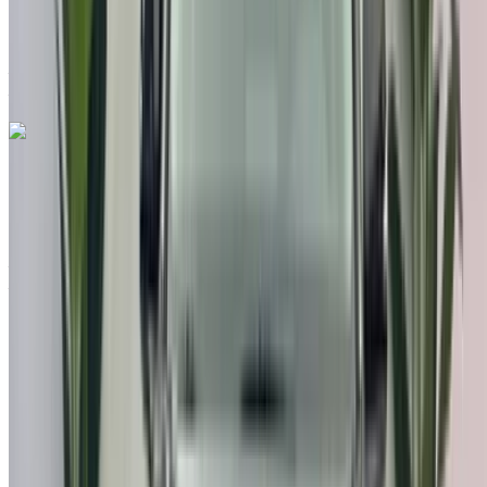
Auto Transmission
Aéroport international de Tanger, Tanger
Aéroport international de Tanger, Tanger
Appeler
212663841439
WhatsApp
Hyundai Tucson 1.6 T-GDi HEV Ultimate 2023
à vendre en Tanger: Crossover, Hybride Voiture, Autres
Spécifications, Auto 4-porte
Aéroport international de Tanger, Tanger
Aéroport international de Tanger, Tanger
2023
Autres Spécifications
MAD 315,000
81503 km
EMI
MAD 3,923
Auto Transmission