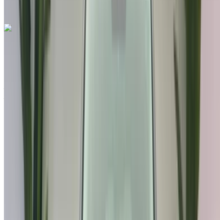
instantanément.
Hyundai Sonata 2.0L Ultimate 2021
à vendre en Tanger: Blanc Berline, Hybride Voiture, Autres
Spécifications, Auto 4-porte
Aéroport international de Tanger, Tanger
Aéroport international de Tanger, Tanger
2021
Autres Spécifications
MAD 249,000
109582 km
EMI
MAD 3,101
Auto Transmission
Blanc couleur