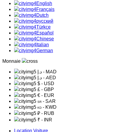
English
Français
Dutch
русский
Türkçe
Español
Chinese
Italian
German
Monnaie
د.إ
- MAD
د.إ
- AED
$
- USD
£
- GBP
€
- EUR
- SAR
SR
- KWD
KD
₽
- RUB
₹
- INR
Location Voiture