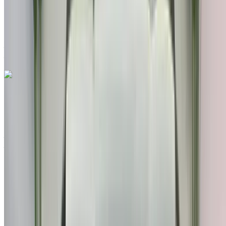
Auto Transmission
Blanc couleur
Aéroport international de Tanger, Tanger
Aéroport international de Tanger, Tanger
Appeler
212663841439
WhatsApp
Hyundai Santa Fe 2.2 CRDI Premium 4x2 2019
à vendre en Tanger: Marron SUV, Diesel Voiture, Autres
Spécifications, Auto 4-porte
Aéroport international de Tanger, Tanger
Aéroport international de Tanger, Tanger
2019
Autres Spécifications
MAD 250,000
222000 km
EMI
MAD 3,114