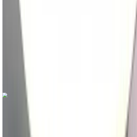
Aéroport international de Tanger, Tanger
2021
Autres Spécifications
MAD 279,000
145947 km
EMI
MAD 3,475
Auto Transmission
Aéroport international de Tanger, Tanger
Aéroport international de Tanger, Tanger
Appeler
212663841439
WhatsApp
Hyundai Tucson 1.6 CRDi Luxe 2022
à vendre en Tanger: Noir Crossover, Diesel Voiture, Autres
Spécifications, Auto 4-porte
Aéroport international de Tanger, Tanger