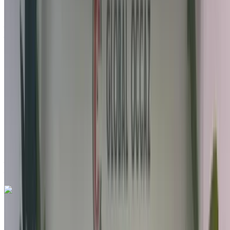
Spécifications, Auto 4-porte
Aéroport international de Tanger, Tanger
Aéroport international de Tanger, Tanger
2022
Autres Spécifications
MAD 239,000
87000 km
EMI
MAD 2,977
Auto Transmission
Aéroport international de Tanger, Tanger
Aéroport international de Tanger, Tanger
Appeler
212663841439
WhatsApp
Hyundai Ioniq 1.6 GDI DCT Aera 2018
à vendre en Tanger: Berline, Hybride Voiture, Autres