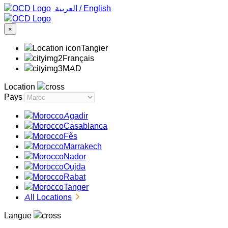
‏العربية ‏
/
English
×
Tangier
Français
MAD
Location
Pays
Agadir
Casablanca
Fès
Marrakech
Nador
Oujda
Rabat
Tanger
All Locations
Langue