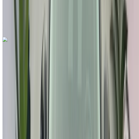
Aéroport international de Tanger, Tanger
Aéroport international de Tanger, Tanger
Appeler
212663841439
WhatsApp
Hyundai Tucson 1.6 CRDi Luxe 2023
à vendre en Tanger: Crossover, Diesel Voiture, Autres
Spécifications, Auto 4-porte
Aéroport international de Tanger, Tanger
Aéroport international de Tanger, Tanger
2023
Autres Spécifications
MAD 295,000
99546 km
EMI
MAD 3,674