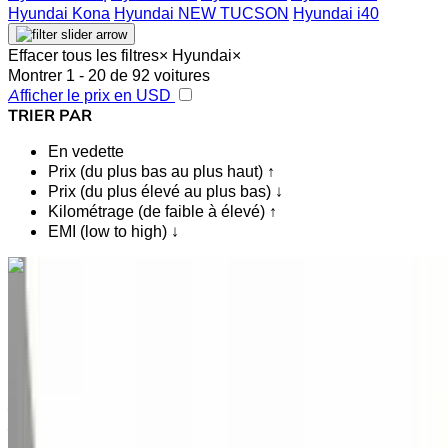
Hyundai Kona
Hyundai NEW TUCSON
Hyundai i40
Effacer tous les filtres
×
Hyundai
×
Montrer 1 - 20 de 92 voitures
Afficher le prix en USD
TRIER PAR
En vedette
Prix (du plus bas au plus haut) ↑
Prix (du plus élevé au plus bas) ↓
Kilométrage (de faible à élevé) ↑
EMI (low to high) ↓
Vous aimez ce que vous voyez ?
En savoir plus
Hyundai Santa Fe 2.2 CRDI Premium 4x2 2022
à vendre en Tanger: Noir SUV, Diesel Voiture, Autres
Spécifications, Auto 4-porte
Aéroport international de Tanger, Tanger
Aéroport international de Tanger, Tanger