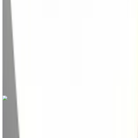
2022
Autres Spécifications
MAD 349,000
99844 km
EMI
MAD 4,347
Auto Transmission
Noir couleur
Aéroport international de Tanger, Tanger
Aéroport international de Tanger, Tanger
Appeler
212663841439
WhatsApp
Hyundai Tucson 1.6 CRDi Luxe 2021
à vendre en Tanger: Crossover, Diesel Voiture, Autres
Spécifications, Auto 4-porte
Aéroport international de Tanger, Tanger