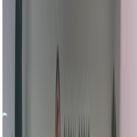
Aéroport international de Tanger, Tanger
Aéroport international de Tanger, Tanger
2023
Autres Spécifications
MAD 215,000
12502 km
EMI
MAD 2,678
Auto Transmission
Aéroport international de Tanger, Tanger
Aéroport international de Tanger, Tanger
Appeler
212663841439
WhatsApp
Hyundai Elantra 1.6 CRDi Inventive 2022
à vendre en Tanger: Berline, Hybride Voiture, Autres