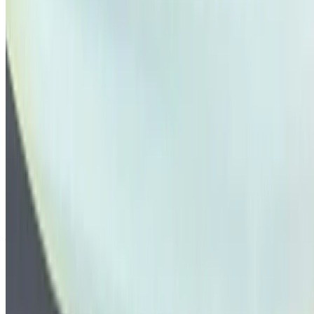
Veillez à demander des photos et des spécifications
réelles de la voiture avant de conclure l'accord.
Réservez directement, sans majoration!
Pourquoi acheter une voiture sur OneClickDrive.ma ?
Recherchez parmi le plus grand nombre de marques et de
modèles de voitures à louer en Tanger. Réservez des
locations de voitures économiques, de SUV, de voitures de
luxe, de voitures de sport et bien plus encore, directement
auprès des agences de location de voitures locales.
Utilisé DFSK Voiture Voiture prix en Tanger
Prix
DFSK GLORY 1.5 l TGDI M8 Deluxe (Noir),
MAD
2022
159,000
Acheter a DFSK Voiture en Tanger, Maroc. Vous trouverez ci-
dessus des offres en direct pour DFSK Voitures occasion
directement auprès des revendeurs. Vous pouvez contacter
directement l'un d'entre eux en fonction de vos besoins.
Demandez un devis personnalisé pour votre produit préféré