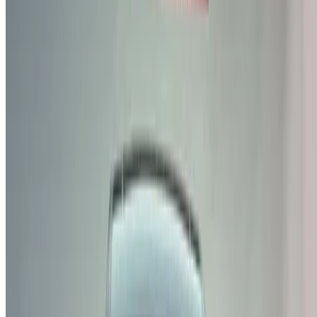
Voitures occasion Nador
Voitures occasion Oujda
Voitures occasion Rabat
Voitures occasion Tanger
Aéroport de Casablanca
Aéroport de Marrakech
/ Entreprise
Plan du site XML
Blog sur la location de voitures
/ Soutien
+212708880005
info@oneclickdrive.com
/ Entreprises
sales@oneclickdrive.com
Vous avez des voitures à louer ou à vendre ?