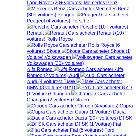
Land Rover
(
20+
voitures
)
Mercedes Benz
Mercedes Benz
(
30+
voitures
)
Peugeot
Peugeot
(
4
voitures
)
Porsche
Porsche
(
10+
voitures
)
Renault
Renault
(
10+
voitures
)
Rolls Royce
Rolls Royce
(
6
voitures
)
Skoda
Skoda
(
1
Voiture
)
Volkswagen
Volkswagen
(
30+
voitures
)
Alfa Romeo
Alfa
Romeo
(
2
voitures
)
Audi
Audi
(
4
voitures
)
BMW
BMW
(
3
voitures
)
BYD
BYD
(
1
Voiture
)
Changan
Changan
(
2
voitures
)
Citroën
Citroen
(
4
voitures
)
Cupra
Cupra
(
1
Voiture
)
Dacia
Dacia
(
20+
voitures
)
DFSK
DFSK
(
1
Voiture
)
Fiat
Fiat
(
5
voitures
)
Ford
Ford
(
2
voitures
)
Hyundai