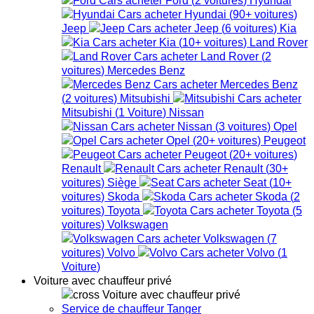
Hyundai
(
90+
voitures
)
Jeep
Jeep
(
6
voitures
)
Kia
Kia
(
10+
voitures
)
Land Rover
Land Rover
(
2
voitures
)
Mercedes Benz
Mercedes Benz
(
2
voitures
)
Mitsubishi
Mitsubishi
(
1
Voiture
)
Nissan
Nissan
(
3
voitures
)
Opel
Opel
(
20+
voitures
)
Peugeot
Peugeot
(
20+
voitures
)
Renault
Renault
(
30+
voitures
)
Siège
Seat
(
10+
voitures
)
Skoda
Skoda
(
2
voitures
)
Toyota
Toyota
(
5
voitures
)
Volkswagen
Volkswagen
(
7
voitures
)
Volvo
Volvo
(
1
Voiture
)
Voiture avec chauffeur privé
Voiture avec chauffeur privé
Service de chauffeur Tanger