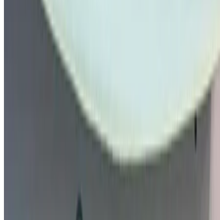
DFSK voiture d'une entreprise locale vendeurs et
concessionnaires de voitures d'occasion en Tanger. Acheter
via le OneClickDriveVoitures occasion Site web de la place
de marché ou applications mobiles et ne payez pas de
commission. Nous apportons aux EAUVoitures occasion Les
offres sont disponibles en ligne pour vous simplifier la vie et
vous faciliter la tâche. Comparez en direct les offres pour
tous les types de berlines, voitures de luxe, sportives, SUV,
coupés et cabriolets disponibles à l'achat.
NOTE:
Les listes ci-dessus, y compris les prix, sont mises
à jour par les autorités compétentes. vendeurs et
concessionnaires de voitures d'occasion. Si la voiture
n'est pas disponible au prix mentionné (hors TVA),
veuillez
nous informer
et nous vous proposerons la
meilleure alternative. Heureuxl'achat!
Clause de non-responsabilité:
En utilisant ce site web, vous acceptez nos conditions
générales et notre politique de confidentialité et vous
dégagez OneClickDrive.ma de toute responsabilité
concernant des informations incorrectes fournies par les