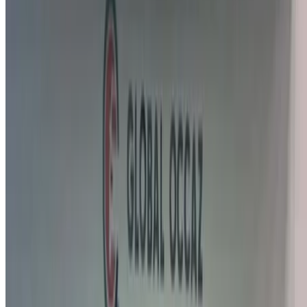
sociétés de location de voitures ou par nous-mêmes.
×
OTP incorrect
Connectez-vous pour accéder à vos favoris,
suivre les offres et réserver plus rapidement.
Continuer
ou
Vous n'avez pas de compte ?
S'inscrire
Vous avez déjà un compte ?
Connexion
Votre plateforme unique pour explorer les meilleures offres
de location de voitures et de voitures d'occasion à travers le
Maroc. Des options économiques aux voitures de luxe,