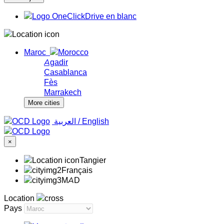
Maroc
Agadir
Casablanca
Fès
Marrakech
More cities
‏العربية ‏
/
English
×
Tangier
Français
MAD
Location
Pays