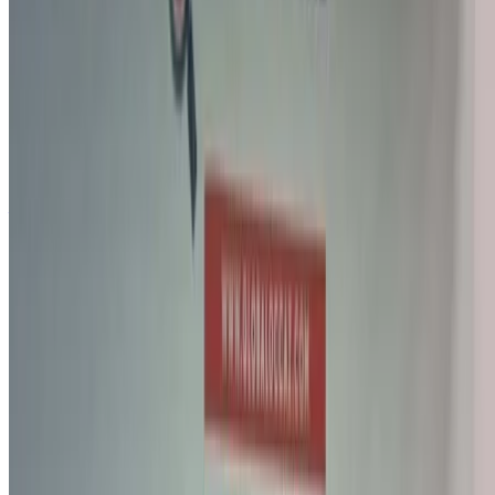
trouvez la bonne voiture pour votre voyage. OneClickDrive
vous aide à trouver des fournisseurs locaux de confiance,
afin que vous puissiez profiter d'une expérience fluide et
sans stress.
Vous avez des voitures à louer ou à vendre ?
Atteindre des milliers de personnes chaque jour.
Référencez vos voitures
Des moyens flexibles pour payer directement votre
partenaire
/ Ressources
Voitures occasion Agadir
Voitures occasion Casablanca
Voitures occasion Fès
Voitures occasion Marrakech