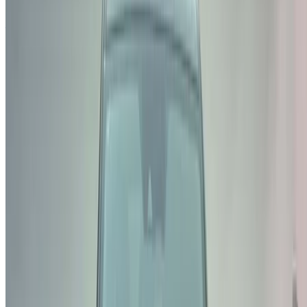
Atteindre des milliers de personnes chaque jour.
Référencez vos voitures
Des moyens flexibles pour payer directement votre
partenaire
Tangier Ibn Battouta Airport, Tangier, Morocco
©OneClickDrive 2026. Tous droits réservés