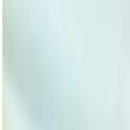
1
Vous cherchez d'autres options ?
Parcourir toutes les voitures
Sauvegarder des voitures. Suivez les prix. Réservez plus
rapidement.
Créer un compte
Comment obtenir le meilleur prix
Compare offers from multiple car companies in the
Maroc, en fonction de votre localisation, de votre
budget et de vos besoins.
Précisez vos préférences : spécifications du véhicule,
caractéristiques du véhicule, etc.
Présélectionnez les meilleures offres par fournisseur et
contactez-les directement par téléphone, WhatsApp ou
demandez à être rappelé.