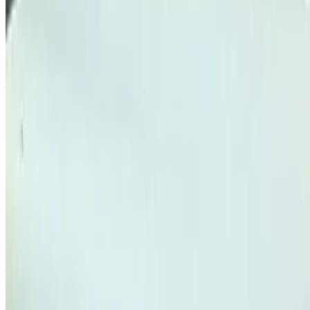
DFSK GLORY 1.5 l TGDI M8 Deluxe 2022
à vendre en Tanger: Noir Compactes, Essence Voiture,
Autres Spécifications, Auto 4-porte
Aéroport international de Tanger, Tanger
Aéroport international de Tanger, Tanger
2022
Autres Spécifications
MAD 159,000
57920 km
EMI
MAD 1,980
Auto Transmission
Noir couleur
Aéroport international de Tanger, Tanger
Aéroport international de Tanger, Tanger
Appeler
212663841439
WhatsApp
Montrer 1 - 1 de 1 voitures