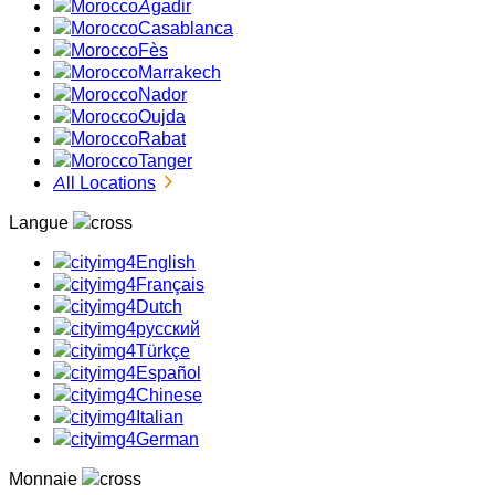
Agadir
Casablanca
Fès
Marrakech
Nador
Oujda
Rabat
Tanger
All Locations
Langue
English
Français
Dutch
русский
Türkçe
Español
Chinese
Italian
German
Monnaie