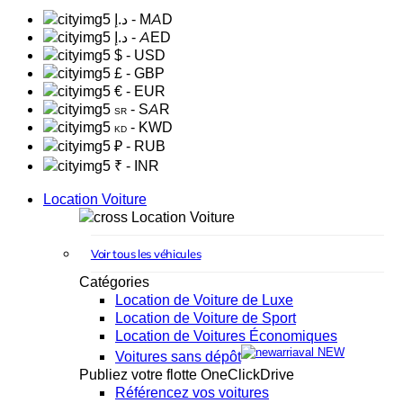
د.إ
- MAD
د.إ
- AED
$
- USD
£
- GBP
€
- EUR
- SAR
SR
- KWD
KD
₽
- RUB
₹
- INR
Location Voiture
Location Voiture
Voir tous les véhicules
Catégories
Location de Voiture de Luxe
Location de Voiture de Sport
Location de Voitures Économiques
NEW
Voitures sans dépôt
Publiez votre flotte OneClickDrive
Référencez vos voitures