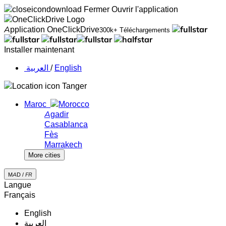
Fermer
Ouvrir l'application
Application OneClickDrive
300k+ Téléchargements
Installer maintenant
‏العربية ‏
/
English
Tanger
Maroc
Agadir
Casablanca
Fès
Marrakech
More cities
MAD /
FR
Langue
Français
English
‏العربية‏