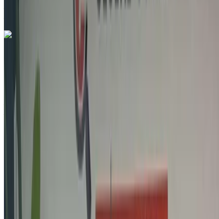
Aéroport international de Tanger, Tanger
Aéroport international de Tanger, Tanger
Appeler
212663841439
WhatsApp
Vous aimez ce que vous voyez ?
En savoir plus
Jeep Compass 1.6 M-Jet Longitude 2022
à vendre en Tanger: Noir SUV, Essence Voiture, Autres
Spécifications, Auto 4-porte
Aéroport international de Tanger, Tanger
Aéroport international de Tanger, Tanger
2022
Autres Spécifications
MAD 230,000
73000 km
EMI
MAD 2,865
Auto Transmission
Noir couleur