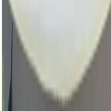
Jeep Renegade 1.6 M-Jet Longitude 2022
à vendre en Tanger: Blanc SUV, Diesel Voiture, Autres
Spécifications, Auto 4-porte
Aéroport international de Tanger, Tanger
Aéroport international de Tanger, Tanger
2022
Autres Spécifications
MAD 205,000
134702 km
EMI
MAD 2,553
Auto Transmission
Blanc couleur
Aéroport international de Tanger, Tanger
Aéroport international de Tanger, Tanger
Appeler