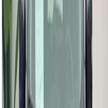
ou
Vous n'avez pas de compte ?
S'inscrire
Vous avez déjà un compte ?
Connexion
Votre plateforme unique pour explorer les meilleures offres
de location de voitures et de voitures d'occasion à travers le
Maroc. Des options économiques aux voitures de luxe,
trouvez la bonne voiture pour votre voyage. OneClickDrive
vous aide à trouver des fournisseurs locaux de confiance,
afin que vous puissiez profiter d'une expérience fluide et
sans stress.
Vous avez des voitures à louer ou à vendre ?
Atteindre des milliers de personnes chaque jour.
Référencez vos voitures