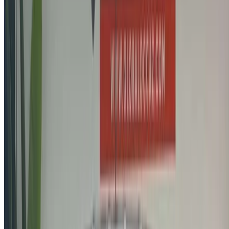
Aéroport international de Tanger, Tanger
Aéroport international de Tanger, Tanger
Appeler
212663841439
WhatsApp
Montrer 1 - 6 de 6 voitures
1
Vous cherchez d'autres options ?
Parcourir toutes les voitures
Sauvegarder des voitures. Suivez les prix. Réservez plus
rapidement.
Créer un compte
A propos de Jeep Moteurs
Filiale à 100 % de la société italo-américaine Fiat Chrysler
Automobiles, Jeep est une marque d'automobile américaine
et une division de FCA US LLC. Jeep a vendu 1,4 million de