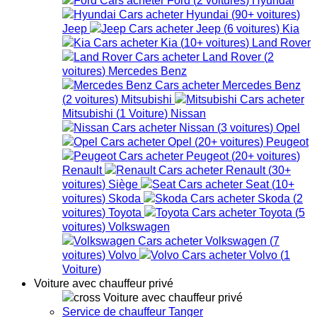
Hyundai
(
90+
voitures
)
Jeep
Jeep
(
6
voitures
)
Kia
Kia
(
10+
voitures
)
Land Rover
Land Rover
(
2
voitures
)
Mercedes Benz
Mercedes Benz
(
2
voitures
)
Mitsubishi
Mitsubishi
(
1
Voiture
)
Nissan
Nissan
(
3
voitures
)
Opel
Opel
(
20+
voitures
)
Peugeot
Peugeot
(
20+
voitures
)
Renault
Renault
(
30+
voitures
)
Siège
Seat
(
10+
voitures
)
Skoda
Skoda
(
2
voitures
)
Toyota
Toyota
(
5
voitures
)
Volkswagen
Volkswagen
(
7
voitures
)
Volvo
Volvo
(
1
Voiture
)
Voiture avec chauffeur privé
Voiture avec chauffeur privé
Service de chauffeur Tanger