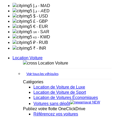
د.إ
- MAD
د.إ
- AED
$
- USD
£
- GBP
€
- EUR
- SAR
SR
- KWD
KD
₽
- RUB
₹
- INR
Location Voiture
Location Voiture
Voir tous les véhicules
Catégories
Location de Voiture de Luxe
Location de Voiture de Sport
Location de Voitures Économiques
NEW
Voitures sans dépôt
Publiez votre flotte OneClickDrive
Référencez vos voitures