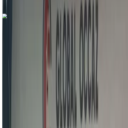
Aéroport international de Tanger, Tanger
Appeler
212663841439
WhatsApp
Vous aimez ce que vous voyez ?
En savoir plus
Jeep Renegade 1.6 M-Jet Longitude 2022
à vendre en Tanger: SUV, Diesel Voiture, Autres
Spécifications, Auto 4-porte
Aéroport international de Tanger, Tanger
Aéroport international de Tanger, Tanger
2022
Autres Spécifications
MAD 205,000
103499 km
EMI
MAD 2,553
Auto Transmission