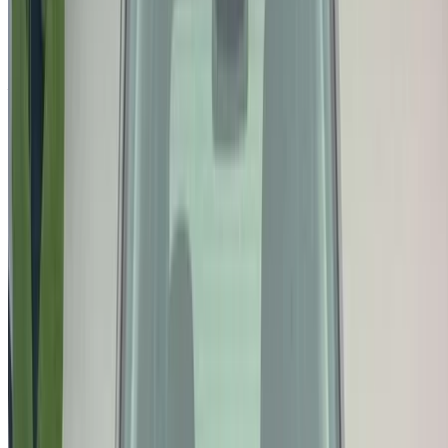
2021
189,000
MAD
Jeep Renegade 1.6 M-Jet Longitude (), 2022
205,000
Acheter a Jeep Voiture en Tanger, Maroc. Vous trouverez ci-
dessus des offres en direct pour Jeep Voitures occasion
directement auprès des revendeurs. Vous pouvez contacter
directement l'un d'entre eux en fonction de vos besoins.
Demandez un devis personnalisé pour votre produit préféré
Jeep voiture d'une entreprise locale vendeurs et
concessionnaires de voitures d'occasion en Tanger. Acheter
via le OneClickDriveVoitures occasion Site web de la place
de marché ou applications mobiles et ne payez pas de
commission. Nous apportons aux EAUVoitures occasion Les
offres sont disponibles en ligne pour vous simplifier la vie et
vous faciliter la tâche. Comparez en direct les offres pour
tous les types de berlines, voitures de luxe, sportives, SUV,
coupés et cabriolets disponibles à l'achat.
NOTE:
Les listes ci-dessus, y compris les prix, sont mises
à jour par les autorités compétentes. vendeurs et
concessionnaires de voitures d'occasion. Si la voiture