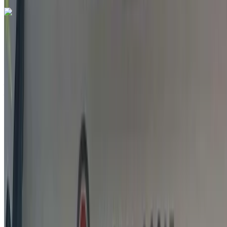
212663841439
WhatsApp
Vous aimez ce que vous voyez ?
En savoir plus
Jeep Renegade 1.6 M-Jet Longitude 2021
à vendre en Tanger: Bleu SUV, Diesel Voiture, Autres
Spécifications, Auto 4-porte
Aéroport international de Tanger, Tanger
Aéroport international de Tanger, Tanger
2021
Autres Spécifications
MAD 189,000
99500 km
EMI
MAD 2,354
Auto Transmission
Bleu couleur
Aéroport international de Tanger, Tanger