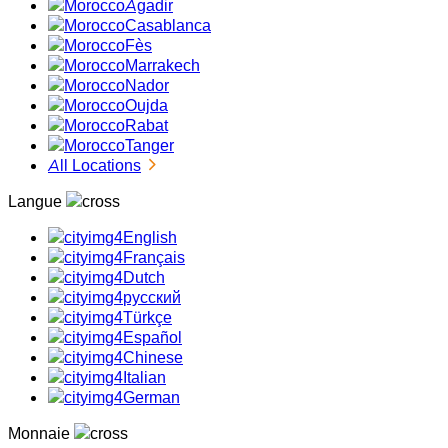
Agadir
Casablanca
Fès
Marrakech
Nador
Oujda
Rabat
Tanger
All Locations
Langue
English
Français
Dutch
русский
Türkçe
Español
Chinese
Italian
German
Monnaie