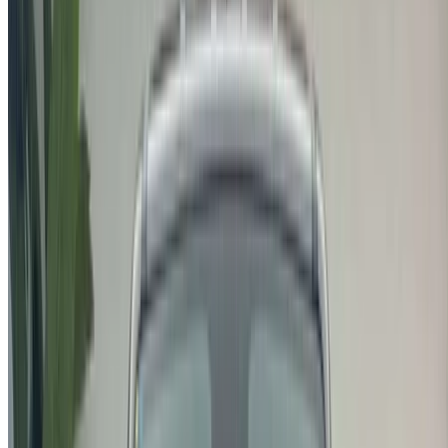
SUV dans le monde en 2016, contre 500 000 en 2008, dont
les deux tiers en Amérique du Nord. C'est la marque la plus
vendue par Fiat-Chrysler aux États-Unis au cours du premier
semestre 2017. Les voitures de Jeep les plus favorables à la
location sont la Wrangler Jeepers Sahara Edition, la
Wrangler Unlimited Sahara Edition et la Wrangler Sport.
Fondée:
1943
Siège:
Toledo, Ohio, États-Unis
Nom officiel:
Jeep
Produits:
Véhicules utilitaires sportifs, Véhicules de luxe
Comment obtenir le meilleur prix
Compare offers from multiple car companies in the
Maroc, en fonction de votre localisation, de votre
budget et de vos besoins.
Précisez vos préférences : spécifications du véhicule,
caractéristiques du véhicule, etc.
Présélectionnez les meilleures offres par fournisseur et
contactez-les directement par téléphone, WhatsApp ou