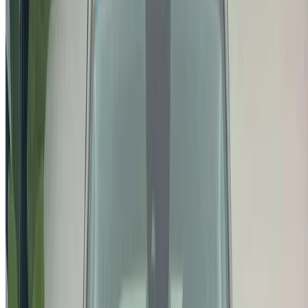
demandez à être rappelé.
Veillez à demander des photos et des spécifications
réelles de la voiture avant de conclure l'accord.
Réservez directement, sans majoration!
Pourquoi acheter une voiture sur OneClickDrive.ma ?
Recherchez parmi le plus grand nombre de marques et de
modèles de voitures à louer en Tanger. Réservez des
locations de voitures économiques, de SUV, de voitures de
luxe, de voitures de sport et bien plus encore, directement
auprès des agences de location de voitures locales.
Utilisé Jeep Voiture Voiture prix en Tanger
Prix
MAD
Jeep Renegade 1.6 M-Jet Longitude (), 2019
175,000
MAD
Jeep Renegade 1.6 M-Jet Longitude (), 2022
205,000
Jeep Renegade 1.6 M-Jet Longitude (Blanc),
MAD
2022
205,000
Jeep Renegade 1.6 M-Jet Longitude (Bleu),
MAD