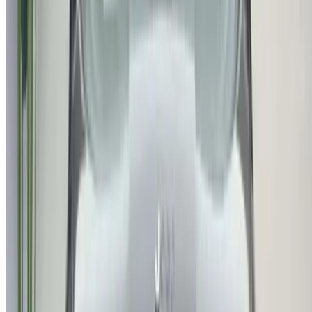
+212708880005
info@oneclickdrive.com
/ Entreprises
sales@oneclickdrive.com
Vous avez des voitures à louer ou à vendre ?
Atteindre des milliers de personnes chaque jour.
Référencez vos voitures
Des moyens flexibles pour payer directement votre
partenaire