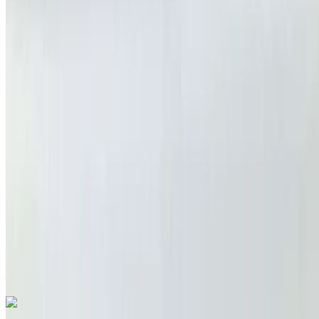
Jeep Renegade 1.6 M-Jet Longitude 2019
à vendre en Tanger: SUV, Diesel Voiture, Autres
Spécifications, Auto 4-porte
Aéroport international de Tanger, Tanger
Aéroport international de Tanger, Tanger
2019
Autres Spécifications
MAD 175,000
192245 km
EMI
MAD 2,180
Auto Transmission
Aéroport international de Tanger, Tanger
Aéroport international de Tanger, Tanger
Appeler
212663841439
WhatsApp
Vous aimez ce que vous voyez ?
En savoir plus