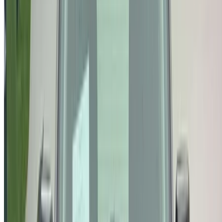
n'est pas disponible au prix mentionné (hors TVA),
veuillez
nous informer
et nous vous proposerons la
meilleure alternative. Heureuxl'achat!
Clause de non-responsabilité:
En utilisant ce site web, vous acceptez nos conditions
générales et notre politique de confidentialité et vous
dégagez OneClickDrive.ma de toute responsabilité
concernant des informations incorrectes fournies par les
sociétés de location de voitures ou par nous-mêmes.
×
OTP incorrect
Connectez-vous pour accéder à vos favoris,
suivre les offres et réserver plus rapidement.
Continuer