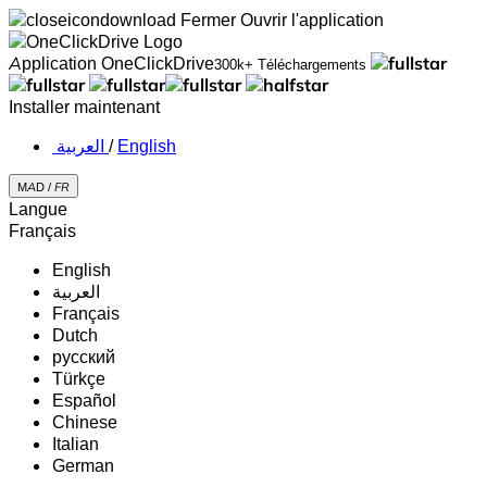
Fermer
Ouvrir l'application
Application OneClickDrive
300k+ Téléchargements
Installer maintenant
‏العربية ‏
/
English
MAD /
FR
Langue
Français
English
‏العربية‏
Français
Dutch
русский
Türkçe
Español
Chinese
Italian
German