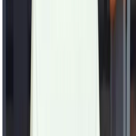
Plan du site XML
Blog sur la location de voitures
/ Soutien
+212708880005
info@oneclickdrive.com
/ Entreprises
sales@oneclickdrive.com
Vous avez des voitures à louer ou à vendre ?
Atteindre des milliers de personnes chaque jour.
Référencez vos voitures
Des moyens flexibles pour payer directement votre
partenaire