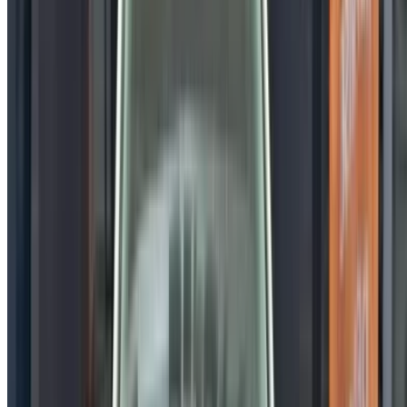
concessionnaires de voitures d'occasion en Tanger. Acheter
via le OneClickDriveVoitures occasion Site web de la place
de marché ou applications mobiles et ne payez pas de
commission. Nous apportons aux EAUVoitures occasion Les
offres sont disponibles en ligne pour vous simplifier la vie et
vous faciliter la tâche. Comparez en direct les offres pour
tous les types de berlines, voitures de luxe, sportives, SUV,
coupés et cabriolets disponibles à l'achat.
NOTE:
Les listes ci-dessus, y compris les prix, sont mises
à jour par les autorités compétentes. vendeurs et
concessionnaires de voitures d'occasion. Si la voiture
n'est pas disponible au prix mentionné (hors TVA),
veuillez
nous informer
et nous vous proposerons la
meilleure alternative. Heureuxl'achat!
Clause de non-responsabilité:
En utilisant ce site web, vous acceptez nos conditions
générales et notre politique de confidentialité et vous
dégagez OneClickDrive.ma de toute responsabilité
concernant des informations incorrectes fournies par les
sociétés de location de voitures ou par nous-mêmes.