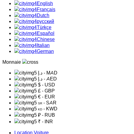
English
Français
Dutch
русский
Türkçe
Español
Chinese
Italian
German
Monnaie
د.إ
- MAD
د.إ
- AED
$
- USD
£
- GBP
€
- EUR
- SAR
SR
- KWD
KD
₽
- RUB
₹
- INR
Location Voiture