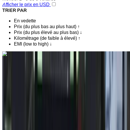
Afficher le prix en USD
TRIER PAR
En vedette
Prix (du plus bas au plus haut) ↑
Prix (du plus élevé au plus bas) ↓
Kilométrage (de faible à élevé) ↑
EMI (low to high) ↓
Vous aimez ce que vous voyez ?
En savoir plus
Toyota Corolla 1.8 Dynamic+ 2020
à vendre en Tanger: Blanc Berline, Hybride Voiture, Autres
Spécifications, Auto 4-porte
Aéroport international de Tanger, Tanger
Aéroport international de Tanger, Tanger
2020
Autres Spécifications
MAD 198,000