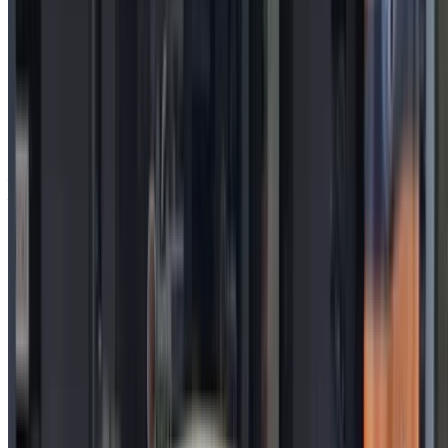
MAD 168,000
6161 km
EMI
MAD 2,092
Manuel Transmission
Aéroport international de Tanger, Tanger
Aéroport international de Tanger, Tanger
Appeler
212663841439
WhatsApp
Montrer 1 - 5 de 5 voitures
1
Vous cherchez d'autres options ?
Parcourir toutes les voitures
Sauvegarder des voitures. Suivez les prix. Réservez plus
rapidement.