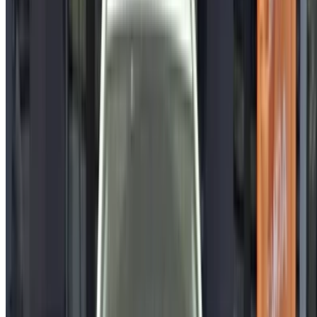
Fondée:
1937
Siège:
Ville de Toyota, Japon
Nom officiel:
Toyota Motor Corporation
Produits:
Automobiles, véhicules de luxe, véhicules
utilitaires
Comment obtenir le meilleur prix
Compare offers from multiple car companies in the
Maroc, en fonction de votre localisation, de votre
budget et de vos besoins.
Précisez vos préférences : spécifications du véhicule,
caractéristiques du véhicule, etc.
Présélectionnez les meilleures offres par fournisseur et
contactez-les directement par téléphone, WhatsApp ou
demandez à être rappelé.
Veillez à demander des photos et des spécifications
réelles de la voiture avant de conclure l'accord.
Réservez directement, sans majoration!
Pourquoi acheter une voiture sur OneClickDrive.ma ?