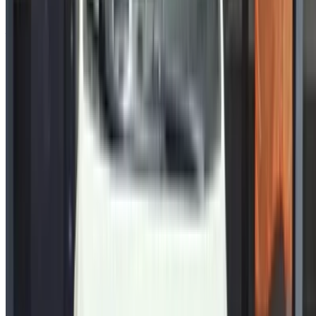
Vous avez des voitures à louer ou à vendre ?
Atteindre des milliers de personnes chaque jour.
Référencez vos voitures
Des moyens flexibles pour payer directement votre
partenaire
/ Ressources
Voitures occasion Agadir
Voitures occasion Casablanca
Voitures occasion Fès
Voitures occasion Marrakech
Voitures occasion Nador
Voitures occasion Oujda
Voitures occasion Rabat
Voitures occasion Tanger
Aéroport de Casablanca
Aéroport de Marrakech
/ Entreprise