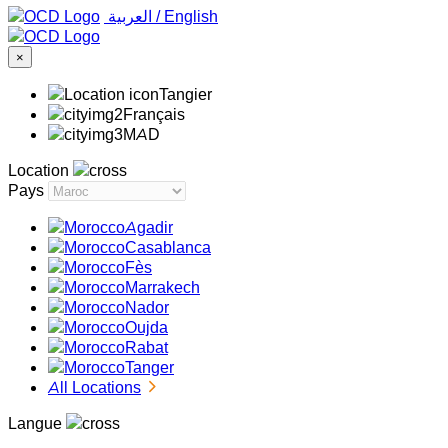
‏العربية ‏
/
English
×
Tangier
Français
MAD
Location
Pays
Agadir
Casablanca
Fès
Marrakech
Nador
Oujda
Rabat
Tanger
All Locations
Langue