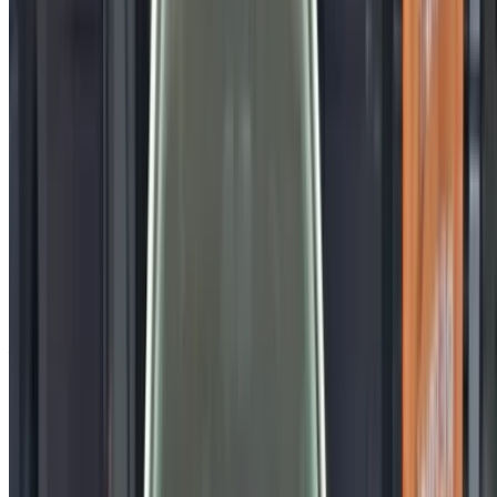
Recherchez parmi le plus grand nombre de marques et de
modèles de voitures à louer en Tanger. Réservez des
locations de voitures économiques, de SUV, de voitures de
luxe, de voitures de sport et bien plus encore, directement
auprès des agences de location de voitures locales.
Utilisé Toyota Voiture Voiture prix en Tanger
Prix
Toyota Corolla 1.8 Dynamic+ (Blanc), 2020
MAD 198,000
Toyota C-HR 1.8 Hybride DYNAMIC+ (), 2021
MAD 195,000
Toyota Corolla 1.8 Dynamic+ (), 2023
MAD 219,000
Toyota Corolla 1.8 Distinctive+ (Noir), 2022
MAD 225,000
Toyota Yaris 1.0 VVT-i Dynamic + (), 2023
MAD 168,000
Acheter a Toyota Voiture en Tanger, Maroc. Vous trouverez
ci-dessus des offres en direct pour Toyota Voitures occasion
directement auprès des revendeurs. Vous pouvez contacter
directement l'un d'entre eux en fonction de vos besoins.
Demandez un devis personnalisé pour votre produit préféré
Toyota voiture d'une entreprise locale vendeurs et