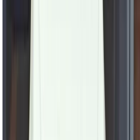
Tangier Ibn Battouta Airport, Tangier, Morocco
©OneClickDrive 2026.
Tous droits réservés
Suivez-nous sur:
English
‏العربية‏
Français
Dutch
русский
Türkçe
Español
Chinese
Italian
German
X
Fermer