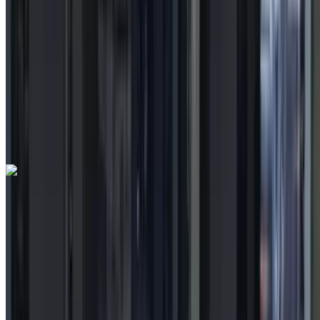
MAD 225,000
88062 km
EMI
MAD 2,802
Auto Transmission
Noir couleur
Aéroport international de Tanger, Tanger
Aéroport international de Tanger, Tanger
Appeler
212663841439
WhatsApp
Toyota Yaris 1.0 VVT-i Dynamic + 2023
à vendre en Tanger: Compactes, Essence Voiture, Autres
Spécifications, Manuel 4-porte
Aéroport international de Tanger, Tanger
Aéroport international de Tanger, Tanger
2023
Autres Spécifications