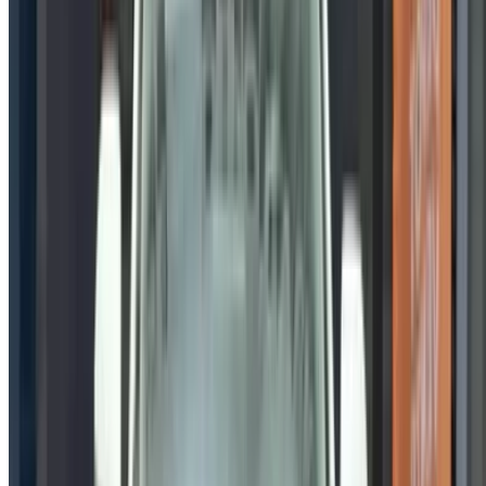
×
OTP incorrect
Connectez-vous pour accéder à vos favoris,
suivre les offres et réserver plus rapidement.
Continuer
ou
Vous n'avez pas de compte ?
S'inscrire
Vous avez déjà un compte ?
Connexion
×
OTP incorrect
Créer un compte. Obtenez de meilleures conditions.