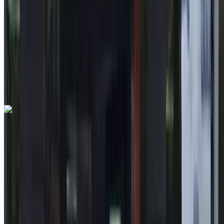
105275 km
EMI
MAD 2,466
Auto Transmission
Blanc couleur
Aéroport international de Tanger, Tanger
Aéroport international de Tanger, Tanger
Appeler
212663841439
WhatsApp
Toyota C-HR 1.8 Hybride DYNAMIC+ 2021
à vendre en Tanger: SUV, Hybride Voiture, Autres
Spécifications, Auto 5-porte
Aéroport international de Tanger, Tanger
Aéroport international de Tanger, Tanger
2021
Autres Spécifications