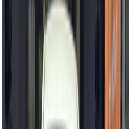
Créer un compte
A propos de Toyota Moteurs
Toyota est un constructeur automobile multinational japonais.
Toyota est le deuxième plus grand constructeur automobile
au monde, derrière Volkswagen, sur la base des ventes
unitaires de 2018. Toyota a été le premier constructeur
automobile au monde à produire plus de 10 millions de
véhicules par an, ce qu'il fait depuis 2012. Il a également
annoncé la production de son 200 millionième véhicule. En
juillet 2014, Toyota était la plus grande société cotée en
bourse au Japon en termes de chiffre d'affaires et de
capitalisation boursière. Toyota est le leader mondial des
ventes de véhicules électriques hybrides et l'une des plus
grandes entreprises à encourager l'adoption massive des
véhicules hybrides dans le monde. Toyota est également un
leader du marché des véhicules à pile à hydrogène. Toyota
est cotée à la Bourse de Londres, à la Bourse de New York
et à la Bourse de Tokyo. Les voitures Toyota les plus
intéressantes à louer sont Fortuner, Corolla, Land Cruiser et
Camry.