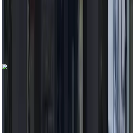
MAD 219,000
90827 km
EMI
MAD 2,728
Auto Transmission
Aéroport international de Tanger, Tanger
Aéroport international de Tanger, Tanger
Appeler
212663841439
WhatsApp
Toyota Corolla 1.8 Distinctive+ 2022
à vendre en Tanger: Noir Berline, Hybride Voiture, Autres
Spécifications, Auto 4-porte
Aéroport international de Tanger, Tanger
Aéroport international de Tanger, Tanger
2022
Autres Spécifications