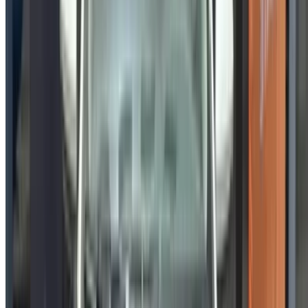
Log In. Take the Wheel.
Continuer
Or
Vous n'avez pas de compte ?
S'inscrire
Vous avez déjà un compte?
Connexion
Votre plateforme unique pour explorer les meilleures offres
de location de voitures et de voitures d'occasion à travers le
Maroc. Des options économiques aux voitures de luxe,
trouvez la bonne voiture pour votre voyage. OneClickDrive
vous aide à trouver des fournisseurs locaux de confiance,
afin que vous puissiez profiter d'une expérience fluide et
sans stress.