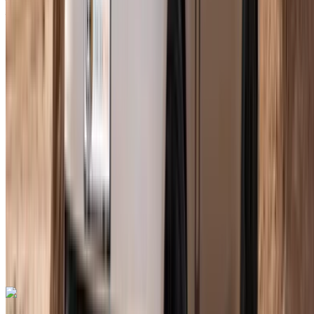
Aéroport international de Tanger, Tanger
2023
Européen
luxe
Diesel
MAD 3300
/ jour
250 km
MAD 75,000
/ mo.
6000 km
Assurance incluse
Transmission automobile
Livraison gratuite
Aéroport
international de Tanger, Tanger
Aéroport
international de Tanger, Tanger
Appeler
+212708889994
WhatsApp
Mercedes Benz G63 AMG 2023