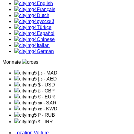
English
Français
Dutch
русский
Türkçe
Español
Chinese
Italian
German
Monnaie
د.إ
- MAD
د.إ
- AED
$
- USD
£
- GBP
€
- EUR
- SAR
SR
- KWD
KD
₽
- RUB
₹
- INR
Location Voiture