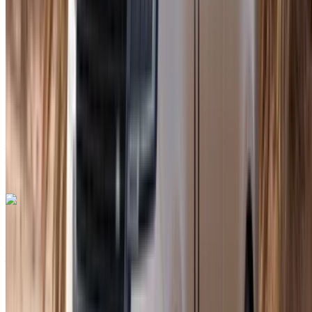
MAD 4300
/ jour
250 km
MAD 96,000
/ mo.
6000 km
Assurance incluse
Transmission automobile
Livraison gratuite
Aéroport international de Tanger, Tanger
Aéroport international de Tanger, Tanger
Appeler
+212708889994
WhatsApp
Porsche Macan 2023
Aéroport international de Tanger, Tanger
Aéroport international de Tanger, Tanger
2023
Européen
SUV