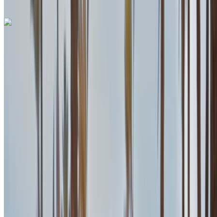
+212708889994
WhatsApp
Land Rover Range Rover Sport 2024
Aéroport international de Tanger, Tanger
Aéroport international de Tanger, Tanger
2024
Européen
SUV
Diesel
MAD 4300
/ jour
Illimité
MAD 96,000
/ mo.
6000 km
Assurance incluse
Transmission automobile
Livraison gratuite