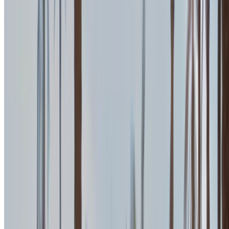
Aéroport international de Tanger, Tanger
Aéroport international de Tanger, Tanger
2023
Européen
luxe
Essence
MAD 25,000
/ jour
Illimité
MAD 700,000
/ mo.
4500 km
Assurance incluse
Transmission automobile
Livraison gratuite
Aéroport international de Tanger, Tanger
Aéroport international de Tanger, Tanger
Appeler
+212708889994
WhatsApp