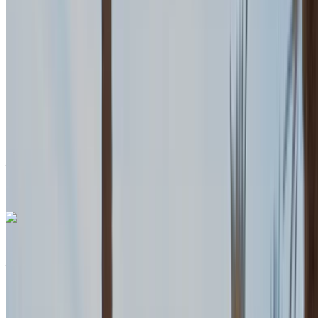
MAD 7150
/ jour
Illimité
MAD 175,500
/ mo.
6000 km
Assurance incluse
Transmission automobile
Livraison gratuite
Aéroport international de Tanger, Tanger
Aéroport international de Tanger, Tanger
Appeler
+212708889994
WhatsApp
Land Rover Range Rover Sport 2024
Aéroport international de Tanger, Tanger
Aéroport international de Tanger, Tanger
2024
Européen