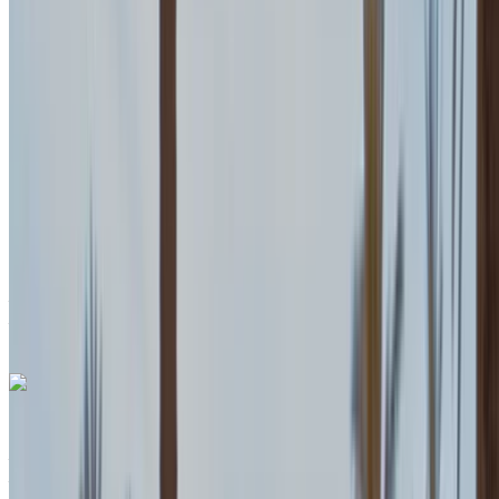
SUV
Essence
MAD 4300
/ jour
Illimité
MAD 96,000
/ mo.
6000 km
Assurance incluse
Transmission automobile
Livraison gratuite
Aéroport international de Tanger, Tanger
Aéroport international de Tanger, Tanger
Appeler
+212708889994
WhatsApp
Audi Q8 2023
Aéroport international de Tanger, Tanger
Aéroport international de Tanger, Tanger