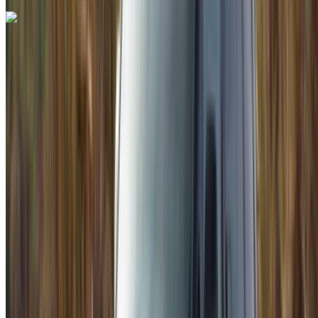
Porsche 718 Boxster 2023
Aéroport international de Tanger, Tanger
Aéroport international de Tanger, Tanger
2023
Européen
Sports
Essence
MAD 10,000
/ jour
Illimité
MAD 240,000
/ mo.
6000 km
Assurance incluse
Transmission automobile
Livraison gratuite
Aéroport
international de Tanger, Tanger
Aéroport