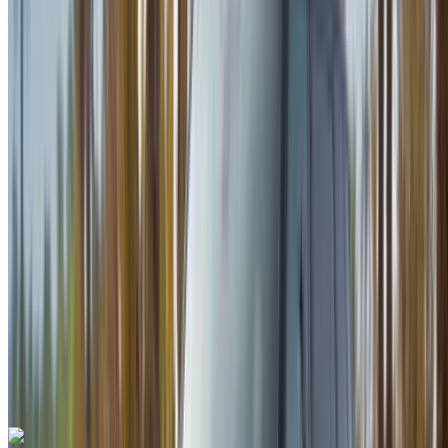
Aéroport international de Tanger, Tanger
Aéroport international de Tanger, Tanger
2023
Européen
Berline
Diesel
MAD 1600
/ jour
250 km
MAD 36,000
/ mo.
6000 km
Assurance incluse
Transmission automobile
Livraison gratuite
Aéroport
international de Tanger, Tanger
Aéroport
international de Tanger, Tanger
Appeler
+212708889994
WhatsApp