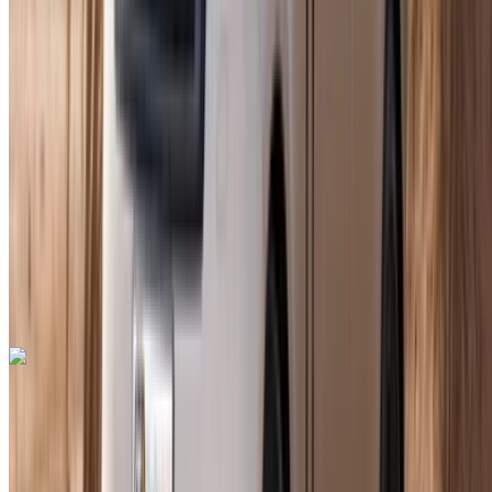
Diesel
MAD 2600
/ jour
Illimité
MAD 70,200
/ mo.
6000 km
Assurance incluse
Transmission automobile
Livraison gratuite
Aéroport
international de Tanger, Tanger
Aéroport
international de Tanger, Tanger
Appeler
+212708889994
WhatsApp
Audi Q8 S Line Kit 2023
SUV noir, 5 places, confort optimal, technologies innovantes,
style audacieux
Aéroport international de Tanger, Tanger