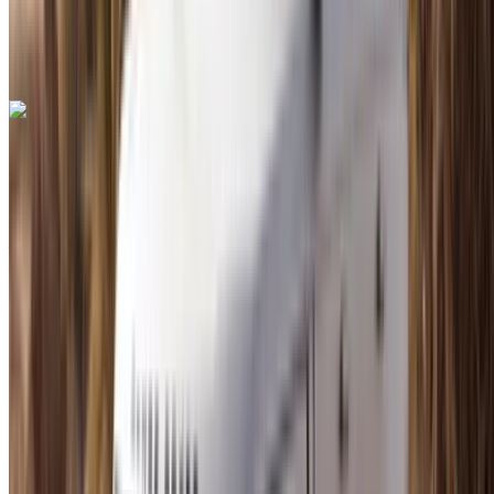
Aéroport
international de Tanger, Tanger
Aéroport
international de Tanger, Tanger
Appeler
+212708889994
WhatsApp
Audi Q3 S Line 2023
Coupé gris, 4 places, design sportif et élégant, intérieur haut
de gamme
Aéroport international de Tanger, Tanger
Aéroport international de Tanger, Tanger
2023
Européen
luxe
Diesel
MAD 1600
/ jour
250 km
MAD 36,000
/ mo.
6000 km