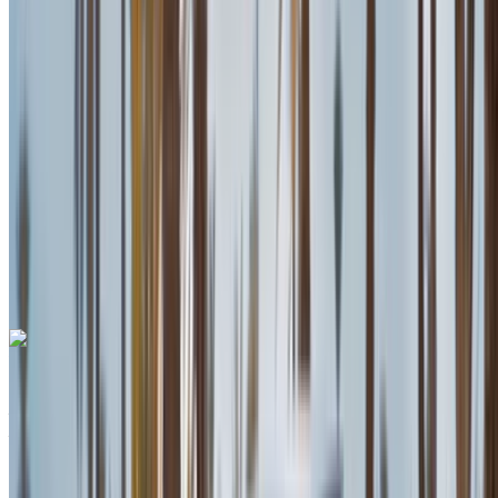
Assurance incluse
Transmission automobile
Livraison gratuite
Aéroport
international de Tanger, Tanger
Aéroport
international de Tanger, Tanger
Appeler
+212708889994
WhatsApp
Une seule application. Options de voitures illimitées.
Louer ou acheter des voitures. Comparez et réservez
instantanément.
Volkswagen Touareg R-Line 2023
Aéroport international de Tanger, Tanger
Aéroport international de Tanger, Tanger
2023
Européen