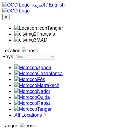
‏العربية ‏
/
English
×
Tangier
Français
MAD
Location
Pays
Agadir
Casablanca
Fès
Marrakech
Nador
Oujda
Rabat
Tanger
All Locations
Langue