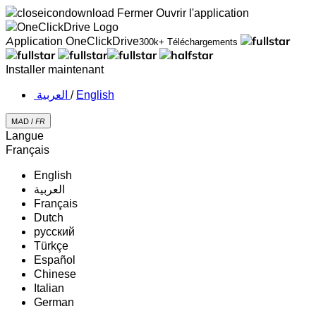
Fermer
Ouvrir l'application
Application OneClickDrive
300k+ Téléchargements
Installer maintenant
‏العربية ‏
/
English
MAD /
FR
Langue
Français
English
‏العربية‏
Français
Dutch
русский
Türkçe
Español
Chinese
Italian
German