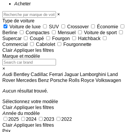
Acheter
×
Type de voiture
Voiture de luxe
SUV
Crossover
Économie
Berline
Compactes
Mensuel
Voiture de sport
Supercar
Coupé
Fourgon
Hatchback
Commercial
Cabriolet
Fourgonnette
Clair
Appliquer les filtres
Marque et modèle
×
Audi
Bentley
Cadillac
Ferrari
Jaguar
Lamborghini
Land
Rover
Mercedes Benz
Porsche
Rolls Royce
Volkswagen
Aucun résultat trouvé.
Sélectionnez votre modèle
Clair
Appliquer les filtres
Année du modèle
2025
2024
2023
2022
Clair
Appliquer les filtres
Prix