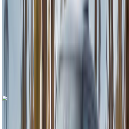
SUV
Diesel
MAD 2200
/ jour
Illimité
MAD 51,000
/ mo.
6000 km
Assurance incluse
Transmission automobile
Livraison gratuite
Aéroport international de Tanger, Tanger
Aéroport international de Tanger, Tanger
Appeler
+212708889994
WhatsApp
Mercedes Benz C200 d 2023
Berline noire, 5 places, confort haut de gamme, faible
consommation, finition élégante