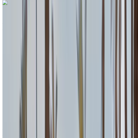
Land Rover Range Rover Sport 2023
Aéroport international de Tanger, Tanger
Aéroport international de Tanger, Tanger
2023
Européen
SUV
Diesel
MAD 3900
/ jour
Illimité
MAD 85,800
/ mo.
6000 km
Assurance incluse
Transmission automobile
Livraison gratuite
Aéroport international de Tanger, Tanger
Aéroport international de Tanger, Tanger
Appeler