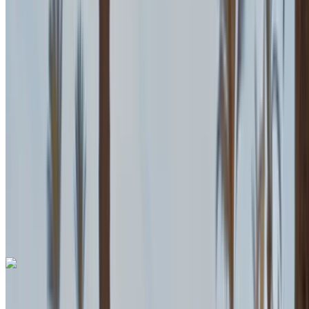
2023
Européen
SUV
Diesel
MAD 3000
/ jour
Illimité
MAD 68,000
/ mo.
6000 km
Assurance incluse
Transmission automobile
Livraison gratuite
Aéroport international de
Tanger, Tanger
Aéroport international de
Tanger, Tanger
Appeler
+212708889994
WhatsApp
Porsche 718 Boxster 2023
Aéroport international de Tanger, Tanger