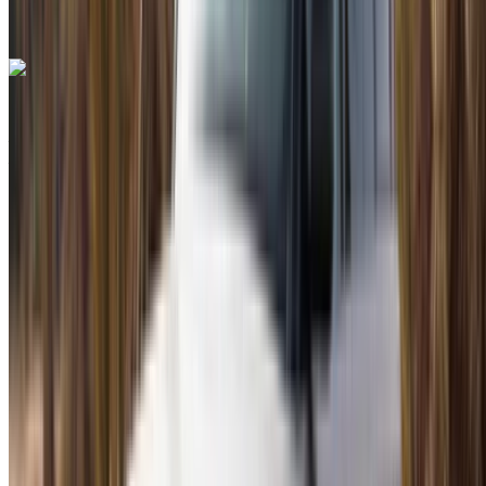
international de Tanger, Tanger
Appeler
+212708889994
WhatsApp
Mercedes Benz S350 D 2023
Aéroport international de Tanger, Tanger
Aéroport international de Tanger, Tanger
2023
Européen
Berline
Diesel
MAD 11,500
/ jour
Illimité
MAD 276,000
/ mo.
6000 km
Assurance incluse
Transmission automobile
Livraison gratuite