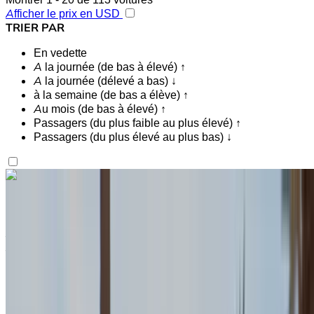
Afficher le prix en USD
TRIER PAR
En vedette
A la journée (de bas à élevé) ↑
A la journée (délevé a bas) ↓
à la semaine (de bas a élève) ↑
Au mois (de bas à élevé) ↑
Passagers (du plus faible au plus élevé) ↑
Passagers (du plus élevé au plus bas) ↓
Vous aimez ce que vous voyez ?
En savoir plus
Land Rover Range Rover Vogue 2024
Aéroport international de Tanger, Tanger
Aéroport international de Tanger, Tanger
2024
Européen
luxe
Diesel