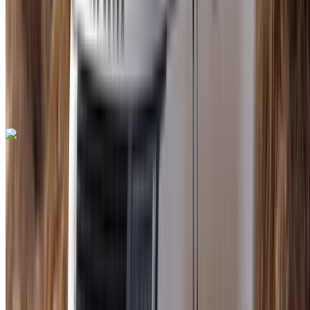
Assurance incluse
Transmission automobile
Livraison gratuite
Aéroport
international de Tanger, Tanger
Aéroport
international de Tanger, Tanger
Appeler
+212708889994
WhatsApp
Land Rover Range Rover Sport 2023
SUV blanc, 5 places, performances dynamiques,
équipements de sécurité, intérieur luxueux
Aéroport international de Tanger, Tanger
Aéroport international de Tanger, Tanger
2023
Européen
SUV
Diesel