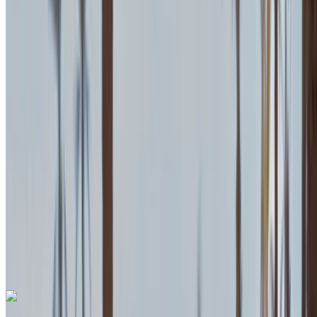
Aéroport international de Tanger, Tanger
2023
Européen
Sports
Essence
MAD 7000
/ jour
Illimité
MAD 150,000
/ mo.
4500 km
Assurance incluse
Transmission automobile
Livraison gratuite
Aéroport
international de Tanger, Tanger
Aéroport
international de Tanger, Tanger
Appeler
+212708889994
WhatsApp
Porsche 911 Targa 4 GTS Spyder 2023