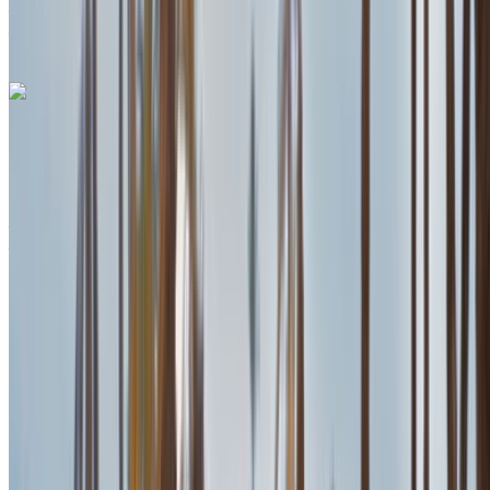
Aéroport international de Tanger, Tanger
Aéroport international de Tanger, Tanger
Appeler
+212708889994
WhatsApp
Porsche Macan S 2024
SUV gris, luxueux, 5 passagers, sportif, élégant, haute
performance
Aéroport international de Tanger, Tanger
Aéroport international de Tanger, Tanger
2024
Européen
SUV
Diesel
MAD 3300
/ jour
Illimité
MAD 84,000
/ mo.
6000 km