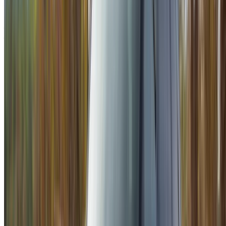
Mercedes Benz Vito 2024
Aéroport international de Tanger, Tanger
Aéroport international de Tanger, Tanger
2024
Européen
Fourgon
Diesel
MAD 2600
/ jour
Illimité
MAD 60,000
/ mo.
6000 km
Assurance incluse
Transmission automobile
Livraison gratuite
Aéroport
international de Tanger, Tanger
Aéroport
international de Tanger, Tanger
Appeler
+212708889994
WhatsApp