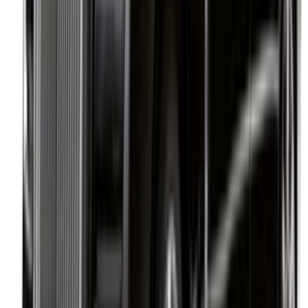
©OneClickDrive 2026.
Tous droits réservés
Suivez-nous sur:
English
‏العربية‏
Français
Dutch
русский
Türkçe
Español
Chinese
Italian
German
X
Fermer
Compris !