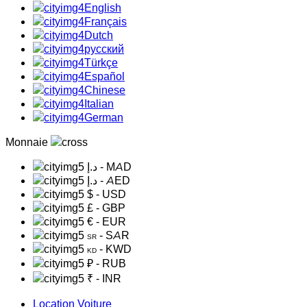
English
Français
Dutch
русский
Türkçe
Español
Chinese
Italian
German
Monnaie
د.إ
- MAD
د.إ
- AED
$
- USD
£
- GBP
€
- EUR
- SAR
SR
- KWD
KD
₽
- RUB
₹
- INR
Location Voiture