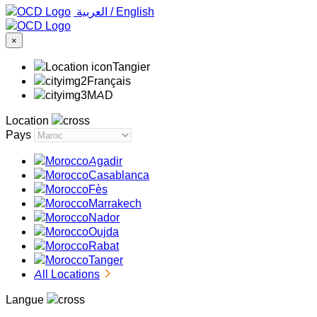
‏العربية ‏
/
English
×
Tangier
Français
MAD
Location
Pays
Agadir
Casablanca
Fès
Marrakech
Nador
Oujda
Rabat
Tanger
All Locations
Langue