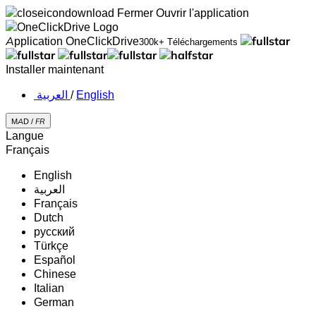
Fermer
Ouvrir l'application
Application OneClickDrive
300k+ Téléchargements
Installer maintenant
‏العربية ‏
/
English
MAD /
FR
Langue
Français
English
‏العربية‏
Français
Dutch
русский
Türkçe
Español
Chinese
Italian
German