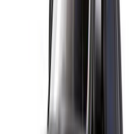
Clause de non-responsabilité:
En utilisant ce site web, vous acceptez nos conditions
générales et notre politique de confidentialité et vous
dégagez OneClickDrive.ma de toute responsabilité
concernant des informations incorrectes fournies par les
sociétés de location de voitures ou par nous-mêmes.
×
OTP incorrect
Connectez-vous pour accéder à vos favoris,
suivre les offres et réserver plus rapidement.
Continuer
ou