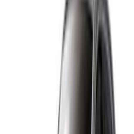
Tanger
Quotidiennement
Hebdomadaire
Mensuel
Rolls Royce
MAD
Fantôme (Noir),
MAD 42,000
MAD 252,000
900,000
2023
Rolls Royce
MAD
Cullinan (Noir),
MAD 42,000
MAD 252,000
900,000
2023
Rolls Royce
MAD
Fantôme (Noir),
MAD 28,000
MAD 168,000
600,000
2023
Rolls Royce
MAD
Cullinan (Noir),
MAD 28,000
MAD 168,000
600,000
2023
Rolls Royce
MAD
Fantôme (Noir),
MAD 35,000
MAD 210,000
750,000
2023
Location et conduite autonome a Rolls Royce Voiture en
Tanger, Maroc. Vous trouverez ci-dessus des offres en direct
pour Rolls Royce location de voitures avec des tarifs à la