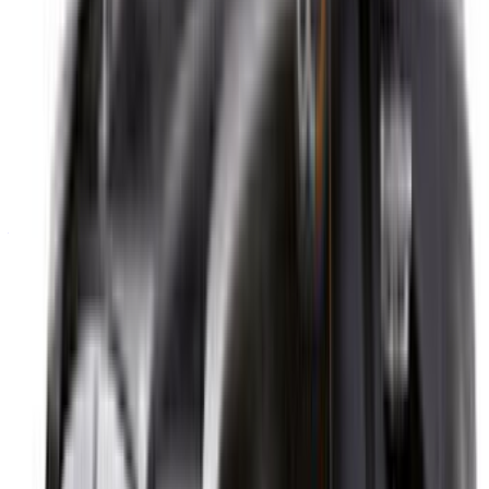
Maroc. Des options économiques aux voitures de luxe,
trouvez la bonne voiture pour votre voyage. OneClickDrive
vous aide à trouver des fournisseurs locaux de confiance,
afin que vous puissiez profiter d'une expérience fluide et
sans stress.
Vous avez des voitures à louer ou à vendre ?
Atteindre des milliers de personnes chaque jour.
Référencez vos voitures
Des moyens flexibles pour payer directement votre
partenaire
/ Ressources
Location voiture Agadir
Location voiture Casablanca
Location voiture Fès