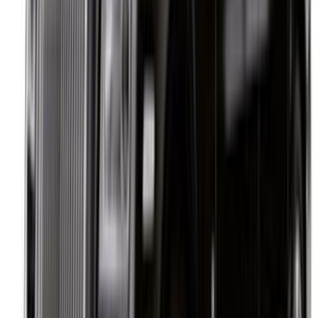
Vous avez des voitures à louer ou à vendre ?
Atteindre des milliers de personnes chaque jour.
Référencez vos voitures
Des moyens flexibles pour payer directement votre
partenaire
Tangier Ibn Battouta Airport, Tangier, Morocco