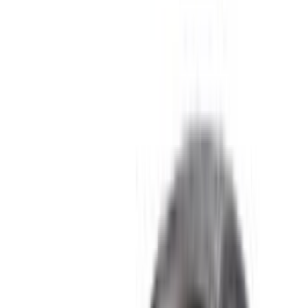
Fondée:
1998
Siège:
Goodwood, West Sussex, Angleterre, Royaume-Uni
Nom officiel:
Rolls-Royce Motor Cars
Produits:
Phantom, Cullinan, Ghost, Wraith, Dawn
Comment obtenir le meilleur prix
Compare offers from multiple rent a car companies in
the Maroc, en fonction de votre localisation, de votre
budget et de vos besoins.
Affinez vos préférences: spécifications du véhicule,
kilométrage maximal, assurance incluse,
caractéristiques du véhicule et ainsi de suite.
Faites une liste courte des meilleures offres du loueur
de voitures et contactez les directement par téléphone,
WhatsApp ou demandez qu'on vous rappelle.
Veillez à demander des photos et des spécifications
réelles de la voiture avant de conclure l'accord.
Réservez directement, sans majoration!
Rolls Royce Voiture Voiture prix de location en