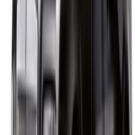
Location voiture Marrakech
Location voiture Nador
Location voiture Oujda
Location voiture Rabat
Location voiture Tanger
Aéroport de Casablanca
Aéroport de Marrakech
/ Entreprise
Plan du site XML
Blog sur la location de voitures
/ Soutien
+212708880005
info@oneclickdrive.com
/ Entreprises
sales@oneclickdrive.com