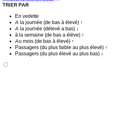
TRIER PAR
En vedette
A la journée (de bas à élevé) ↑
A la journée (délevé a bas) ↓
à la semaine (de bas a élève) ↑
Au mois (de bas à élevé) ↑
Passagers (du plus faible au plus élevé) ↑
Passagers (du plus élevé au plus bas) ↓
Rolls Royce Ghost 2023
Aéroport international de Tanger, Tanger
Aéroport international de Tanger, Tanger
2023
Européen
Berline
Essence
MAD 42,000
/ jour