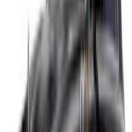
Vous n'avez pas de compte ?
S'inscrire
Vous avez déjà un compte ?
Connexion
×
OTP incorrect
Créer un compte. Obtenez de meilleures conditions.
Log In. Take the Wheel.
Continuer
Or
Vous n'avez pas de compte ?
S'inscrire
Vous avez déjà un compte?
Connexion
Votre plateforme unique pour explorer les meilleures offres
de location de voitures et de voitures d'occasion à travers le