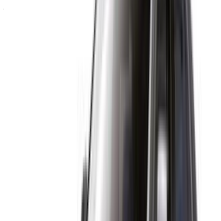
journée, à la semaine et au mois, directement auprès des
fournisseurs. Vous pouvez contacter directement l'un d'entre
eux en fonction de vos besoins. La prise en charge par la
succursale est gratuite, mais la plupart des voyageurs
réservent à l'avance pour que la voiture soit livrée à l'adresse
suivante Tanger à l'aéroport ou à l'hôtel.
Demandez un devis personnalisé pour votre produit préféré
Rolls Royce voiture auprès de sociétés de location de
voitures locales en Tanger. Réservez via le site Web ou les
applications mobiles de la place de marché automobile
OneClickDrive et ne payez pas de commission ou de frais de
réservation. Nous apportons l'énorme Maroc L'industrie de la
location de voitures - en ligne pour vous rendre la tâche
facile et pratique. Comparez les offres en direct pour tous les
types de berlines, voitures de luxe, voitures de sport, SUV,
coupés et cabriolets disponibles à la location.
NOTE:
Les listes ci-dessus, y compris les prix, sont mises
à jour par les autorités compétentes. société de location
de voitures. Si la voiture n'est pas disponible au prix
mentionné (hors TVA), veuillez
nous informer
et nous vous
proposerons la meilleure alternative. Heureuxlocation!