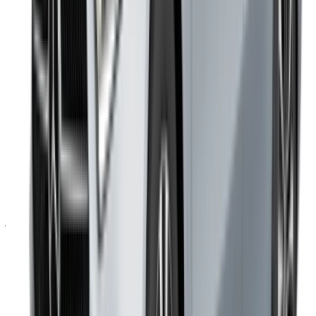
باستخدام هذا الموقع، فإنك توافق على الشروط والأحكام وسياسة
الخصوصية الخاصة بنا وتُخلي مسؤولية OneClickDrive.com عن
أي معلومات غير دقيقة مُقدمة من شركات تأجير السيارات أو منا.
×
كلمة المرور لمرة واحدة غير صحيحة
سجّل الدخول للوصول إلى سياراتك المفضلة,
وتتبع العروض والحجز بشكل أسرع.
استمر
أو
لا يوجد لديك حساب؟
الاشتراك
هل لديك حساب بالفعل؟
تسجيل الدخول
×
كلمة المرور لمرة واحدة غير صحيحة