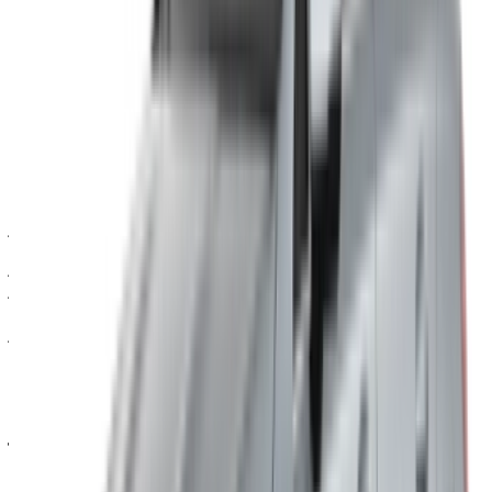
اقرأ شروط احتساب الأميال قبل أي شيء آخر. ففيها تظهر الرسوم
غير المتوقعة باستمرار عند الإرجاع، وليس في السعر المعلن.
تُحجز المقاعد المميزة في التواريخ الشائعة بسرعة. إذا كان موعد
سفرك محدداً، فاحجز مبكراً بدلاً من تأجيله.
عند استلام السيارة، اطلب من المورّد شرح نظام المعلومات
والترفيه MBUX، وإعدادات مساعدة السائق، وأي ميزات خاصة
بهذه الفئة قبل الانطلاق. يستحق الأمر بضع دقائق، خاصةً في أول
تجربة قيادة لهذا الطراز.
بالنسبة لحجوزات سيارات مرسيدس بنز A200 في طنجة تحديداً،
فإن الحد الأقصى للمسافة المقطوعة في فترات الإيجار القصيرة هو
مصدر معظم المفاجآت. لذا، من الأفضل التأكد من هذا الرقم قبل
أي شيء آخر.
الأسئلة الشائعة
كم تبلغ تكلفة استئجار سيارة مرسيدس بنز A200 في
طنجة؟