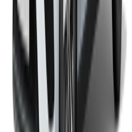
/ شركة
XML خريطة الموقع
مدونة تأجير السيارات
/ دعم
+212708880005
info@oneclickdrive.com
/ الشركات
sales@oneclickdrive.com
هل لديك سيارات ترغب في تأجيرها أو بيعها؟
تواصل مع آلاف العملاء المحتملين كل يوم
اعرض سياراتك
خيارات دفع مرنة ومباشرة لشريكك