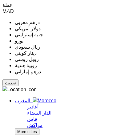
عملة
MAD
درهم مغربي
دولار أمريكي
جنيه إسترليني
يورو
ريال سعودي
دينار كويتي
روبل روسي
روبية هندية
درهم إماراتي
المغرب
أغادير
الدار البيضاء
فاس
مراكش
More cities