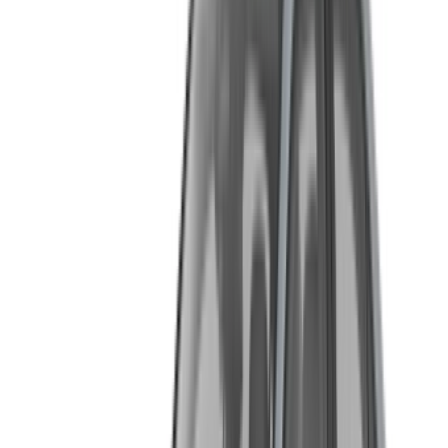
مرسيدس بنز A200 ستاندرد. سيارة هاتشباك مدمجة فاخرة
مزودة بتقنيات حديثة وجودة مقصورة مرسيدس الكاملة
بأفضل سعر يومي.
مرسيدس بنز A200 بروجريسيف. تتميز بميزات داخلية
محسّنة وتجربة قيادة أكثر سلاسة تصمد بشكل جيد في شوارع
المدينة وعلى الطرق السريعة الطويلة.
مرسيدس بنز A200 AMG Line. تصميم خارجي رياضي،
مقصورة داخلية مُطوّرة بالكامل، وشخصية أكثر جرأة على
الطريق. سعرها أعلى، لكنها تُقدّم أداءً أفضل بشكل ملحوظ.
مرسيدس بنز A200 أوتوماتيكية. ناقل الحركة الأوتوماتيكي
7G-DCT من مرسيدس لقيادة سلسة وسهلة في زحام مدينة
طنجة وعلى الرحلات الطويلة.
جميعها متاحة يومياً أو أسبوعياً أو شهرياً. يشمل معظم العروض
التأمين وبدل الأميال.
ما تحتاجه قبل الاستلام
رتب مستنداتك قبل وصولك. اكتشاف نقص في أحد المستندات عند
مكتب الاستقبال مضيعة للوقت ونادراً ما يتم حله بسرعة.