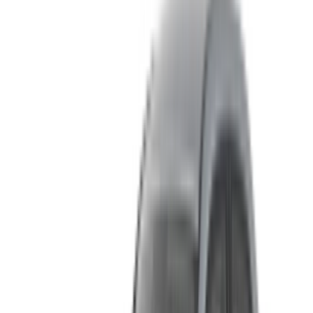
الأسعار اليومية. يبدأ سعر سيارة A200 القياسية من حوالي
700 درهم مغربي في اليوم. أما الطرازات ذات المواصفات
الأعلى فتتجاوز 2000 درهم مغربي.
الأسعار الشهرية. تتراوح بين 18,000 و40,000 درهم مغربي
للشهر كاملاً، وذلك حسب نوع التجهيزات. عند هذا المستوى،
يُحدث مقارنة الموردين بشكل دقيق قبل التعاقد فرقاً كبيراً.
تأجير بالساعة. بعض الموردين يقدمون خدمة الحجز لفترات
قصيرة. إذا كنت تحتاج السيارة فقط لاجتماع أو رحلة قصيرة،
فإن استئجار سيارة مرسيدس بنز A200 بالساعة في طنجة
خيارٌ مناسب.
سعر المورد. يحدد كل تاجر أسعاره وإضافاته الخاصة. لا يوجد
معيار موحد في السوق.
الطلب الموسمي. تؤدي فترات ذروة السياحة إلى ارتفاع
الأسعار، وتُباع الطرازات الفاخرة بسرعة عندما يزداد الطلب.
يشمل السعر عدد الكيلومترات المقطوعة. معظم عمليات
التأجير تأتي بحد أقصى يومي. إضافة تغطية تأمينية إضافية
تزيد من التكلفة الإجمالية، لذا ضع ذلك في اعتبارك قبل إتمام
حجز سيارة مرسيدس بنز A200 في طنجة.
ستجد التشطيبات
تظهر أربعة أنواع بشكل منتظم في قوائم طنجة.