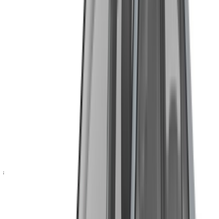
يحتاج سكان المغرب إلى بطاقة هوية وطنية أو بطاقة إقامة ورخصة
قيادة سارية المفعول. الحد الأدنى للسن عادةً هو 23 عامًا، وهو السن
القياسي للسيارات الفاخرة من هذه الفئة.
بالنسبة للسياح، يلزم تقديم نسخة من جواز السفر، وتأشيرة دخول
سارية المفعول إن وجدت، ورخصة القيادة الصادرة من بلدكم،
ورخصة قيادة دولية حسب البلد الذي صدرت منه رخصتكم. وينطبق
الحد الأدنى نفسه للسن وهو 23 عامًا.
ما الذي يتضمنه عادةً
تتوفر خدمة التوصيل والاستلام داخل طنجة لدى بعض الموردين دون
غيرهم. لذا، يُرجى التحقق من ذلك قبل الافتراض. يتوفر الدعم على
مدار الساعة عبر واتساب أو الهاتف. تشمل خيارات الدفع البطاقة
والنقد والتحويل البنكي. تختلف متطلبات الدفعة المقدمة بين
الموردين، فبعضها ثابت والبعض الآخر مرن.
تختلف عروض تأجير سيارات مرسيدس بنز A200 في طنجة فيما
يتعلق بالخدمات المشمولة، لذا يُرجى قراءة كل عرض على حدة بدلاً
من افتراض تطابق الشروط في جميع العروض. يتم تنظيف
السيارات وفحصها ميكانيكياً قبل تسليمها.
شروط جديرة بالمعرفة