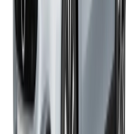
انشئ حسابًا واحصل على عرض أفضل.
Log In. Take the Wheel.
استمر
Or
لا يوجد لديك حساب؟
الاشتراك
يوجد حساب بالفعل?
تسجيل الدخول
منصتك الشاملة لاستكشاف أفضل عروض تأجير السيارات
والسيارات المستعملة في جميع أنحاء المغرب. من الخيارات
الاقتصادية إلى السيارات الفاخرة، ابحث عن السيارة المثالية
لرحلتك. يساعدك OneClickDrive في العثور على مكاتب محلية
موثوقة، لضمان تجربة قيادة سلسة وخالية من المتاعب.