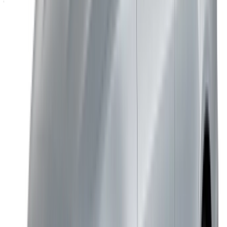
مسبقاً.
هل هناك حدود لعدد الأميال المقطوعة؟
نعم. يتم تطبيق حد أقصى على كل مدة تأجير، ويتم احتساب الرسوم
الإضافية بشكل منفصل وفقًا لسعر المورد.
هل يمكنني الحجز بدون دفعة مقدمة؟
بعض الموردين يقدمون خيارات بدون دفعة مقدمة. يعتمد ذلك على
التوافر وشروط العرض المحددة.
هل يمكن توصيل السيارة إلى فندقي؟
يُقدّم العديد من الموردين خدمة التوصيل داخل طنجة. تأكد من ذلك
عند الحجز بدلاً من افتراض أنها خدمة أساسية.
ما هي الفئات المتاحة؟
تُعدّ Standard و Progressive و AMG Line و Automatic هي
الأنواع الرئيسية التي ستجدها مدرجة لدى موردي طنجة.