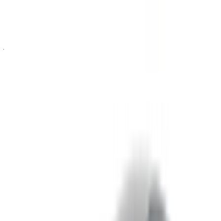
إنها سيارة هاتشباك مدمجة فاخرة تجمع بين متعة القيادة وسهولة
الاستخدام اليومي دون الحاجة إلى التعامل مع حجم سيارة أكبر.
سهلة القيادة في الازدحام المروري، وثابتة على الطرق الطويلة،
ومتوفرة بخيارات متعددة تناسب معظم الميزانيات في هذه الفئة.
استأجر مرسيدس بنز A200 طنجة عبر OneClickDrive، حيث
تتعامل مباشرة مع الموردين، وتتمتع بمدد إيجار مرنة، وتأمين
مشمول عادةً في السعر الإجمالي.
تتوفر فئات أخرى إذا لم تكن سيارة A200 مناسبة. تشمل هذه
الفئات سيارات الهاتشباك العادية، وسيارات السيدان، وسيارات
الدفع الرباعي، وسيارات العائلة. تتضمن العديد من عقود الإيجار حدًا
أقصى لعدد الكيلومترات المقطوعة. قد يُطلب دفع تأمين حسب
الشركة المُورِّدة.
ما الذي يحرك السعر؟
تُعدّ فئة التجهيزات المتغير الرئيسي. يظهر الفرق بين سيارة
A200 القياسية وسيارة AMG Line في السعر اليومي، ومن
المهم فهمه قبل اتخاذ القرار.
تم اختيار الطراز. الطرازات الأعلى والأحدث تكلفتها أعلى. كما
يؤثر عام صنع السيارة على السعر عند مقارنة عروض تأجير
مرسيدس بنز A200 في طنجة بين مختلف الموردين.