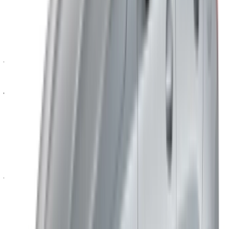
يبدأ السعر من حوالي 700 درهم مغربي في اليوم. ويرتفع السعر بناءً
على نوع القص والموسم والمدة التي تحتاجها.
هل يلزم دفع وديعة تأمين؟
يطلب معظم الموردين واحدة. يختلف المبلغ حسب الطراز
والشركة، وعادةً ما يكون قابلاً للاسترداد عند الإرجاع.
هل يمكن للسياح استئجار سيارة مرسيدس بنز A200
في طنجة؟
نعم. جواز السفر ووثائق الدخول ورخصة القيادة السارية هي
المتطلبات الأساسية. قد يُطلب رخصة قيادة دولية حسب جنسيتك.
ما هو الحد الأدنى للسن؟
عادةً 23. قد يختلف قليلاً حسب نوع التشطيب المختار.
هل التأمين مشمول؟
تأتي معظم السيارات المستأجرة بتغطية تأمينية أساسية. ويمكن
عادةً ترقية التغطية إلى تغطية أشمل، ويستحق الأمر الاستفسار عنها