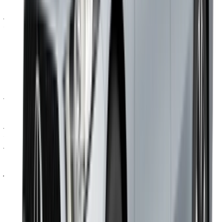
نعم، إنها مناسبة لكلا الغرضين. عند استئجار سيارة مرسيدس بنز
A200 لرحلة عمل، توفر جودة المقصورة وفخامة العلامة التجارية
انطباعًا رائعًا دون تكلفة سيارة سيدان فاخرة بالكامل. أما بالنسبة
للزوجين أو العائلة الصغيرة، فإن العملية والرقي فيها يضمنان أداءً
ممتازًا طوال يوم كامل من القيادة.
هل القيمة اليومية أم الشهرية أفضل؟
إذا كنت ستقود السيارة لأكثر من خمسة أو ستة أيام، فإن الحجز
الأسبوعي أو الشهري هو الخيار الأفضل من حيث التكلفة اليومية. أما
للزيارات القصيرة التي تستغرق يومين أو ثلاثة أيام، فالحجز اليومي
مناسب. سيجد أي شخص يرغب في استئجار سيارة مرسيدس بنز
A200 لفترة أطول أن السعر الشهري يُخفض التكلفة اليومية بشكل
ملحوظ مقارنةً بالحجز اليومي المتكرر.
ملاحظة:
تحديث القوائم المذكورة أعلاه، بما في ذلك الأسعار شركة
تأجير السيارات ففي حال لم تتوفر السيارة بالسعر المذكور
(باستثناء ضريبة القيمة المضافة)، الرجاء
إبلاغنا
وسنعود إليك ببديل
أفضل. نتمنى لك تجربة تأجير ممتعة!
إخلاء مسؤولية: