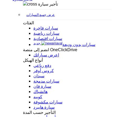
تأجير سيارة
عرض جميع السيارات
الفئات
سيارات فاخرة
سيارات رياضية
سيارات اقتصادية
جديد
سيارات بدون وديعة
انضم إلى منصة OneClickDrive
اعرض سياراتك
أنواع الهيكل
دفع رباعي
كروس أوفر
سيدان
سيارات مدمجة
سيارة فان
هاتشباك
كوبيه
سيارات مكشوفة
سيارة هايبرد
التأجير حسب المدة