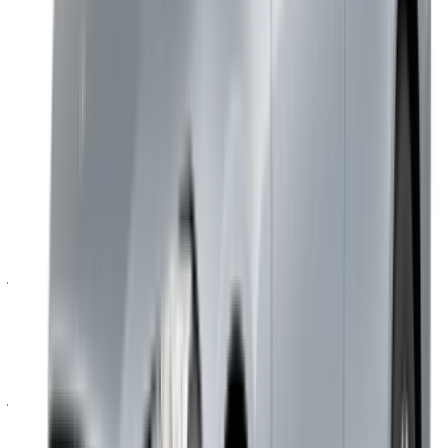
هل يمكنني أخذها خارج طنجة؟
نعم، بشكل عام داخل المغرب. تأكد دائماً من ذلك مع المورد قبل
التوجه إلى مدن أخرى.
هل يشمل السعر الوقود؟
لا. يجب إعادة السيارة بنفس مستوى الوقود الذي كانت عليه عند
استلامها.
هل يمكن لشخص آخر قيادتها؟
نعم، بشرط امتلاك وثائق سارية واستيفاء شرط السن. يمكن إضافة
سائقين إضافيين إلى العقد عند الحجز.
ماذا يحدث فيما يتعلق بغرامات المرور؟
تقع مسؤولية المستأجر على عاتقه. الغرامات ورسوم الطرق
والتكاليف ذات الصلة تقع جميعها على عاتق من يمتلك السيارة خلال
فترة الإيجار.
هل هو مناسب لرحلة عمل أم لعطلة عائلية؟