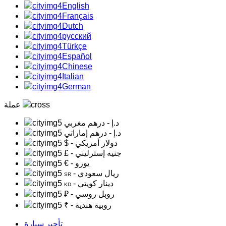
English
Français
Dutch
русский
Türkçe
Español
Chinese
Italian
German
عملة
د.إ
- درهم مغربي
د.إ
- درهم إماراتي
- دولار أمريكي
$
- جنيه إسترليني
£
- يورو
€
- ريال سعودي
SR
- دينار كويتي
KD
- روبل روسي
₽
- روبية هندية
₹
تأجير سيارة