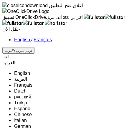
إغلاق
فتح التطبيق
تطبيق OneClickDrive
أكثر من 300 ألف تنزيل
حمّل الآن
/
Français
درهم مغربي /
‏العربية‏
لغة
‏العربية‏
English
‏العربية‏
Français
Dutch
русский
Türkçe
Español
Chinese
Italian
German