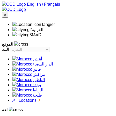
/
Français
×
Tangier
‏العربية‏
MAD
الموقع
البلد
أغادير
الدار البيضاء
فاس
مراكش
الناظور
وجدة
الرباط
طنجة
All Locations
لغة