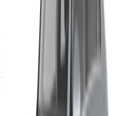
التأمين الأساسي مُتاح في معظم عمليات التأجير. الحد الأدنى للسن
هو ٢٣ عامًا، مع خبرة قيادة لا تقل عن سنة واحدة برخصة قيادة
سارية المفعول. الحد الأدنى لمدة الحجز هو يوم واحد. تُطبق حدود
قصوى للمسافة المقطوعة في جميع فترات التأجير، ويتم احتساب
رسوم إضافية على أي تجاوز وفقًا لسعر شركة التأجير.
هذا هو التفصيل الذي يُقلل الناس من شأنه باستمرار عند حجز سيارة
مرسيدس بنز A200 في طنجة لمدة أسبوع أو أكثر. استفسر عن
سعر الكيلومتر الإضافي قبل حجز أي مسار خارج المدينة. عند هذا
المستوى من الأسعار، تتراكم رسوم الكيلومتر الإضافي بسرعة أكبر
مما يتوقعه معظم الناس عند الحجز.
نصائح قبل الحجز
قارن بين موردين أو ثلاثة على الأقل. نفس المواصفات، أسعار
مختلفة، يحدث هذا بشكل منتظم، ونادراً ما يُفسر هذا التفاوت بأي
شيء ذي معنى.
تؤدي الحجوزات طويلة الأمد عادةً إلى انخفاض السعر اليومي. ولا يُعدّ
الحجز الأسبوعي مقارنةً بالتجديدات اليومية المتعددة مقارنةً دقيقةً
من حيث التكلفة.