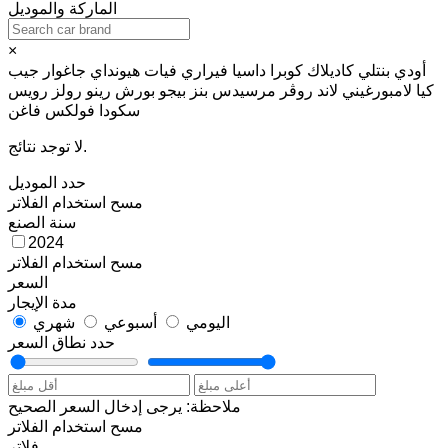
الماركة والموديل
×
أودي
بنتلي
كاديلاك
كوبرا
داسيا
فيراري
فيات
هيونداي
جاغوار
جيب
كيا
لامبورغيني
لاند روڤر
مرسيدس بنز
بيجو
بورش
رينو
رولز رويس
سكودا
فولكس فاغن
لا توجد نتائج.
حدد الموديل
مسح
استخدام الفلاتر
سنة الصنع
2024
مسح
استخدام الفلاتر
السعر
مدة الإيجار
اليومي
أسبوعي
شهري
حدد نطاق السعر
ملاحظة: يرجى إدخال السعر الصحيح
مسح
استخدام الفلاتر
فلاتر