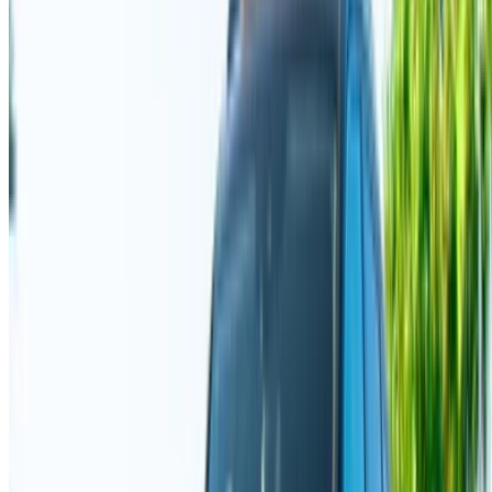
générales et notre politique de confidentialité et vous
dégagez OneClickDrive.ma de toute responsabilité
concernant des informations incorrectes fournies par les
sociétés de location de voitures ou par nous-mêmes.
×
OTP incorrect
Connectez-vous pour accéder à vos favoris,
suivre les offres et réserver plus rapidement.
Continuer
ou
Vous n'avez pas de compte ?
S'inscrire
Vous avez déjà un compte ?
Connexion
×