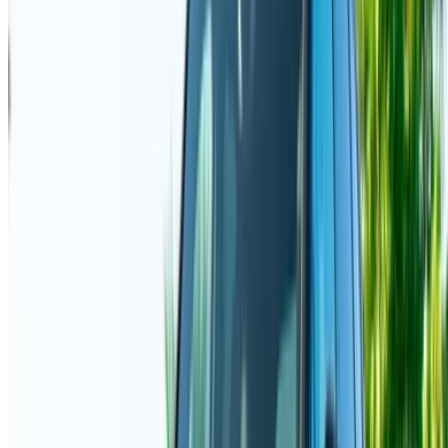
OTP incorrect
Créer un compte. Obtenez de meilleures conditions.
Log In. Take the Wheel.
Continuer
Or
Vous n'avez pas de compte ?
S'inscrire
Vous avez déjà un compte?
Connexion
Votre plateforme unique pour explorer les meilleures offres
de location de voitures et de voitures d'occasion à travers le
Maroc. Des options économiques aux voitures de luxe,
trouvez la bonne voiture pour votre voyage. OneClickDrive
vous aide à trouver des fournisseurs locaux de confiance,