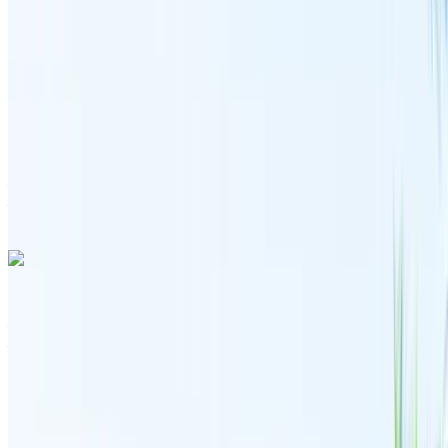
Illimité
MAD 51,000
/ mo.
6000 km
Assurance incluse
Transmission automobile
Livraison gratuite
Aéroport international de Tanger, Tanger
Aéroport international de Tanger, Tanger
Appeler
+212708889994
WhatsApp
Volkswagen Touareg R-Line 2024
Aéroport international de Tanger, Tanger
Aéroport international de Tanger, Tanger
2024
Européen
SUV
Diesel