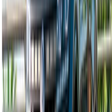
English
‏العربية‏
Français
Dutch
русский
Türkçe
Español
Chinese
Italian
German
X
Fermer
Compris !