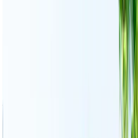
Quotidiennement
Hebdomadaire
Mensuel
Volkswagen
MAD
Touareg R-Line
MAD 2,200
MAD 14,000
51,000
(Gris), 2023
Volkswagen
MAD
Touareg R-Line
MAD 1,500
MAD 9,800
36,000
(Noir), 2024
Volkswagen
MAD
Touareg R-Line
MAD 2,400
MAD 16,100
64,500
(Noir), 2024
Location et conduite autonome a Volkswagen Touareg R-
Line SUV en Tanger, Maroc. Différents modèles dont 2024,
2023 de Touareg R-Line sont disponibles à la location. Vous
trouverez ci-dessous des offres en direct avec des tarifs par
jour, par semaine et par mois directement auprès des
fournisseurs. Ne payez pas de commission ou de frais de
réservation. L'enlèvement de la succursale est gratuit à partir
de Aéroport international de Tanger. Pour la disponibilité et
la livraison sur place ou Tanger L'aéroport d'Anvers est situé
à la date et à l'heure de votre choix, veuillez vous renseigner