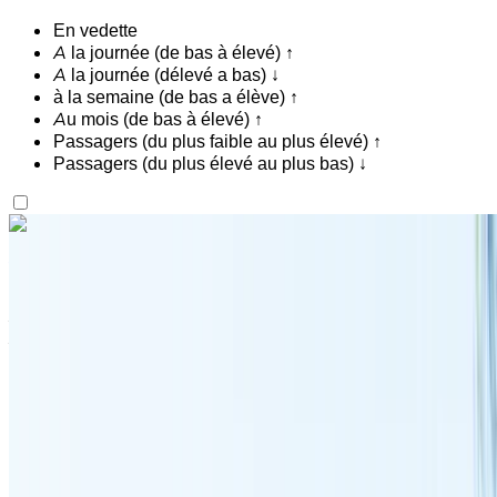
En vedette
A la journée (de bas à élevé) ↑
A la journée (délevé a bas) ↓
à la semaine (de bas a élève) ↑
Au mois (de bas à élevé) ↑
Passagers (du plus faible au plus élevé) ↑
Passagers (du plus élevé au plus bas) ↓
Vous aimez ce que vous voyez ?
En savoir plus
Volkswagen Touareg R-Line 2023
Aéroport international de Tanger, Tanger
Aéroport international de Tanger, Tanger
2023
Européen
SUV
Diesel
MAD 2200
/ jour