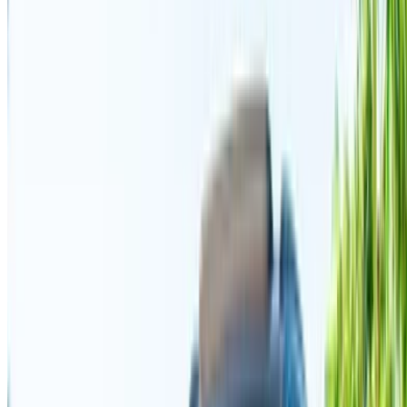
auprès du fournisseur. Contactez-le par téléphone, par
WhatsApp ou demandez à être rappelé.
Bienvenue à OneClickDrive.ma - Maroc le plus grand
marché de l'automobile du monde.Nos partenaires loueurs
de voitures mettent à jour leur stock pour OneClickDrive en
temps réel afin que vous puissiez toujours bénéficier des prix
les plus récents. Parcourez, filtrez, présélectionnez et
contactez directement le loueur de voitures. Mentionnez que
vous avez vu leur annonce sur OneClickDrive.com pour
obtenir le meilleur tarif. Soyez assuré que les meilleures
offres de location de voiture sont à portée de clic !
NOTE:
Les listes ci-dessus, y compris les prix, sont mises
à jour par les autorités compétentes. société de location
de voitures. Si la voiture n'est pas disponible au prix
mentionné (hors TVA), veuillez
nous informer
et nous vous
proposerons la meilleure alternative. Heureuxlocation!
Clause de non-responsabilité:
En utilisant ce site web, vous acceptez nos conditions