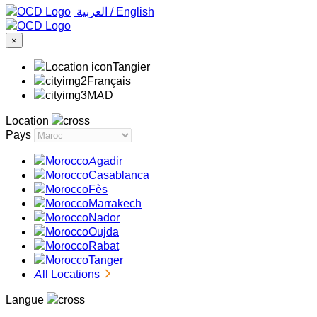
‏العربية ‏
/
English
×
Tangier
Français
MAD
Location
Pays
Agadir
Casablanca
Fès
Marrakech
Nador
Oujda
Rabat
Tanger
All Locations
Langue