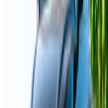
Location voiture Tanger
Aéroport de Casablanca
Aéroport de Marrakech
/ Entreprise
Plan du site XML
Blog sur la location de voitures
/ Soutien
+212708880005
info@oneclickdrive.com
/ Entreprises
sales@oneclickdrive.com
Vous avez des voitures à louer ou à vendre ?
Atteindre des milliers de personnes chaque jour.