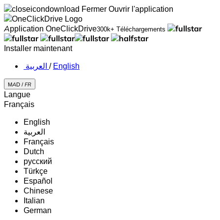
Fermer
Ouvrir l'application
Application OneClickDrive
300k+ Téléchargements
Installer maintenant
‏العربية ‏
/
English
MAD /
FR
Langue
Français
English
‏العربية‏
Français
Dutch
русский
Türkçe
Español
Chinese
Italian
German