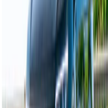
Référencez vos voitures
Des moyens flexibles pour payer directement votre
partenaire
Tangier Ibn Battouta Airport, Tangier, Morocco
©OneClickDrive 2026.
Tous droits réservés
Suivez-nous sur: