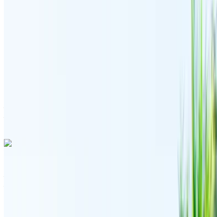
MAD 1500
/ jour
Illimité
MAD 36,000
/ mo.
6000 km
Assurance incluse
Transmission automobile
Livraison gratuite
Aéroport international de Tanger, Tanger
Aéroport international de Tanger, Tanger
Appeler
+212708889994
WhatsApp
Volkswagen Touareg R-Line 2024
Aéroport international de Tanger, Tanger
Aéroport international de Tanger, Tanger
2024
Européen