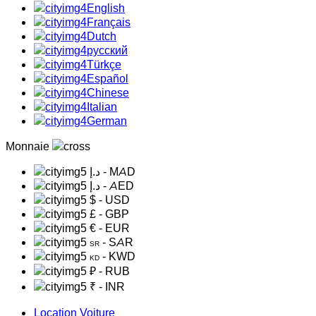
English
Français
Dutch
русский
Türkçe
Español
Chinese
Italian
German
Monnaie
د.إ
- MAD
د.إ
- AED
$
- USD
£
- GBP
€
- EUR
- SAR
SR
- KWD
KD
₽
- RUB
₹
- INR
Location Voiture