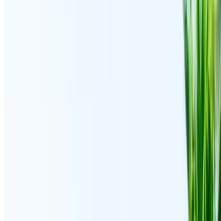
SUV
Diesel
MAD 2400
/ jour
Illimité
MAD 64,500
/ mo.
6000 km
Assurance incluse
Transmission automobile
Livraison gratuite
Aéroport international de Tanger, Tanger
Aéroport international de Tanger, Tanger
Appeler
+212708889994
WhatsApp
Montrer 1 - 3 de 3 voitures
1
Vous cherchez d'autres options ?
Parcourir toutes les voitures