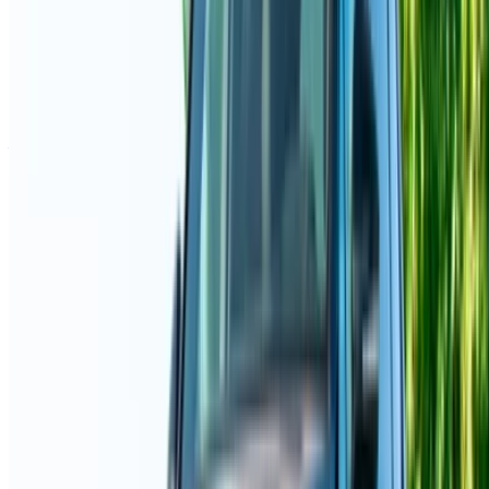
afin que vous puissiez profiter d'une expérience fluide et
sans stress.
Vous avez des voitures à louer ou à vendre ?
Atteindre des milliers de personnes chaque jour.
Référencez vos voitures
Des moyens flexibles pour payer directement votre
partenaire
/ Ressources
Location voiture Agadir
Location voiture Casablanca
Location voiture Fès
Location voiture Marrakech
Location voiture Nador
Location voiture Oujda
Location voiture Rabat