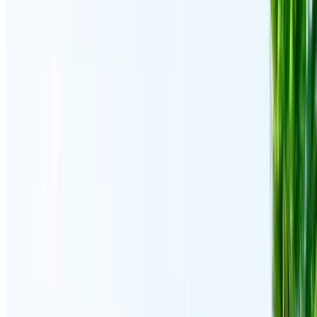
Sauvegarder des voitures. Suivez les prix. Réservez plus
rapidement.
Créer un compte
Comment obtenir le meilleur prix
Compare offers from multiple rent a car companies in
the Maroc, en fonction de votre localisation, de votre
budget et de vos besoins.
Affinez vos préférences: spécifications du véhicule,
kilométrage maximal, assurance incluse,
caractéristiques du véhicule et ainsi de suite.
Faites une liste courte des meilleures offres du loueur
de voitures et contactez les directement par téléphone,
WhatsApp ou demandez qu'on vous rappelle.
Veillez à demander des photos et des spécifications
réelles de la voiture avant de conclure l'accord.
Réservez directement, sans majoration!
Volkswagen Touareg R-Line Voiture Voiture prix
de location en Tanger