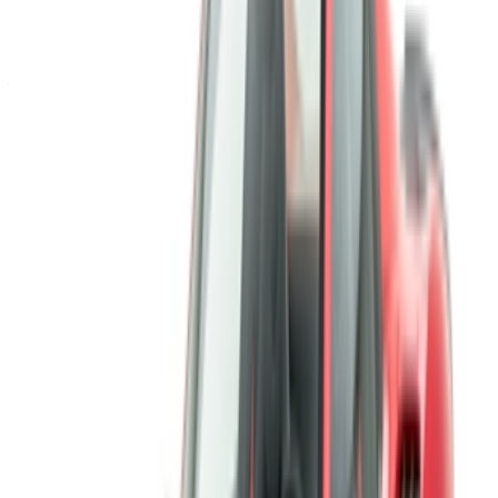
Vous avez des voitures à louer ou à vendre ?
Atteindre des milliers de personnes chaque jour.
Référencez vos voitures
Des moyens flexibles pour payer directement votre
partenaire
/ Ressources
Location voiture Agadir
Location voiture Casablanca
Location voiture Fès
Location voiture Marrakech
Location voiture Nador
Location voiture Oujda
Location voiture Rabat
Location voiture Tanger
Aéroport de Casablanca
Aéroport de Marrakech