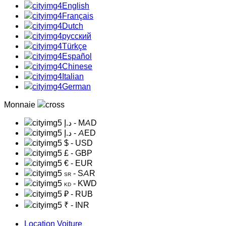
English
Français
Dutch
русский
Türkçe
Español
Chinese
Italian
German
Monnaie
د.إ
- MAD
د.إ
- AED
$
- USD
£
- GBP
€
- EUR
- SAR
SR
- KWD
KD
₽
- RUB
₹
- INR
Location Voiture