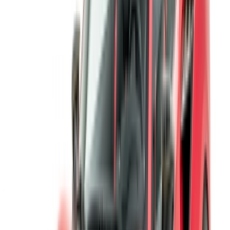
/ Entreprise
Plan du site XML
Blog sur la location de voitures
/ Soutien
+212708880005
info@oneclickdrive.com
/ Entreprises
sales@oneclickdrive.com
Vous avez des voitures à louer ou à vendre ?
Atteindre des milliers de personnes chaque jour.
Référencez vos voitures
Des moyens flexibles pour payer directement votre