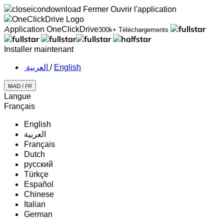
Fermer
Ouvrir l'application
Application OneClickDrive
300k+ Téléchargements
Installer maintenant
‏العربية ‏
/
English
MAD /
FR
Langue
Français
English
‏العربية‏
Français
Dutch
русский
Türkçe
Español
Chinese
Italian
German