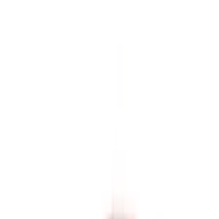
sociétés de location de voitures ou par nous-mêmes.
×
OTP incorrect
Connectez-vous pour accéder à vos favoris,
suivre les offres et réserver plus rapidement.
Continuer
ou
Vous n'avez pas de compte ?
S'inscrire
Vous avez déjà un compte ?
Connexion
×
OTP incorrect
Créer un compte. Obtenez de meilleures conditions.