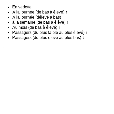
En vedette
A la journée (de bas à élevé) ↑
A la journée (délevé a bas) ↓
à la semaine (de bas a élève) ↑
Au mois (de bas à élevé) ↑
Passagers (du plus faible au plus élevé) ↑
Passagers (du plus élevé au plus bas) ↓
Ferrari F8 Spider 2023
Aéroport international de Tanger, Tanger
Aéroport international de Tanger, Tanger
2023
Européen
luxe
Essence
MAD 28,000
/ jour
Illimité