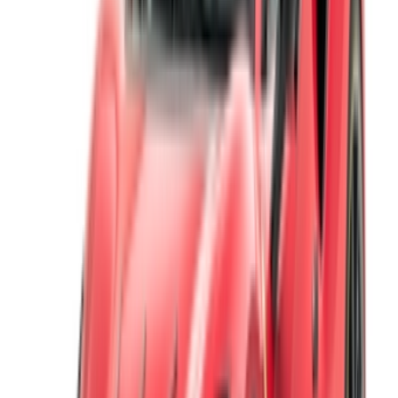
partenaire
Tangier Ibn Battouta Airport, Tangier, Morocco
©OneClickDrive 2026.
Tous droits réservés
Suivez-nous sur:
English
‏العربية‏
Français
Dutch
русский
Türkçe
Español
Chinese
Italian
German