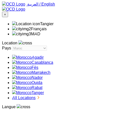
‏العربية ‏
/
English
×
Tangier
Français
MAD
Location
Pays
Agadir
Casablanca
Fès
Marrakech
Nador
Oujda
Rabat
Tanger
All Locations
Langue