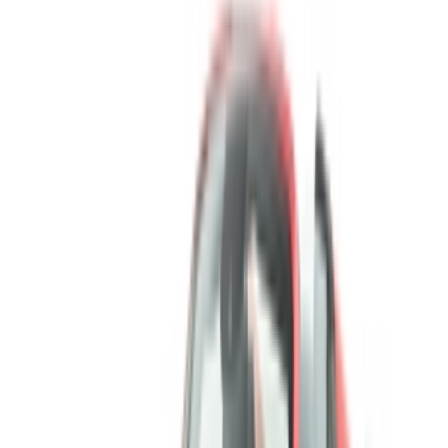
Log In. Take the Wheel.
Continuer
Or
Vous n'avez pas de compte ?
S'inscrire
Vous avez déjà un compte?
Connexion
Votre plateforme unique pour explorer les meilleures offres
de location de voitures et de voitures d'occasion à travers le
Maroc. Des options économiques aux voitures de luxe,
trouvez la bonne voiture pour votre voyage. OneClickDrive
vous aide à trouver des fournisseurs locaux de confiance,
afin que vous puissiez profiter d'une expérience fluide et
sans stress.