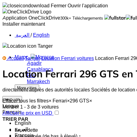
Fermer
Ouvrir l'application
Application OneClickDrive
300k+ Téléchargements
Installer maintenant
‏العربية ‏
/
English
Tanger
Maroc
Accueil
Tanger
Location Ferrari voitures
Location Ferrari 2
Agadir
Casablanca
Location Ferrari 296 GTS en
Fès
Marrakech
More cities
directement auprès des autorités locales Sociétés de location 
Effacer tous les filtres
×
Ferrari
×
296 GTS
×
MAD /
FR
Langue
Montrer 1 - 3 de 3 voitures
Français
Afficher le prix en USD
TRIER PAR
English
‏العربية‏
En vedette
Français
A la journée (de bas à élevé) ↑