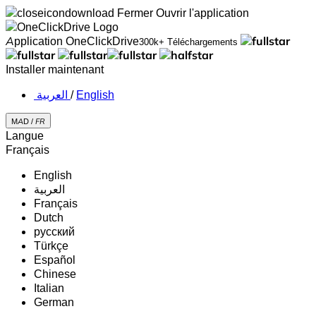
Fermer
Ouvrir l'application
Application OneClickDrive
300k+ Téléchargements
Installer maintenant
‏العربية ‏
/
English
MAD /
FR
Langue
Français
English
‏العربية‏
Français
Dutch
русский
Türkçe
Español
Chinese
Italian
German