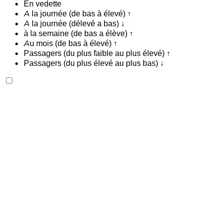
En vedette
A la journée (de bas à élevé) ↑
A la journée (délevé a bas) ↓
à la semaine (de bas a élève) ↑
Au mois (de bas à élevé) ↑
Passagers (du plus faible au plus élevé) ↑
Passagers (du plus élevé au plus bas) ↓
Bentley Flying Spur 2023
Aéroport international de Tanger, Tanger
Aéroport international de Tanger, Tanger
2023
Européen
luxe
Essence
MAD 42,000
/ jour
Illimité
MAD 900,000
/ mo.