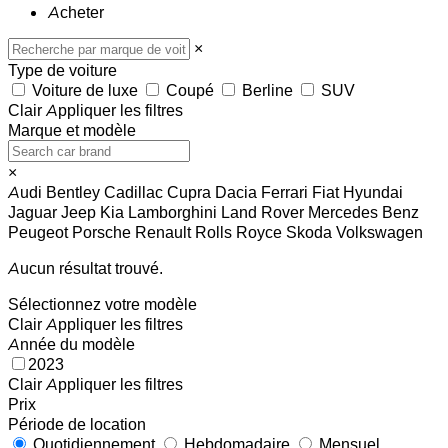
Acheter
×
Type de voiture
Voiture de luxe
Coupé
Berline
SUV
Clair
Appliquer les filtres
Marque et modèle
×
Audi
Bentley
Cadillac
Cupra
Dacia
Ferrari
Fiat
Hyundai
Jaguar
Jeep
Kia
Lamborghini
Land Rover
Mercedes Benz
Peugeot
Porsche
Renault
Rolls Royce
Skoda
Volkswagen
Aucun résultat trouvé.
Sélectionnez votre modèle
Clair
Appliquer les filtres
Année du modèle
2023
Clair
Appliquer les filtres
Prix
Période de location
Quotidiennement
Hebdomadaire
Mensuel