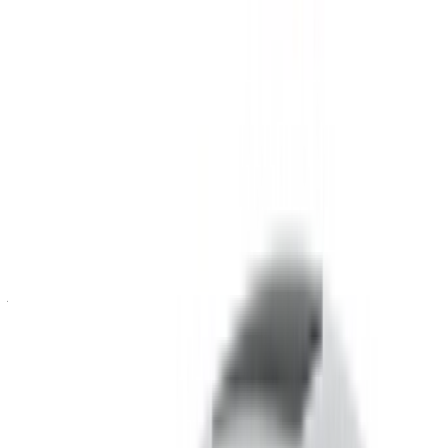
Bentley Eperon
MAD
volant (Noir),
MAD 42,000
MAD 252,000
900,000
2023
Bentley Eperon
MAD
volant (Noir),
MAD 28,000
MAD 168,000
600,000
2023
Bentley Eperon
MAD
volant (Noir),
MAD 35,000
MAD 210,000
750,000
2023
Location et conduite autonome a Bentley Eperon volant
Voiture de luxe en Tanger, Maroc. Différents modèles dont
2023 de Eperon volant sont disponibles à la location. Vous
trouverez ci-dessous des offres en direct avec des tarifs par
jour, par semaine et par mois directement auprès des
fournisseurs. Ne payez pas de commission ou de frais de
réservation. L'enlèvement de la succursale est gratuit à partir
de Aéroport international de Tanger. Pour la disponibilité et
la livraison sur place ou Tanger L'aéroport d'Anvers est situé
à la date et à l'heure de votre choix, veuillez vous renseigner
auprès du fournisseur. Contactez-le par téléphone, par
WhatsApp ou demandez à être rappelé.