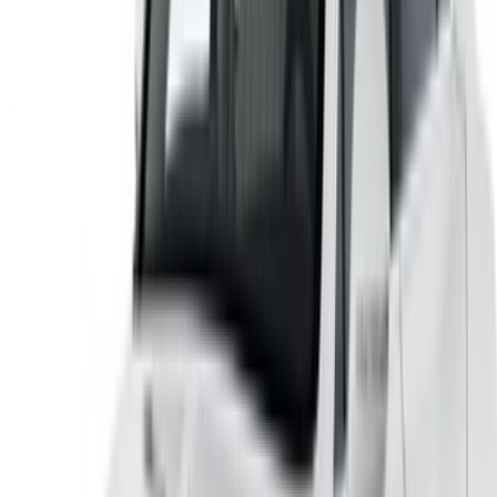
Vous avez des voitures à louer ou à vendre ?
Atteindre des milliers de personnes chaque jour.
Référencez vos voitures
Des moyens flexibles pour payer directement votre
partenaire
/ Ressources
Location voiture Agadir
Location voiture Casablanca
Location voiture Fès
Location voiture Marrakech
Location voiture Nador
Location voiture Oujda
Location voiture Rabat
Location voiture Tanger
Aéroport de Casablanca