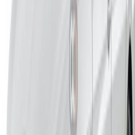
Des moyens flexibles pour payer directement votre
partenaire
Tangier Ibn Battouta Airport, Tangier, Morocco
©OneClickDrive 2026.
Tous droits réservés
Suivez-nous sur:
English
‏العربية‏
Français
Dutch
русский
Türkçe
Español
Chinese