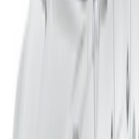
Aéroport de Marrakech
/ Entreprise
Plan du site XML
Blog sur la location de voitures
/ Soutien
+212708880005
info@oneclickdrive.com
/ Entreprises
sales@oneclickdrive.com
Vous avez des voitures à louer ou à vendre ?
Atteindre des milliers de personnes chaque jour.
Référencez vos voitures