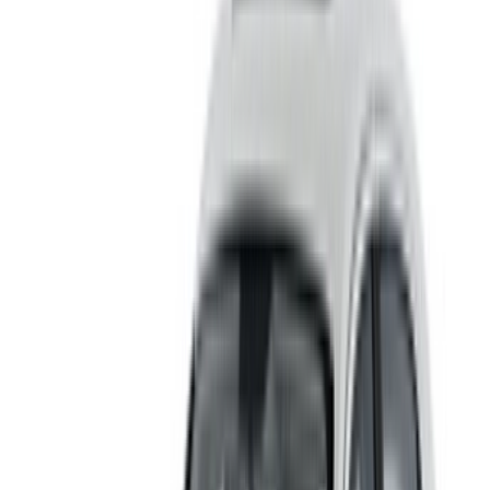
Bienvenue à OneClickDrive.ma - Maroc le plus grand
marché de l'automobile du monde.Nos partenaires loueurs
de voitures mettent à jour leur stock pour OneClickDrive en
temps réel afin que vous puissiez toujours bénéficier des prix
les plus récents. Parcourez, filtrez, présélectionnez et
contactez directement le loueur de voitures. Mentionnez que
vous avez vu leur annonce sur OneClickDrive.com pour
obtenir le meilleur tarif. Soyez assuré que les meilleures
offres de location de voiture sont à portée de clic !
NOTE:
Les listes ci-dessus, y compris les prix, sont mises
à jour par les autorités compétentes. société de location
de voitures. Si la voiture n'est pas disponible au prix
mentionné (hors TVA), veuillez
nous informer
et nous vous
proposerons la meilleure alternative. Heureuxlocation!
Clause de non-responsabilité:
En utilisant ce site web, vous acceptez nos conditions
générales et notre politique de confidentialité et vous
dégagez OneClickDrive.ma de toute responsabilité