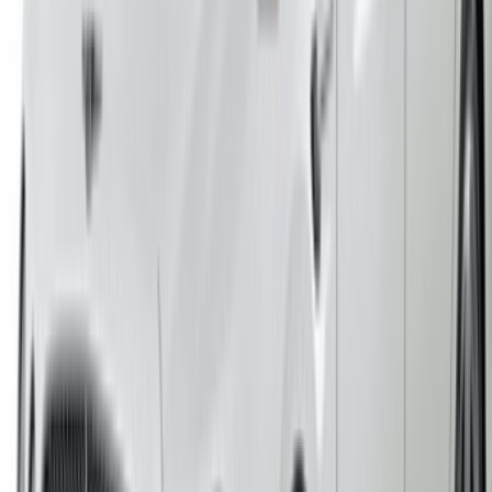
Italian
German
X
Fermer
Compris !