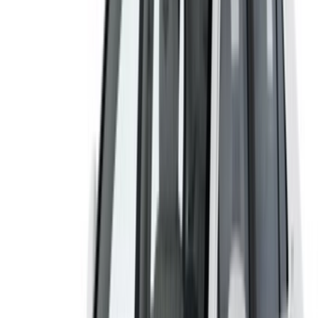
Créer un compte. Obtenez de meilleures conditions.
Log In. Take the Wheel.
Continuer
Or
Vous n'avez pas de compte ?
S'inscrire
Vous avez déjà un compte?
Connexion
Votre plateforme unique pour explorer les meilleures offres
de location de voitures et de voitures d'occasion à travers le
Maroc. Des options économiques aux voitures de luxe,
trouvez la bonne voiture pour votre voyage. OneClickDrive
vous aide à trouver des fournisseurs locaux de confiance,
afin que vous puissiez profiter d'une expérience fluide et
sans stress.