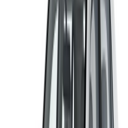
concernant des informations incorrectes fournies par les
sociétés de location de voitures ou par nous-mêmes.
×
OTP incorrect
Connectez-vous pour accéder à vos favoris,
suivre les offres et réserver plus rapidement.
Continuer
ou
Vous n'avez pas de compte ?
S'inscrire
Vous avez déjà un compte ?
Connexion
×
OTP incorrect