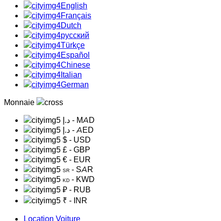
English
Français
Dutch
русский
Türkçe
Español
Chinese
Italian
German
Monnaie
د.إ
- MAD
د.إ
- AED
$
- USD
£
- GBP
€
- EUR
- SAR
SR
- KWD
KD
₽
- RUB
₹
- INR
Location Voiture