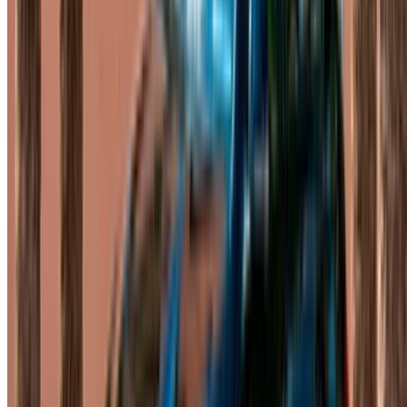
Mercedes Benz S400 2024
Aéroport de Rabat Sale, Rabat
Aéroport de
Rabat Sale, Rabat
2024
Européen
luxe
Diesel
MAD 11,500
/ jour
Illimité
MAD 276,000
/ mo.
6000 km
Assurance incluse
Transmission automobile
Livraison gratuite
Aéroport de
Rabat Sale, Rabat
Aéroport de Rabat Sale,
Rabat
Appeler
+212708889994
WhatsApp