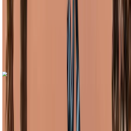
Aéroport de
Rabat Sale, Rabat
Aéroport de Rabat Sale,
Rabat
Appeler
+212708889994
WhatsApp
Une seule application. Options de voitures illimitées.
Louer ou acheter des voitures. Comparez et réservez
instantanément.
Mercedes Benz S400 2024
Aéroport de Rabat Sale, Rabat
Aéroport de
Rabat Sale, Rabat
2024
Européen
luxe
Diesel