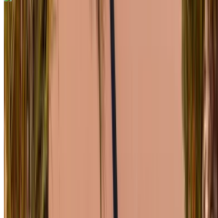
Mercedes Benz S350 D 2024
Aéroport de Rabat Sale, Rabat
Aéroport de
Rabat Sale, Rabat
2024
Européen
Berline
Diesel
MAD 7000
/ jour
Illimité
MAD 150,000
/ mo.
6000 km
Assurance incluse
Transmission automobile
Livraison gratuite
Aéroport de
Rabat Sale, Rabat
Aéroport de Rabat Sale,
Rabat
Appeler
+212708889994
WhatsApp