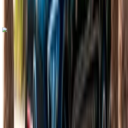
Aéroport de
Rabat Sale, Rabat
Aéroport de Rabat Sale,
Rabat
Appeler
+212708889994
WhatsApp
Mercedes Benz G63 AMG 2023
Aéroport de Rabat Sale, Rabat
Aéroport de
Rabat Sale, Rabat
2023
Européen
luxe
Essence
MAD 15,000
/ jour
Illimité
MAD 300,000
/ mo.
6000 km
Assurance incluse
Transmission automobile