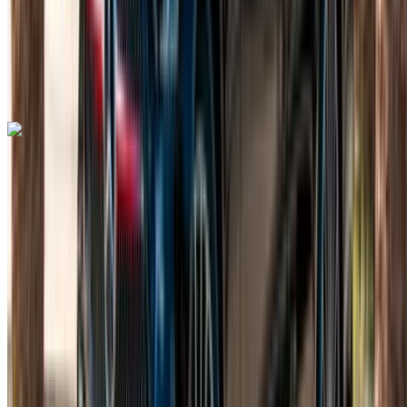
Livraison gratuite
Aéroport
de Rabat Sale, Rabat
Aéroport de Rabat Sale,
Rabat
Appeler
+212708889994
WhatsApp
Mercedes Benz A200 2024
Aéroport de Rabat Sale, Rabat
Aéroport de
Rabat Sale, Rabat
2024
Européen
Berline
Diesel
MAD 800
/ jour
Illimité
MAD 18,000
/ mo.
6000 km