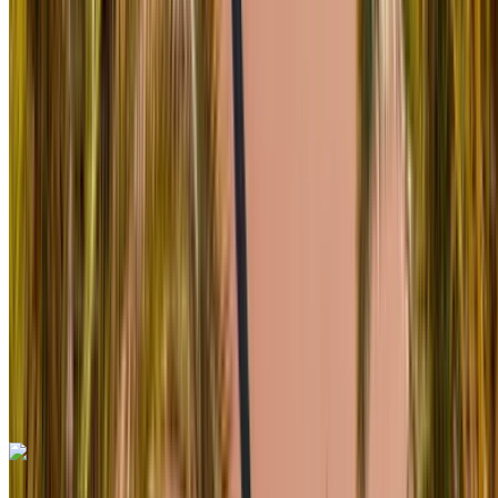
Rabat Sale, Rabat
2023
Européen
luxe
Essence
MAD 15,000
/ jour
Illimité
MAD 300,000
/ mo.
6000 km
Assurance incluse
Transmission automobile
Livraison gratuite
Aéroport
de Rabat Sale, Rabat
Aéroport de Rabat Sale,
Rabat
Appeler
+212708889994
WhatsApp
Mercedes Benz Vito 2024