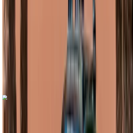
luxe
Essence
MAD 15,000
/ jour
Illimité
MAD 300,000
/ mo.
6000 km
Assurance incluse
Transmission automobile
Livraison gratuite
Aéroport
de Rabat Sale, Rabat
Aéroport de Rabat Sale,
Rabat
Appeler
+212708889994
WhatsApp
Mercedes Benz A Class 2023
Aéroport de Rabat Sale, Rabat
Aéroport de
Rabat Sale, Rabat
2023