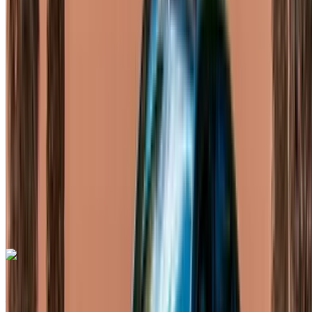
Européen
luxe
Diesel
MAD 1400
/ jour
Illimité
MAD 30,000
/ mo.
6000 km
Assurance incluse
Transmission automobile
Livraison gratuite
Aéroport de
Rabat Sale, Rabat
Aéroport de Rabat Sale,
Rabat
Appeler
+212708889994
WhatsApp
Mercedes Benz V Class 2023
Aéroport de Rabat Sale, Rabat
Aéroport de