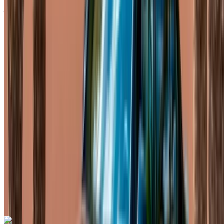
Aéroport de Rabat Sale, Rabat
Aéroport de
Rabat Sale, Rabat
2024
Européen
Fourgon
Diesel
MAD 3250
/ jour
Illimité
MAD 78,000
/ mo.
6000 km
Assurance incluse
Transmission automobile
Livraison gratuite
Aéroport de
Rabat Sale, Rabat
Aéroport de Rabat Sale,
Rabat
Appeler
+212708889994
WhatsApp