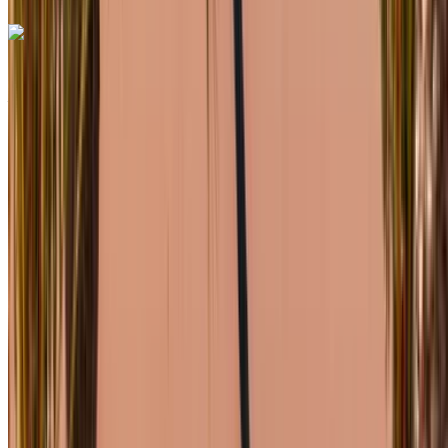
Mercedes Benz S350 D 2023
Aéroport de Rabat Sale, Rabat
Aéroport de
Rabat Sale, Rabat
2023
Européen
Berline
Diesel
MAD 11,500
/ jour
Illimité
MAD 276,000
/ mo.
6000 km
Assurance incluse
Transmission automobile
Livraison gratuite
Aéroport de
Rabat Sale, Rabat
Aéroport de Rabat Sale,