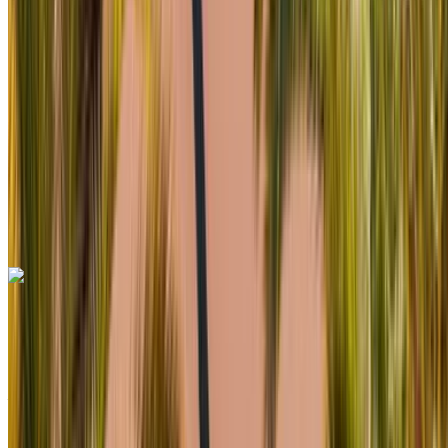
MAD 1500
/ jour
Illimité
MAD 36,000
/ mo.
6000 km
Assurance incluse
Transmission automobile
Livraison gratuite
Aéroport de
Rabat Sale, Rabat
Aéroport de Rabat Sale,
Rabat
Appeler
+212708889994
WhatsApp
Mercedes Benz C200 d 2023
Berline noire, 5 places, confort haut de gamme, faible
consommation, finition élégante
Aéroport de Rabat Sale, Rabat
Aéroport de
Rabat Sale, Rabat