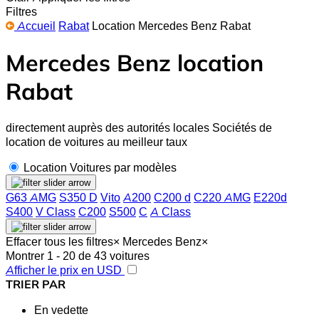
Filtres
Accueil
Rabat
Location Mercedes Benz Rabat
Mercedes Benz location
Rabat
directement auprès des autorités locales Sociétés de
location de voitures au meilleur taux
Location Voitures par modèles
G63 AMG
S350 D
Vito
A200
C200 d
C220 AMG
E220d
S400
V Class
C200
S500
C
A Class
Effacer tous les filtres
×
Mercedes Benz
×
Montrer 1 - 20 de 43 voitures
Afficher le prix en USD
TRIER PAR
En vedette