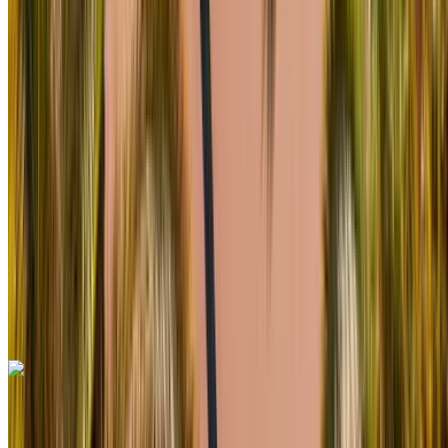
2023
Européen
Berline
Diesel
MAD 1600
/ jour
250 km
MAD 36,000
/ mo.
6000 km
Assurance incluse
Transmission automobile
Livraison gratuite
Aéroport de
Rabat Sale, Rabat
Aéroport de Rabat Sale,
Rabat
Appeler
+212708889994
WhatsApp
Mercedes Benz G63 AMG 2023
Aéroport de Rabat Sale, Rabat
Aéroport de