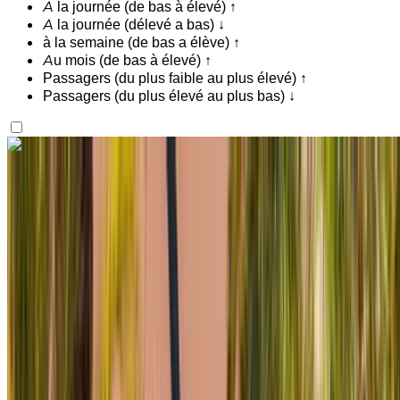
A la journée (de bas à élevé) ↑
A la journée (délevé a bas) ↓
à la semaine (de bas a élève) ↑
Au mois (de bas à élevé) ↑
Passagers (du plus faible au plus élevé) ↑
Passagers (du plus élevé au plus bas) ↓
Vous aimez ce que vous voyez ?
En savoir plus
Mercedes Benz C200 2024
Voiture de luxe noire, 5 passagers, intérieur raffiné, système
audio haut de gamme, sécurité de pointe
Aéroport de Rabat Sale, Rabat
Aéroport de
Rabat Sale, Rabat
2024
Européen
luxe
Diesel