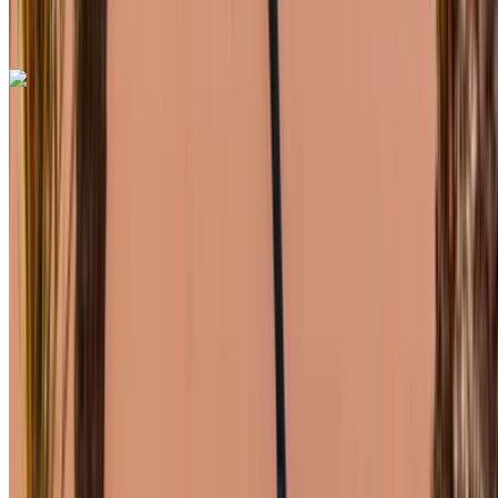
Rabat
Appeler
+212708889994
WhatsApp
Mercedes Benz C 2023
Aéroport de Rabat Sale, Rabat
Aéroport de
Rabat Sale, Rabat
2023
Européen
luxe
Diesel
MAD 1600
/ jour
Illimité
MAD 36,000
/ mo.
6000 km
Assurance incluse
Transmission automobile
Livraison gratuite