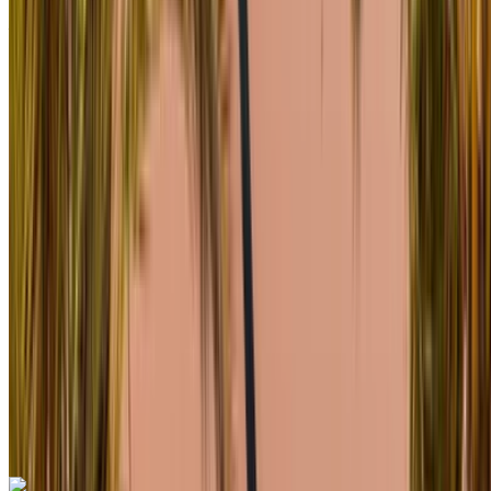
Aéroport de Rabat Sale, Rabat
Aéroport de
Rabat Sale, Rabat
2024
Européen
Fourgon
Diesel
MAD 2500
/ jour
Illimité
MAD 63,000
/ mo.
6000 km
Assurance incluse
Transmission automobile
Livraison gratuite
Aéroport de
Rabat Sale, Rabat
Aéroport de Rabat Sale,
Rabat
Appeler
+212708889994
WhatsApp