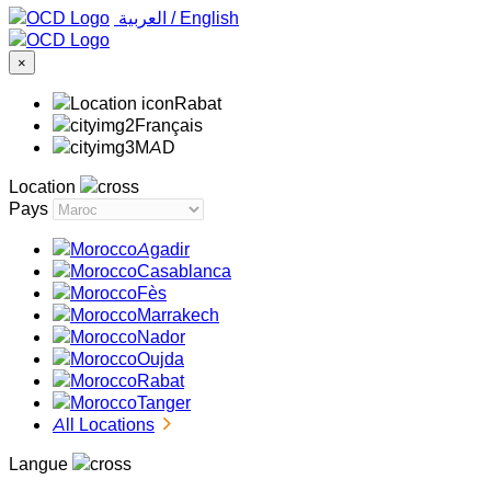
‏العربية ‏
/
English
×
Rabat
Français
MAD
Location
Pays
Agadir
Casablanca
Fès
Marrakech
Nador
Oujda
Rabat
Tanger
All Locations
Langue