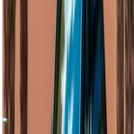
Rabat Sale, Rabat
2023
Européen
Fourgon
Diesel
MAD 3250
/ jour
Illimité
MAD 78,000
/ mo.
6000 km
Assurance incluse
Transmission automobile
Livraison gratuite
Aéroport de
Rabat Sale, Rabat
Aéroport de Rabat Sale,
Rabat
Appeler
+212708889994
WhatsApp
Mercedes Benz V Class 2024