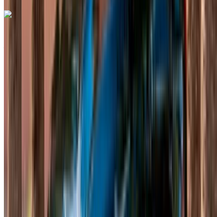
Mercedes Benz C200 d 2023
Aéroport de Rabat Sale, Rabat
Aéroport de
Rabat Sale, Rabat
2023
Européen
Berline
Diesel
MAD 1800
/ jour
Illimité
MAD 36,000
/ mo.
6000 km
Assurance incluse
Transmission automobile
Livraison gratuite
Aéroport de
Rabat Sale, Rabat
Aéroport de Rabat Sale,