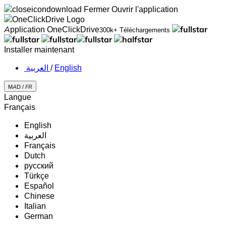
Fermer
Ouvrir l'application
Application OneClickDrive
300k+ Téléchargements
Installer maintenant
‏العربية ‏
/
English
MAD /
FR
Langue
Français
English
‏العربية‏
Français
Dutch
русский
Türkçe
Español
Chinese
Italian
German