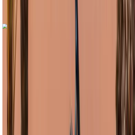
Aéroport de Rabat
Sale, Rabat
Aéroport de Rabat Sale, Rabat
Appeler
+212708889994
WhatsApp
Mercedes Benz Vito 2024
Aéroport de Rabat Sale, Rabat
Aéroport de
Rabat Sale, Rabat
2024
Européen
Fourgon
Diesel
MAD 2600
/ jour
Illimité
MAD 60,000
/ mo.
6000 km
Assurance incluse
Transmission automobile
Livraison gratuite