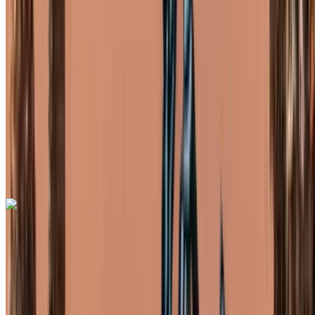
MAD 7000
/ jour
Illimité
MAD 180,000
/ mo.
6000 km
Assurance incluse
Transmission automobile
Livraison gratuite
Aéroport de
Rabat Sale, Rabat
Aéroport de Rabat Sale,
Rabat
Appeler
+212708889994
WhatsApp
Mercedes Benz G63 AMG 2023
Aéroport de Rabat Sale, Rabat
Aéroport de
Rabat Sale, Rabat
2023
Européen