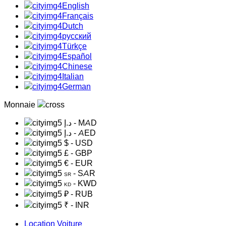
English
Français
Dutch
русский
Türkçe
Español
Chinese
Italian
German
Monnaie
د.إ
- MAD
د.إ
- AED
$
- USD
£
- GBP
€
- EUR
- SAR
SR
- KWD
KD
₽
- RUB
₹
- INR
Location Voiture