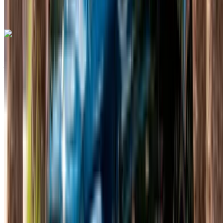
Rabat
Appeler
+212708889994
WhatsApp
Mercedes Benz A200 2024
Aéroport de Rabat Sale, Rabat
Aéroport de
Rabat Sale, Rabat
2024
Européen
Berline
Diesel
MAD 1400
/ jour
Illimité
MAD 33,000
/ mo.
6000 km
Assurance incluse
Transmission automobile
Livraison gratuite