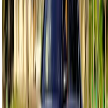
Des moyens flexibles pour payer directement votre
partenaire
Casa-Oasis, Route de Nouasseur, Casablanca 20000,
Maroc
©OneClickDrive 2026.
Tous droits réservés
Suivez-nous sur: