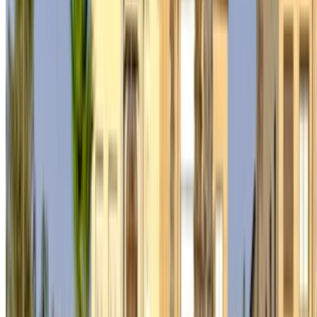
Bienvenue à OneClickDrive.ma - Maroc le plus grand
marché de l'automobile du monde.Nos partenaires loueurs
de voitures mettent à jour leur stock pour OneClickDrive en
temps réel afin que vous puissiez toujours bénéficier des prix
les plus récents. Parcourez, filtrez, présélectionnez et
contactez directement le loueur de voitures. Mentionnez que
vous avez vu leur annonce sur OneClickDrive.com pour
obtenir le meilleur tarif. Soyez assuré que les meilleures
offres de location de voiture sont à portée de clic !
NOTE:
Les listes ci-dessus, y compris les prix, sont mises
à jour par les autorités compétentes. société de location
de voitures. Si la voiture n'est pas disponible au prix
mentionné (hors TVA), veuillez
nous informer
et nous vous
proposerons la meilleure alternative. Heureuxlocation!
Clause de non-responsabilité:
En utilisant ce site web, vous acceptez nos conditions
générales et notre politique de confidentialité et vous