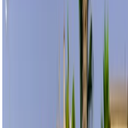
MAD 300,000
/ mo.
6000 km
Assurance incluse
Transmission automobile
Livraison gratuite
Aéroport de
Rabat Sale, Rabat
Aéroport de Rabat Sale,
Rabat
Appeler
+212708889994
WhatsApp
Montrer 1 - 4 de 4 voitures
1
Vous cherchez d'autres options ?
Parcourir toutes les voitures
Sauvegarder des voitures. Suivez les prix. Réservez plus
rapidement.