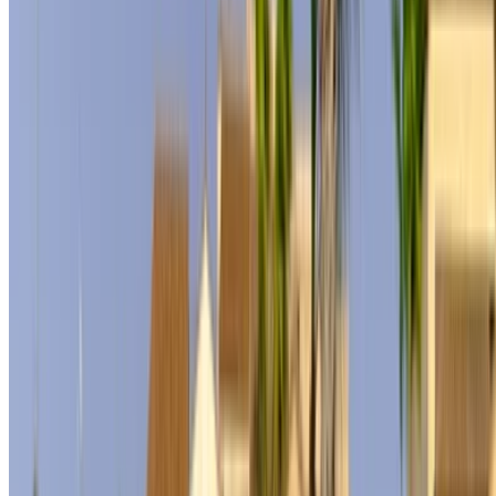
Créer un compte
Comment obtenir le meilleur prix
Compare offers from multiple rent a car companies in
the Maroc, en fonction de votre localisation, de votre
budget et de vos besoins.
Affinez vos préférences: spécifications du véhicule,
kilométrage maximal, assurance incluse,
caractéristiques du véhicule et ainsi de suite.
Faites une liste courte des meilleures offres du loueur
de voitures et contactez les directement par téléphone,
WhatsApp ou demandez qu'on vous rappelle.
Veillez à demander des photos et des spécifications
réelles de la voiture avant de conclure l'accord.
Réservez directement, sans majoration!
Mercedes Benz S500 Voiture Voiture prix de
location en Rabat
Quotidiennement
Hebdomadaire
Mensuel
Mercedes Benz
MAD
S400 (Noir),
MAD 7,000
MAD 45,500