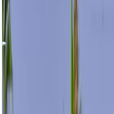
Transmission automobile
Livraison gratuite
Aéroport de
Rabat Sale, Rabat
Aéroport de Rabat Sale,
Rabat
Appeler
+212708889994
WhatsApp
Mercedes Benz S500 2024
Aéroport de Rabat Sale, Rabat
Aéroport de
Rabat Sale, Rabat
2024
Européen
Berline
Hybride
MAD 12,000
/ jour
Illimité
MAD 288,000
/ mo.
6000 km