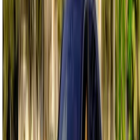
Aéroport de Marrakech
/ Entreprise
Plan du site XML
Blog sur la location de voitures
/ Soutien
+212708880005
info@oneclickdrive.com
/ Entreprises
sales@oneclickdrive.com
Vous avez des voitures à louer ou à vendre ?
Atteindre des milliers de personnes chaque jour.
Référencez vos voitures