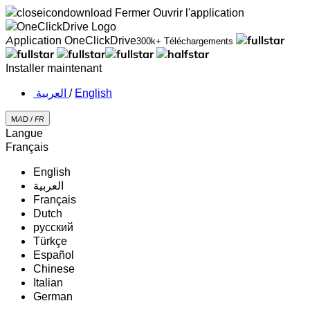
Fermer
Ouvrir l'application
Application OneClickDrive
300k+ Téléchargements
Installer maintenant
‏العربية ‏
/
English
MAD /
FR
Langue
Français
English
‏العربية‏
Français
Dutch
русский
Türkçe
Español
Chinese
Italian
German