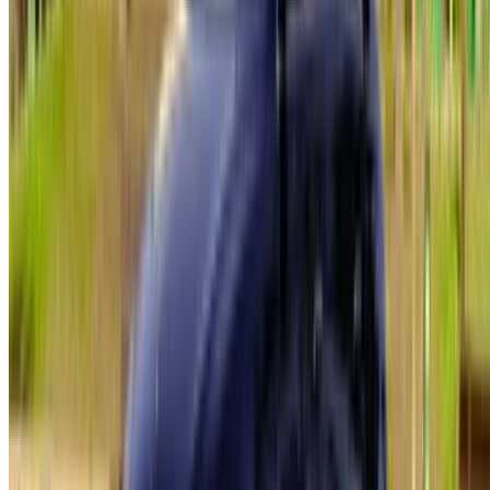
English
‏العربية‏
Français
Dutch
русский
Türkçe
Español
Chinese
Italian
German
X
Fermer
Compris !