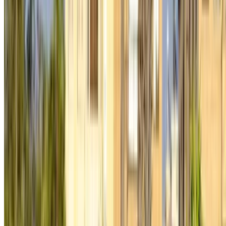
dégagez OneClickDrive.ma de toute responsabilité
concernant des informations incorrectes fournies par les
sociétés de location de voitures ou par nous-mêmes.
×
OTP incorrect
Connectez-vous pour accéder à vos favoris,
suivre les offres et réserver plus rapidement.
Continuer
ou
Vous n'avez pas de compte ?
S'inscrire
Vous avez déjà un compte ?
Connexion
×
OTP incorrect