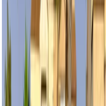
180,000
2024
Mercedes Benz
MAD
S400 (Noir),
MAD 11,500
MAD 72,450
276,000
2024
Mercedes Benz
MAD
S500 (Noir),
MAD 12,000
MAD 73,000
288,000
2024
Mercedes Benz
MAD
S500 (Noir),
MAD 12,000
MAD 77,000
300,000
2024
Location et conduite autonome a Mercedes Benz S500
Berline en Rabat, Maroc. Différents modèles dont 2024 de
S500 sont disponibles à la location. Vous trouverez ci-
dessous des offres en direct avec des tarifs par jour, par
semaine et par mois directement auprès des fournisseurs.
Ne payez pas de commission ou de frais de réservation.
L'enlèvement de la succursale est gratuit à partir de Aéroport
de Rabat Sale. Pour la disponibilité et la livraison sur place
ou Rabat L'aéroport d'Anvers est situé à la date et à l'heure
de votre choix, veuillez vous renseigner auprès du
fournisseur. Contactez-le par téléphone, par WhatsApp ou
demandez à être rappelé.