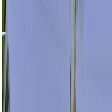
Livraison gratuite
Aéroport de
Rabat Sale, Rabat
Aéroport de Rabat Sale,
Rabat
Appeler
+212708889994
WhatsApp
Mercedes Benz S400 2024
Aéroport de Rabat Sale, Rabat
Aéroport de
Rabat Sale, Rabat
2024
Européen
luxe
Diesel
MAD 11,500
/ jour
Illimité
MAD 276,000
/ mo.
6000 km
Assurance incluse