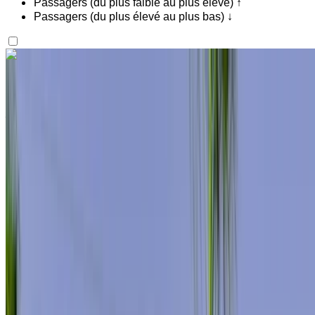
Passagers (du plus faible au plus élevé) ↑
Passagers (du plus élevé au plus bas) ↓
Vous aimez ce que vous voyez ?
En savoir plus
Mercedes Benz S400 2024
Aéroport de Rabat Sale, Rabat
Aéroport de
Rabat Sale, Rabat
2024
Européen
luxe
Diesel
MAD 7000
/ jour
Illimité
MAD 180,000
/ mo.
6000 km
Assurance incluse
Transmission automobile