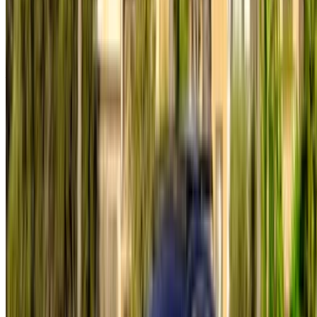
Vous avez des voitures à louer ou à vendre ?
Atteindre des milliers de personnes chaque jour.
Référencez vos voitures
Des moyens flexibles pour payer directement votre
partenaire
/ Ressources
Location voiture Agadir
Location voiture Casablanca
Location voiture Fès
Location voiture Marrakech
Location voiture Nador
Location voiture Oujda
Location voiture Rabat
Location voiture Tanger
Aéroport de Casablanca