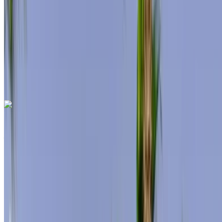
Assurance incluse
Transmission automobile
Livraison gratuite
Aéroport de
Rabat Sale, Rabat
Aéroport de Rabat Sale,
Rabat
Appeler
+212708889994
WhatsApp
Mercedes Benz S500 2024
Aéroport de Rabat Sale, Rabat
Aéroport de
Rabat Sale, Rabat
2024
Européen
Berline
Hybride
MAD 12,000
/ jour
Illimité