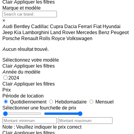
Clair
Appliquer les filtres
Marque et modèle
×
Audi
Bentley
Cadillac
Cupra
Dacia
Ferrari
Fiat
Hyundai
Jeep
Kia
Lamborghini
Land Rover
Mercedes Benz
Peugeot
Porsche
Renault
Rolls Royce
Volkswagen
Aucun résultat trouvé.
Sélectionnez votre modèle
Clair
Appliquer les filtres
Année du modèle
2024
Clair
Appliquer les filtres
Prix
Période de location
Quotidiennement
Hebdomadaire
Mensuel
Sélectionner une fourchette de prix
Note : Veuillez indiquer le prix correct
Clair
Appliquer les filtres