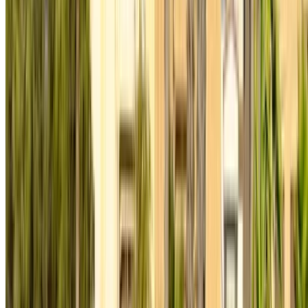
Créer un compte. Obtenez de meilleures conditions.
Log In. Take the Wheel.
Continuer
Or
Vous n'avez pas de compte ?
S'inscrire
Vous avez déjà un compte?
Connexion
Votre plateforme unique pour explorer les meilleures offres
de location de voitures et de voitures d'occasion à travers le
Maroc. Des options économiques aux voitures de luxe,
trouvez la bonne voiture pour votre voyage. OneClickDrive
vous aide à trouver des fournisseurs locaux de confiance,
afin que vous puissiez profiter d'une expérience fluide et
sans stress.