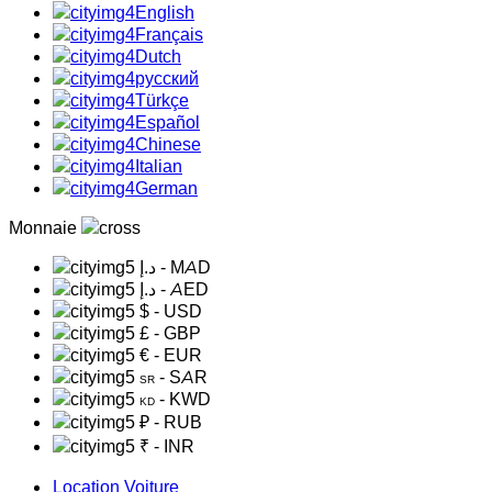
English
Français
Dutch
русский
Türkçe
Español
Chinese
Italian
German
Monnaie
د.إ
- MAD
د.إ
- AED
$
- USD
£
- GBP
€
- EUR
- SAR
SR
- KWD
KD
₽
- RUB
₹
- INR
Location Voiture