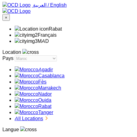
‏العربية ‏
/
English
×
Rabat
Français
MAD
Location
Pays
Agadir
Casablanca
Fès
Marrakech
Nador
Oujda
Rabat
Tanger
All Locations
Langue