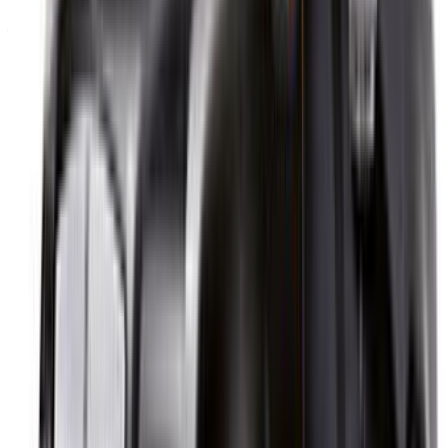
Atteindre des milliers de personnes chaque jour.
Référencez vos voitures
Des moyens flexibles pour payer directement votre
partenaire
/ Ressources
Location voiture Agadir
Location voiture Casablanca
Location voiture Fès
Location voiture Marrakech
Location voiture Nador
Location voiture Oujda
Location voiture Rabat
Location voiture Tanger
Aéroport de Casablanca
Aéroport de Marrakech
/ Entreprise