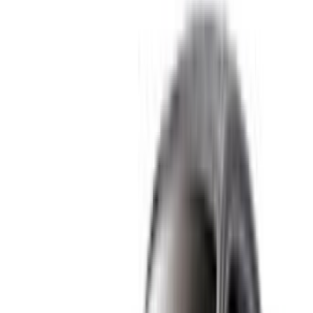
Compare offers from multiple rent a car companies in
the Maroc, en fonction de votre localisation, de votre
budget et de vos besoins.
Affinez vos préférences: spécifications du véhicule,
kilométrage maximal, assurance incluse,
caractéristiques du véhicule et ainsi de suite.
Faites une liste courte des meilleures offres du loueur
de voitures et contactez les directement par téléphone,
WhatsApp ou demandez qu'on vous rappelle.
Veillez à demander des photos et des spécifications
réelles de la voiture avant de conclure l'accord.
Réservez directement, sans majoration!
Rolls Royce Voiture Voiture prix de location en
Rabat
Quotidiennement
Hebdomadaire
Mensuel
Rolls Royce
MAD
Fantôme (Noir),
MAD 42,000
MAD 252,000
900,000
2023
Rolls Royce
MAD
Cullinan (Noir),
MAD 42,000
MAD 252,000
900,000
2023