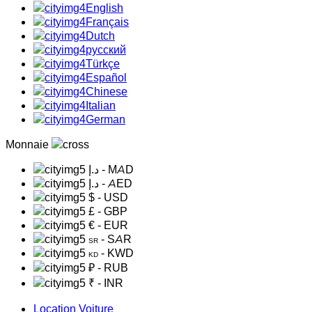
English
Français
Dutch
русский
Türkçe
Español
Chinese
Italian
German
Monnaie
د.إ
- MAD
د.إ
- AED
$
- USD
£
- GBP
€
- EUR
- SAR
SR
- KWD
KD
₽
- RUB
₹
- INR
Location Voiture