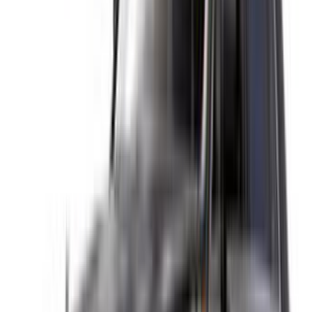
×
OTP incorrect
Connectez-vous pour accéder à vos favoris,
suivre les offres et réserver plus rapidement.
Continuer
ou
Vous n'avez pas de compte ?
S'inscrire
Vous avez déjà un compte ?
Connexion
×
OTP incorrect
Créer un compte. Obtenez de meilleures conditions.
Log In. Take the Wheel.