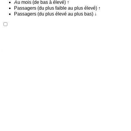
Au mois (de bas à élevé) ↑
Passagers (du plus faible au plus élevé) ↑
Passagers (du plus élevé au plus bas) ↓
Rolls Royce Ghost 2023
Aéroport de Rabat Sale, Rabat
Aéroport de
Rabat Sale, Rabat
2023
Européen
Berline
Essence
MAD 42,000
/ jour
Illimité
MAD 900,000
/ mo.
6000 km
Assurance incluse
Transmission automobile