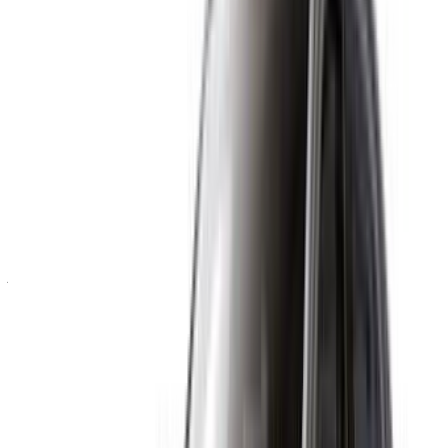
Rolls Royce
MAD
Fantôme (Noir),
MAD 28,000
MAD 168,000
600,000
2023
Rolls Royce
MAD
Cullinan (Noir),
MAD 28,000
MAD 168,000
600,000
2023
Rolls Royce
MAD
Fantôme (Noir),
MAD 35,000
MAD 210,000
750,000
2023
Location et conduite autonome a Rolls Royce Voiture en
Rabat, Maroc. Vous trouverez ci-dessus des offres en direct
pour Rolls Royce location de voitures avec des tarifs à la
journée, à la semaine et au mois, directement auprès des
fournisseurs. Vous pouvez contacter directement l'un d'entre
eux en fonction de vos besoins. La prise en charge par la
succursale est gratuite, mais la plupart des voyageurs
réservent à l'avance pour que la voiture soit livrée à l'adresse
suivante Rabat à l'aéroport ou à l'hôtel.
Demandez un devis personnalisé pour votre produit préféré
Rolls Royce voiture auprès de sociétés de location de