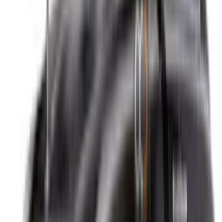
Continuer
Or
Vous n'avez pas de compte ?
S'inscrire
Vous avez déjà un compte?
Connexion
Votre plateforme unique pour explorer les meilleures offres
de location de voitures et de voitures d'occasion à travers le
Maroc. Des options économiques aux voitures de luxe,
trouvez la bonne voiture pour votre voyage. OneClickDrive
vous aide à trouver des fournisseurs locaux de confiance,
afin que vous puissiez profiter d'une expérience fluide et
sans stress.
Vous avez des voitures à louer ou à vendre ?