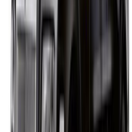
Plan du site XML
Blog sur la location de voitures
/ Soutien
+212708880005
info@oneclickdrive.com
/ Entreprises
sales@oneclickdrive.com
Vous avez des voitures à louer ou à vendre ?
Atteindre des milliers de personnes chaque jour.
Référencez vos voitures
Des moyens flexibles pour payer directement votre
partenaire