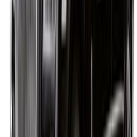
Casa-Oasis, Route de Nouasseur, Casablanca 20000,
Maroc
©OneClickDrive 2026.
Tous droits réservés
Suivez-nous sur:
English
‏العربية‏
Français
Dutch
русский
Türkçe
Español
Chinese
Italian
German
X
Fermer