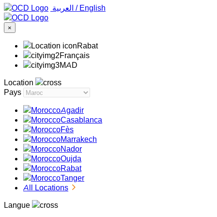
‏العربية ‏
/
English
×
Rabat
Français
MAD
Location
Pays
Agadir
Casablanca
Fès
Marrakech
Nador
Oujda
Rabat
Tanger
All Locations
Langue