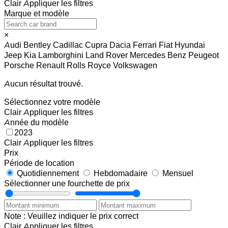
Clair
Appliquer les filtres
Marque et modèle
×
Audi
Bentley
Cadillac
Cupra
Dacia
Ferrari
Fiat
Hyundai
Jeep
Kia
Lamborghini
Land Rover
Mercedes Benz
Peugeot
Porsche
Renault
Rolls Royce
Volkswagen
Aucun résultat trouvé.
Sélectionnez votre modèle
Clair
Appliquer les filtres
Année du modèle
2023
Clair
Appliquer les filtres
Prix
Période de location
Quotidiennement
Hebdomadaire
Mensuel
Sélectionner une fourchette de prix
Note : Veuillez indiquer le prix correct
Clair
Appliquer les filtres