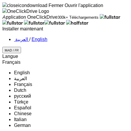
Fermer
Ouvrir l'application
Application OneClickDrive
300k+ Téléchargements
Installer maintenant
‏العربية ‏
/
English
MAD /
FR
Langue
Français
English
‏العربية‏
Français
Dutch
русский
Türkçe
Español
Chinese
Italian
German