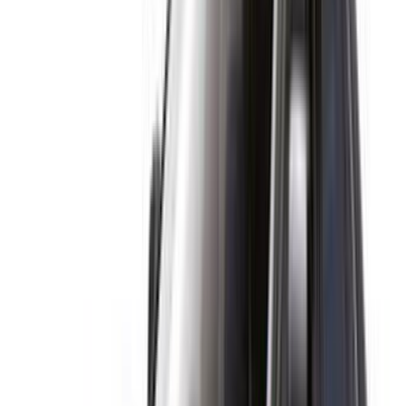
voitures locales en Rabat. Réservez via le site Web ou les
applications mobiles de la place de marché automobile
OneClickDrive et ne payez pas de commission ou de frais de
réservation. Nous apportons l'énorme Maroc L'industrie de la
location de voitures - en ligne pour vous rendre la tâche
facile et pratique. Comparez les offres en direct pour tous les
types de berlines, voitures de luxe, voitures de sport, SUV,
coupés et cabriolets disponibles à la location.
NOTE:
Les listes ci-dessus, y compris les prix, sont mises
à jour par les autorités compétentes. société de location
de voitures. Si la voiture n'est pas disponible au prix
mentionné (hors TVA), veuillez
nous informer
et nous vous
proposerons la meilleure alternative. Heureuxlocation!
Clause de non-responsabilité:
En utilisant ce site web, vous acceptez nos conditions
générales et notre politique de confidentialité et vous
dégagez OneClickDrive.ma de toute responsabilité
concernant des informations incorrectes fournies par les
sociétés de location de voitures ou par nous-mêmes.