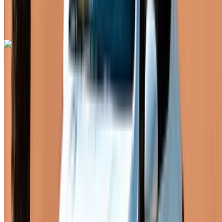
Aéroport de Rabat
Sale, Rabat
Aéroport de Rabat Sale, Rabat
Appeler
+212708889994
WhatsApp
Renault Express 2024
Aéroport de Rabat Sale, Rabat
Aéroport de
Rabat Sale, Rabat
2024
Européen
Fourgon
Diesel
MAD 600
/ jour
Illimité
MAD 13,500
/ mo.
6000 km
Assurance incluse
Transmission manuelle
Livraison gratuite