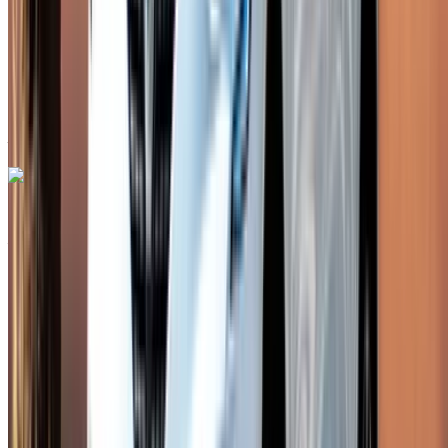
Assurance incluse
Transmission automobile
Livraison gratuite
Aéroport de Rabat Sale,
Rabat
Aéroport de Rabat Sale, Rabat
Appeler
+212708889994
WhatsApp
Renault Megane 2024
Aéroport de Rabat Sale, Rabat
Aéroport de
Rabat Sale, Rabat
2024
Européen
Berline
Diesel
MAD 640
/ jour
Illimité
MAD 15,200
/ mo.