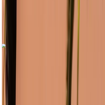
6000 km
Assurance incluse
Transmission automobile
Livraison gratuite
Aéroport de Rabat Sale,
Rabat
Aéroport de Rabat Sale, Rabat
Appeler
+212708889994
WhatsApp
Renault Clio 2024
Voiture compacte grise, 4 places, économique en carburant,
navigation urbaine, style moderne
Aéroport de Rabat Sale, Rabat
Aéroport de
Rabat Sale, Rabat
2024
Européen
Compactes
Essence