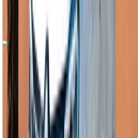
Transmission manuelle
Livraison gratuite
Aéroport de Rabat
Sale, Rabat
Aéroport de Rabat Sale, Rabat
Appeler
+212708889994
WhatsApp
Renault Express 2024
Aéroport de Rabat Sale, Rabat
Aéroport de
Rabat Sale, Rabat
2024
Européen
Fourgon
Diesel
MAD 650
/ jour
Illimité
MAD 15,000
/ mo.
6000 km