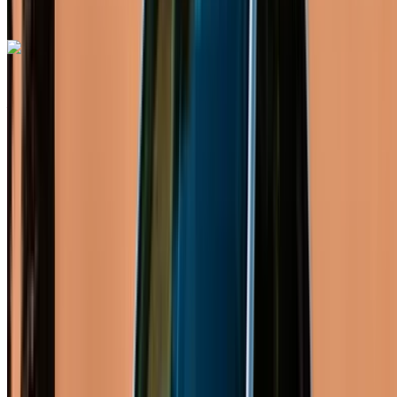
Renault Clio 2024
Aéroport de Rabat Sale, Rabat
Aéroport de
Rabat Sale, Rabat
2024
Européen
Compactes
Diesel
MAD 550
/ jour
Illimité
MAD 12,000
/ mo.
6000 km
Assurance incluse
Transmission automobile
Livraison gratuite
Aéroport de Rabat Sale,