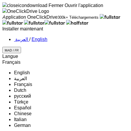
Fermer
Ouvrir l'application
Application OneClickDrive
300k+ Téléchargements
Installer maintenant
‏العربية ‏
/
English
MAD /
FR
Langue
Français
English
‏العربية‏
Français
Dutch
русский
Türkçe
Español
Chinese
Italian
German