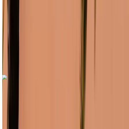
MAD 550
/ jour
Illimité
MAD 12,000
/ mo.
6000 km
Assurance incluse
Transmission automobile
Livraison gratuite
Aéroport de Rabat Sale,
Rabat
Aéroport de Rabat Sale, Rabat
Appeler
+212708889994
WhatsApp
Renault Megane 2024
Aéroport de Rabat Sale, Rabat
Aéroport de
Rabat Sale, Rabat
2024
Européen
Berline
Diesel