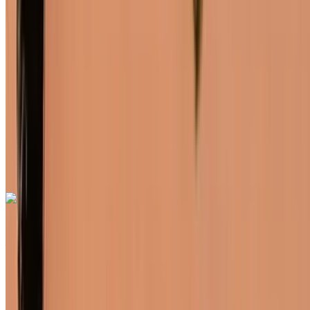
MAD 580
/ jour
Illimité
MAD 15,600
/ mo.
6000 km
Assurance incluse
Transmission automobile
Livraison gratuite
Aéroport de Rabat
Sale, Rabat
Aéroport de Rabat Sale, Rabat
Appeler
+212708889994
WhatsApp
Renault Clio 2024
Aéroport de Rabat Sale, Rabat
Aéroport de
Rabat Sale, Rabat
2024
Européen
Compactes