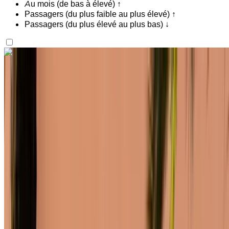
Au mois (de bas à élevé) ↑
Passagers (du plus faible au plus élevé) ↑
Passagers (du plus élevé au plus bas) ↓
Vous aimez ce que vous voyez ?
En savoir plus
Renault Clio 2023
Voiture compacte blanche, 4 passagers, économique,
connectivité sans fil, maniabilité facile
Aéroport de Rabat Sale, Rabat
Aéroport de
Rabat Sale, Rabat
2023
Européen
Compactes
Diesel
MAD 450
/ jour
Illimité
MAD 11,700
/ mo.