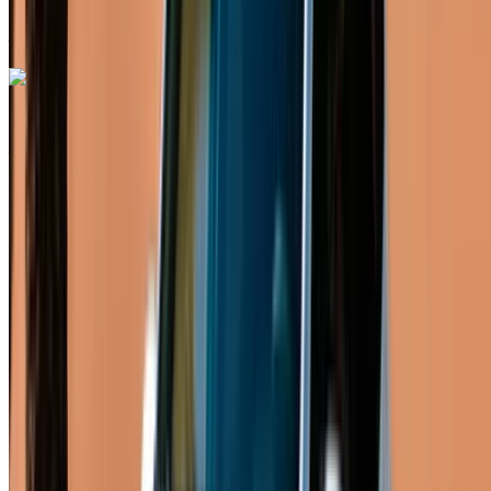
Rabat
Aéroport de Rabat Sale, Rabat
Appeler
+212708889994
WhatsApp
Renault Megane 2024
Aéroport de Rabat Sale, Rabat
Aéroport de
Rabat Sale, Rabat
2024
Européen
Berline
Essence
MAD 580
/ jour
Illimité
MAD 15,600
/ mo.
6000 km
Assurance incluse
Transmission manuelle
Livraison gratuite