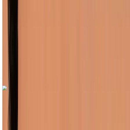
Diesel
MAD 550
/ jour
Illimité
MAD 12,000
/ mo.
6000 km
Assurance incluse
Transmission automobile
Livraison gratuite
Aéroport de Rabat Sale,
Rabat
Aéroport de Rabat Sale, Rabat
Appeler
+212708889994
WhatsApp
Renault Clio 2023
Aéroport de Rabat Sale, Rabat
Aéroport de
Rabat Sale, Rabat
2023
Européen