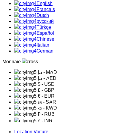
English
Français
Dutch
русский
Türkçe
Español
Chinese
Italian
German
Monnaie
د.إ
- MAD
د.إ
- AED
$
- USD
£
- GBP
€
- EUR
- SAR
SR
- KWD
KD
₽
- RUB
₹
- INR
Location Voiture