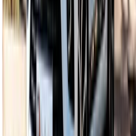
A propos de Renault Moteurs
Renault est une multinationale française de l'automobile.
L'entreprise produit une gamme de voitures et de
camionnettes, ainsi que des camions, des tracteurs, des
chars, des autobus/autocars, des avions et des moteurs
d'avion, et des véhicules autorails dans le passé. Selon
l'Organisation internationale des constructeurs
d'automobiles, Renault était le neuvième constructeur
automobile mondial en termes de volume de production en
2016. En 2017, l'alliance Renault-Nissan-Mitsubishi est
devenue le plus grand vendeur de véhicules légers au
monde, détrônant Volkswagen AG. Renault est connu pour
son rôle dans le sport automobile, en particulier le rallye, la
Formule 1 et la Formule E. Ses premiers travaux sur la
modélisation mathématique des courbes des carrosseries
sont importants dans l'histoire de l'infographie. Les voitures
Renault les plus intéressantes à louer sont le Duster, la
Mégane, le Koleos et la Symbol.
Fondée:
1899
Siège:
Boulogne-Billancourt, France