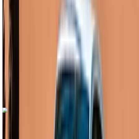
2023
Européen
Compactes
Diesel
MAD 550
/ jour
Illimité
MAD 12,000
/ mo.
6000 km
Assurance incluse
Transmission automobile
Livraison gratuite
Aéroport de Rabat Sale,
Rabat
Aéroport de Rabat Sale, Rabat
Appeler
+212708889994
WhatsApp
Renault Megane 2024
Aéroport de Rabat Sale, Rabat
Aéroport de
Rabat Sale, Rabat