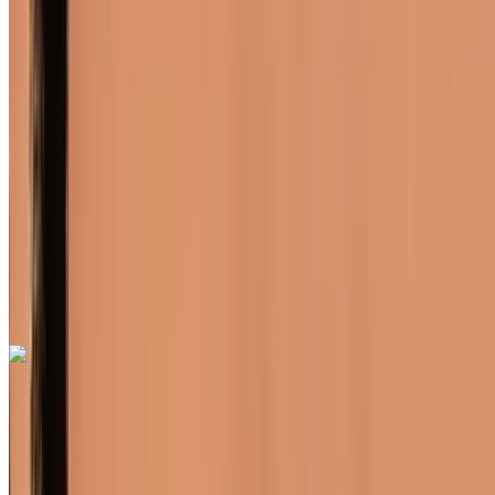
Compactes
Diesel
MAD 500
/ jour
Illimité
MAD 11,700
/ mo.
6000 km
Assurance incluse
Transmission automobile
Livraison gratuite
Aéroport de Rabat Sale,
Rabat
Aéroport de Rabat Sale, Rabat
Appeler
+212708889994
WhatsApp
Renault Clio 2024
Aéroport de Rabat Sale, Rabat
Aéroport de
Rabat Sale, Rabat
2024