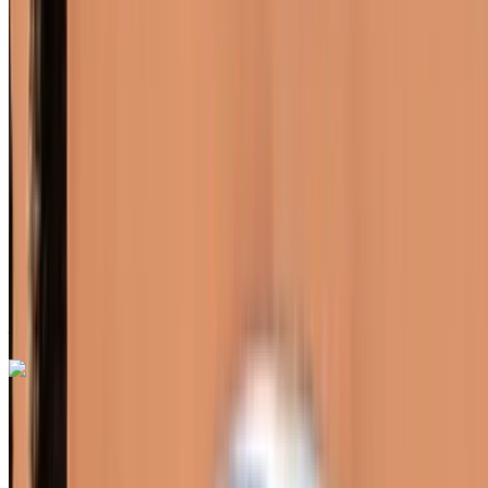
Européen
Compactes
Essence
MAD 400
/ jour
Illimité
MAD 10,500
/ mo.
6000 km
Assurance incluse
Transmission automobile
Livraison gratuite
Aéroport de Rabat Sale,
Rabat
Aéroport de Rabat Sale, Rabat
Appeler
+212708889994
WhatsApp
Renault Clio 2023
Aéroport de Rabat Sale, Rabat
Aéroport de
Rabat Sale, Rabat