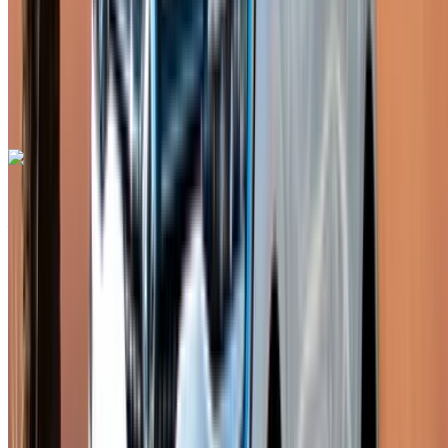
Assurance incluse
Transmission manuelle
Livraison gratuite
Aéroport de Rabat
Sale, Rabat
Aéroport de Rabat Sale, Rabat
Appeler
+212708889994
WhatsApp
Renault Clio 2024
Aéroport de Rabat Sale, Rabat
Aéroport de
Rabat Sale, Rabat
2024
Européen
Compactes
Diesel
MAD 615
/ jour
Illimité
MAD 13,500
/ mo.
6000 km