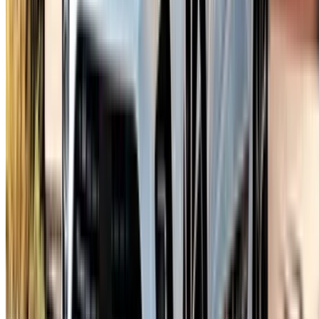
6000 km
Assurance incluse
Transmission manuelle
Livraison gratuite
Aéroport de Rabat
Sale, Rabat
Aéroport de Rabat Sale, Rabat
Appeler
+212708889994
WhatsApp
Montrer 1 - 17 de 17 voitures
1
Vous cherchez d'autres options ?
Parcourir toutes les voitures
Sauvegarder des voitures. Suivez les prix. Réservez plus
rapidement.
Créer un compte