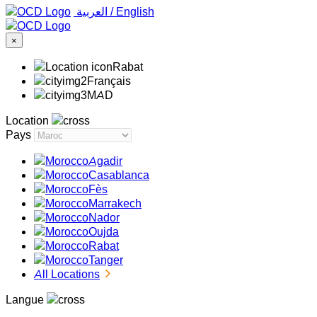
‏العربية ‏
/
English
×
Rabat
Français
MAD
Location
Pays
Agadir
Casablanca
Fès
Marrakech
Nador
Oujda
Rabat
Tanger
All Locations
Langue