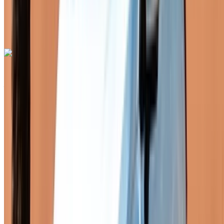
Aéroport de Rabat
Sale, Rabat
Aéroport de Rabat Sale, Rabat
Appeler
+212708889994
WhatsApp
Renault Clio 2024
Aéroport de Rabat Sale, Rabat
Aéroport de
Rabat Sale, Rabat
2024
Européen
Compactes
Diesel
MAD 550
/ jour
Illimité
MAD 12,000
/ mo.
6000 km
Assurance incluse
Transmission automobile