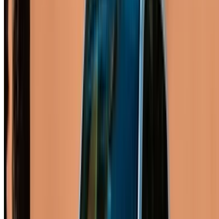
2024
Européen
Berline
Diesel
MAD 400
/ jour
Illimité
MAD 10,500
/ mo.
6000 km
Assurance incluse
Transmission automobile
Livraison gratuite
Aéroport de Rabat
Sale, Rabat
Aéroport de Rabat Sale, Rabat
Appeler
+212708889994
WhatsApp
Une seule application. Options de voitures illimitées.
Louer ou acheter des voitures. Comparez et réservez
instantanément.