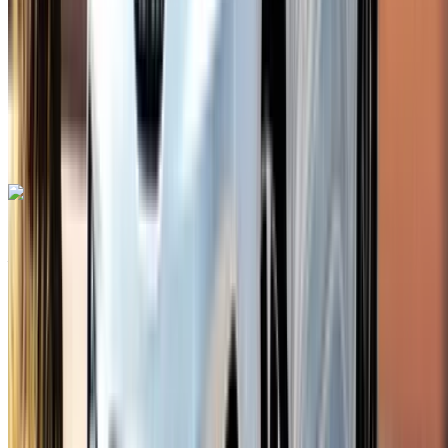
6000 km
Assurance incluse
Transmission manuelle
Livraison gratuite
Aéroport de Rabat
Sale, Rabat
Aéroport de Rabat Sale, Rabat
Appeler
+212708889994
WhatsApp
Renault Express 2024
Aéroport de Rabat Sale, Rabat
Aéroport de
Rabat Sale, Rabat
2024
Européen
Fourgon
Diesel
MAD 640
/ jour
Illimité
MAD 16,500
/ mo.