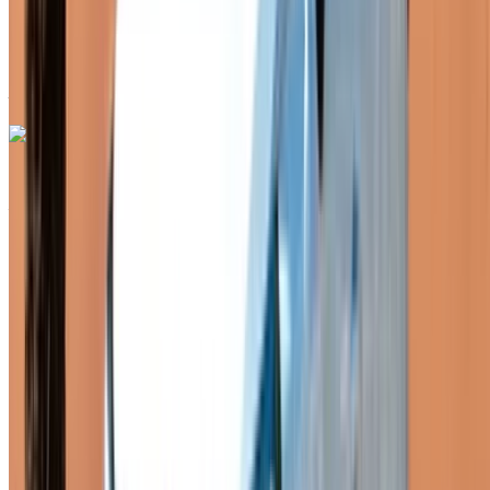
Livraison gratuite
Aéroport de Rabat Sale,
Rabat
Aéroport de Rabat Sale, Rabat
Appeler
+212708889994
WhatsApp
Renault Megane 2024
Aéroport de Rabat Sale, Rabat
Aéroport de
Rabat Sale, Rabat
2024
Européen
Berline
Diesel
MAD 600
/ jour
Illimité
MAD 15,600
/ mo.
6000 km
Assurance incluse