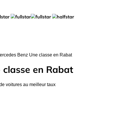
ercedes Benz Une classe en Rabat
 classe en Rabat
de voitures au meilleur taux