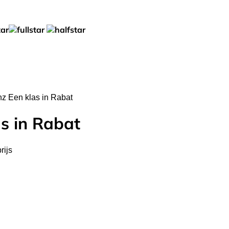
z Een klas in Rabat
s in Rabat
rijs