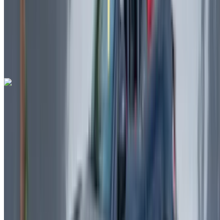
Automatische transmissie
Gratis bezorging
Rabat Verkoop
Luchthaven, Rabat
Rabat Verkoop Luchthaven,
Rabat
Telefoongesprek
+212708889994
Whatsapp
Ferrari F8 Tributo Spider 2023
Rabat Verkoop Luchthaven, Rabat
Rabat
Verkoop Luchthaven, Rabat
2023
Euro
Supercar
Benzine
MAD 42,000
/ dag
Onbeperkt
MAD 900,000
/ mo.
6000 km