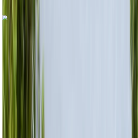
Rabat
Telefoongesprek
+212708889994
Whatsapp
Ferrari Purosangue 2023
Rabat Verkoop Luchthaven, Rabat
Rabat
Verkoop Luchthaven, Rabat
2023
Euro
SUV
Benzine
MAD 44,000
/ dag
Onbeperkt
MAD 1,080,000
/ mo.
6000 km
Verzekering inbegrepen
Automatische transmissie
Gratis bezorging
Rabat Verkoop