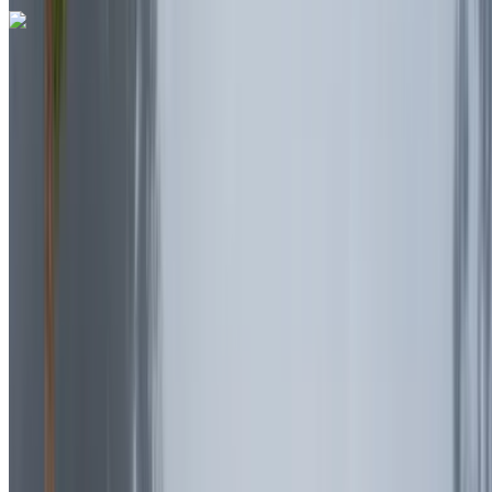
Ferrari Purosangue 2023
Rabat Verkoop Luchthaven, Rabat
Rabat
Verkoop Luchthaven, Rabat
2023
Euro
SUV
Benzine
MAD 55,555
/ dag
Onbeperkt
MAD 1,620,000
/ mo.
6000 km
Verzekering inbegrepen
Automatische transmissie
Gratis bezorging
Rabat Verkoop
Luchthaven, Rabat
Rabat Verkoop Luchthaven,
Rabat
Telefoongesprek
+212708889994