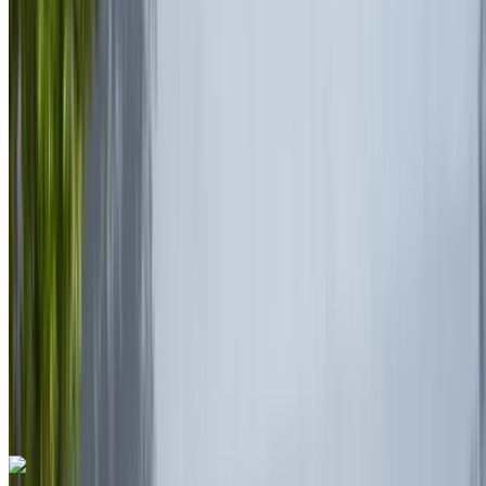
Rabat Verkoop Luchthaven, Rabat
Rabat
Verkoop Luchthaven, Rabat
2023
Euro
Supercar
Benzine
MAD 35,000
/ dag
Onbeperkt
MAD 750,000
/ mo.
6000 km
Verzekering inbegrepen
Automatische transmissie
Gratis bezorging
Rabat Verkoop
Luchthaven, Rabat
Rabat Verkoop Luchthaven,
Rabat
Telefoongesprek
+212708889994
Whatsapp