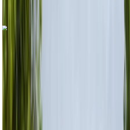
Luchthaven, Rabat
Rabat Verkoop Luchthaven,
Rabat
Telefoongesprek
+212708889994
Whatsapp
Ferrari 296 GTS 2023
Rabat Verkoop Luchthaven, Rabat
Rabat
Verkoop Luchthaven, Rabat
2023
Euro
Cabrio
Hybride
MAD 28,000
/ dag
Onbeperkt
MAD 600,000
/ mo.
6000 km
Verzekering inbegrepen
Automatische transmissie
Gratis bezorging