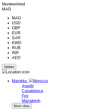
Munteenheid
MAD
MAD
USD
GBP
EUR
SAR
KWD
RUB
INR
AED
Marokko
Agadir
Casablanca
Fez
Marrakesh
More cities