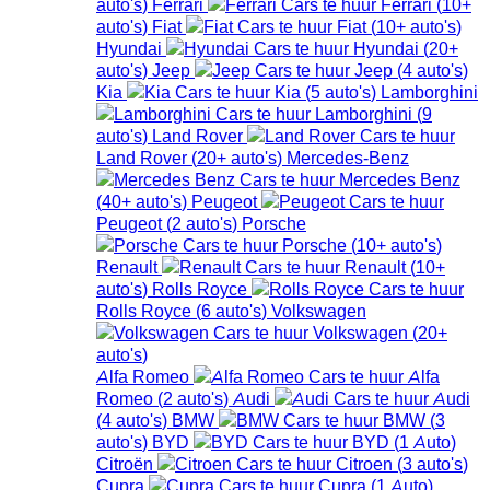
auto's
)
Ferrari
Ferrari
(
10+
auto's
)
Fiat
Fiat
(
10+
auto's
)
Hyundai
Hyundai
(
20+
auto's
)
Jeep
Jeep
(
4
auto's
)
Kia
Kia
(
5
auto's
)
Lamborghini
Lamborghini
(
9
auto's
)
Land Rover
Land Rover
(
20+
auto's
)
Mercedes-Benz
Mercedes Benz
(
40+
auto's
)
Peugeot
Peugeot
(
2
auto's
)
Porsche
Porsche
(
10+
auto's
)
Renault
Renault
(
10+
auto's
)
Rolls Royce
Rolls Royce
(
6
auto's
)
Volkswagen
Volkswagen
(
20+
auto's
)
Alfa Romeo
Alfa
Romeo
(
2
auto's
)
Audi
Audi
(
4
auto's
)
BMW
BMW
(
3
auto's
)
BYD
BYD
(
1
Auto
)
Citroën
Citroen
(
3
auto's
)
Cupra
Cupra
(
1
Auto
)