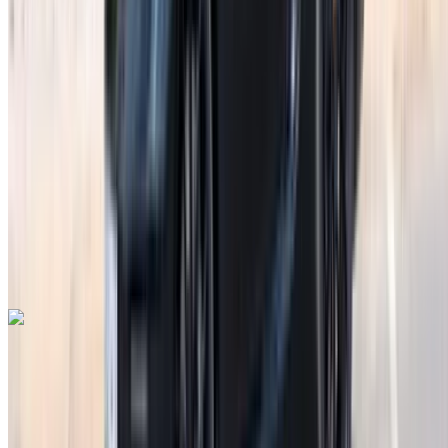
Benzine
MAD 44,000
/ dag
Onbeperkt
MAD 1,080,000
/ mo.
6000 km
Verzekering inbegrepen
Automatische transmissie
Gratis bezorging
Rabat
Verkoop Luchthaven, Rabat
Rabat Verkoop
Luchthaven, Rabat
Telefoongesprek
+212708889994
Whatsapp
Lamborghini Huracan 2023
Rabat Verkoop Luchthaven, Rabat
Rabat
Verkoop Luchthaven, Rabat
2023