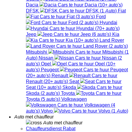
Dacia
Dacia
(
10+
auto's
)
DFSK
DFSK
(
1
Auto
)
Fiat
Fiat
(
3
auto's
)
Ford
Ford
(
2
auto's
)
Hyundai
Hyundai
(
70+
auto's
)
Jeep
Jeep
(
6
auto's
)
Kia
Kia
(
10+
auto's
)
Land Rover
Land Rover
(
2
auto's
)
Mitsubishi
Mitsubishi
(
1
Auto
)
Nissan
Nissan
(
2
auto's
)
Opel
Opel
(
10+
auto's
)
Peugeot
Peugeot
(
20+
auto's
)
Renault
Renault
(
20+
auto's
)
Seat
Seat
(
10+
auto's
)
Skoda
Skoda
(
2
auto's
)
Toyota
Toyota
(
5
auto's
)
Volkswagen
Volkswagen
(
4
auto's
)
Volvo
Volvo
(
1
Auto
)
Auto met chauffeur
Auto met chauffeur
Chauffeursdienst Rabat