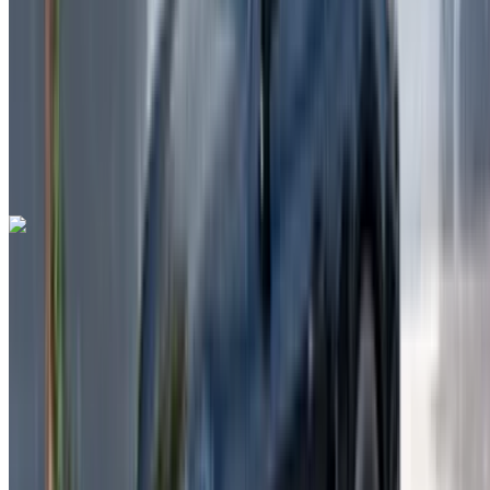
Verzekering inbegrepen
Automatische transmissie
Gratis bezorging
Rabat
Verkoop Luchthaven, Rabat
Rabat Verkoop
Luchthaven, Rabat
Telefoongesprek
+212708889994
Whatsapp
Lamborghini Aventador 2023
Rabat Verkoop Luchthaven, Rabat
Rabat
Verkoop Luchthaven, Rabat
2023
Euro
Supercar
Benzine
MAD 55,555
/ dag
Onbeperkt