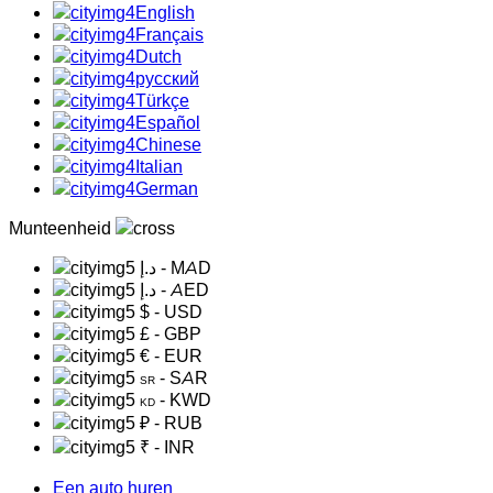
English
Français
Dutch
русский
Türkçe
Español
Chinese
Italian
German
Munteenheid
د.إ
- MAD
د.إ
- AED
$
- USD
£
- GBP
€
- EUR
- SAR
SR
- KWD
KD
₽
- RUB
₹
- INR
Een auto huren