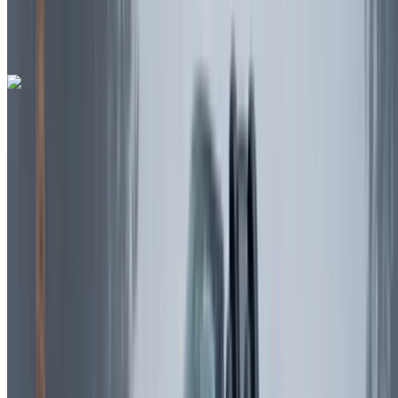
Luchthaven, Rabat
Rabat Verkoop Luchthaven,
Rabat
Telefoongesprek
+212708889994
Whatsapp
Ferrari Roma 2023
Rabat Verkoop Luchthaven, Rabat
Rabat
Verkoop Luchthaven, Rabat
2023
Euro
Supercar
Benzine
MAD 42,000
/ dag
Onbeperkt
MAD 900,000
/ mo.
6000 km
Verzekering inbegrepen
Automatische transmissie
Gratis bezorging