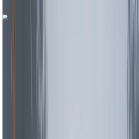
Whatsapp
Ferrari 296 GTS 2023
Rabat Verkoop Luchthaven, Rabat
Rabat
Verkoop Luchthaven, Rabat
2023
Euro
Cabrio
Hybride
MAD 42,000
/ dag
Onbeperkt
MAD 900,000
/ mo.
6000 km
Verzekering inbegrepen
Automatische transmissie
Gratis bezorging
Rabat Verkoop