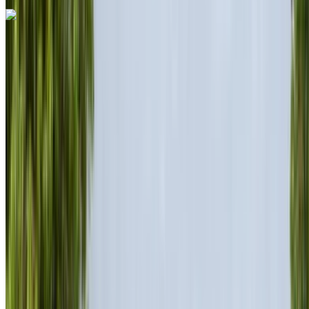
Porsche 718 Boxster 2024
Rabat Verkoop Luchthaven, Rabat
Rabat
Verkoop Luchthaven, Rabat
2024
Euro
Sport
Diesel
MAD 12,000
/ dag
Onbeperkt
MAD 255,000
/ mo.
6000 km
Verzekering inbegrepen
Automatische transmissie
Gratis bezorging
Rabat Verkoop
Luchthaven, Rabat
Rabat Verkoop Luchthaven,