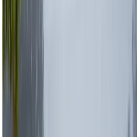
Ferrari Portofino 2023
Rabat Verkoop Luchthaven, Rabat
Rabat
Verkoop Luchthaven, Rabat
2023
Euro
Sport
Benzine
MAD 35,000
/ dag
Onbeperkt
MAD 750,000
/ mo.
6000 km
Verzekering inbegrepen
Automatische transmissie
Gratis bezorging
Rabat Verkoop
Luchthaven, Rabat
Rabat Verkoop Luchthaven,
Rabat
Telefoongesprek
+212708889994
Whatsapp