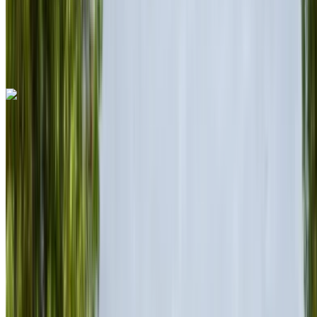
Rabat Verkoop
Luchthaven, Rabat
Rabat Verkoop Luchthaven,
Rabat
Telefoongesprek
+212708889994
Whatsapp
Ferrari Roma 2023
Rabat Verkoop Luchthaven, Rabat
Rabat
Verkoop Luchthaven, Rabat
2023
Euro
Supercar
Benzine
MAD 28,000
/ dag
Onbeperkt
MAD 600,000
/ mo.
6000 km
Verzekering inbegrepen