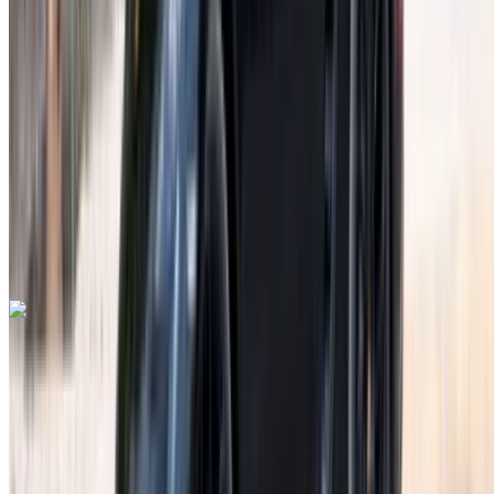
MAD 42,000
/ dag
Onbeperkt
MAD 900,000
/ mo.
6000 km
Verzekering inbegrepen
Automatische transmissie
Gratis bezorging
Rabat Verkoop
Luchthaven, Rabat
Rabat Verkoop Luchthaven,
Rabat
Telefoongesprek
+212708889994
Whatsapp
Lamborghini Aventador 2023
Rabat Verkoop Luchthaven, Rabat
Rabat
Verkoop Luchthaven, Rabat
2023
Euro
Supercar