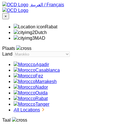
‏العربية ‏
/
Français
×
Rabat
Dutch
MAD
Plaats
Land
Agadir
Casablanca
Fez
Marrakesh
Nador
Oujda
Rabat
Tanger
All Locations
Taal