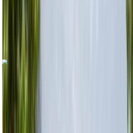
Verzekering inbegrepen
Automatische transmissie
Gratis bezorging
Rabat Verkoop
Luchthaven, Rabat
Rabat Verkoop Luchthaven,
Rabat
Telefoongesprek
+212708889994
Whatsapp
Ferrari Purosangue 2023
Rabat Verkoop Luchthaven, Rabat
Rabat
Verkoop Luchthaven, Rabat
2023
Euro
SUV
Benzine
MAD 55,000
/ dag
Onbeperkt