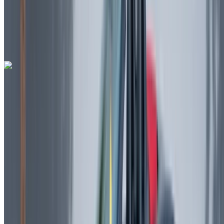
Rabat Verkoop
Luchthaven, Rabat
Rabat Verkoop Luchthaven,
Rabat
Telefoongesprek
+212708889994
Whatsapp
Ferrari Portofino 2023
Rabat Verkoop Luchthaven, Rabat
Rabat
Verkoop Luchthaven, Rabat
2023
Euro
Sport
Benzine
MAD 42,000
/ dag
Onbeperkt
MAD 900,000
/ mo.
6000 km
Verzekering inbegrepen