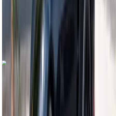
MAD 1,620,000
/ mo.
6000 km
Verzekering inbegrepen
Automatische transmissie
Gratis bezorging
Rabat
Verkoop Luchthaven, Rabat
Rabat Verkoop
Luchthaven, Rabat
Telefoongesprek
+212708889994
Whatsapp
Lamborghini Huracan 2023
Rabat Verkoop Luchthaven, Rabat
Rabat
Verkoop Luchthaven, Rabat
2023
Euro
Supercar
Benzine