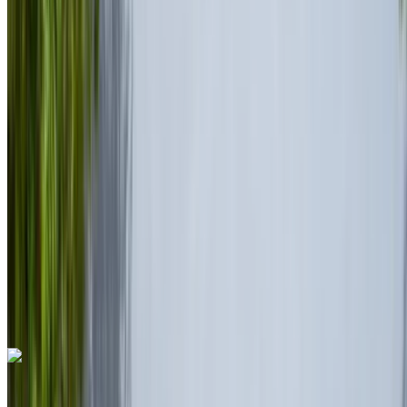
MAD 35,000
/ dag
Onbeperkt
MAD 750,000
/ mo.
6000 km
Verzekering inbegrepen
Automatische transmissie
Gratis bezorging
Rabat Verkoop
Luchthaven, Rabat
Rabat Verkoop Luchthaven,
Rabat
Telefoongesprek
+212708889994
Whatsapp
Eén app. Eindeloze auto-opties.
Auto's huren of kopen. Vergelijk & boek direct.
Ferrari Roma 2023