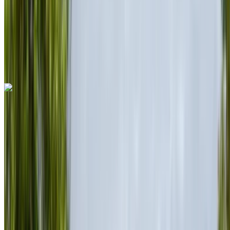
Automatische transmissie
Gratis bezorging
Rabat Verkoop
Luchthaven, Rabat
Rabat Verkoop Luchthaven,
Rabat
Telefoongesprek
+212708889994
Whatsapp
Ferrari Portofino 2023
Rabat Verkoop Luchthaven, Rabat
Rabat
Verkoop Luchthaven, Rabat
2023
Euro
Sport
Benzine
MAD 28,000
/ dag
Onbeperkt
MAD 600,000
/ mo.
6000 km