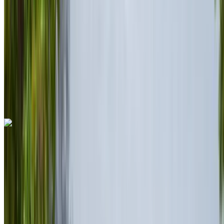
MAD 1,350,000
/ mo.
6000 km
Verzekering inbegrepen
Automatische transmissie
Gratis bezorging
Rabat Verkoop
Luchthaven, Rabat
Rabat Verkoop Luchthaven,
Rabat
Telefoongesprek
+212708889994
Whatsapp
Ferrari 296 GTS 2023
Rabat Verkoop Luchthaven, Rabat
Rabat
Verkoop Luchthaven, Rabat
2023
Euro
Cabrio
Hybride