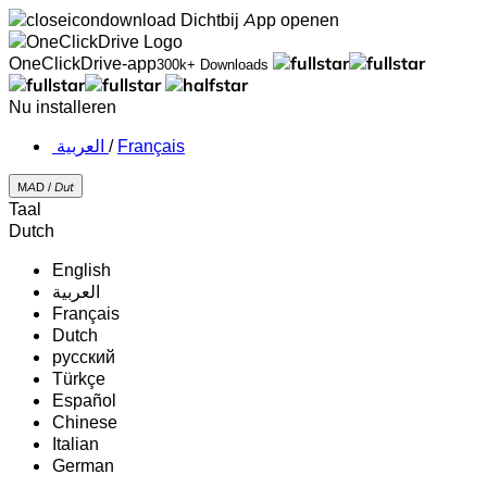
Dichtbij
App openen
OneClickDrive-app
300k+ Downloads
Nu installeren
‏العربية ‏
/
Français
MAD /
Dut
Taal
Dutch
English
‏العربية‏
Français
Dutch
русский
Türkçe
Español
Chinese
Italian
German