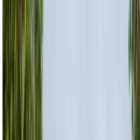
Porsche 718 Boxster 2023
Rabat Verkoop Luchthaven, Rabat
Rabat
Verkoop Luchthaven, Rabat
2023
Euro
Sport
Benzine
MAD 10,000
/ dag
Onbeperkt
MAD 240,000
/ mo.
6000 km
Verzekering inbegrepen
Automatische transmissie
Gratis bezorging
Rabat Verkoop
Luchthaven, Rabat
Rabat Verkoop Luchthaven,
Rabat
Telefoongesprek
+212708889994
Whatsapp