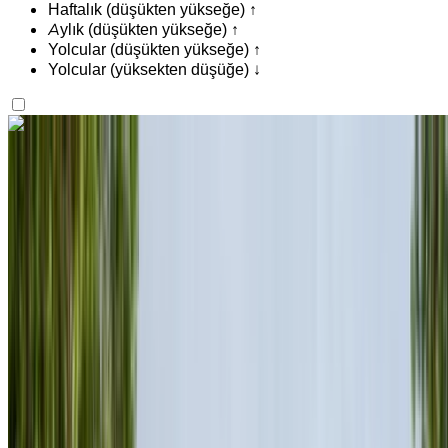
Haftalık (düşükten yükseğe) ↑
Aylık (düşükten yükseğe) ↑
Yolcular (düşükten yükseğe) ↑
Yolcular (yüksekten düşüğe) ↓
İlgini çekti mi?
Daha fazlasını bul
Porsche 718 Boxster 2023
Rabat Sale Havalimanı, Rabat
Rabat Sale
Havalimanı, Rabat
2023
Euro
Spor Arabalar
Benzin
MAD 10,000
/ gün
Sınırsız
MAD 240,000
/ mo.
6000 km