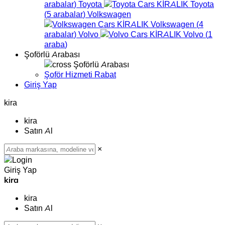
arabalar
)
Toyota
Toyota
(
5
arabalar
)
Volkswagen
Volkswagen
(
4
arabalar
)
Volvo
Volvo
(
1
araba
)
Şoförlü Arabası
Şoförlü Arabası
Şoför Hizmeti Rabat
Giriş Yap
kira
kira
Satın Al
×
Giriş Yap
kira
kira
Satın Al