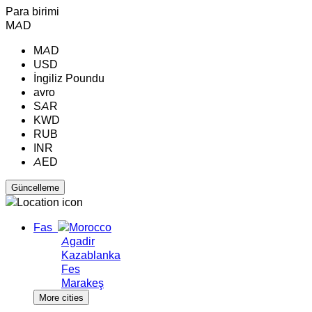
Para birimi
MAD
MAD
USD
İngiliz Poundu
avro
SAR
KWD
RUB
INR
AED
Fas
Agadir
Kazablanka
Fes
Marakeş
More cities