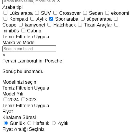
×
Araba tipi
Lüks araba
SUV
Crossover
Sedan
ekonomi
Kompakt
Aylık
Spor araba
süper araba
Coupe
kamyonet
Hatchback
Ticari Araçlar
minibüs
Cabrio
Temiz
Filtreleri Uygula
Marka ve Model
×
Ferrari
Lamborghini
Porsche
Sonuç bulunamadı.
Modelinizi seçin
Temiz
Filtreleri Uygula
Model Yılı
2024
2023
Temiz
Filtreleri Uygula
Fiyat
Kiralama Süresi
Günlük
Haftalık
Aylık
Fiyat Aralığı Seçiniz