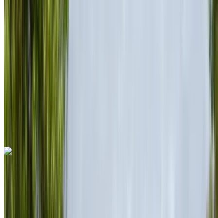
süper araba
Benzin
MAD 28,000
/ gün
Sınırsız
MAD 600,000
/ mo.
6000 km
Sigorta dahil
Otomatik Şanzıman
Ücretsiz teslimat
Rabat Sale Havalimanı,
Rabat
Rabat Sale Havalimanı, Rabat
Ara
+212708889994
Whatsapp
Ferrari Portofino 2023
Rabat Sale Havalimanı, Rabat
Rabat Sale
Havalimanı, Rabat
2023