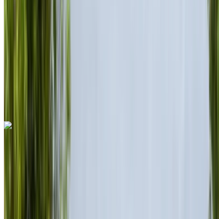
Sınırsız
MAD 1,080,000
/ mo.
6000 km
Sigorta dahil
Otomatik Şanzıman
Ücretsiz teslimat
Rabat Sale
Havalimanı, Rabat
Rabat Sale Havalimanı,
Rabat
Ara
+212708889994
Whatsapp
Ferrari 296 GTS 2023
Rabat Sale Havalimanı, Rabat
Rabat Sale
Havalimanı, Rabat
2023
Euro
Cabrio
Hibrit