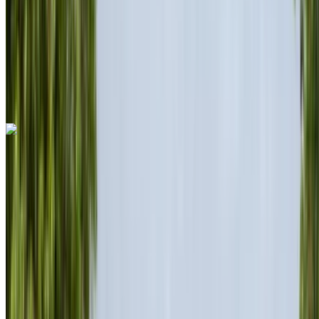
Sigorta dahil
Otomatik Şanzıman
Ücretsiz teslimat
Rabat Sale
Havalimanı, Rabat
Rabat Sale Havalimanı,
Rabat
Ara
+212708889994
Whatsapp
Porsche 718 Boxster 2024
Rabat Sale Havalimanı, Rabat
Rabat Sale
Havalimanı, Rabat
2024
Euro
Spor Arabalar
Dizel
MAD 12,000
/ gün
Sınırsız
MAD 255,000
/ mo.