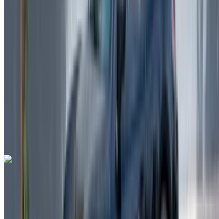
Benzin
MAD 42,000
/ gün
Sınırsız
MAD 900,000
/ mo.
6000 km
Sigorta dahil
Otomatik Şanzıman
Ücretsiz teslimat
Rabat Sale
Havalimanı, Rabat
Rabat Sale Havalimanı,
Rabat
Ara
+212708889994
Whatsapp
Lamborghini Aventador 2023
Rabat Sale Havalimanı, Rabat
Rabat Sale
Havalimanı, Rabat
2023