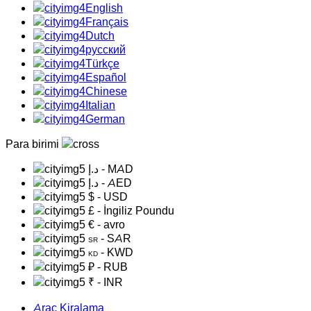
English
Français
Dutch
русский
Türkçe
Español
Chinese
Italian
German
Para birimi
د.إ
- MAD
د.إ
- AED
$
- USD
£
- İngiliz Poundu
€
- avro
- SAR
SR
- KWD
KD
₽
- RUB
₹
- INR
Araç Kiralama