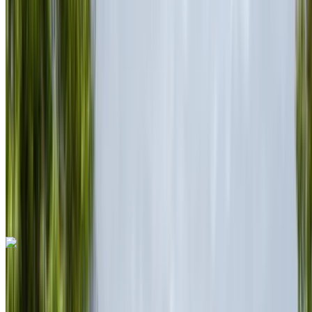
Euro
Spor Arabalar
Benzin
MAD 28,000
/ gün
Sınırsız
MAD 600,000
/ mo.
6000 km
Sigorta dahil
Otomatik Şanzıman
Ücretsiz teslimat
Rabat Sale
Havalimanı, Rabat
Rabat Sale Havalimanı,
Rabat
Ara
+212708889994
Whatsapp
Ferrari Purosangue 2023
Rabat Sale Havalimanı, Rabat
Rabat Sale
Havalimanı, Rabat