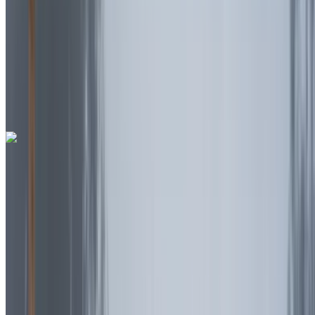
Sigorta dahil
Otomatik Şanzıman
Ücretsiz teslimat
Rabat Sale
Havalimanı, Rabat
Rabat Sale Havalimanı,
Rabat
Ara
+212708889994
Whatsapp
Ferrari 296 GTS 2023
Rabat Sale Havalimanı, Rabat
Rabat Sale
Havalimanı, Rabat
2023
Euro
Cabrio
Hibrit
MAD 42,000
/ gün
Sınırsız