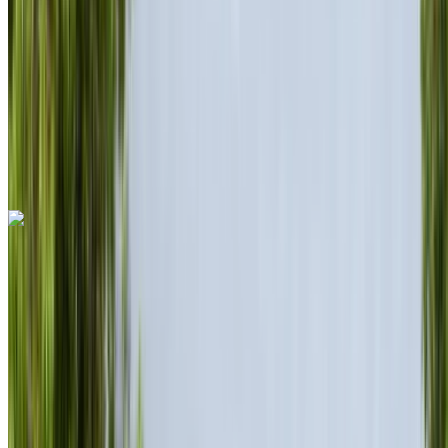
6000 km
Sigorta dahil
Otomatik Şanzıman
Ücretsiz teslimat
Rabat Sale
Havalimanı, Rabat
Rabat Sale Havalimanı,
Rabat
Ara
+212708889994
Whatsapp
Ferrari Purosangue 2023
Rabat Sale Havalimanı, Rabat
Rabat Sale
Havalimanı, Rabat
2023
Euro
SUV
Benzin
MAD 44,000
/ gün