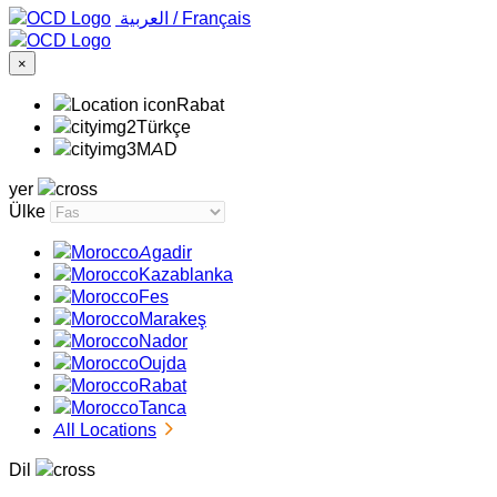
‏العربية ‏
/
Français
×
Rabat
Türkçe
MAD
yer
Ülke
Agadir
Kazablanka
Fes
Marakeş
Nador
Oujda
Rabat
Tanca
All Locations
Dil