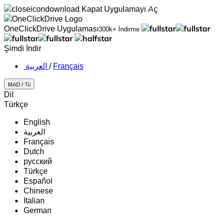
Kapat
Uygulamayı Aç
OneClickDrive Uygulaması
300k+ İndirme
Şimdi İndir
‏العربية ‏
/
Français
MAD /
Tü
Dil
Türkçe
English
‏العربية‏
Français
Dutch
русский
Türkçe
Español
Chinese
Italian
German