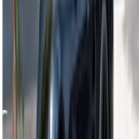
Euro
süper araba
Benzin
MAD 55,555
/ gün
Sınırsız
MAD 1,620,000
/ mo.
6000 km
Sigorta dahil
Otomatik Şanzıman
Ücretsiz teslimat
Rabat Sale
Havalimanı, Rabat
Rabat Sale Havalimanı,
Rabat
Ara
+212708889994
Whatsapp
Lamborghini Huracan 2023
Rabat Sale Havalimanı, Rabat
Rabat Sale
Havalimanı, Rabat