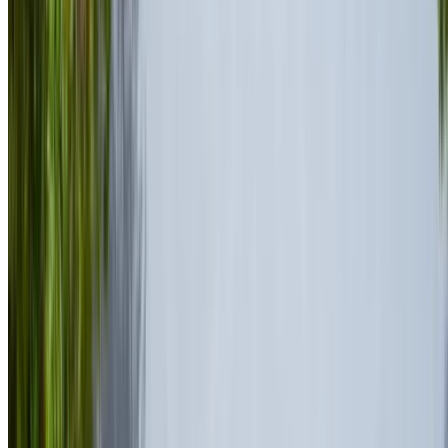
Rabat Sale Havalimanı, Rabat
Rabat Sale
Havalimanı, Rabat
2023
Euro
Cabrio
Hibrit
MAD 35,000
/ gün
Sınırsız
MAD 750,000
/ mo.
6000 km
Sigorta dahil
Otomatik Şanzıman
Ücretsiz teslimat
Rabat Sale
Havalimanı, Rabat
Rabat Sale Havalimanı,
Rabat
Ara
+212708889994
Whatsapp
Tek Uygulama. Sonsuz Araba Seçenekleri.