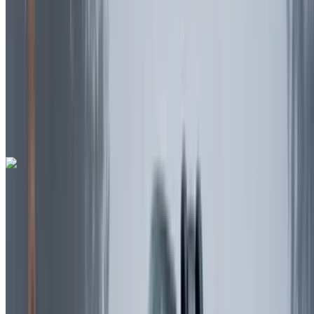
MAD 900,000
/ mo.
6000 km
Sigorta dahil
Otomatik Şanzıman
Ücretsiz teslimat
Rabat Sale
Havalimanı, Rabat
Rabat Sale Havalimanı,
Rabat
Ara
+212708889994
Whatsapp
Ferrari Roma 2023
Rabat Sale Havalimanı, Rabat
Rabat Sale
Havalimanı, Rabat
2023
Euro
süper araba
Benzin
MAD 42,000
/ gün