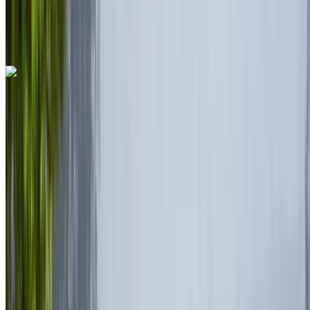
Araba kiralayın veya satın alın. Karşılaştırın & anında
rezervasyon yapın.
Ferrari Roma 2023
Rabat Sale Havalimanı, Rabat
Rabat Sale
Havalimanı, Rabat
2023
Euro
süper araba
Benzin
MAD 35,000
/ gün
Sınırsız
MAD 750,000
/ mo.
6000 km
Sigorta dahil
Otomatik Şanzıman