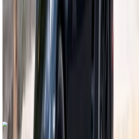
2023
Euro
süper araba
Benzin
MAD 42,000
/ gün
Sınırsız
MAD 900,000
/ mo.
6000 km
Sigorta dahil
Otomatik Şanzıman
Ücretsiz teslimat
Rabat Sale
Havalimanı, Rabat
Rabat Sale Havalimanı,
Rabat
Ara
+212708889994
Whatsapp
Lamborghini Aventador 2023