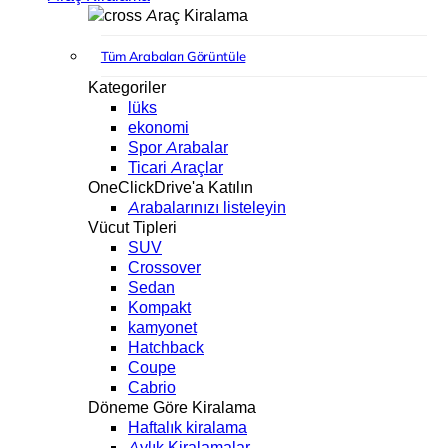
Araç Kiralama
Tüm Arabaları Görüntüle
Kategoriler
lüks
ekonomi
Spor Arabalar
Ticari Araçlar
OneClickDrive'a Katılın
Arabalarınızı listeleyin
Vücut Tipleri
SUV
Crossover
Sedan
Kompakt
kamyonet
Hatchback
Coupe
Cabrio
Döneme Göre Kiralama
Haftalık kiralama
Aylık Kiralamalar