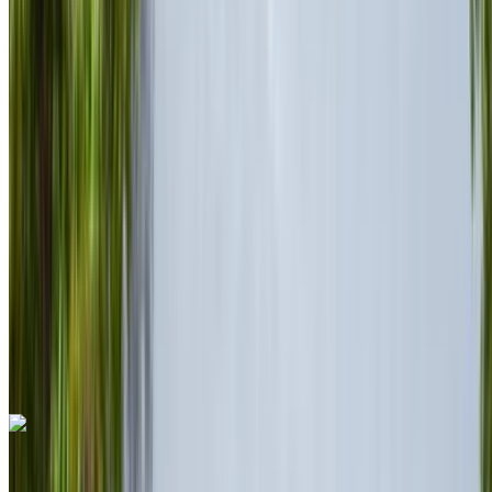
2023
Euro
SUV
Benzin
MAD 55,000
/ gün
Sınırsız
MAD 1,350,000
/ mo.
6000 km
Sigorta dahil
Otomatik Şanzıman
Ücretsiz teslimat
Rabat Sale
Havalimanı, Rabat
Rabat Sale Havalimanı,
Rabat
Ara
+212708889994
Whatsapp
Ferrari 296 GTS 2023