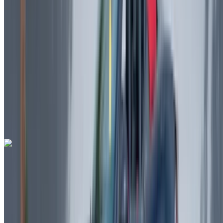
MAD 42,000
/ gün
Sınırsız
MAD 900,000
/ mo.
6000 km
Sigorta dahil
Otomatik Şanzıman
Ücretsiz teslimat
Rabat Sale
Havalimanı, Rabat
Rabat Sale Havalimanı,
Rabat
Ara
+212708889994
Whatsapp
Ferrari F8 Tributo Spider 2023
Rabat Sale Havalimanı, Rabat
Rabat Sale
Havalimanı, Rabat
2023
Euro
süper araba