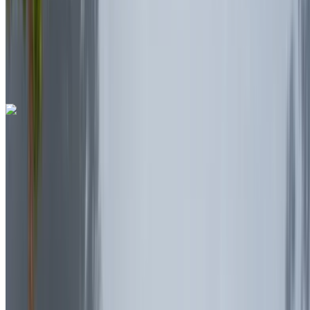
Otomatik Şanzıman
Ücretsiz teslimat
Rabat Sale
Havalimanı, Rabat
Rabat Sale Havalimanı,
Rabat
Ara
+212708889994
Whatsapp
Ferrari Purosangue 2023
Rabat Sale Havalimanı, Rabat
Rabat Sale
Havalimanı, Rabat
2023
Euro
SUV
Benzin
MAD 55,555
/ gün
Sınırsız
MAD 1,620,000
/ mo.
6000 km