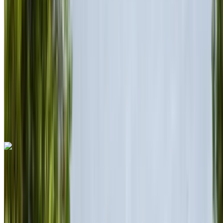
MAD 28,000
/ gün
Sınırsız
MAD 600,000
/ mo.
6000 km
Sigorta dahil
Otomatik Şanzıman
Ücretsiz teslimat
Rabat Sale
Havalimanı, Rabat
Rabat Sale Havalimanı,
Rabat
Ara
+212708889994
Whatsapp
Ferrari Roma 2023
Rabat Sale Havalimanı, Rabat
Rabat Sale
Havalimanı, Rabat
2023
Euro