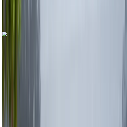
Ücretsiz teslimat
Rabat Sale Havalimanı,
Rabat
Rabat Sale Havalimanı, Rabat
Ara
+212708889994
Whatsapp
Ferrari Portofino 2023
Rabat Sale Havalimanı, Rabat
Rabat Sale
Havalimanı, Rabat
2023
Euro
Spor Arabalar
Benzin
MAD 35,000
/ gün
Sınırsız
MAD 750,000
/ mo.
6000 km
Sigorta dahil