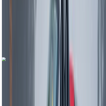
Sınırsız
MAD 900,000
/ mo.
6000 km
Sigorta dahil
Otomatik Şanzıman
Ücretsiz teslimat
Rabat Sale Havalimanı,
Rabat
Rabat Sale Havalimanı, Rabat
Ara
+212708889994
Whatsapp
Ferrari Portofino 2023
Rabat Sale Havalimanı, Rabat
Rabat Sale
Havalimanı, Rabat
2023
Euro
Spor Arabalar
Benzin