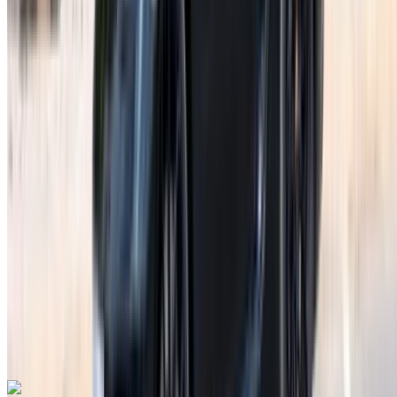
Rabat Sale Havalimanı, Rabat
Rabat Sale
Havalimanı, Rabat
2023
Euro
süper araba
Benzin
MAD 44,000
/ gün
Sınırsız
MAD 1,080,000
/ mo.
6000 km
Sigorta dahil
Otomatik Şanzıman
Ücretsiz teslimat
Rabat Sale
Havalimanı, Rabat
Rabat Sale Havalimanı,
Rabat
Ara
+212708889994
Whatsapp