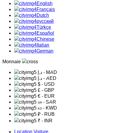
English
Français
Dutch
русский
Türkçe
Español
Chinese
Italian
German
Monnaie
د.إ
- MAD
د.إ
- AED
$
- USD
£
- GBP
€
- EUR
- SAR
SR
- KWD
KD
₽
- RUB
₹
- INR
Location Voiture