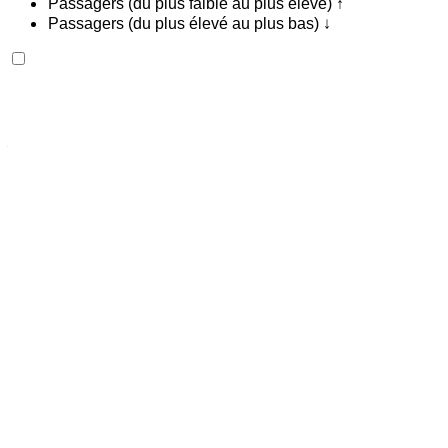
Passagers (du plus faible au plus élevé) ↑
Passagers (du plus élevé au plus bas) ↓
Mercedes Benz E220d 2024
Aéroport de Rabat Sale, Rabat
Aéroport de
Rabat Sale, Rabat
2024
Européen
luxe
Diesel
MAD 2800
/ jour
Illimité
MAD 70,000
/ mo.
6000 km
Assurance incluse
Transmission automobile
Livraison gratuite