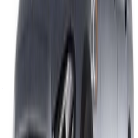
/ Soutien
+212708880005
info@oneclickdrive.com
/ Entreprises
sales@oneclickdrive.com
Vous avez des voitures à louer ou à vendre ?
Atteindre des milliers de personnes chaque jour.
Référencez vos voitures
Des moyens flexibles pour payer directement votre
partenaire