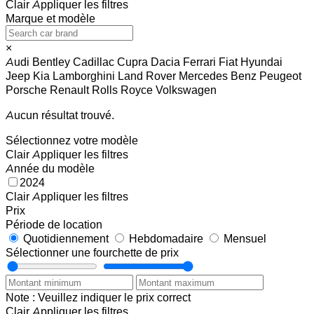
Clair
Appliquer les filtres
Marque et modèle
×
Audi
Bentley
Cadillac
Cupra
Dacia
Ferrari
Fiat
Hyundai
Jeep
Kia
Lamborghini
Land Rover
Mercedes Benz
Peugeot
Porsche
Renault
Rolls Royce
Volkswagen
Aucun résultat trouvé.
Sélectionnez votre modèle
Clair
Appliquer les filtres
Année du modèle
2024
Clair
Appliquer les filtres
Prix
Période de location
Quotidiennement
Hebdomadaire
Mensuel
Sélectionner une fourchette de prix
Note : Veuillez indiquer le prix correct
Clair
Appliquer les filtres