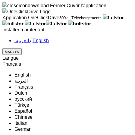
Fermer
Ouvrir l'application
Application OneClickDrive
300k+ Téléchargements
Installer maintenant
‏العربية ‏
/
English
MAD /
FR
Langue
Français
English
‏العربية‏
Français
Dutch
русский
Türkçe
Español
Chinese
Italian
German