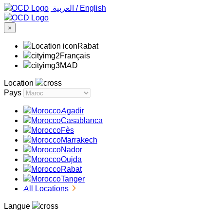
‏العربية ‏
/
English
×
Rabat
Français
MAD
Location
Pays
Agadir
Casablanca
Fès
Marrakech
Nador
Oujda
Rabat
Tanger
All Locations
Langue