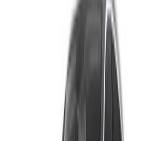
contactez directement le loueur de voitures. Mentionnez que
vous avez vu leur annonce sur OneClickDrive.com pour
obtenir le meilleur tarif. Soyez assuré que les meilleures
offres de location de voiture sont à portée de clic !
NOTE:
Les listes ci-dessus, y compris les prix, sont mises
à jour par les autorités compétentes. société de location
de voitures. Si la voiture n'est pas disponible au prix
mentionné (hors TVA), veuillez
nous informer
et nous vous
proposerons la meilleure alternative. Heureuxlocation!
Clause de non-responsabilité:
En utilisant ce site web, vous acceptez nos conditions
générales et notre politique de confidentialité et vous
dégagez OneClickDrive.ma de toute responsabilité
concernant des informations incorrectes fournies par les
sociétés de location de voitures ou par nous-mêmes.
×
OTP incorrect