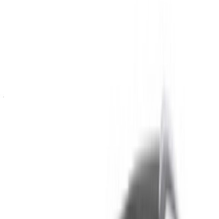
70,000
2024
Mercedes Benz
MAD
E220d (Noir),
MAD 2,900
MAD 19,000
70,000
2024
Location et conduite autonome a Mercedes Benz E220d
Voiture de luxe en Rabat, Maroc. Différents modèles dont
2024 de E220d sont disponibles à la location. Vous
trouverez ci-dessous des offres en direct avec des tarifs par
jour, par semaine et par mois directement auprès des
fournisseurs. Ne payez pas de commission ou de frais de
réservation. L'enlèvement de la succursale est gratuit à partir
de Aéroport de Rabat Sale. Pour la disponibilité et la
livraison sur place ou Rabat L'aéroport d'Anvers est situé à
la date et à l'heure de votre choix, veuillez vous renseigner
auprès du fournisseur. Contactez-le par téléphone, par
WhatsApp ou demandez à être rappelé.
Bienvenue à OneClickDrive.ma - Maroc le plus grand
marché de l'automobile du monde.Nos partenaires loueurs
de voitures mettent à jour leur stock pour OneClickDrive en
temps réel afin que vous puissiez toujours bénéficier des prix
les plus récents. Parcourez, filtrez, présélectionnez et