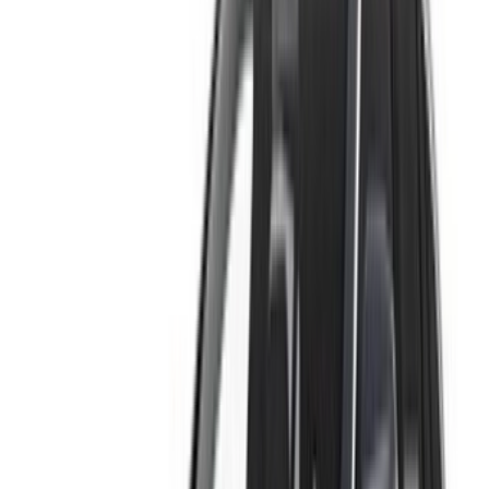
Connectez-vous pour accéder à vos favoris,
suivre les offres et réserver plus rapidement.
Continuer
ou
Vous n'avez pas de compte ?
S'inscrire
Vous avez déjà un compte ?
Connexion
×
OTP incorrect
Créer un compte. Obtenez de meilleures conditions.
Log In. Take the Wheel.