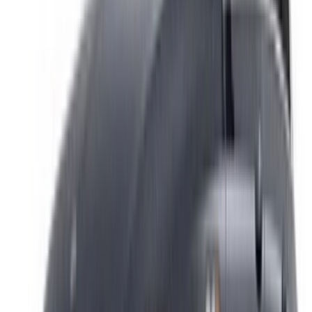
Référencez vos voitures
Des moyens flexibles pour payer directement votre
partenaire
/ Ressources
Location voiture Agadir
Location voiture Casablanca
Location voiture Fès
Location voiture Marrakech
Location voiture Nador
Location voiture Oujda
Location voiture Rabat
Location voiture Tanger
Aéroport de Casablanca
Aéroport de Marrakech
/ Entreprise
Plan du site XML
Blog sur la location de voitures