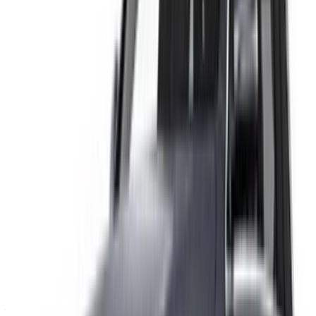
Continuer
Or
Vous n'avez pas de compte ?
S'inscrire
Vous avez déjà un compte?
Connexion
Votre plateforme unique pour explorer les meilleures offres
de location de voitures et de voitures d'occasion à travers le
Maroc. Des options économiques aux voitures de luxe,
trouvez la bonne voiture pour votre voyage. OneClickDrive
vous aide à trouver des fournisseurs locaux de confiance,
afin que vous puissiez profiter d'une expérience fluide et
sans stress.
Vous avez des voitures à louer ou à vendre ?
Atteindre des milliers de personnes chaque jour.