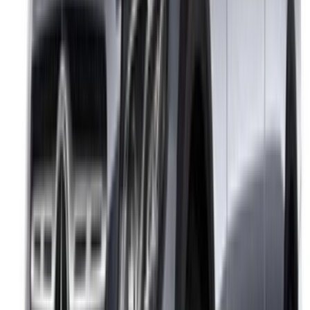
Casa-Oasis, Route de Nouasseur, Casablanca 20000,
Maroc
©OneClickDrive 2026.
Tous droits réservés
Suivez-nous sur:
English
‏العربية‏
Français
Dutch
русский
Türkçe
Español
Chinese
Italian
German
X
Fermer
Compris !