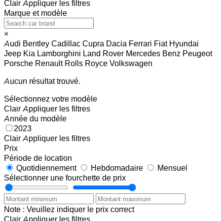
Clair
Appliquer les filtres
Marque et modèle
×
Audi
Bentley
Cadillac
Cupra
Dacia
Ferrari
Fiat
Hyundai
Jeep
Kia
Lamborghini
Land Rover
Mercedes Benz
Peugeot
Porsche
Renault
Rolls Royce
Volkswagen
Aucun résultat trouvé.
Sélectionnez votre modèle
Clair
Appliquer les filtres
Année du modèle
2023
Clair
Appliquer les filtres
Prix
Période de location
Quotidiennement
Hebdomadaire
Mensuel
Sélectionner une fourchette de prix
Note : Veuillez indiquer le prix correct
Clair
Appliquer les filtres