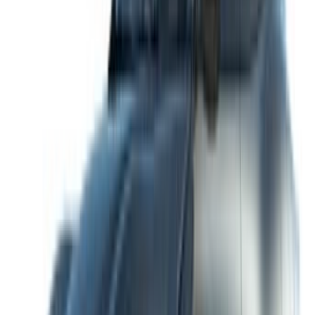
Casa-Oasis, Route de Nouasseur, Casablanca 20000,
Maroc
©OneClickDrive 2026.
Tous droits réservés
Suivez-nous sur:
English
‏العربية‏
Français
Dutch
русский
Türkçe
Español
Chinese
Italian
German
X
Fermer
Compris !