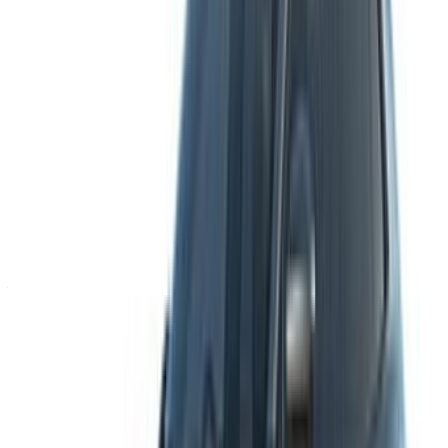
/ Soutien
+212708880005
info@oneclickdrive.com
/ Entreprises
sales@oneclickdrive.com
Vous avez des voitures à louer ou à vendre ?
Atteindre des milliers de personnes chaque jour.
Référencez vos voitures
Des moyens flexibles pour payer directement votre
partenaire