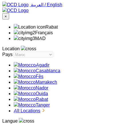
‏العربية ‏
/
English
×
Rabat
Français
MAD
Location
Pays
Agadir
Casablanca
Fès
Marrakech
Nador
Oujda
Rabat
Tanger
All Locations
Langue