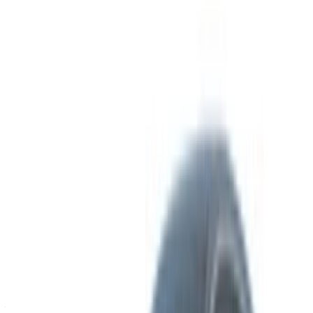
Continuer
Or
Vous n'avez pas de compte ?
S'inscrire
Vous avez déjà un compte?
Connexion
Votre plateforme unique pour explorer les meilleures offres
de location de voitures et de voitures d'occasion à travers le
Maroc. Des options économiques aux voitures de luxe,
trouvez la bonne voiture pour votre voyage. OneClickDrive
vous aide à trouver des fournisseurs locaux de confiance,
afin que vous puissiez profiter d'une expérience fluide et
sans stress.
Vous avez des voitures à louer ou à vendre ?
Atteindre des milliers de personnes chaque jour.