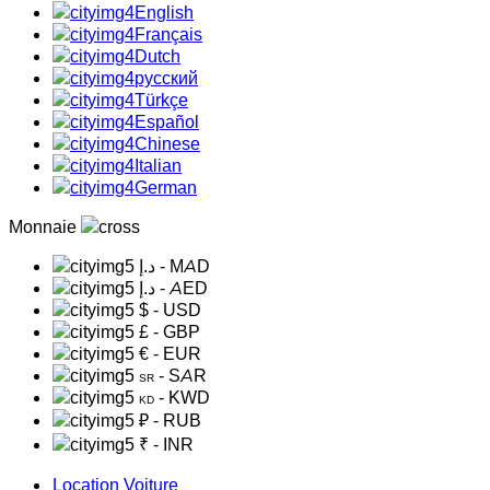
English
Français
Dutch
русский
Türkçe
Español
Chinese
Italian
German
Monnaie
د.إ
- MAD
د.إ
- AED
$
- USD
£
- GBP
€
- EUR
- SAR
SR
- KWD
KD
₽
- RUB
₹
- INR
Location Voiture