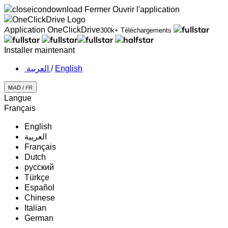
Fermer
Ouvrir l'application
Application OneClickDrive
300k+ Téléchargements
Installer maintenant
‏العربية ‏
/
English
MAD /
FR
Langue
Français
English
‏العربية‏
Français
Dutch
русский
Türkçe
Español
Chinese
Italian
German