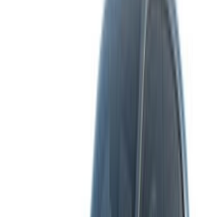
Référencez vos voitures
Des moyens flexibles pour payer directement votre
partenaire
/ Ressources
Location voiture Agadir
Location voiture Casablanca
Location voiture Fès
Location voiture Marrakech
Location voiture Nador
Location voiture Oujda
Location voiture Rabat
Location voiture Tanger
Aéroport de Casablanca
Aéroport de Marrakech
/ Entreprise
Plan du site XML
Blog sur la location de voitures