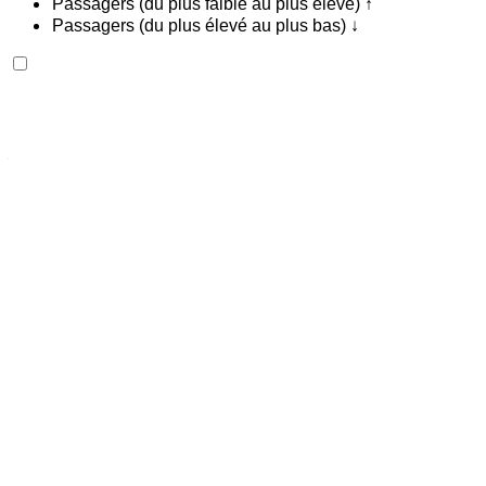
Passagers (du plus faible au plus élevé) ↑
Passagers (du plus élevé au plus bas) ↓
Ferrari Purosangue 2023
Aéroport de Rabat Sale, Rabat
Aéroport de
Rabat Sale, Rabat
2023
Européen
SUV
Essence
MAD 44,000
/ jour
Illimité
MAD 1,080,000
/ mo.
6000 km
Assurance incluse
Transmission automobile
Livraison gratuite