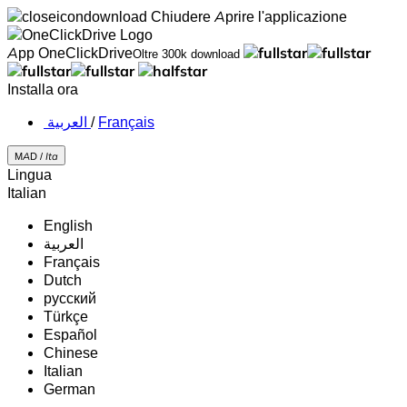
Chiudere
Aprire l'applicazione
App OneClickDrive
Oltre 300k download
Installa ora
‏العربية ‏
/
Français
MAD /
Ita
Lingua
Italian
English
‏العربية‏
Français
Dutch
русский
Türkçe
Español
Chinese
Italian
German