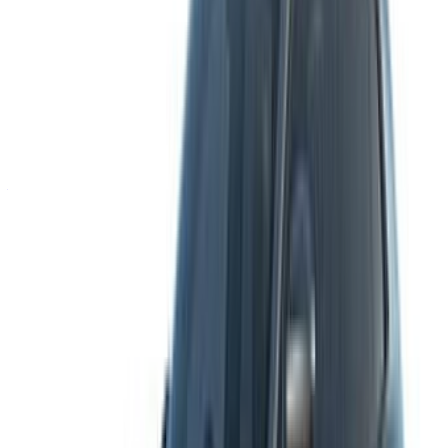
+212708880005
info@oneclickdrive.com
/ Affari
sales@oneclickdrive.com
Avete auto da noleggiare o vendere?
Raggiungere migliaia di persone ogni giorno.
Elenca le tue auto
Modi flessibili per pagare direttamente il vostro partner