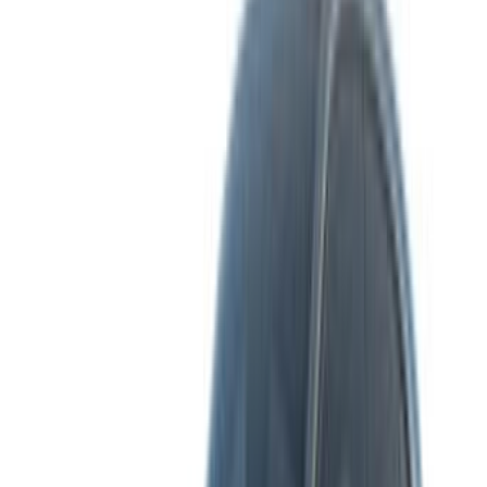
Modi flessibili per pagare direttamente il vostro partner
/ Risorse
Noleggio auto Agadir
Noleggio auto Casablanca
Noleggio auto Fès
Noleggio auto Marrakech
Noleggio auto Nador
Noleggio auto Oujda
Noleggio auto Rabat
Noleggio auto Tangier
Aeroporto di Casablanca
Aeroporto di Marrakesh
/ Azienda
Mappa del sito XML
Blog sull'autonoleggio
/ Supporto