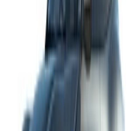
Casa-Oasis, Route de Nouasseur, Casablanca 20000,
Marocco
©OneClickDrive 2026.
Tutti i diritti riservati
Seguiteci su:
English
‏العربية‏
Français
Dutch
русский
Türkçe
Español
Chinese
Italian
German
X
Chiudere
Fatto. Saluti!