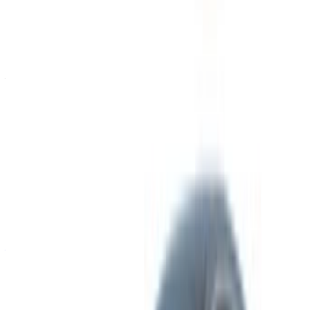
Continua
Or
Non avete un account?
Iscriviti
Avete già un account?
Accesso
La vostra piattaforma unica per esplorare le migliori offerte di
noleggio auto e auto usate in Marocco. Dalle opzioni più
economiche alle auto di lusso, trovate l'auto giusta per il
vostro viaggio. OneClickDrive vi aiuta a trovare i fornitori
locali di fiducia, in modo che possiate vivere un'esperienza
senza problemi e senza stress.
Avete auto da noleggiare o vendere?
Raggiungere migliaia di persone ogni giorno.
Elenca le tue auto