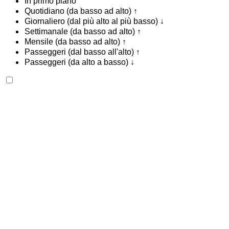
In primo piano
Quotidiano (da basso ad alto) ↑
Giornaliero (dal più alto al più basso) ↓
Settimanale (da basso ad alto) ↑
Mensile (da basso ad alto) ↑
Passeggeri (dal basso all'alto) ↑
Passeggeri (da alto a basso) ↓
Ferrari Purosangue 2023
Aeroporto di Rabat Sale, Rabat
Aeroporto di
Rabat Sale, Rabat
2023
Euro
SUV
Benzina
MAD 44,000
/ giorno
Illimitato
MAD 1,080,000
/ mo.