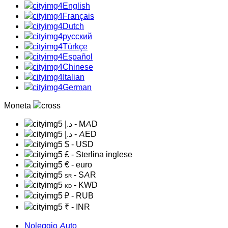
English
Français
Dutch
русский
Türkçe
Español
Chinese
Italian
German
Moneta
د.إ
- MAD
د.إ
- AED
$
- USD
£
- Sterlina inglese
€
- euro
- SAR
SR
- KWD
KD
₽
- RUB
₹
- INR
Noleggio Auto