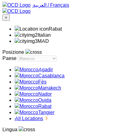
‏العربية ‏
/
Français
×
Rabat
Italian
MAD
Posizione
Paese
Agadir
Casablanca
Fès
Marrakech
Nador
Oujda
Rabat
Tangier
All Locations
Lingua