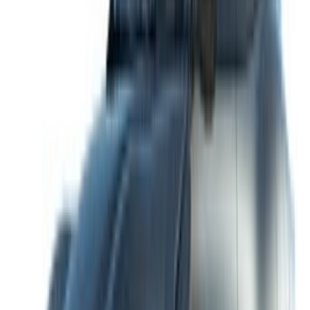
Casa-Oasis, Route de Nouasseur, Kazablanka 20000, Fas
©OneClickDrive 2026.
Tüm hakları saklıdır
Bizi takip edin:
English
‏العربية‏
Français
Dutch
русский
Türkçe
Español
Chinese
Italian
German
X
Kapat
Anlaşıldı!