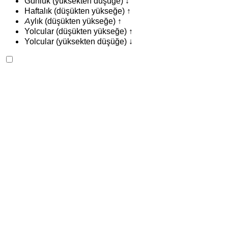
Günlük (yüksekten düşüğe) ↓
Haftalık (düşükten yükseğe) ↑
Aylık (düşükten yükseğe) ↑
Yolcular (düşükten yükseğe) ↑
Yolcular (yüksekten düşüğe) ↓
Ferrari Purosangue 2023
Rabat Sale Havalimanı, Rabat
Rabat Sale
Havalimanı, Rabat
2023
Euro
SUV
Benzin
MAD 44,000
/ gün
Sınırsız
MAD 1,080,000
/ mo.
6000 km
Sigorta dahil