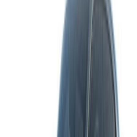
/ Kaynaklar
Araba kiralama Agadir
Araba kiralama Kazablanka
Araba kiralama Fes
Araba kiralama Marakeş
Araba kiralama Nador
Araba kiralama Oujda
Araba kiralama Rabat
Araba kiralama Tanca
Kazablanka Havaalanı
Marakeş Havaalanı
/ şirket
SİTE HARİTASI XML
Araba Kiralama Blog
/ Destek olmak
+212708880005