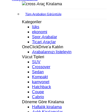
Araç Kiralama
Tüm Arabaları Görüntüle
Kategoriler
lüks
ekonomi
Spor Arabalar
Ticari Araçlar
OneClickDrive'a Katılın
Arabalarınızı listeleyin
Vücut Tipleri
SUV
Crossover
Sedan
Kompakt
kamyonet
Hatchback
Coupe
Cabrio
Döneme Göre Kiralama
Haftalık kiralama
Aylık Kiralamalar