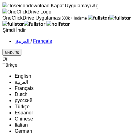
Kapat
Uygulamayı Aç
OneClickDrive Uygulaması
300k+ İndirme
Şimdi İndir
‏العربية ‏
/
Français
MAD /
Tü
Dil
Türkçe
English
‏العربية‏
Français
Dutch
русский
Türkçe
Español
Chinese
Italian
German