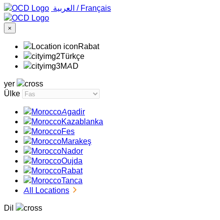
‏العربية ‏
/
Français
×
Rabat
Türkçe
MAD
yer
Ülke
Agadir
Kazablanka
Fes
Marakeş
Nador
Oujda
Rabat
Tanca
All Locations
Dil