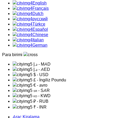
English
Français
Dutch
русский
Türkçe
Español
Chinese
Italian
German
Para birimi
د.إ
- MAD
د.إ
- AED
$
- USD
£
- İngiliz Poundu
€
- avro
- SAR
SR
- KWD
KD
₽
- RUB
₹
- INR
Araç Kiralama