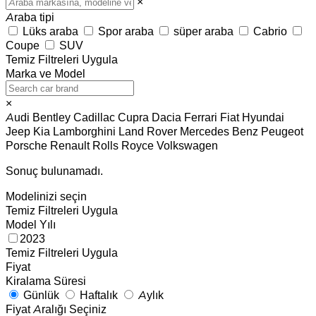
×
Araba tipi
Lüks araba
Spor araba
süper araba
Cabrio
Coupe
SUV
Temiz
Filtreleri Uygula
Marka ve Model
×
Audi
Bentley
Cadillac
Cupra
Dacia
Ferrari
Fiat
Hyundai
Jeep
Kia
Lamborghini
Land Rover
Mercedes Benz
Peugeot
Porsche
Renault
Rolls Royce
Volkswagen
Sonuç bulunamadı.
Modelinizi seçin
Temiz
Filtreleri Uygula
Model Yılı
2023
Temiz
Filtreleri Uygula
Fiyat
Kiralama Süresi
Günlük
Haftalık
Aylık
Fiyat Aralığı Seçiniz