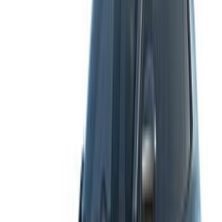
info@oneclickdrive.com
/ İş Dünyası
sales@oneclickdrive.com
Kiralayacak veya satacak arabanız mı var?
Her gün binlerce kişiye ulaşın.
Arabalarınızı listeleyin
Ortağınıza doğrudan ödeme yapmanın esnek yolları