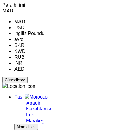
Para birimi
MAD
MAD
USD
İngiliz Poundu
avro
SAR
KWD
RUB
INR
AED
Fas
Agadir
Kazablanka
Fes
Marakeş
More cities