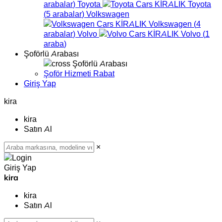
arabalar
)
Toyota
Toyota
(
5
arabalar
)
Volkswagen
Volkswagen
(
4
arabalar
)
Volvo
Volvo
(
1
araba
)
Şoförlü Arabası
Şoförlü Arabası
Şoför Hizmeti Rabat
Giriş Yap
kira
kira
Satın Al
×
Giriş Yap
kira
kira
Satın Al