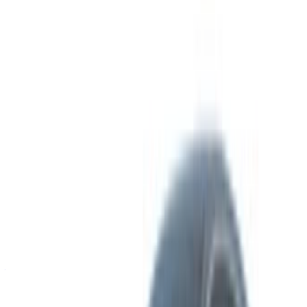
Or
Hesabınız yok mu?
Kaydolun
Zaten bir hesabınız var?
Giriş Yap
Fas genelinde araç kiralama ve ikinci el araçlarda en iyi
fırsatları keşfetmek için tek durak platformunuz. Bütçe dostu
seçeneklerden lüks sürüşlere kadar, yolculuğunuz için doğru
aracı bulun. OneClickDrive sizi güvenilir yerel tedarikçilerle
eşleştirmeye yardımcı olur, böylece sorunsuz ve stressiz bir
deneyimin keyfini çıkarabilirsiniz.
Kiralayacak veya satacak arabanız mı var?
Her gün binlerce kişiye ulaşın.
Arabalarınızı listeleyin
Ortağınıza doğrudan ödeme yapmanın esnek yolları