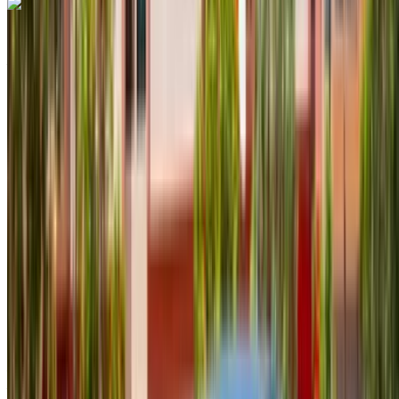
Renault Clio 2024
Aéroport international Agadir, Agadir
Aéroport
international Agadir, Agadir
2024
Européen
Compactes
Diesel
MAD 615
/ jour
Illimité
MAD 13,500
/ mo.
6000 km
Assurance incluse
Transmission automobile
Livraison gratuite
Aéroport international
Agadir, Agadir
Aéroport international Agadir,
Agadir
Appeler
+212708889994