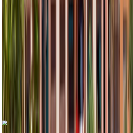
international Agadir, Agadir
2024
Européen
Compactes
Diesel
MAD 550
/ jour
Illimité
MAD 12,000
/ mo.
6000 km
Assurance incluse
Transmission automobile
Livraison gratuite
Aéroport international
Agadir, Agadir
Aéroport international Agadir,
Agadir
Appeler
+212708889994
WhatsApp
Renault Clio 2024