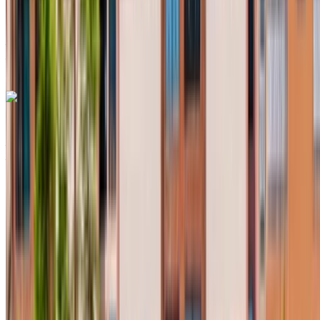
Livraison gratuite
Aéroport international
Agadir, Agadir
Aéroport international Agadir,
Agadir
Appeler
+212708889994
WhatsApp
Renault Clio 2023
Aéroport Agadir, Agadir
Aéroport Agadir,
Agadir
2023
Européen
Compactes
Diesel
MAD 550
/ jour
Illimité
MAD 12,000
/ mo.
6000 km
Assurance incluse