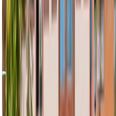
MAD 450
/ jour
Illimité
MAD 11,700
/ mo.
6000 km
Assurance incluse
Transmission automobile
Livraison gratuite
Aéroport international
Agadir, Agadir
Aéroport international Agadir,
Agadir
Appeler
+212708889994
WhatsApp
Renault Clio 2024
Voiture compacte grise, 4 places, économique en carburant,
navigation urbaine, style moderne
Aéroport international Agadir, Agadir
Aéroport
international Agadir, Agadir