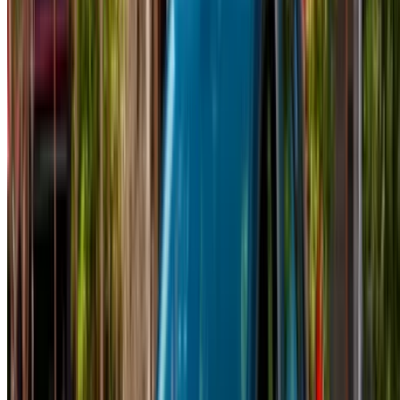
de voitures et contactez les directement par téléphone,
WhatsApp ou demandez qu'on vous rappelle.
Veillez à demander des photos et des spécifications
réelles de la voiture avant de conclure l'accord.
Réservez directement, sans majoration!
Renault Clio Voiture Voiture prix de location en
Agadir
Quotidiennement
Hebdomadaire
Mensuel
Renault Clio
MAD
MAD 500
MAD 3,150
(Noir), 2023
11,700
Renault Clio
MAD
MAD 550
MAD 3,500
(Gris), 2023
12,000
Renault Clio
MAD
MAD 550
MAD 3,500
(Argent), 2024
12,000
Renault Clio
MAD
MAD 450
MAD 2,960
(Blanc), 2023
11,700
Renault Clio
MAD
MAD 550
MAD 3,500
(Gris), 2024
12,000
Location et conduite autonome a Renault Clio Compactes en