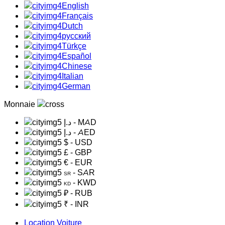
English
Français
Dutch
русский
Türkçe
Español
Chinese
Italian
German
Monnaie
د.إ
- MAD
د.إ
- AED
$
- USD
£
- GBP
€
- EUR
- SAR
SR
- KWD
KD
₽
- RUB
₹
- INR
Location Voiture