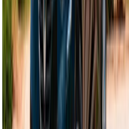
Casa-Oasis, Route de Nouasseur, Casablanca 20000,
Maroc
©OneClickDrive 2026.
Tous droits réservés
Suivez-nous sur:
English
‏العربية‏
Français
Dutch
русский
Türkçe
Español
Chinese
Italian
German
X
Fermer
Compris !