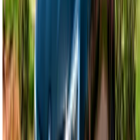
/ Ressources
Location voiture Agadir
Location voiture Casablanca
Location voiture Fès
Location voiture Marrakech
Location voiture Nador
Location voiture Oujda
Location voiture Rabat
Location voiture Tanger
Aéroport de Casablanca
Aéroport de Marrakech
/ Entreprise
Plan du site XML
Blog sur la location de voitures
/ Soutien
+212708880005
info@oneclickdrive.com