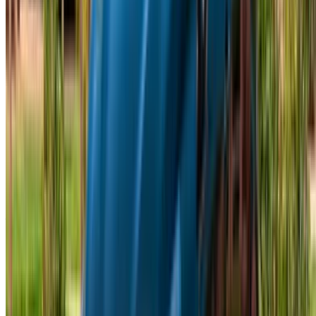
Vous avez déjà un compte?
Connexion
Votre plateforme unique pour explorer les meilleures offres
de location de voitures et de voitures d'occasion à travers le
Maroc. Des options économiques aux voitures de luxe,
trouvez la bonne voiture pour votre voyage. OneClickDrive
vous aide à trouver des fournisseurs locaux de confiance,
afin que vous puissiez profiter d'une expérience fluide et
sans stress.
Vous avez des voitures à louer ou à vendre ?
Atteindre des milliers de personnes chaque jour.
Référencez vos voitures
Des moyens flexibles pour payer directement votre
partenaire