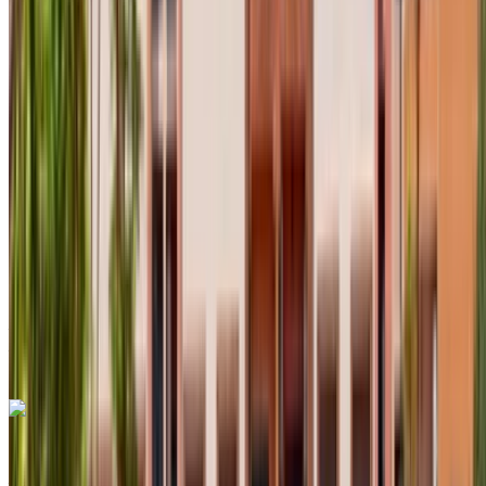
2024
Européen
Compactes
Essence
MAD 550
/ jour
Illimité
MAD 12,000
/ mo.
6000 km
Assurance incluse
Transmission automobile
Livraison gratuite
Aéroport international
Agadir, Agadir
Aéroport international Agadir,
Agadir
Appeler
+212708889994
WhatsApp
Renault Clio 2024
Aéroport international Agadir, Agadir
Aéroport