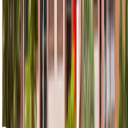
Aéroport international Agadir, Agadir
Aéroport
international Agadir, Agadir
2024
Européen
Compactes
Diesel
MAD 550
/ jour
Illimité
MAD 12,000
/ mo.
6000 km
Assurance incluse
Transmission automobile
Livraison gratuite
Aéroport international
Agadir, Agadir
Aéroport international Agadir,
Agadir
Appeler
+212708889994
WhatsApp