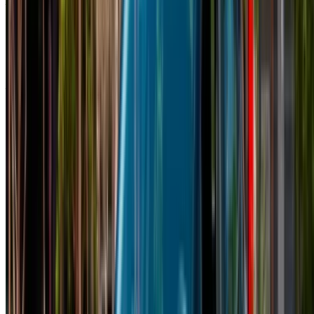
Agadir, Maroc. Différents modèles dont 2024, 2023 de Clio
sont disponibles à la location. Vous trouverez ci-dessous des
offres en direct avec des tarifs par jour, par semaine et par
mois directement auprès des fournisseurs. Ne payez pas de
commission ou de frais de réservation. L'enlèvement de la
succursale est gratuit à partir de Agadir International Airport,
Agadir Airport. Pour la disponibilité et la livraison sur place
ou Agadir L'aéroport d'Anvers est situé à la date et à l'heure
de votre choix, veuillez vous renseigner auprès du
fournisseur. Contactez-le par téléphone, par WhatsApp ou
demandez à être rappelé.
Bienvenue à OneClickDrive.ma - Maroc le plus grand
marché de l'automobile du monde.Nos partenaires loueurs
de voitures mettent à jour leur stock pour OneClickDrive en
temps réel afin que vous puissiez toujours bénéficier des prix
les plus récents. Parcourez, filtrez, présélectionnez et
contactez directement le loueur de voitures. Mentionnez que
vous avez vu leur annonce sur OneClickDrive.com pour
obtenir le meilleur tarif. Soyez assuré que les meilleures
offres de location de voiture sont à portée de clic !