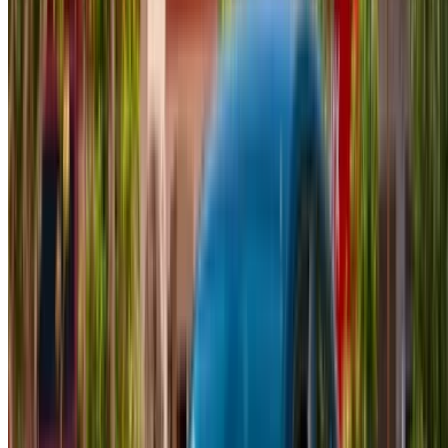
WhatsApp
Montrer 1 - 8 de 8 voitures
1
Vous cherchez d'autres options ?
Parcourir toutes les voitures
Sauvegarder des voitures. Suivez les prix. Réservez plus
rapidement.
Créer un compte
Comment obtenir le meilleur prix
Compare offers from multiple rent a car companies in
the Maroc, en fonction de votre localisation, de votre
budget et de vos besoins.
Affinez vos préférences: spécifications du véhicule,
kilométrage maximal, assurance incluse,
caractéristiques du véhicule et ainsi de suite.
Faites une liste courte des meilleures offres du loueur