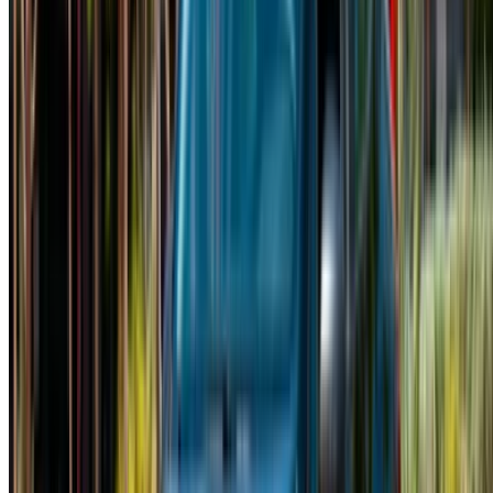
NOTE:
Les listes ci-dessus, y compris les prix, sont mises
à jour par les autorités compétentes. société de location
de voitures. Si la voiture n'est pas disponible au prix
mentionné (hors TVA), veuillez
nous informer
et nous vous
proposerons la meilleure alternative. Heureuxlocation!
Clause de non-responsabilité:
En utilisant ce site web, vous acceptez nos conditions
générales et notre politique de confidentialité et vous
dégagez OneClickDrive.ma de toute responsabilité
concernant des informations incorrectes fournies par les
sociétés de location de voitures ou par nous-mêmes.
×
OTP incorrect
Connectez-vous pour accéder à vos favoris,
suivre les offres et réserver plus rapidement.