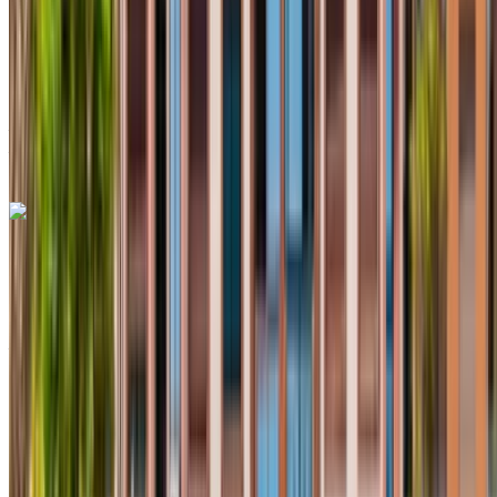
Assurance incluse
Transmission automobile
Livraison gratuite
Aéroport international
Agadir, Agadir
Aéroport international Agadir,
Agadir
Appeler
+212708889994
WhatsApp
Renault Clio 2023
Voiture compacte blanche, 4 passagers, économique,
connectivité sans fil, maniabilité facile
Aéroport international Agadir, Agadir
Aéroport
international Agadir, Agadir
2023
Européen
Compactes
Diesel