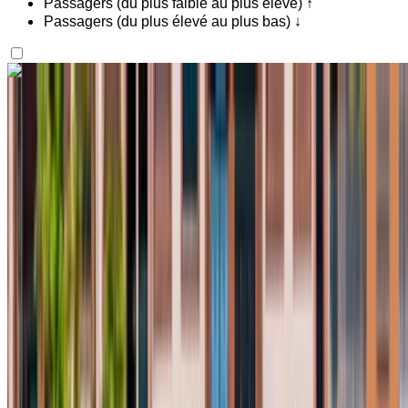
Passagers (du plus faible au plus élevé) ↑
Passagers (du plus élevé au plus bas) ↓
Vous aimez ce que vous voyez ?
En savoir plus
Renault Clio 2023
Aéroport international Agadir, Agadir
Aéroport
international Agadir, Agadir
2023
Européen
Compactes
Diesel
MAD 500
/ jour
Illimité
MAD 11,700
/ mo.
6000 km
Assurance incluse
Transmission automobile