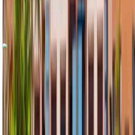
Transmission automobile
Livraison gratuite
Aéroport Agadir, Agadir
Aéroport Agadir, Agadir
Appeler
+212708889994
WhatsApp
Renault Clio 2024
Aéroport international Agadir, Agadir
Aéroport
international Agadir, Agadir
2024
Européen
Compactes
Diesel
MAD 550
/ jour
Illimité
MAD 12,000
/ mo.
6000 km