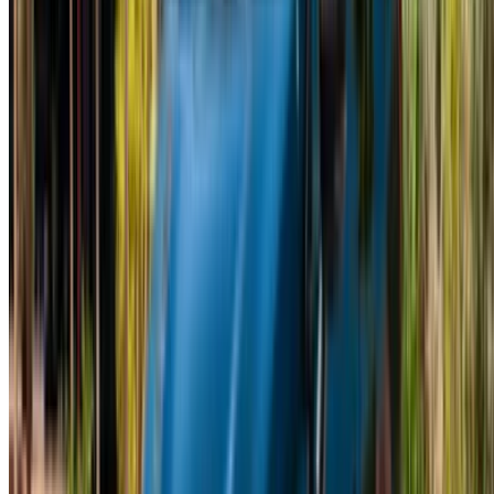
Continuer
ou
Vous n'avez pas de compte ?
S'inscrire
Vous avez déjà un compte ?
Connexion
×
OTP incorrect
Créer un compte. Obtenez de meilleures conditions.
Log In. Take the Wheel.
Continuer
Or
Vous n'avez pas de compte ?
S'inscrire