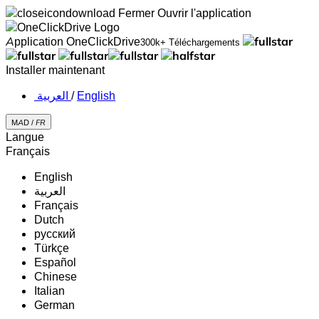
Fermer
Ouvrir l'application
Application OneClickDrive
300k+ Téléchargements
Installer maintenant
‏العربية ‏
/
English
MAD /
FR
Langue
Français
English
‏العربية‏
Français
Dutch
русский
Türkçe
Español
Chinese
Italian
German