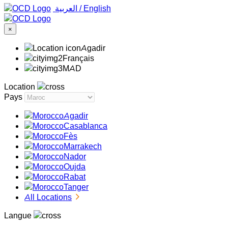
‏العربية ‏
/
English
×
Agadir
Français
MAD
Location
Pays
Agadir
Casablanca
Fès
Marrakech
Nador
Oujda
Rabat
Tanger
All Locations
Langue