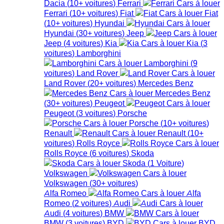
Dacia
(
10+
voitures
)
Ferrari
Ferrari
(
10+
voitures
)
Fiat
Fiat
(
10+
voitures
)
Hyundai
Hyundai
(
30+
voitures
)
Jeep
Jeep
(
4
voitures
)
Kia
Kia
(
3
voitures
)
Lamborghini
Lamborghini
(
9
voitures
)
Land Rover
Land Rover
(
20+
voitures
)
Mercedes Benz
Mercedes Benz
(
30+
voitures
)
Peugeot
Peugeot
(
3
voitures
)
Porsche
Porsche
(
10+
voitures
)
Renault
Renault
(
10+
voitures
)
Rolls Royce
Rolls Royce
(
6
voitures
)
Skoda
Skoda
(
1
Voiture
)
Volkswagen
Volkswagen
(
30+
voitures
)
Alfa Romeo
Alfa
Romeo
(
2
voitures
)
Audi
Audi
(
4
voitures
)
BMW
BMW
(
3
voitures
)
BYD
BYD