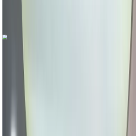
Noir couleur
Aéroport Agadir, Agadir
Aéroport Agadir,
Agadir
Appeler
212663841439
WhatsApp
Volkswagen Tiguan 2.0 TDI Life 2024
à vendre en Agadir: Noir Crossover, Diesel Voiture, Autres
Spécifications, Auto 4-porte
Aéroport Agadir, Agadir
Aéroport Agadir,
Agadir
2024
Autres Spécifications
MAD 334,000
76645 km
EMI
MAD 4,160