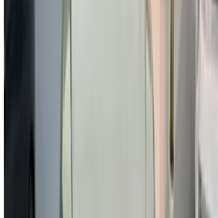
/ Entreprises
sales@oneclickdrive.com
Vous avez des voitures à louer ou à vendre ?
Atteindre des milliers de personnes chaque jour.
Référencez vos voitures
Des moyens flexibles pour payer directement votre
partenaire