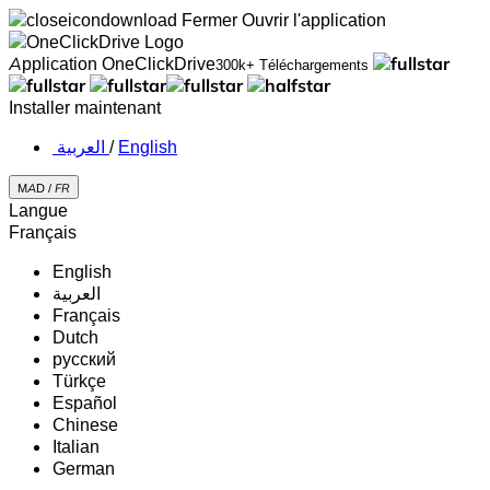
Fermer
Ouvrir l'application
Application OneClickDrive
300k+ Téléchargements
Installer maintenant
‏العربية ‏
/
English
MAD /
FR
Langue
Français
English
‏العربية‏
Français
Dutch
русский
Türkçe
Español
Chinese
Italian
German