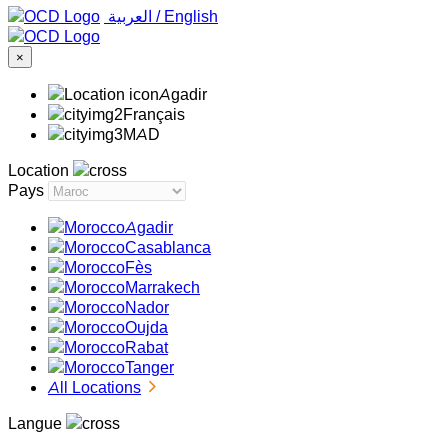
‏العربية ‏
/
English
×
Agadir
Français
MAD
Location
Pays
Agadir
Casablanca
Fès
Marrakech
Nador
Oujda
Rabat
Tanger
All Locations
Langue