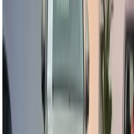
Votre plateforme unique pour explorer les meilleures offres
de location de voitures et de voitures d'occasion à travers le
Maroc. Des options économiques aux voitures de luxe,
trouvez la bonne voiture pour votre voyage. OneClickDrive
vous aide à trouver des fournisseurs locaux de confiance,
afin que vous puissiez profiter d'une expérience fluide et
sans stress.
Vous avez des voitures à louer ou à vendre ?
Atteindre des milliers de personnes chaque jour.
Référencez vos voitures
Des moyens flexibles pour payer directement votre
partenaire
/ Ressources