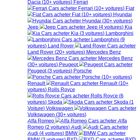
Dacia
(
10+
voitures
)
Ferrari
Ferrari
(
10+
voitures
)
Fiat
Fiat
(
10+
voitures
)
Hyundai
Hyundai
(
30+
voitures
)
Jeep
Jeep
(
4
voitures
)
Kia
Kia
(
3
voitures
)
Lamborghini
Lamborghini
(
9
voitures
)
Land Rover
Land Rover
(
20+
voitures
)
Mercedes Benz
Mercedes Benz
(
30+
voitures
)
Peugeot
Peugeot
(
3
voitures
)
Porsche
Porsche
(
10+
voitures
)
Renault
Renault
(
10+
voitures
)
Rolls Royce
Rolls Royce
(
6
voitures
)
Skoda
Skoda
(
1
Voiture
)
Volkswagen
Volkswagen
(
30+
voitures
)
Alfa Romeo
Alfa
Romeo
(
2
voitures
)
Audi
Audi
(
4
voitures
)
BMW
BMW
(
3
voitures
)
BYD
BYD