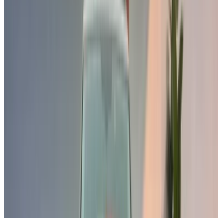
à jour par les autorités compétentes. vendeurs et
concessionnaires de voitures d'occasion. Si la voiture
n'est pas disponible au prix mentionné (hors TVA),
veuillez
nous informer
et nous vous proposerons la
meilleure alternative. Heureuxl'achat!
Clause de non-responsabilité:
En utilisant ce site web, vous acceptez nos conditions
générales et notre politique de confidentialité et vous
dégagez OneClickDrive.ma de toute responsabilité
concernant des informations incorrectes fournies par les
sociétés de location de voitures ou par nous-mêmes.
×
OTP incorrect
Connectez-vous pour accéder à vos favoris,
suivre les offres et réserver plus rapidement.