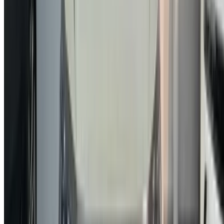
Casa-Oasis, Route de Nouasseur, Casablanca 20000,
Maroc
©OneClickDrive 2026.
Tous droits réservés
Suivez-nous sur:
English
‏العربية‏
Français
Dutch
русский
Türkçe
Español
Chinese
Italian
German
X
Fermer
Compris !