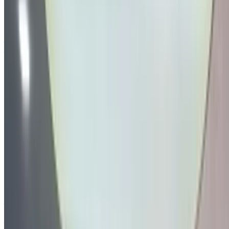
Auto Transmission
Noir couleur
Aéroport Agadir, Agadir
Aéroport Agadir,
Agadir
Appeler
212663841439
WhatsApp
Montrer 1 - 4 de 4 voitures
1
Vous cherchez d'autres options ?
Parcourir toutes les voitures
Sauvegarder des voitures. Suivez les prix. Réservez plus
rapidement.
Créer un compte
A propos de Volkswagen Moteurs
Abrégé en VW, Volkswagen est un constructeur automobile