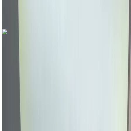
Aéroport Agadir, Agadir
Aéroport Agadir,
Agadir
Appeler
212663841439
WhatsApp
Volkswagen T-Roc 2.0 TDI X-TREME 2024
à vendre en Agadir: Noir Crossover, Diesel Voiture, Autres
Spécifications, Auto 4-porte
Aéroport Agadir, Agadir
Aéroport Agadir,
Agadir
2024
Autres Spécifications
MAD 325,000
94000 km
EMI
MAD 4,048
Auto Transmission