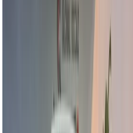
Volkswagen T-Roc 2.0 TDI X-TREME (Noir),
MAD
2024
325,000
MAD
Volkswagen Tiguan 2.0 TDI Life (Noir), 2024
334,000
Acheter a Volkswagen Voiture en Agadir, Maroc. Vous
trouverez ci-dessus des offres en direct pour Volkswagen
Voitures occasion directement auprès des revendeurs. Vous
pouvez contacter directement l'un d'entre eux en fonction de
vos besoins.
Demandez un devis personnalisé pour votre produit préféré
Volkswagen voiture d'une entreprise locale vendeurs et
concessionnaires de voitures d'occasion en Agadir. Acheter
via le OneClickDriveVoitures occasion Site web de la place
de marché ou applications mobiles et ne payez pas de
commission. Nous apportons aux EAUVoitures occasion Les
offres sont disponibles en ligne pour vous simplifier la vie et
vous faciliter la tâche. Comparez en direct les offres pour
tous les types de berlines, voitures de luxe, sportives, SUV,
coupés et cabriolets disponibles à l'achat.
NOTE:
Les listes ci-dessus, y compris les prix, sont mises