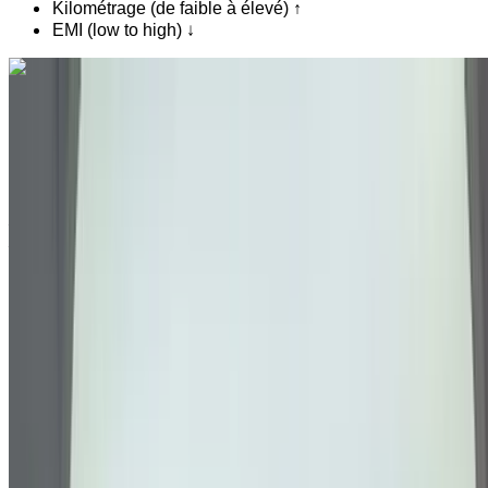
Kilométrage (de faible à élevé) ↑
EMI (low to high) ↓
Vous aimez ce que vous voyez ?
En savoir plus
Volkswagen Touareg 3.0 TDI Confort+ 2019
à vendre en Agadir: SUV, Diesel Voiture, Autres
Spécifications, Auto 4-porte
Aéroport Agadir, Agadir
Aéroport Agadir,
Agadir
2019
Autres Spécifications
MAD 345,000
111906 km
EMI
MAD 4,297
Auto Transmission