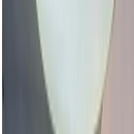
allemand fondé en 1937 par le Front allemand du travail, un
syndicat nazi, et dont le siège se trouve à Wolfsburg.
Volkswagen se traduit par "voiture du peuple" en allemand.
Le slogan publicitaire international actuel de l'entreprise est
simplement "Volkswagen", en référence à la signification du
nom. Les meilleures voitures à louer chez Volkswagen sont
la Jetta, la Terramont et la Coccinelle.
Fondée:
1937
Siège:
Wolfsburg, Allemagne
Nom officiel:
Volkswagen AG
Produits:
Voitures particulières, motocycles, véhicules
utilitaires, camions, autobus
Comment obtenir le meilleur prix
Compare offers from multiple car companies in the
Maroc, en fonction de votre localisation, de votre
budget et de vos besoins.
Précisez vos préférences : spécifications du véhicule,
caractéristiques du véhicule, etc.