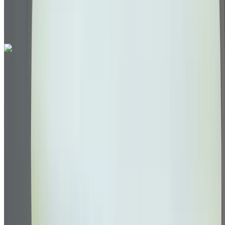
Aéroport Agadir, Agadir
Aéroport Agadir,
Agadir
Appeler
212663841439
WhatsApp
Volkswagen T-Roc 2.0 TDI X-TREME 2024
à vendre en Agadir: Blanc Crossover, Diesel Voiture, Autres
Spécifications, Auto 4-porte
Aéroport Agadir, Agadir
Aéroport Agadir,
Agadir
2024
Autres Spécifications
MAD 335,000
77786 km
EMI
MAD 4,172
Auto Transmission
Blanc couleur