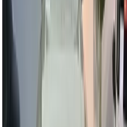
Voitures occasion Agadir
Voitures occasion Casablanca
Voitures occasion Fès
Voitures occasion Marrakech
Voitures occasion Nador
Voitures occasion Oujda
Voitures occasion Rabat
Voitures occasion Tanger
Aéroport de Casablanca
Aéroport de Marrakech
/ Entreprise
Plan du site XML
Blog sur la location de voitures
/ Soutien
+212708880005
info@oneclickdrive.com