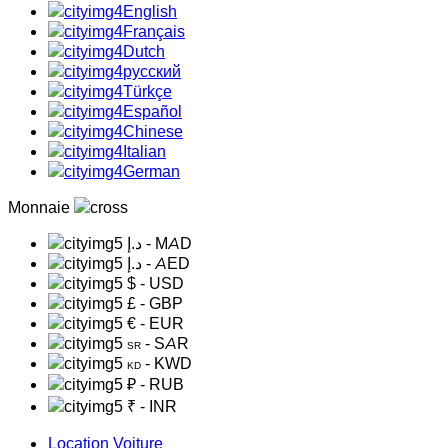
English
Français
Dutch
русский
Türkçe
Español
Chinese
Italian
German
Monnaie
د.إ
- MAD
د.إ
- AED
$
- USD
£
- GBP
€
- EUR
- SAR
SR
- KWD
KD
₽
- RUB
₹
- INR
Location Voiture