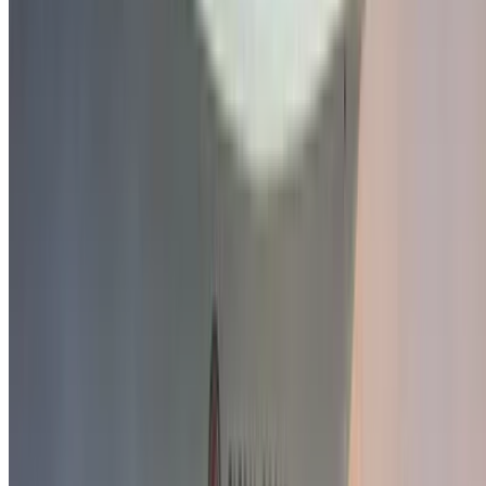
Présélectionnez les meilleures offres par fournisseur et
contactez-les directement par téléphone, WhatsApp ou
demandez à être rappelé.
Veillez à demander des photos et des spécifications
réelles de la voiture avant de conclure l'accord.
Réservez directement, sans majoration!
Pourquoi acheter une voiture sur OneClickDrive.ma ?
Recherchez parmi le plus grand nombre de marques et de
modèles de voitures à louer en Agadir. Réservez des
locations de voitures économiques, de SUV, de voitures de
luxe, de voitures de sport et bien plus encore, directement
auprès des agences de location de voitures locales.
Utilisé Volkswagen Voiture Voiture prix en
Agadir
Prix
MAD
Volkswagen Touareg 3.0 TDI Confort+ (), 2019
345,000
Volkswagen T-Roc 2.0 TDI X-TREME (Blanc),
MAD
2024
335,000