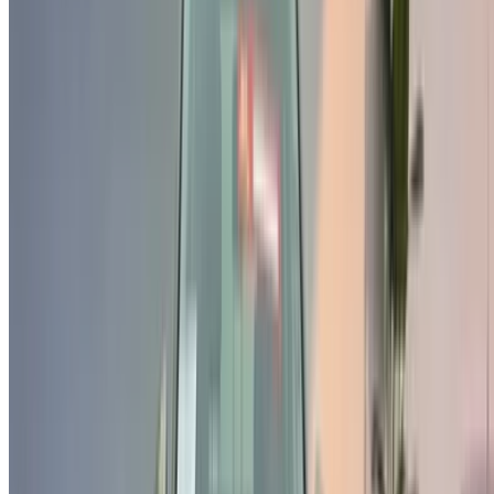
Continuer
ou
Vous n'avez pas de compte ?
S'inscrire
Vous avez déjà un compte ?
Connexion
×
OTP incorrect
Créer un compte. Obtenez de meilleures conditions.
Log In. Take the Wheel.
Continuer
Or
Vous n'avez pas de compte ?
S'inscrire
Vous avez déjà un compte?
Connexion