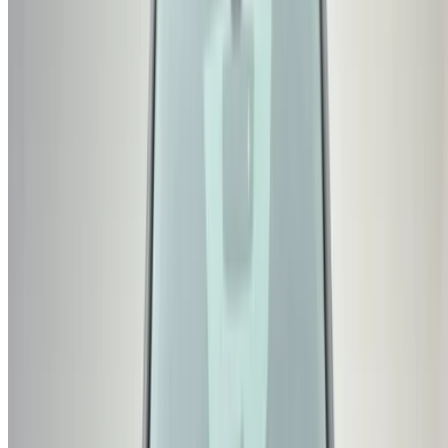
Connectez-vous pour accéder à vos favoris,
suivre les offres et réserver plus rapidement.
Continuer
ou
Vous n'avez pas de compte ?
S'inscrire
Vous avez déjà un compte ?
Connexion
×
OTP incorrect
Créer un compte. Obtenez de meilleures conditions.
Log In. Take the Wheel.