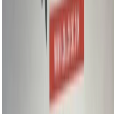
Agadir
Appeler
212663841439
WhatsApp
Montrer 1 - 1 de 1 voitures
1
Vous cherchez d'autres options ?
Parcourir toutes les voitures
Sauvegarder des voitures. Suivez les prix. Réservez plus
rapidement.
Créer un compte
A propos de Cupra Moteurs
Cupra est une marque automobile spécialisée dans les
véhicules de haute performance. Elle a débuté en tant que
sous-marque de performance de SEAT, mais est devenue
depuis une marque autonome au sein du groupe
Volkswagen.