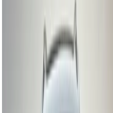
Pourquoi acheter une voiture sur OneClickDrive.ma ?
Recherchez parmi le plus grand nombre de marques et de
modèles de voitures à louer en Agadir. Réservez des
locations de voitures économiques, de SUV, de voitures de
luxe, de voitures de sport et bien plus encore, directement
auprès des agences de location de voitures locales.
Utilisé Cupra Voiture Voiture prix en Agadir
Prix
Cupra Formentor 2.0 TDI DSG COOPER ED (),
MAD
2024
355,000
Acheter a Cupra Voiture en Agadir, Maroc. Vous trouverez ci-
dessus des offres en direct pour Cupra Voitures occasion
directement auprès des revendeurs. Vous pouvez contacter
directement l'un d'entre eux en fonction de vos besoins.
Demandez un devis personnalisé pour votre produit préféré
Cupra voiture d'une entreprise locale vendeurs et
concessionnaires de voitures d'occasion en Agadir. Acheter
via le OneClickDriveVoitures occasion Site web de la place
de marché ou applications mobiles et ne payez pas de