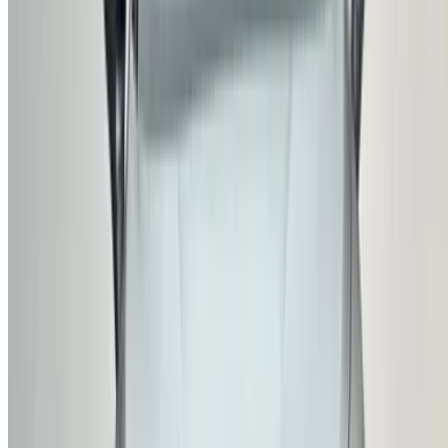
Blog sur la location de voitures
/ Soutien
+212708880005
info@oneclickdrive.com
/ Entreprises
sales@oneclickdrive.com
Vous avez des voitures à louer ou à vendre ?
Atteindre des milliers de personnes chaque jour.
Référencez vos voitures
Des moyens flexibles pour payer directement votre
partenaire