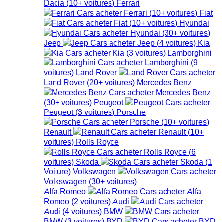
Dacia
(
10+
voitures
)
Ferrari
Ferrari
(
10+
voitures
)
Fiat
Fiat
(
10+
voitures
)
Hyundai
Hyundai
(
30+
voitures
)
Jeep
Jeep
(
4
voitures
)
Kia
Kia
(
3
voitures
)
Lamborghini
Lamborghini
(
9
voitures
)
Land Rover
Land Rover
(
20+
voitures
)
Mercedes Benz
Mercedes Benz
(
30+
voitures
)
Peugeot
Peugeot
(
3
voitures
)
Porsche
Porsche
(
10+
voitures
)
Renault
Renault
(
10+
voitures
)
Rolls Royce
Rolls Royce
(
6
voitures
)
Skoda
Skoda
(
1
Voiture
)
Volkswagen
Volkswagen
(
30+
voitures
)
Alfa Romeo
Alfa
Romeo
(
2
voitures
)
Audi
Audi
(
4
voitures
)
BMW
BMW
(
3
voitures
)
BYD
BYD