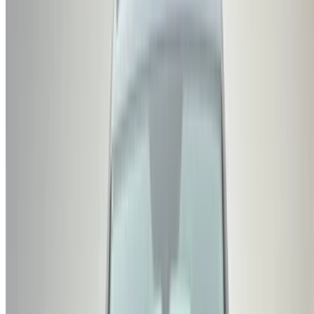
commission. Nous apportons aux EAUVoitures occasion Les
offres sont disponibles en ligne pour vous simplifier la vie et
vous faciliter la tâche. Comparez en direct les offres pour
tous les types de berlines, voitures de luxe, sportives, SUV,
coupés et cabriolets disponibles à l'achat.
NOTE:
Les listes ci-dessus, y compris les prix, sont mises
à jour par les autorités compétentes. vendeurs et
concessionnaires de voitures d'occasion. Si la voiture
n'est pas disponible au prix mentionné (hors TVA),
veuillez
nous informer
et nous vous proposerons la
meilleure alternative. Heureuxl'achat!
Clause de non-responsabilité:
En utilisant ce site web, vous acceptez nos conditions
générales et notre politique de confidentialité et vous
dégagez OneClickDrive.ma de toute responsabilité
concernant des informations incorrectes fournies par les
sociétés de location de voitures ou par nous-mêmes.
×
OTP incorrect