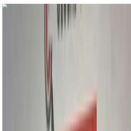
Vous aimez ce que vous voyez ?
En savoir plus
Cupra Formentor 2.0 TDI DSG COOPER ED 2024
à vendre en Agadir: SUV, Diesel Voiture, Autres
Spécifications, Auto 5-porte
Aéroport Agadir, Agadir
Aéroport Agadir,
Agadir
2024
Autres Spécifications
MAD 355,000
117201 km
EMI
MAD 4,422
Auto Transmission
Aéroport Agadir, Agadir
Aéroport Agadir,