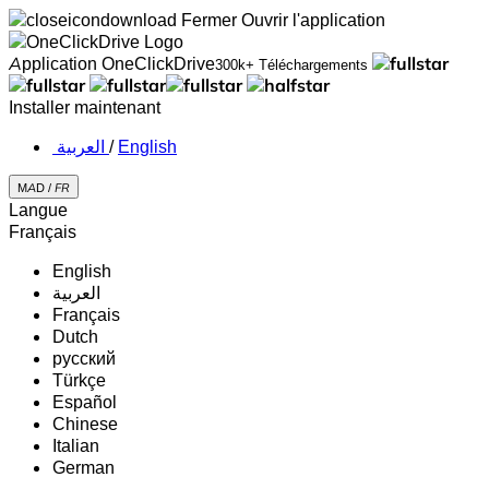
Fermer
Ouvrir l'application
Application OneClickDrive
300k+ Téléchargements
Installer maintenant
‏العربية ‏
/
English
MAD /
FR
Langue
Français
English
‏العربية‏
Français
Dutch
русский
Türkçe
Español
Chinese
Italian
German