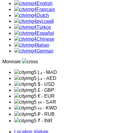
English
Français
Dutch
русский
Türkçe
Español
Chinese
Italian
German
Monnaie
د.إ
- MAD
د.إ
- AED
$
- USD
£
- GBP
€
- EUR
- SAR
SR
- KWD
KD
₽
- RUB
₹
- INR
Location Voiture