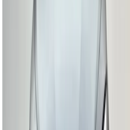
Casa-Oasis, Route de Nouasseur, Casablanca 20000,
Maroc
©OneClickDrive 2026.
Tous droits réservés
Suivez-nous sur:
English
‏العربية‏
Français
Dutch
русский
Türkçe
Español
Chinese
Italian
German
X
Fermer
Compris !