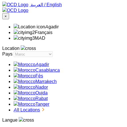
‏العربية ‏
/
English
×
Agadir
Français
MAD
Location
Pays
Agadir
Casablanca
Fès
Marrakech
Nador
Oujda
Rabat
Tanger
All Locations
Langue