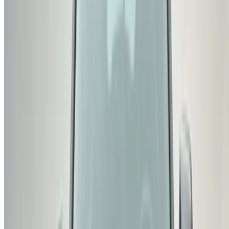
Continuer
Or
Vous n'avez pas de compte ?
S'inscrire
Vous avez déjà un compte?
Connexion
Votre plateforme unique pour explorer les meilleures offres
de location de voitures et de voitures d'occasion à travers le
Maroc. Des options économiques aux voitures de luxe,
trouvez la bonne voiture pour votre voyage. OneClickDrive
vous aide à trouver des fournisseurs locaux de confiance,
afin que vous puissiez profiter d'une expérience fluide et
sans stress.
Vous avez des voitures à louer ou à vendre ?
Atteindre des milliers de personnes chaque jour.