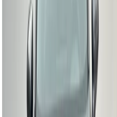
Référencez vos voitures
Des moyens flexibles pour payer directement votre
partenaire
/ Ressources
Voitures occasion Agadir
Voitures occasion Casablanca
Voitures occasion Fès
Voitures occasion Marrakech
Voitures occasion Nador
Voitures occasion Oujda
Voitures occasion Rabat
Voitures occasion Tanger
Aéroport de Casablanca
Aéroport de Marrakech
/ Entreprise
Plan du site XML