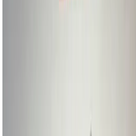
Fondée:
1985
Siège:
Martorell, Espagne
Nom officiel:
Cupra Racing
Produits:
Cupra Leon, Cupra Ateca, Cupra Formentor,
Cupra Born
Comment obtenir le meilleur prix
Compare offers from multiple car companies in the
Maroc, en fonction de votre localisation, de votre
budget et de vos besoins.
Précisez vos préférences : spécifications du véhicule,
caractéristiques du véhicule, etc.
Présélectionnez les meilleures offres par fournisseur et
contactez-les directement par téléphone, WhatsApp ou
demandez à être rappelé.
Veillez à demander des photos et des spécifications
réelles de la voiture avant de conclure l'accord.
Réservez directement, sans majoration!