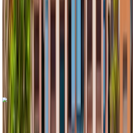
أوروبية
سيارات مدمجة
ديزل
درهم مغربي 550
/ يوم
غير محدود
درهم مغربي 12,000
/ الشهر
6000 كيلومتر
التأمين مشمول
ناقل حركة أوتوماتيكي
توصيل مجاني
مطار أغادير الدولي, أغادير
مطار أغادير الدولي, أغادير
مكالمة
+212708889994
الواتساب
رينو كليو 2023
سيارة مدمجة لون أبيض، 4 مقاعد، أسعار مناسبة، اتصال لا سلكي،
تحكم سهل