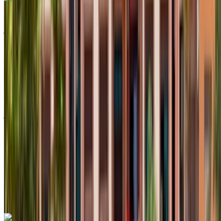
رينو كليو 2024
مطار أغادير الدولي, أغادير
مطار أغادير الدولي, أغادير
2024
أوروبية
سيارات مدمجة
ديزل
درهم مغربي 550
/ يوم
غير محدود
درهم مغربي 12,000
/ الشهر
6000 كيلومتر
التأمين مشمول
ناقل حركة أوتوماتيكي
توصيل مجاني
مطار أغادير الدولي, أغادير
مطار أغادير الدولي, أغادير
مكالمة
+212708889994
الواتساب