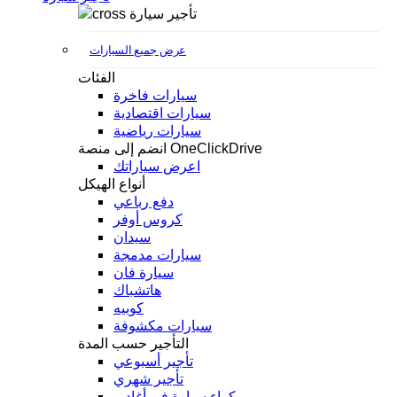
تأجير سيارة
عرض جميع السيارات
الفئات
سيارات فاخرة
سيارات اقتصادية
سيارات رياضية
انضم إلى منصة OneClickDrive
اعرض سياراتك
أنواع الهيكل
دفع رباعي
كروس أوفر
سيدان
سيارات مدمجة
سيارة فان
هاتشباك
كوبيه
سيارات مكشوفة
التأجير حسب المدة
تأجير أسبوعي
تأجير شهري
كراء سيارة في أغادير