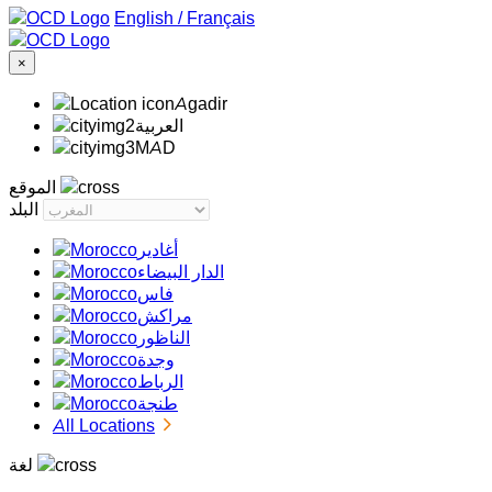
/
Français
×
Agadir
‏العربية‏
MAD
الموقع
البلد
أغادير
الدار البيضاء
فاس
مراكش
الناظور
وجدة
الرباط
طنجة
All Locations
لغة