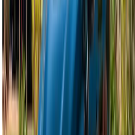
Log In. Take the Wheel.
استمر
Or
لا يوجد لديك حساب؟
الاشتراك
يوجد حساب بالفعل?
تسجيل الدخول
منصتك الشاملة لاستكشاف أفضل عروض تأجير السيارات
والسيارات المستعملة في جميع أنحاء المغرب. من الخيارات
الاقتصادية إلى السيارات الفاخرة، ابحث عن السيارة المثالية
لرحلتك. يساعدك OneClickDrive في العثور على مكاتب محلية
موثوقة، لضمان تجربة قيادة سلسة وخالية من المتاعب.
هل لديك سيارات ترغب في تأجيرها أو بيعها؟