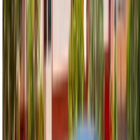
رينو كليو 2024
مطار أغادير الدولي, أغادير
مطار أغادير الدولي, أغادير
2024
أوروبية
سيارات مدمجة
ديزل
درهم مغربي 615
/ يوم
غير محدود
درهم مغربي 13,500
/ الشهر
6000 كيلومتر
التأمين مشمول
ناقل حركة أوتوماتيكي
توصيل مجاني
مطار أغادير الدولي, أغادير
مطار أغادير الدولي, أغادير
مكالمة
+212708889994
الواتساب
عرض 1 - 8 من 8 سيارات