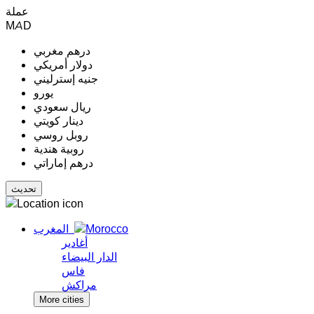
عملة
MAD
درهم مغربي
دولار أمريكي
جنيه إسترليني
يورو
ريال سعودي
دينار كويتي
روبل روسي
روبية هندية
درهم إماراتي
المغرب
أغادير
الدار البيضاء
فاس
مراكش
More cities