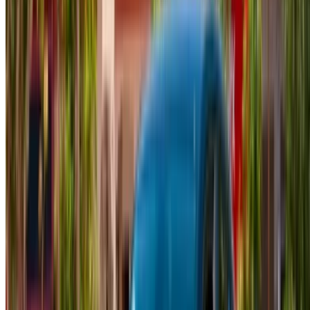
1
هل تبحث عن خيارات أخرى؟
تصفح جميع السيارات
احفظ السيارات. تتبع الأسعار. احجز أسرع.
إنشاء حساب
طريقة الحصول على أفضل عرض
Compare offers from multiple rent a car companies in
the المغرب, قم بالتصفية حسب موقعك وميزانيتك
ومتطلباتك.
حدد أولوياتك كالآتي: مواصفات السيارة، حد الأميال، التأمين
المشمول، مزايا السيارة وما إلى ذلك.
ضع قائمة مختصرة بأفضل العروض من شركة تأجير السيارة
وتواصل معها مباشرة عبر الهاتف أو الواتساب أو اطلب إعادة
الاتصال.
احرص على طلب صور السيارة الحقيقية ومواصفاتها قبل
الاتفاق على العرض.
احجز مباشرة بدون زيادة على الأسعار.