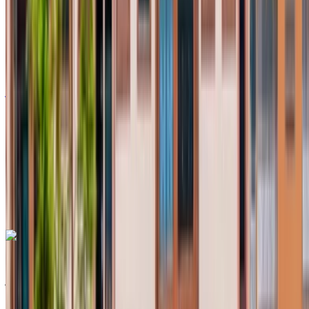
أوروبية
سيارات مدمجة
ديزل
درهم مغربي 500
/ يوم
غير محدود
درهم مغربي 11,700
/ الشهر
6000 كيلومتر
التأمين مشمول
ناقل حركة أوتوماتيكي
توصيل مجاني
مطار أغادير الدولي, أغادير
مطار أغادير الدولي, أغادير
مكالمة
+212708889994
الواتساب
رينو كليو 2023
مطار أغادير, أغادير
مطار أغادير, أغادير
2023