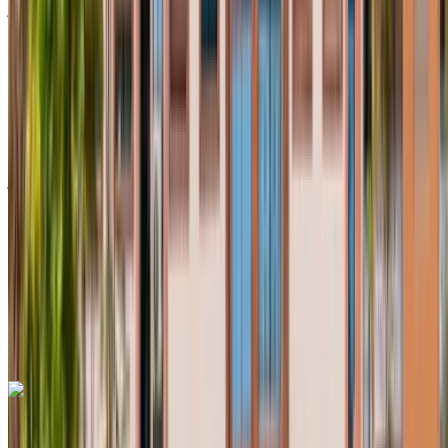
مطار أغادير الدولي, أغادير
مطار أغادير الدولي, أغادير
2023
أوروبية
سيارات مدمجة
ديزل
درهم مغربي 450
/ يوم
غير محدود
درهم مغربي 11,700
/ الشهر
6000 كيلومتر
التأمين مشمول
ناقل حركة أوتوماتيكي
توصيل مجاني
مطار أغادير الدولي, أغادير
مطار أغادير الدولي, أغادير
مكالمة
+212708889994
الواتساب
رينو كليو 2024