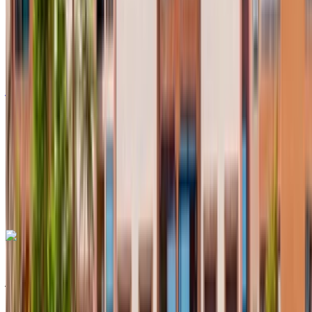
أوروبية
سيارات مدمجة
ديزل
درهم مغربي 550
/ يوم
غير محدود
درهم مغربي 12,000
/ الشهر
6000 كيلومتر
التأمين مشمول
ناقل حركة أوتوماتيكي
توصيل مجاني
مطار أغادير, أغادير
مطار أغادير, أغادير
مكالمة
+212708889994
الواتساب
رينو كليو 2024
مطار أغادير الدولي, أغادير
مطار أغادير الدولي, أغادير
2024