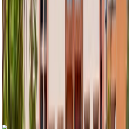
سيارة مدمجة لون رمادي، 4 مقاعد، موفّرة للوقود، نظام ملاحة
للمدن، تصميم حديث
مطار أغادير الدولي, أغادير
مطار أغادير الدولي, أغادير
2024
أوروبية
سيارات مدمجة
بنزين
درهم مغربي 550
/ يوم
غير محدود
درهم مغربي 12,000
/ الشهر
6000 كيلومتر
التأمين مشمول
ناقل حركة أوتوماتيكي
توصيل مجاني
مطار أغادير الدولي, أغادير
مطار أغادير الدولي, أغادير
مكالمة
+212708889994
الواتساب