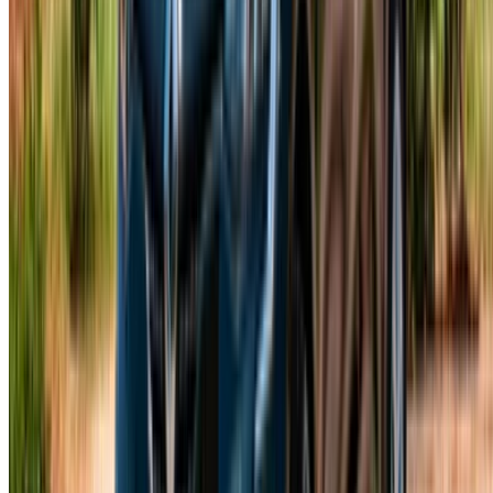
الدار البيضاء، الواحة، طريق النواصر، الدار البيضاء 20000، المغرب
©OneClickDrive 2026.
جميع الحقوق محفوظة
تابعنا على:
Chinese
Español
Türkçe
русский
Dutch
Français
‏العربية‏
English
Italian
German
إغلاق
X
عُلم، شكرًا لك!