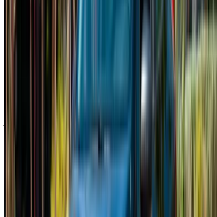
×
كلمة المرور لمرة واحدة غير صحيحة
سجّل الدخول للوصول إلى سياراتك المفضلة,
وتتبع العروض والحجز بشكل أسرع.
استمر
أو
لا يوجد لديك حساب؟
الاشتراك
هل لديك حساب بالفعل؟
تسجيل الدخول
×
كلمة المرور لمرة واحدة غير صحيحة
انشئ حسابًا واحصل على عرض أفضل.