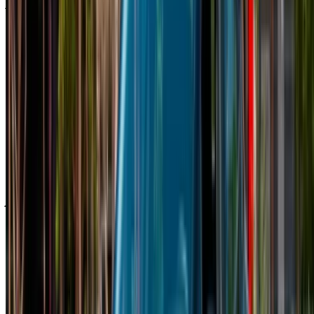
المفضل، يُرجى الاستفسار من شركة التأجير. تواصل معها عبر
الهاتف أو الواتساب أو اطلب معاودة الاتصال بك.
مرحبًا بك في OneClickDrive.ma - المغرب سوق السيارات الأكبر
في الإمارات.يتولى شركاء تأجير السيارات لدينا تحديث مخزون
سياراتها في OneClickDrive لحظة بلحظة، ولذلك ستظهر لك دائمًا
أحدث الأسعار. كل ما عليك فعله تصفح السيارات والتصفية ووضع
قائمة مختصرة والتواصل مع شركة تأجير السيارة مباشرة. اذكر أنك
رأيت إعلانها على موقع OneClickDrive.com، للحصول على أفضل
سعر. كن مطمئنًا من حصولك على أفضل عروض تأجير السيارات
بسهولة.
ملاحظة:
تحديث القوائم المذكورة أعلاه، بما في ذلك الأسعار شركة
تأجير السيارات ففي حال لم تتوفر السيارة بالسعر المذكور
(باستثناء ضريبة القيمة المضافة)، الرجاء
إبلاغنا
وسنعود إليك ببديل
أفضل. نتمنى لك تجربة تأجير ممتعة!
إخلاء مسؤولية:
باستخدام هذا الموقع، فإنك توافق على الشروط والأحكام وسياسة
الخصوصية الخاصة بنا وتُخلي مسؤولية OneClickDrive.com عن
أي معلومات غير دقيقة مُقدمة من شركات تأجير السيارات أو منا.