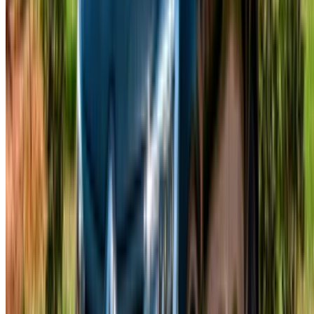
/ دعم
+212708880005
info@oneclickdrive.com
/ الشركات
sales@oneclickdrive.com
هل لديك سيارات ترغب في تأجيرها أو بيعها؟
تواصل مع آلاف العملاء المحتملين كل يوم
اعرض سياراتك
خيارات دفع مرنة ومباشرة لشريكك