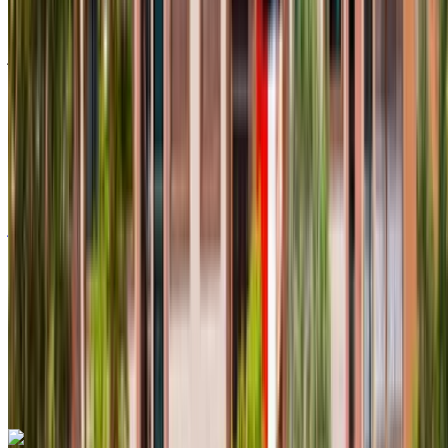
رينو كليو 2024
مطار أغادير الدولي, أغادير
مطار أغادير الدولي, أغادير
2024
أوروبية
سيارات مدمجة
ديزل
درهم مغربي 550
/ يوم
غير محدود
درهم مغربي 12,000
/ الشهر
6000 كيلومتر
التأمين مشمول
ناقل حركة أوتوماتيكي
توصيل مجاني
مطار أغادير الدولي, أغادير
مطار أغادير الدولي, أغادير
مكالمة
+212708889994
الواتساب