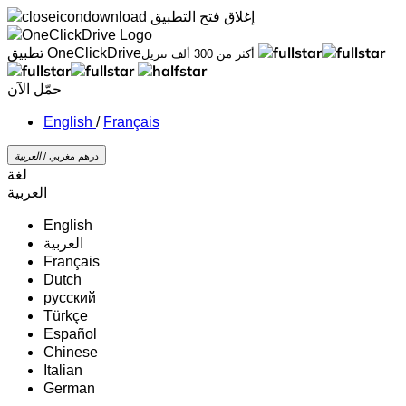
إغلاق
فتح التطبيق
تطبيق OneClickDrive
أكثر من 300 ألف تنزيل
حمّل الآن
/
Français
درهم مغربي /
‏العربية‏
لغة
‏العربية‏
English
‏العربية‏
Français
Dutch
русский
Türkçe
Español
Chinese
Italian
German