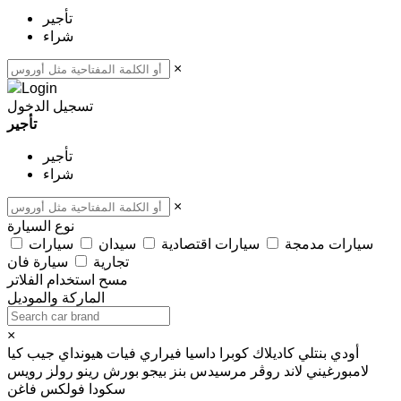
تأجير
شراء
×
تسجيل الدخول
تأجير
تأجير
شراء
×
نوع السيارة
سيارات مدمجة
سيارات اقتصادية
سيدان
سيارات
تجارية
سيارة فان
مسح
استخدام الفلاتر
الماركة والموديل
×
أودي
بنتلي
كاديلاك
كوبرا
داسيا
فيراري
فيات
هيونداي
جيب
كيا
لامبورغيني
لاند روڤر
مرسيدس بنز
بيجو
بورش
رينو
رولز رويس
سكودا
فولكس فاغن