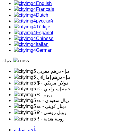
English
Français
Dutch
русский
Türkçe
Español
Chinese
Italian
German
عملة
د.إ
- درهم مغربي
د.إ
- درهم إماراتي
- دولار أمريكي
$
- جنيه إسترليني
£
- يورو
€
- ريال سعودي
SR
- دينار كويتي
KD
- روبل روسي
₽
- روبية هندية
₹
تأجير سيارة