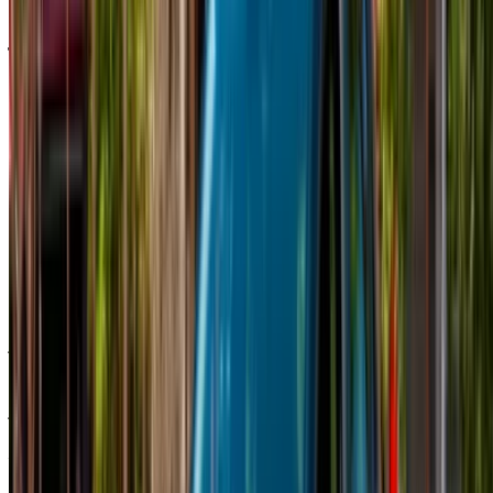
رينو كليو سيارة سيارة أسعار التأجير في أغادير
شهري
أسبوعي
اليومي
درهم مغربي
درهم مغربي
درهم مغربي
رينو كليو (أسود),
2023
500
3,150
11,700
درهم مغربي
درهم مغربي
درهم مغربي
رينو كليو (رمادي),
2023
550
3,500
12,000
درهم مغربي
درهم مغربي
درهم مغربي
رينو كليو (فضي),
2024
550
3,500
12,000
درهم مغربي
درهم مغربي
درهم مغربي
رينو كليو (أبيض),
2023
450
2,960
11,700
درهم مغربي
درهم مغربي
درهم مغربي
رينو كليو (رمادي),
2024
550
3,500
12,000
خض تجربة الاستئجار والقيادة الذاتية على متن سيارة رينو كليو
سيارات مدمجة في أغادير, المغرب. تتضمن الموديلات المختلفة
2024, 2023 من كليو المتاحة للاستئجار. فيما يلي قائمة بالعروض
المباشرة بأسعار يومية وأسبوعية وشهرية من شركات التأجير
مباشرة. بدون عمولة أو رسوم حجز. الاستلام من الفرع مجانًا من
Agadir International Airport, Agadir Airport. للتأكد من توفر
السيارة وتوصيلها إلى موقعك أو أغادير المطار بالتاريخ والموعد