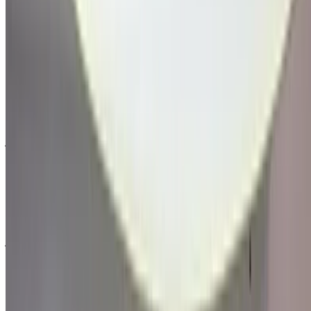
إنشاء حساب
نبذة عن فورد المحركات
فورد هي شركة أمريكية متعددة الجنسيات لصناعة السيارات أسسها
هنري فورد. تبيع الشركة المركبات والسيارات التجارية تحت اسم
ماركة فورد، ومعظم السيارات الفاخرة تحت اسم ماركة لينكولن.
تُعد فورد ثاني أكبر شركة لصناعة السيارات في الولايات المتحدة
وخامس أكبر شركة في العالم بناءً على إنتاج السيارات لعام 2015.
في نهاية عام 2010، صُنفت فورد كخامس أكبر شركة لصناعة
السيارات في أوروبا. من أكثر سيارات فورد طلبًا للاستئجار: إسكيب،
موستانغ في 6 المكشوفة، موستانغ في 8 جي تي، إكسبلورر.
تأسست:
1903
مقرات الشركة:
ديربورن، ميشيغان، الولايات المتحدة الأمريكية
الاسم الرسمي:
شركة فورد للسيارات
المنتجات:
مركبات، سيارات فارهة، سيارات تجارية، قطع غيار
سيارات، شاحنات بيك أب، سيارات دفع رباعي
طريقة الحصول على أفضل عرض
Compare offers from multiple car companies in the