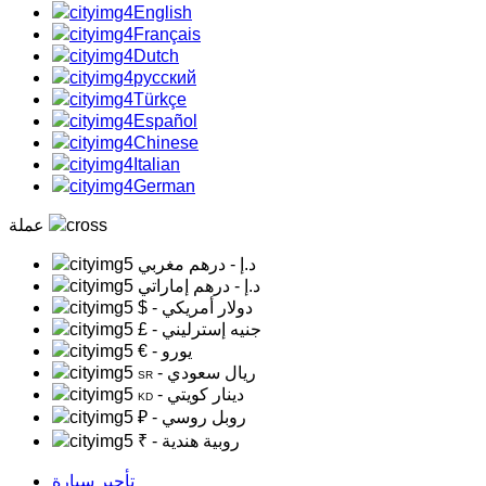
English
Français
Dutch
русский
Türkçe
Español
Chinese
Italian
German
عملة
د.إ
- درهم مغربي
د.إ
- درهم إماراتي
- دولار أمريكي
$
- جنيه إسترليني
£
- يورو
€
- ريال سعودي
SR
- دينار كويتي
KD
- روبل روسي
₽
- روبية هندية
₹
تأجير سيارة