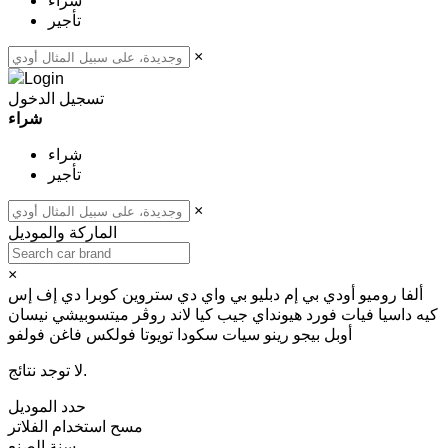
شراء
تأجير
×
تسجيل الدخول
شراء
شراء
تأجير
×
الماركة والموديل
×
ألفا روميو
أودي
بي إم دبليو
بي واي دي
ستروين
كوبرا
دي إف إس
كيه
داسيا
فيات
فورد
هيونداي
جيب
كيا
لاند روڤر
ميتسوبيشي
نيسان
أوبل
بيجو
رينو
سيات
سكودا
تويوتا
فولكس فاغن
فولفو
لا توجد نتائج.
حدد الموديل
مسح
استخدام الفلاتر
سنة الصنع