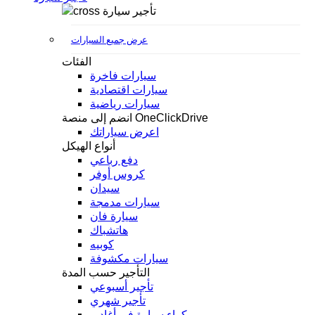
تأجير سيارة
عرض جميع السيارات
الفئات
سيارات فاخرة
سيارات اقتصادية
سيارات رياضية
انضم إلى منصة OneClickDrive
اعرض سياراتك
أنواع الهيكل
دفع رباعي
كروس أوفر
سيدان
سيارات مدمجة
سيارة فان
هاتشباك
كوبيه
سيارات مكشوفة
التأجير حسب المدة
تأجير أسبوعي
تأجير شهري
كراء سيارة في أغادير