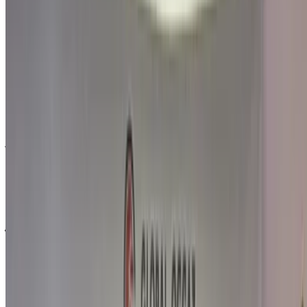
المغرب, قم بالتصفية حسب موقعك وميزانيتك ومتطلباتك.
حدد خياراتك بدقة حسب تفضيلاتك: مواصفات السيارات،
ومزاياها، وإضافات أخرى.
ضع قائمة بأفضل العروض من مزود الخدمة، وتواصل معه
عبر الهاتف أو الواتساب أو اطلب منه الاتصال بك.
احرص على طلب صور السيارة الحقيقية ومواصفاتها قبل
الاتفاق على العرض.
احجز مباشرة بدون زيادة على الأسعار.
لماذا تشتري سيارة عبر منصة OneClickDrive.ma
استكشف أكبر تشكيلة من ماركات وموديلات السيارات للاستئجار
في أغادير. احجز سيارات للإيجار بميزانية محدودة، سيارات دفع
رباعي، سيارات فارهة، سيارات رياضية، والمزيد مباشرة من وكالات
محلية لتأجير السيارات.
مستعملة فورد سيارة سيارة - أسعار مميزة في أغادير
السعر
درهم مغربي 279,000
فورد Kuga 2.0 TDCi ST-Line (), 2021
درهم مغربي 200,000
فورد Kuga 2.0 TDCi Trend (أسود), 2019
شراء سيارة فورد سيارة في أغادير, المغرب. تُدرج أعلاه عروضًا