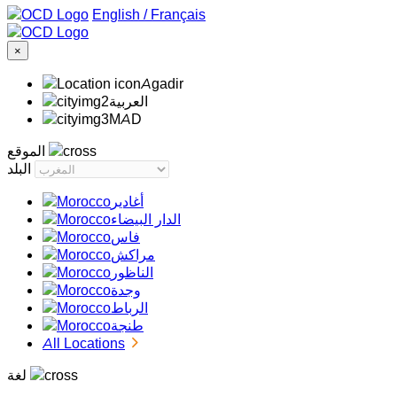
/
Français
×
Agadir
‏العربية‏
MAD
الموقع
البلد
أغادير
الدار البيضاء
فاس
مراكش
الناظور
وجدة
الرباط
طنجة
All Locations
لغة