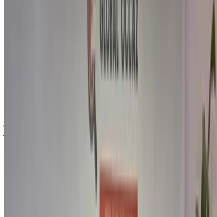
مباشرة على تأجير سيارات فورد سيارات مستعملة أسعار مباشرة
من معارض السيارات. تواصل مع أي منها مباشرة حسب متطلباتك.
اطلب عرض سعر مخصص على سيارتك المفضلة فورد سيارة من
تُجار ومعارض السيارات المستعملة في أغادير. الشراء من
OneClickDriveسيارات مستعملةسوق تأجير السيارات أو
التطبيقات المحمولة، بدون عمولة أو رسوم حجز. نسعى إلى إحداث
تغيير هائلسيارات مستعملةفي قطاع تأجير السيارات في الإمارات
إلكترونيًا، لتسهيل المهمة وتيسيرها عليك. قارن بين العروض
المباشرة على كافة أنواع الخيارات المتوفرة للاستئجار من فئة
سيدان، فخمة، رياضية، دفع رباعي، مكشوفة.
ملاحظة:
تحديث القوائم المذكورة أعلاه، بما في ذلك الأسعار تُجار
ومعارض السيارات المستعملة ففي حال لم تتوفر السيارة بالسعر
المذكور (باستثناء ضريبة القيمة المضافة)، الرجاء
إبلاغنا
وسنعود
إليك ببديل أفضل. نتمنى لك شراء!
إخلاء مسؤولية:
باستخدام هذا الموقع، فإنك توافق على الشروط والأحكام وسياسة
الخصوصية الخاصة بنا وتُخلي مسؤولية OneClickDrive.com عن
أي معلومات غير دقيقة مُقدمة من شركات تأجير السيارات أو منا.