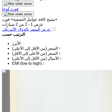
فورد كوجا
×
مسح كافة عوامل التصفية
×
فورد
عرض 1 - 2 من 2 سيارات
عرض السعر بالدولار الأمريكي
الترتيب حسب
الأبرز
السعر (من الأقل إلى الأعلى) ↑
السعر (من الأعلى إلى الأقل) ↓
الأميال (من الأقل إلى الأعلى) ↑
EMI (low to high) ↓
اكتشف المزيد
هل تعجبك السيارة المعروضة؟
فورد Kuga 2.0 TDCi ST-Line 2021
للبيع في أغادير: سيدان, ديزل سيارة, أخرى المواصفات, تلقائي 4-
أبواب
مطار أغادير, أغادير
مطار أغادير, أغادير