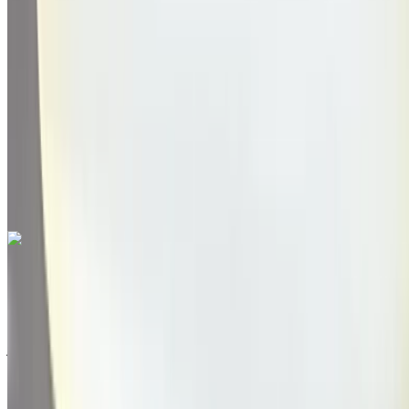
2021
أخرى المواصفات
درهم مغربي 279,000
147787 كيلومتر
قسط شهري ثابت
درهم مغربي 3,475
تلقائي ناقل الحركة
مطار
أغادير, أغادير
مطار أغادير, أغادير
مكالمة
212663841439
الواتساب
فورد Kuga 2.0 TDCi Trend 2019
للبيع في أغادير: أسود سيدان, ديزل سيارة, أخرى المواصفات, يدوي
4-أبواب
مطار أغادير, أغادير
مطار أغادير, أغادير
2019
أخرى المواصفات