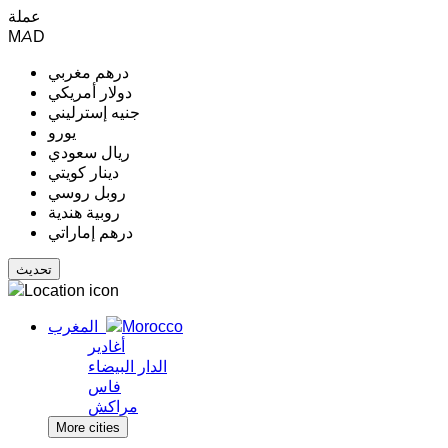
عملة
MAD
درهم مغربي
دولار أمريكي
جنيه إسترليني
يورو
ريال سعودي
دينار كويتي
روبل روسي
روبية هندية
درهم إماراتي
المغرب
أغادير
الدار البيضاء
فاس
مراكش
More cities