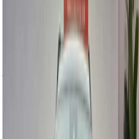
×
كلمة المرور لمرة واحدة غير صحيحة
سجّل الدخول للوصول إلى سياراتك المفضلة,
وتتبع العروض والحجز بشكل أسرع.
استمر
أو
لا يوجد لديك حساب؟
الاشتراك
هل لديك حساب بالفعل؟
تسجيل الدخول
×
كلمة المرور لمرة واحدة غير صحيحة
انشئ حسابًا واحصل على عرض أفضل.
Log In. Take the Wheel.