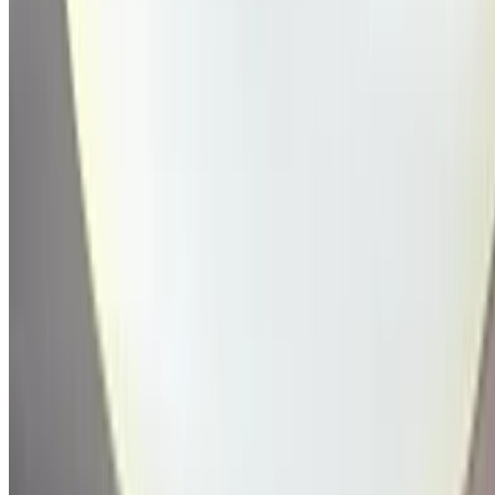
درهم مغربي 200,000
146000 كيلومتر
قسط شهري ثابت
درهم مغربي 2,491
يدوي ناقل الحركة
أسود اللون
مطار
أغادير, أغادير
مطار أغادير, أغادير
مكالمة
212663841439
الواتساب
عرض 1 - 2 من 2 سيارات
1
هل تبحث عن خيارات أخرى؟
تصفح جميع السيارات
احفظ السيارات. تتبع الأسعار. احجز أسرع.