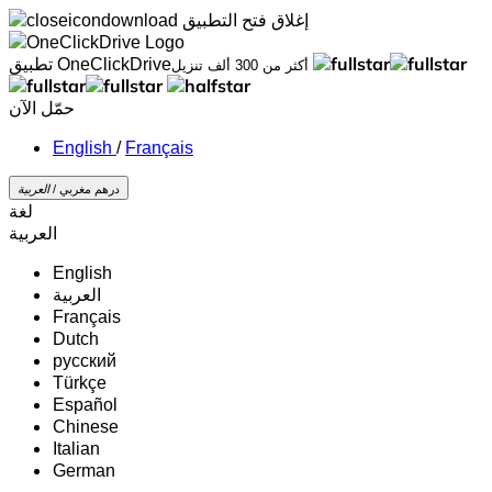
إغلاق
فتح التطبيق
تطبيق OneClickDrive
أكثر من 300 ألف تنزيل
حمّل الآن
/
Français
درهم مغربي /
‏العربية‏
لغة
‏العربية‏
English
‏العربية‏
Français
Dutch
русский
Türkçe
Español
Chinese
Italian
German