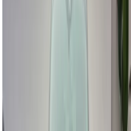
استمر
Or
لا يوجد لديك حساب؟
الاشتراك
يوجد حساب بالفعل?
تسجيل الدخول
منصتك الشاملة لاستكشاف أفضل عروض تأجير السيارات
والسيارات المستعملة في جميع أنحاء المغرب. من الخيارات
الاقتصادية إلى السيارات الفاخرة، ابحث عن السيارة المثالية
لرحلتك. يساعدك OneClickDrive في العثور على مكاتب محلية
موثوقة، لضمان تجربة قيادة سلسة وخالية من المتاعب.
هل لديك سيارات ترغب في تأجيرها أو بيعها؟
تواصل مع آلاف العملاء المحتملين كل يوم