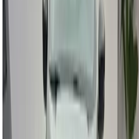
/ دعم
+212708880005
info@oneclickdrive.com
/ الشركات
sales@oneclickdrive.com
هل لديك سيارات ترغب في تأجيرها أو بيعها؟
تواصل مع آلاف العملاء المحتملين كل يوم
اعرض سياراتك
خيارات دفع مرنة ومباشرة لشريكك