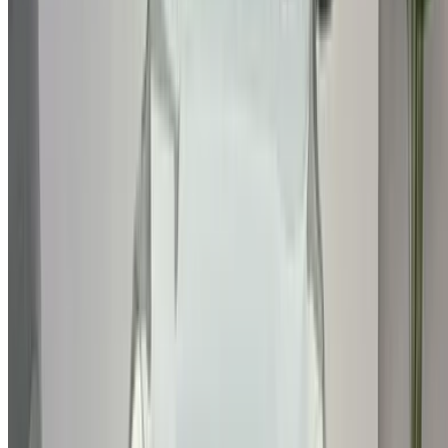
الدار البيضاء، الواحة، طريق النواصر، الدار البيضاء 20000، المغرب
©OneClickDrive 2026.
جميع الحقوق محفوظة
تابعنا على:
Chinese
Español
Türkçe
русский
Dutch
Français
‏العربية‏
English
Italian
German
إغلاق
X
عُلم، شكرًا لك!