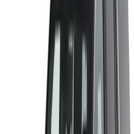
Cadillac
MAD
Escalade (Noir),
MAD 24,000
MAD 151,200
540,000
2023
Location et conduite autonome a Cadillac Escalade Voiture
de luxe en Agadir, Maroc. Différents modèles dont 2023 de
Escalade sont disponibles à la location. Vous trouverez ci-
dessous des offres en direct avec des tarifs par jour, par
semaine et par mois directement auprès des fournisseurs.
Ne payez pas de commission ou de frais de réservation.
L'enlèvement de la succursale est gratuit à partir de Aéroport
international Agadir. Pour la disponibilité et la livraison sur
place ou Agadir L'aéroport d'Anvers est situé à la date et à
l'heure de votre choix, veuillez vous renseigner auprès du
fournisseur. Contactez-le par téléphone, par WhatsApp ou
demandez à être rappelé.
Bienvenue à OneClickDrive.ma - Maroc le plus grand
marché de l'automobile du monde.Nos partenaires loueurs
de voitures mettent à jour leur stock pour OneClickDrive en
temps réel afin que vous puissiez toujours bénéficier des prix
les plus récents. Parcourez, filtrez, présélectionnez et
contactez directement le loueur de voitures. Mentionnez que