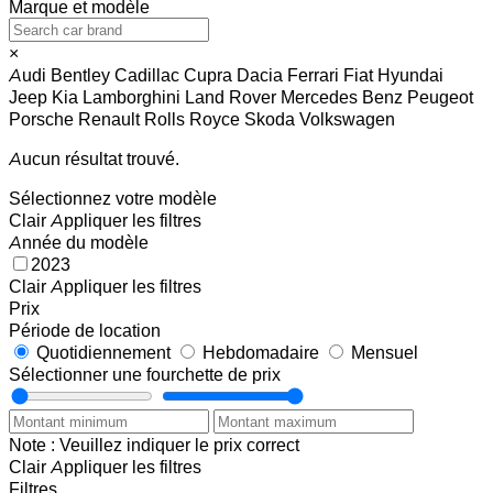
Marque et modèle
×
Audi
Bentley
Cadillac
Cupra
Dacia
Ferrari
Fiat
Hyundai
Jeep
Kia
Lamborghini
Land Rover
Mercedes Benz
Peugeot
Porsche
Renault
Rolls Royce
Skoda
Volkswagen
Aucun résultat trouvé.
Sélectionnez votre modèle
Clair
Appliquer les filtres
Année du modèle
2023
Clair
Appliquer les filtres
Prix
Période de location
Quotidiennement
Hebdomadaire
Mensuel
Sélectionner une fourchette de prix
Note : Veuillez indiquer le prix correct
Clair
Appliquer les filtres
Filtres