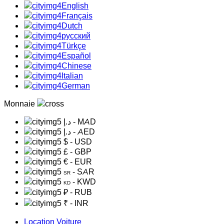
English
Français
Dutch
русский
Türkçe
Español
Chinese
Italian
German
Monnaie
د.إ
- MAD
د.إ
- AED
$
- USD
£
- GBP
€
- EUR
- SAR
SR
- KWD
KD
₽
- RUB
₹
- INR
Location Voiture