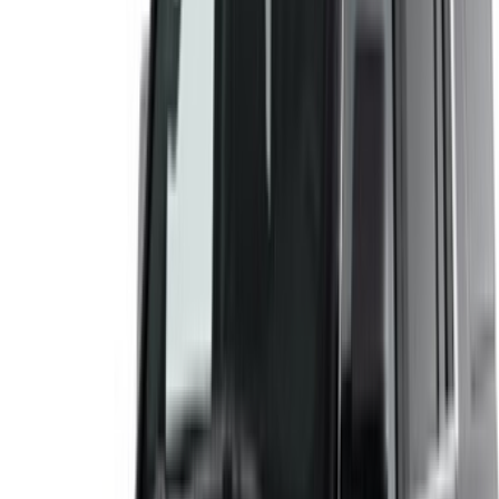
Connectez-vous pour accéder à vos favoris,
suivre les offres et réserver plus rapidement.
Continuer
ou
Vous n'avez pas de compte ?
S'inscrire
Vous avez déjà un compte ?
Connexion
×
OTP incorrect
Créer un compte. Obtenez de meilleures conditions.
Log In. Take the Wheel.