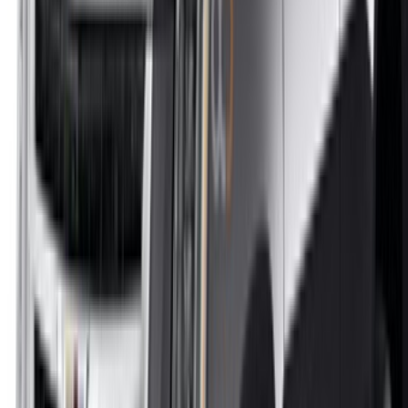
Casa-Oasis, Route de Nouasseur, Casablanca 20000,
Maroc
©OneClickDrive 2026.
Tous droits réservés
Suivez-nous sur:
English
‏العربية‏
Français
Dutch
русский
Türkçe
Español
Chinese
Italian
German
X
Fermer
Compris !