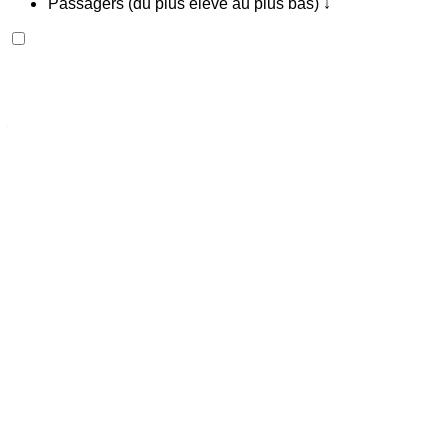
Passagers (du plus élevé au plus bas) ↓
Cadillac Escalade 2023
Aéroport international Agadir, Agadir
Aéroport
international Agadir, Agadir
2023
Européen
luxe
Essence
MAD 16,000
/ jour
Illimité
MAD 360,000
/ mo.
6000 km
Assurance incluse
Transmission automobile
Livraison gratuite
Aéroport