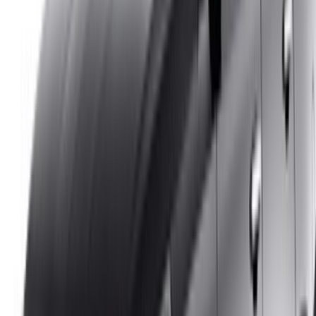
Référencez vos voitures
Des moyens flexibles pour payer directement votre
partenaire
/ Ressources
Location voiture Agadir
Location voiture Casablanca
Location voiture Fès
Location voiture Marrakech
Location voiture Nador
Location voiture Oujda
Location voiture Rabat
Location voiture Tanger
Aéroport de Casablanca
Aéroport de Marrakech
/ Entreprise
Plan du site XML
Blog sur la location de voitures