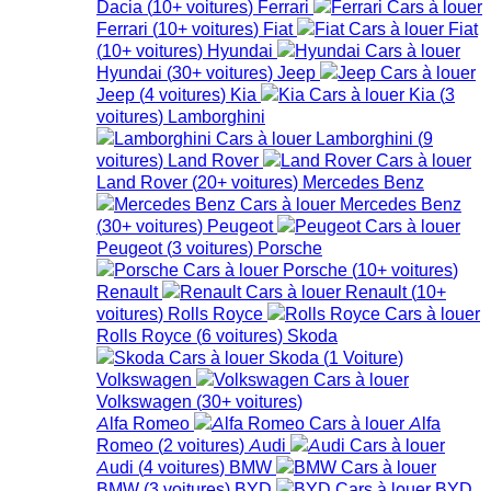
Dacia
(
10+
voitures
)
Ferrari
Ferrari
(
10+
voitures
)
Fiat
Fiat
(
10+
voitures
)
Hyundai
Hyundai
(
30+
voitures
)
Jeep
Jeep
(
4
voitures
)
Kia
Kia
(
3
voitures
)
Lamborghini
Lamborghini
(
9
voitures
)
Land Rover
Land Rover
(
20+
voitures
)
Mercedes Benz
Mercedes Benz
(
30+
voitures
)
Peugeot
Peugeot
(
3
voitures
)
Porsche
Porsche
(
10+
voitures
)
Renault
Renault
(
10+
voitures
)
Rolls Royce
Rolls Royce
(
6
voitures
)
Skoda
Skoda
(
1
Voiture
)
Volkswagen
Volkswagen
(
30+
voitures
)
Alfa Romeo
Alfa
Romeo
(
2
voitures
)
Audi
Audi
(
4
voitures
)
BMW
BMW
(
3
voitures
)
BYD
BYD