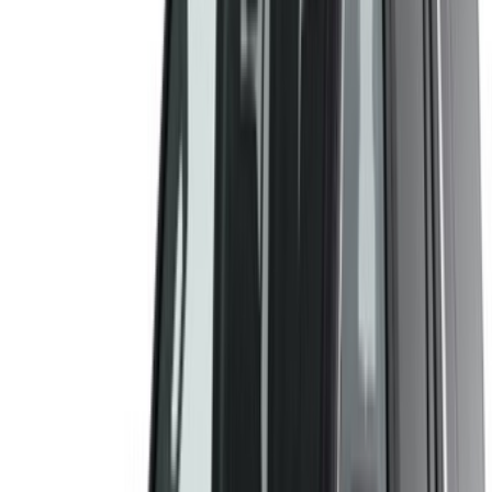
vous avez vu leur annonce sur OneClickDrive.com pour
obtenir le meilleur tarif. Soyez assuré que les meilleures
offres de location de voiture sont à portée de clic !
NOTE:
Les listes ci-dessus, y compris les prix, sont mises
à jour par les autorités compétentes. société de location
de voitures. Si la voiture n'est pas disponible au prix
mentionné (hors TVA), veuillez
nous informer
et nous vous
proposerons la meilleure alternative. Heureuxlocation!
Clause de non-responsabilité:
En utilisant ce site web, vous acceptez nos conditions
générales et notre politique de confidentialité et vous
dégagez OneClickDrive.ma de toute responsabilité
concernant des informations incorrectes fournies par les
sociétés de location de voitures ou par nous-mêmes.
×
OTP incorrect