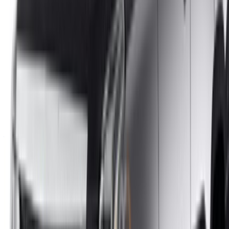
/ Soutien
+212708880005
info@oneclickdrive.com
/ Entreprises
sales@oneclickdrive.com
Vous avez des voitures à louer ou à vendre ?
Atteindre des milliers de personnes chaque jour.
Référencez vos voitures
Des moyens flexibles pour payer directement votre
partenaire