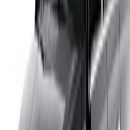
Continuer
Or
Vous n'avez pas de compte ?
S'inscrire
Vous avez déjà un compte?
Connexion
Votre plateforme unique pour explorer les meilleures offres
de location de voitures et de voitures d'occasion à travers le
Maroc. Des options économiques aux voitures de luxe,
trouvez la bonne voiture pour votre voyage. OneClickDrive
vous aide à trouver des fournisseurs locaux de confiance,
afin que vous puissiez profiter d'une expérience fluide et
sans stress.
Vous avez des voitures à louer ou à vendre ?
Atteindre des milliers de personnes chaque jour.