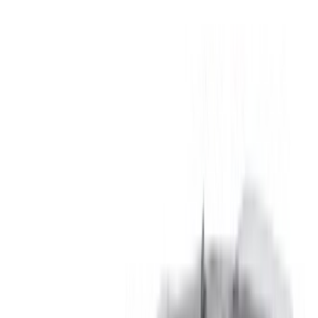
Transmission automobile
Livraison gratuite
Aéroport
international Agadir, Agadir
Aéroport
international Agadir, Agadir
Appeler
+212708889994
WhatsApp
Montrer 1 - 3 de 3 voitures
1
Vous cherchez d'autres options ?
Parcourir toutes les voitures
Sauvegarder des voitures. Suivez les prix. Réservez plus
rapidement.
Créer un compte
Comment obtenir le meilleur prix
Compare offers from multiple rent a car companies in