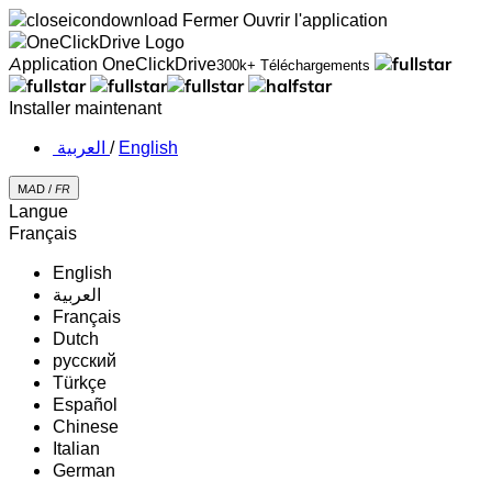
Fermer
Ouvrir l'application
Application OneClickDrive
300k+ Téléchargements
Installer maintenant
‏العربية ‏
/
English
MAD /
FR
Langue
Français
English
‏العربية‏
Français
Dutch
русский
Türkçe
Español
Chinese
Italian
German