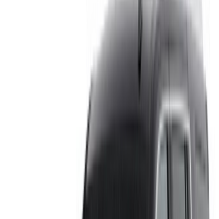
the Maroc, en fonction de votre localisation, de votre
budget et de vos besoins.
Affinez vos préférences: spécifications du véhicule,
kilométrage maximal, assurance incluse,
caractéristiques du véhicule et ainsi de suite.
Faites une liste courte des meilleures offres du loueur
de voitures et contactez les directement par téléphone,
WhatsApp ou demandez qu'on vous rappelle.
Veillez à demander des photos et des spécifications
réelles de la voiture avant de conclure l'accord.
Réservez directement, sans majoration!
Cadillac Escalade Voiture Voiture prix de
location en Agadir
Quotidiennement
Hebdomadaire
Mensuel
Cadillac
MAD
Escalade (Noir),
MAD 16,000
MAD 100,800
360,000
2023
Cadillac
MAD
Escalade (Noir),
MAD 20,000
MAD 126,000
450,000
2023