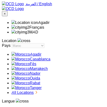
‏العربية ‏
/
English
×
Agadir
Français
MAD
Location
Pays
Agadir
Casablanca
Fès
Marrakech
Nador
Oujda
Rabat
Tanger
All Locations
Langue