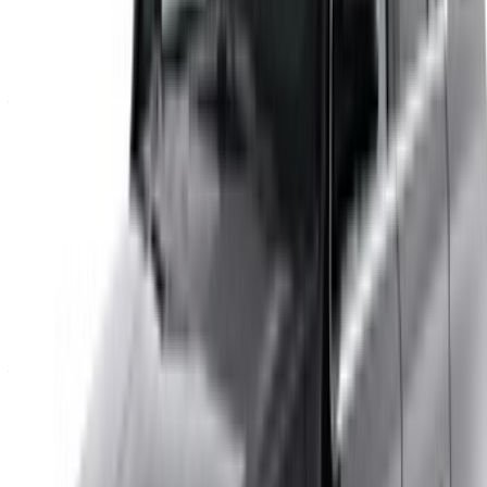
Continua
Or
Non avete un account?
Iscriviti
Avete già un account?
Accesso
La vostra piattaforma unica per esplorare le migliori offerte di
noleggio auto e auto usate in Marocco. Dalle opzioni più
economiche alle auto di lusso, trovate l'auto giusta per il
vostro viaggio. OneClickDrive vi aiuta a trovare i fornitori
locali di fiducia, in modo che possiate vivere un'esperienza
senza problemi e senza stress.
Avete auto da noleggiare o vendere?
Raggiungere migliaia di persone ogni giorno.
Elenca le tue auto
Modi flessibili per pagare direttamente il vostro partner