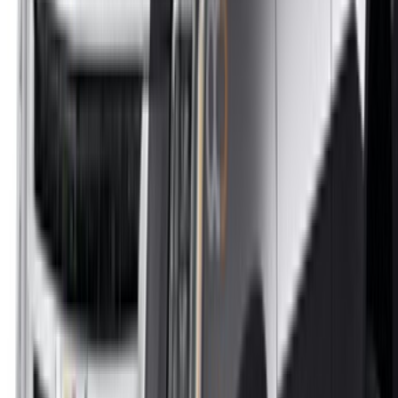
Casa-Oasis, Route de Nouasseur, Casablanca 20000,
Marocco
©OneClickDrive 2026.
Tutti i diritti riservati
Seguiteci su:
English
‏العربية‏
Français
Dutch
русский
Türkçe
Español
Chinese
Italian
German
X
Chiudere
Fatto. Saluti!