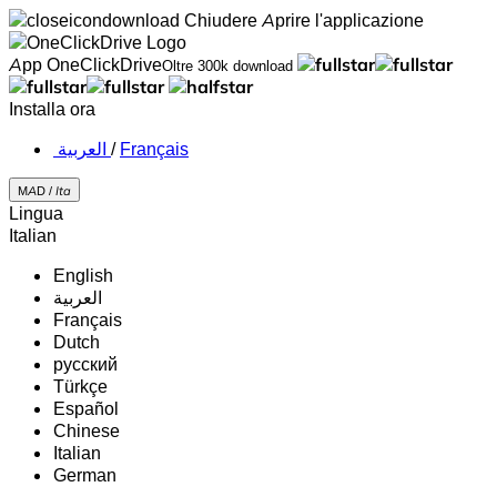
Chiudere
Aprire l'applicazione
App OneClickDrive
Oltre 300k download
Installa ora
‏العربية ‏
/
Français
MAD /
Ita
Lingua
Italian
English
‏العربية‏
Français
Dutch
русский
Türkçe
Español
Chinese
Italian
German