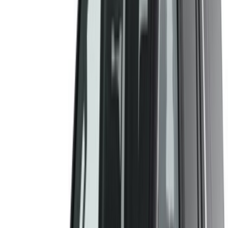
visto il loro annuncio su OneClickDrive.com per ottenere la
tariffa migliore. Stai certo che le migliori offerte di auto a
noleggio sono a portata di clic!
NOTA:
I listini di cui sopra, compresi i prezzi, sono
aggiornati dalle rispettive società di noleggio auto. Nel
caso in cui la vettura non sia disponibile al prezzo indicato
(IVA esclusa), si prega di
informaci
e vi risponderemo con
l'alternativa migliore. Felicenoleggio!
Disclaimer:
Utilizzando questo sito web, l'utente accetta i nostri Termini e
Condizioni e l'Informativa sulla Privacy e declina
OneClickDrive.ma da qualsiasi informazione errata fornita
dalle società di autonoleggio o da noi.
×
OTP errato