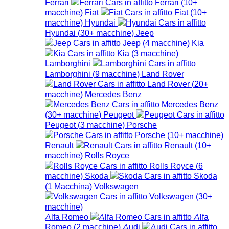
Ferrari
Ferrari
(
10+
macchine
)
Fiat
Fiat
(
10+
macchine
)
Hyundai
Hyundai
(
30+
macchine
)
Jeep
Jeep
(
4
macchine
)
Kia
Kia
(
3
macchine
)
Lamborghini
Lamborghini
(
9
macchine
)
Land Rover
Land Rover
(
20+
macchine
)
Mercedes Benz
Mercedes Benz
(
30+
macchine
)
Peugeot
Peugeot
(
3
macchine
)
Porsche
Porsche
(
10+
macchine
)
Renault
Renault
(
10+
macchine
)
Rolls Royce
Rolls Royce
(
6
macchine
)
Skoda
Skoda
(
1
Macchina
)
Volkswagen
Volkswagen
(
30+
macchine
)
Alfa Romeo
Alfa
Romeo
(
2
macchine
)
Audi