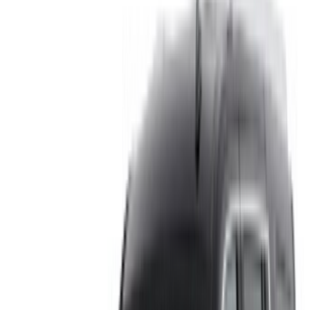
Creare un account
Come ottenere il miglior affare
Compare offers from multiple rent a car companies in
the Marocco, filtrare in base alla posizione, al budget e
ai requisiti.
Restringi con le tue preferenze: specifiche dell'auto,
limite di chilometraggio, assicurazione inclusa,
caratteristiche dell'auto e così via.
Seleziona le migliori offerte del fornitore di
autonoleggio e contattalo direttamente tramite telefono,
WhatsApp o richiedi una richiamata.
Assicurati di chiedere le immagini reali e le specifiche
dell'auto prima di finalizzare l'accordo.
Prenota direttamente, senza ricarichi!
Cadillac scalata Macchina Macchina prezzo di
noleggio in Agadir
Quotidiano
settimanalmente
Mensile
Cadillac scalata
MAD
MAD
MAD 100,800
(Nero), 2023
16,000
360,000