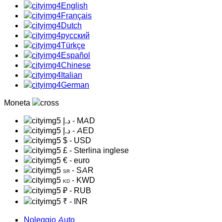
English
Français
Dutch
русский
Türkçe
Español
Chinese
Italian
German
Moneta
د.إ
- MAD
د.إ
- AED
$
- USD
£
- Sterlina inglese
€
- euro
- SAR
SR
- KWD
KD
₽
- RUB
₹
- INR
Noleggio Auto