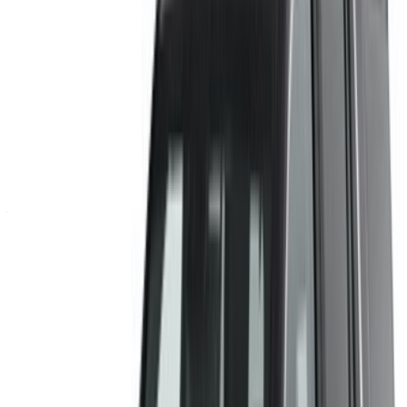
Cadillac scalata
MAD
MAD
MAD 126,000
(Nero), 2023
20,000
450,000
Cadillac scalata
MAD
MAD
MAD 151,200
(Nero), 2023
24,000
540,000
Noleggio e guida autonoma un Cadillac scalata Macchina di
lusso in Agadir, Marocco. Vari modelli tra cui 2023 di scalata
sono disponibili per il noleggio. Di seguito sono elencate le
offerte in tempo reale con tariffe giornaliere, settimanali e
mensili direttamente dai fornitori. Paga zero commissioni o
spese di prenotazione. Il ritiro in filiale è gratuito da
Aeroporto internazionale di Agadir. Per disponibilità e
consegna presso la vostra sede o Agadir aeroporto alla data
e all'ora preferite, si prega di informarsi con il fornitore. Mettiti
in contatto con loro tramite telefono, WhatsApp o richiedi una
richiamata.
Benvenuti su OneClickDrive.ma - Marocco il più grande
mercato automobilistico del mondo.I nostri partner di
autonoleggio partner aggiornano le loro scorte per
OneClickDrive in tempo reale in modo da vedere sempre i
prezzi più recenti. Sfoglia, filtra, seleziona e contatta
direttamente il fornitore di autonoleggio. Menziona che hai