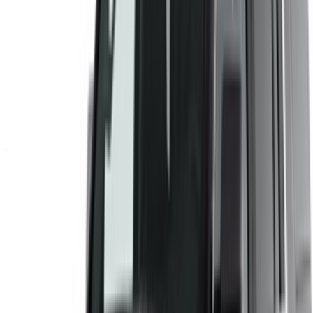
Effettuare il login per accedere ai preferiti,
monitorare le offerte e prenotare più velocemente.
Continua
o
Non avete un account?
Iscriviti
Avete già un account?
Accesso
×
OTP errato
Creare un account. Guida a un affare migliore.
Log In. Take the Wheel.