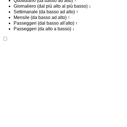
Quotidiano (da basso ad alto) ↑
Giornaliero (dal più alto al più basso) ↓
Settimanale (da basso ad alto) ↑
Mensile (da basso ad alto) ↑
Passeggeri (dal basso all'alto) ↑
Passeggeri (da alto a basso) ↓
Cadillac Escalade 2023
Aeroporto internazionale di Agadir, Agadir
Aeroporto internazionale di Agadir, Agadir
2023
Euro
lusso
Benzina
MAD 16,000
/ giorno
Illimitato
MAD 360,000
/ mo.
6000 km