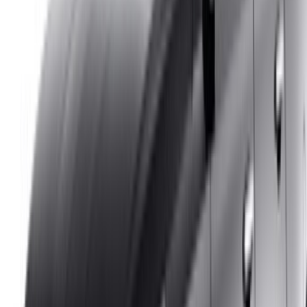
/ Risorse
Noleggio auto Agadir
Noleggio auto Casablanca
Noleggio auto Fès
Noleggio auto Marrakech
Noleggio auto Nador
Noleggio auto Oujda
Noleggio auto Rabat
Noleggio auto Tangier
Aeroporto di Casablanca
Aeroporto di Marrakesh
/ Azienda
Mappa del sito XML
Blog sull'autonoleggio
/ Supporto
+212708880005