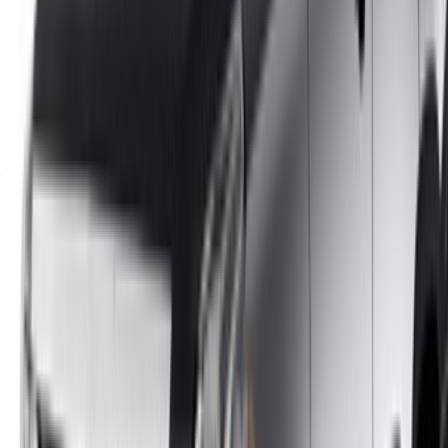
info@oneclickdrive.com
/ Affari
sales@oneclickdrive.com
Avete auto da noleggiare o vendere?
Raggiungere migliaia di persone ogni giorno.
Elenca le tue auto
Modi flessibili per pagare direttamente il vostro partner