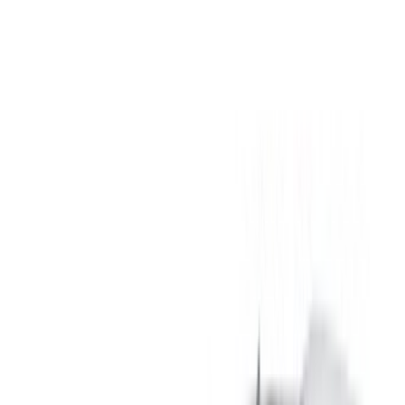
Illimitato
MAD 540,000
/ mo.
6000 km
Assicurazione inclusa
Trasmissione automatica
Consegna gratuita
Aeroporto
internazionale di Agadir, Agadir
Aeroporto
internazionale di Agadir, Agadir
Chiamata
+212708889994
WhatsApp
Mostrando 1 - 3 di 3 macchine
1
Cercate altre opzioni?
Sfoglia tutte le auto
Salvare le auto. Traccia i prezzi. Prenotate più velocemente.