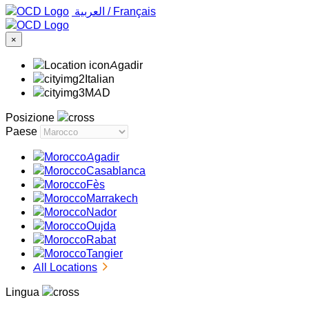
‏العربية ‏
/
Français
×
Agadir
Italian
MAD
Posizione
Paese
Agadir
Casablanca
Fès
Marrakech
Nador
Oujda
Rabat
Tangier
All Locations
Lingua