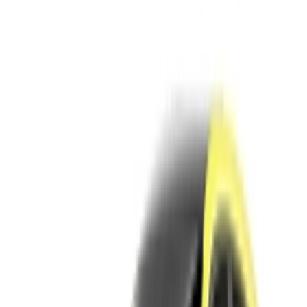
Continuer
ou
Vous n'avez pas de compte ?
S'inscrire
Vous avez déjà un compte ?
Connexion
×
OTP incorrect
Créer un compte. Obtenez de meilleures conditions.
Log In. Take the Wheel.
Continuer
Or
Vous n'avez pas de compte ?
S'inscrire
Vous avez déjà un compte?
Connexion