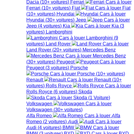
Dacia
(
10+
voitures
)
Ferrari
Ferrari
(
10+
voitures
)
Fiat
Fiat
(
10+
voitures
)
Hyundai
Hyundai
(
30+
voitures
)
Jeep
Jeep
(
4
voitures
)
Kia
Kia
(
3
voitures
)
Lamborghini
Lamborghini
(
9
voitures
)
Land Rover
Land Rover
(
20+
voitures
)
Mercedes Benz
Mercedes Benz
(
30+
voitures
)
Peugeot
Peugeot
(
3
voitures
)
Porsche
Porsche
(
10+
voitures
)
Renault
Renault
(
10+
voitures
)
Rolls Royce
Rolls Royce
(
6
voitures
)
Skoda
Skoda
(
1
Voiture
)
Volkswagen
Volkswagen
(
30+
voitures
)
Alfa Romeo
Alfa
Romeo
(
2
voitures
)
Audi
Audi
(
4
voitures
)
BMW
BMW
(
3
voitures
)
BYD
BYD