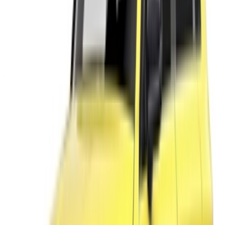
/ Entreprises
sales@oneclickdrive.com
Vous avez des voitures à louer ou à vendre ?
Atteindre des milliers de personnes chaque jour.
Référencez vos voitures
Des moyens flexibles pour payer directement votre
partenaire