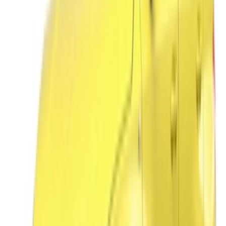
Casa-Oasis, Route de Nouasseur, Casablanca 20000,
Maroc
©OneClickDrive 2026.
Tous droits réservés
Suivez-nous sur:
English
‏العربية‏
Français
Dutch
русский
Türkçe
Español
Chinese
Italian
German
X
Fermer
Compris !