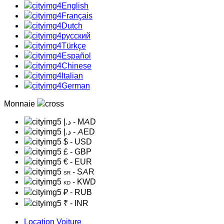
English
Français
Dutch
русский
Türkçe
Español
Chinese
Italian
German
Monnaie
د.إ
- MAD
د.إ
- AED
$
- USD
£
- GBP
€
- EUR
- SAR
SR
- KWD
KD
₽
- RUB
₹
- INR
Location Voiture