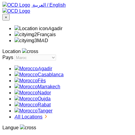
‏العربية ‏
/
English
×
Agadir
Français
MAD
Location
Pays
Agadir
Casablanca
Fès
Marrakech
Nador
Oujda
Rabat
Tanger
All Locations
Langue