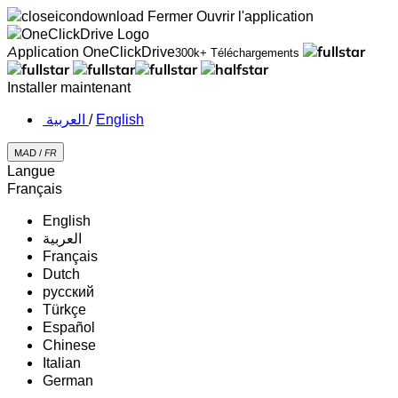
Fermer
Ouvrir l'application
Application OneClickDrive
300k+ Téléchargements
Installer maintenant
‏العربية ‏
/
English
MAD /
FR
Langue
Français
English
‏العربية‏
Français
Dutch
русский
Türkçe
Español
Chinese
Italian
German