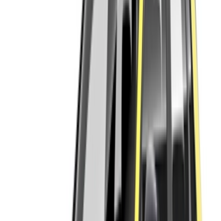
Location voiture Agadir
Location voiture Casablanca
Location voiture Fès
Location voiture Marrakech
Location voiture Nador
Location voiture Oujda
Location voiture Rabat
Location voiture Tanger
Aéroport de Casablanca
Aéroport de Marrakech
/ Entreprise
Plan du site XML
Blog sur la location de voitures
/ Soutien
+212708880005
info@oneclickdrive.com