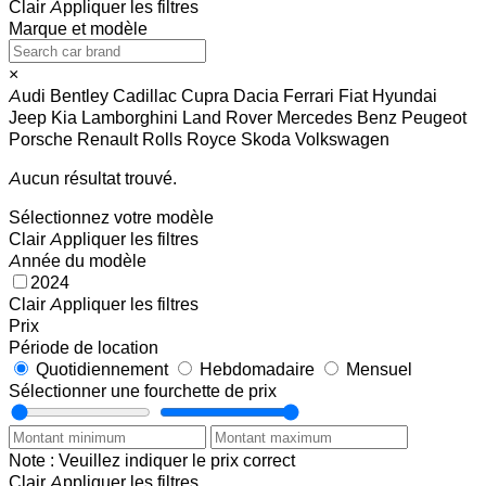
Clair
Appliquer les filtres
Marque et modèle
×
Audi
Bentley
Cadillac
Cupra
Dacia
Ferrari
Fiat
Hyundai
Jeep
Kia
Lamborghini
Land Rover
Mercedes Benz
Peugeot
Porsche
Renault
Rolls Royce
Skoda
Volkswagen
Aucun résultat trouvé.
Sélectionnez votre modèle
Clair
Appliquer les filtres
Année du modèle
2024
Clair
Appliquer les filtres
Prix
Période de location
Quotidiennement
Hebdomadaire
Mensuel
Sélectionner une fourchette de prix
Note : Veuillez indiquer le prix correct
Clair
Appliquer les filtres