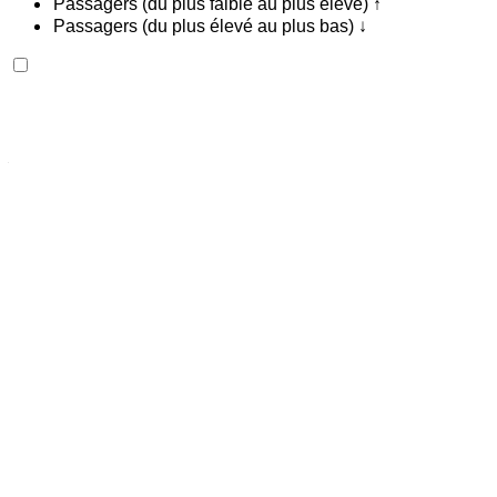
Passagers (du plus faible au plus élevé) ↑
Passagers (du plus élevé au plus bas) ↓
Audi A3 S Line 2024
Aéroport international Agadir, Agadir
Aéroport
international Agadir, Agadir
2024
Européen
luxe
Essence
MAD 1500
/ jour
Illimité
MAD 36,000
/ mo.
6000 km
Assurance incluse
Transmission automobile
Livraison gratuite