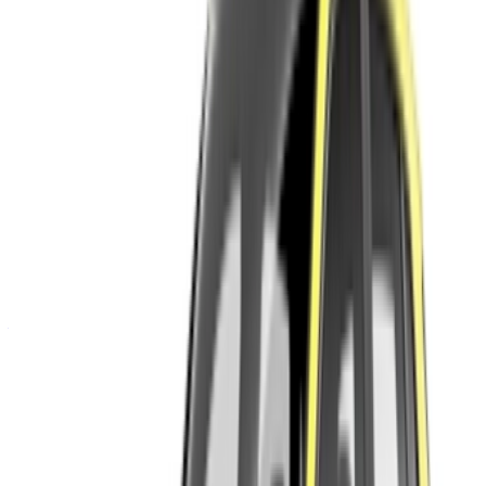
Votre plateforme unique pour explorer les meilleures offres
de location de voitures et de voitures d'occasion à travers le
Maroc. Des options économiques aux voitures de luxe,
trouvez la bonne voiture pour votre voyage. OneClickDrive
vous aide à trouver des fournisseurs locaux de confiance,
afin que vous puissiez profiter d'une expérience fluide et
sans stress.
Vous avez des voitures à louer ou à vendre ?
Atteindre des milliers de personnes chaque jour.
Référencez vos voitures
Des moyens flexibles pour payer directement votre
partenaire
/ Ressources