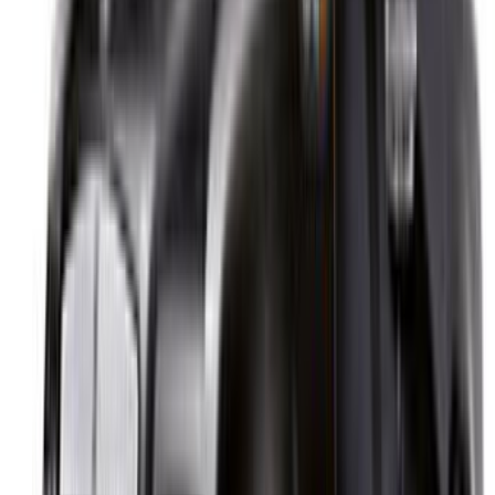
الدار البيضاء، الواحة، طريق النواصر، الدار البيضاء 20000، المغرب
©OneClickDrive 2026.
جميع الحقوق محفوظة
تابعنا على:
Chinese
Español
Türkçe
русский
Dutch
Français
‏العربية‏
English
Italian
German
إغلاق
X
عُلم، شكرًا لك!