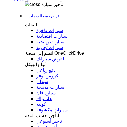
تأجير سيارة
عرض جميع السيارات
الفئات
سيارات فاخرة
سيارات اقتصادية
سيارات رياضية
سيارات تجارية
انضم إلى منصة OneClickDrive
اعرض سياراتك
أنواع الهيكل
دفع رباعي
كروس أوفر
سيدان
سيارات مدمجة
سيارة فان
هاتشباك
كوبيه
سيارات مكشوفة
التأجير حسب المدة
تأجير أسبوعي
تأجير شهري