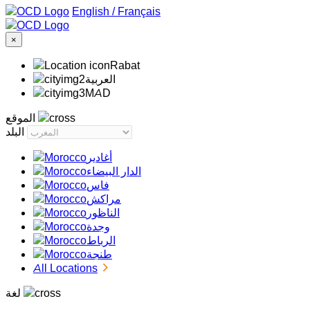
/
Français
×
Rabat
‏العربية‏
MAD
الموقع
البلد
أغادير
الدار البيضاء
فاس
مراكش
الناظور
وجدة
الرباط
طنجة
All Locations
لغة