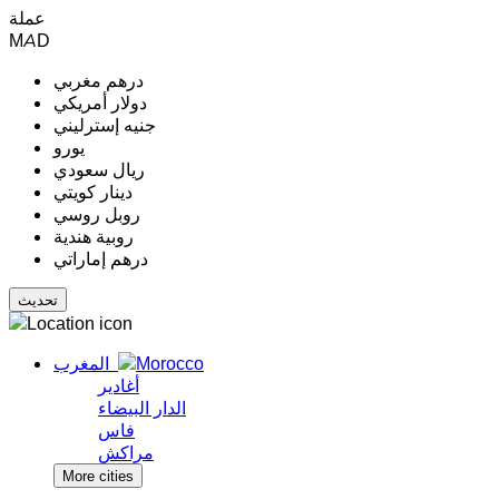
عملة
MAD
درهم مغربي
دولار أمريكي
جنيه إسترليني
يورو
ريال سعودي
دينار كويتي
روبل روسي
روبية هندية
درهم إماراتي
المغرب
أغادير
الدار البيضاء
فاس
مراكش
More cities