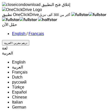
إغلاق
فتح التطبيق
تطبيق OneClickDrive
أكثر من 300 ألف تنزيل
حمّل الآن
/
Français
درهم مغربي /
‏العربية‏
لغة
‏العربية‏
English
‏العربية‏
Français
Dutch
русский
Türkçe
Español
Chinese
Italian
German