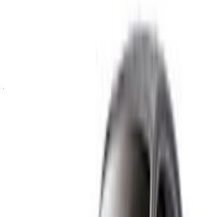
سجّل الدخول للوصول إلى سياراتك المفضلة,
وتتبع العروض والحجز بشكل أسرع.
استمر
أو
لا يوجد لديك حساب؟
الاشتراك
هل لديك حساب بالفعل؟
تسجيل الدخول
×
كلمة المرور لمرة واحدة غير صحيحة
انشئ حسابًا واحصل على عرض أفضل.
Log In. Take the Wheel.