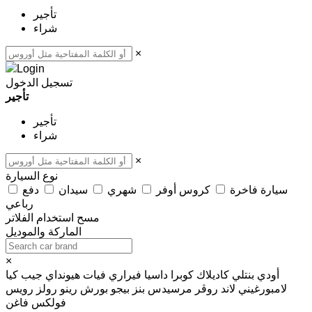
تأجير
شراء
×
تسجيل الدخول
تأجير
تأجير
شراء
×
نوع السيارة
سيارة فاخرة
كروس أوفر
شهري
سيدان
دفع
رباعي
مسح
استخدام الفلاتر
الماركة والموديل
×
أودي
بنتلي
كاديلاك
كوبرا
داسيا
فيراري
فيات
هيونداي
جيب
كيا
لامبورغيني
لاند روڤر
مرسيدس بنز
بيجو
بورش
رينو
رولز رويس
فولكس فاغن