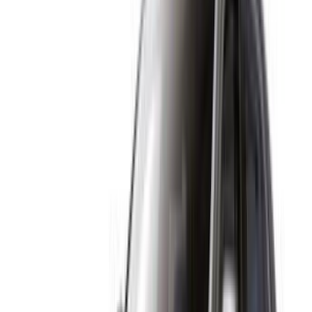
استمر
Or
لا يوجد لديك حساب؟
الاشتراك
يوجد حساب بالفعل?
تسجيل الدخول
منصتك الشاملة لاستكشاف أفضل عروض تأجير السيارات
والسيارات المستعملة في جميع أنحاء المغرب. من الخيارات
الاقتصادية إلى السيارات الفاخرة، ابحث عن السيارة المثالية
لرحلتك. يساعدك OneClickDrive في العثور على مكاتب محلية
موثوقة، لضمان تجربة قيادة سلسة وخالية من المتاعب.
هل لديك سيارات ترغب في تأجيرها أو بيعها؟
تواصل مع آلاف العملاء المحتملين كل يوم
اعرض سياراتك