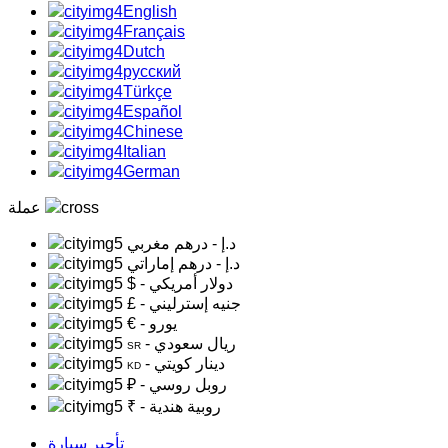
English
Français
Dutch
русский
Türkçe
Español
Chinese
Italian
German
عملة
د.إ
- درهم مغربي
د.إ
- درهم إماراتي
- دولار أمريكي
$
- جنيه إسترليني
£
- يورو
€
- ريال سعودي
SR
- دينار كويتي
KD
- روبل روسي
₽
- روبية هندية
₹
تأجير سيارة