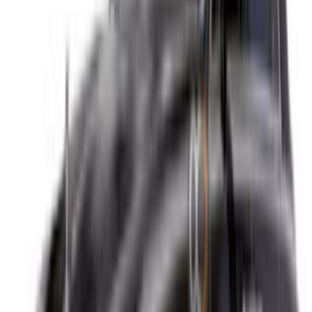
info@oneclickdrive.com
/ الشركات
sales@oneclickdrive.com
هل لديك سيارات ترغب في تأجيرها أو بيعها؟
تواصل مع آلاف العملاء المحتملين كل يوم
اعرض سياراتك
خيارات دفع مرنة ومباشرة لشريكك