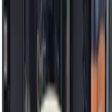
درهم مغربي 168,000
6161 كيلومتر
قسط شهري ثابت
درهم مغربي 2,092
يدوي ناقل الحركة
مطار الرباط-سلا الدولي, الرباط
مطار الرباط-سلا
الدولي, الرباط
مكالمة
212663841439
الواتساب
عرض 1 - 5 من 5 سيارات
1
هل تبحث عن خيارات أخرى؟
تصفح جميع السيارات
احفظ السيارات. تتبع الأسعار. احجز أسرع.