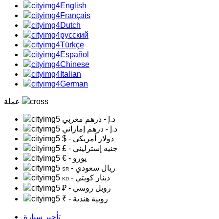
English
Français
Dutch
русский
Türkçe
Español
Chinese
Italian
German
عملة
د.إ
- درهم مغربي
د.إ
- درهم إماراتي
- دولار أمريكي
$
- جنيه إسترليني
£
- يورو
€
- ريال سعودي
SR
- دينار كويتي
KD
- روبل روسي
₽
- روبية هندية
₹
تأجير سيارة