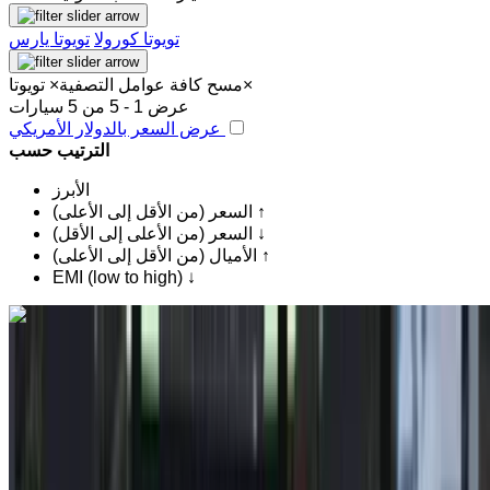
تويوتا كورولا
تويوتا يارس
×
مسح كافة عوامل التصفية
×
تويوتا
عرض 1 - 5 من 5 سيارات
عرض السعر بالدولار الأمريكي
الترتيب حسب
الأبرز
السعر (من الأقل إلى الأعلى) ↑
السعر (من الأعلى إلى الأقل) ↓
الأميال (من الأقل إلى الأعلى) ↑
EMI (low to high) ↓
اكتشف المزيد
هل تعجبك السيارة المعروضة؟
تويوتا Corolla 1.8 Dynamic+ 2020
للبيع في الرباط: أبيض سيدان, سيارة هايبرد سيارة, أخرى
المواصفات, تلقائي 4-أبواب
مطار الرباط-سلا الدولي, الرباط
مطار الرباط-سلا
الدولي, الرباط