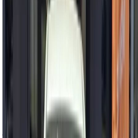
إنشاء حساب
نبذة عن تويوتا المحركات
تويوتا هي شركة تصنيع سيارات يابانية متعددة الجنسيات. تعتبر تويوتا
ثاني أكبر شركة لتصنيع السيارات في العالم، بعد فولكس فاجن، بناءً
على مبيعات الوحدات لعام 2018. كانت تويوتا أول شركة مصنعة
للسيارات في العالم تنتج أكثر من 10 ملايين سيارة سنويًا، وهو ما
قامت به منذ عام 2012. كما أبلغت عن إنتاج 200 مليون سيارة.
اعتبارًا من يوليو 2014، كانت تويوتا أكبر شركة مدرجة في اليابان
من حيث الإيرادات والقيمة السوقية. تويوتا هي الشركة الرائدة في
السوق العالمية في مبيعات السيارات الكهربائية الهجينة، وواحدة من
أكبر الشركات التي تشجع اعتماد السيارات الهجينة في السوق
الواسعة حول العالم. كما تعتبر تويوتا أيضًا شركة رائدة في السوق
في المركبات التي تعمل بخلايا الوقود الهيدروجينية. تُدرج تويوتا في
بورصة لندن وبورصة نيويورك وبورصة طوكيو للأوراق المالية. من
أكثر السيارات طلبًا للاستئجار من تويوتا: فورتشنر، كورولا، لاند
كروزر، كامري.
تأسست:
1937
مقرات الشركة:
مدينة تويوتا ، اليابان
الاسم الرسمي:
شركة تويوتا موتور