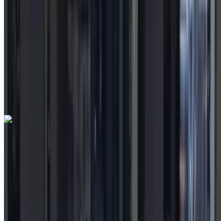
درهم مغربي 225,000
88062 كيلومتر
قسط شهري ثابت
درهم مغربي 2,802
تلقائي ناقل الحركة
أسود اللون
مطار
الرباط-سلا الدولي, الرباط
مطار الرباط-سلا الدولي,
الرباط
مكالمة
212663841439
الواتساب
تويوتا Yaris 1.0 VVT-i Dynamic + 2023
للبيع في الرباط: سيارات مدمجة, بنزين سيارة, أخرى المواصفات,
يدوي 4-أبواب
مطار الرباط-سلا الدولي, الرباط
مطار الرباط-سلا
الدولي, الرباط
2023
أخرى المواصفات