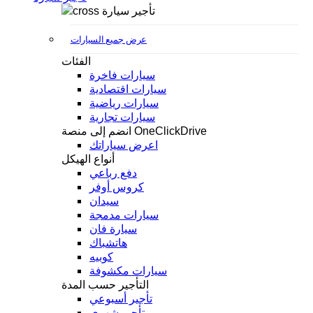
تأجير سيارة
عرض جميع السيارات
الفئات
سيارات فاخرة
سيارات اقتصادية
سيارات رياضية
سيارات تجارية
انضم إلى منصة OneClickDrive
اعرض سياراتك
أنواع الهيكل
دفع رباعي
كروس أوفر
سيدان
سيارات مدمجة
سيارة فان
هاتشباك
كوبيه
سيارات مكشوفة
التأجير حسب المدة
تأجير أسبوعي
تأجير شهري