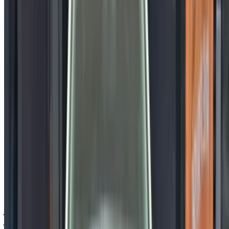
درهم مغربي 198,000
تويوتا Corolla 1.8 Dynamic+ (أبيض), 2020
درهم مغربي 195,000
تويوتا 1.8 Hybride DYNAMIC+ (), 2021
درهم مغربي 219,000
تويوتا Corolla 1.8 Dynamic+ (), 2023
تويوتا Corolla 1.8 Distinctive+ (أسود),
درهم مغربي 225,000
2022
درهم مغربي 168,000
تويوتا Yaris 1.0 VVT-i Dynamic + (), 2023
شراء سيارة تويوتا سيارة في الرباط, المغرب. تُدرج أعلاه عروضًا
مباشرة على تأجير سيارات تويوتا سيارات مستعملة أسعار مباشرة
من معارض السيارات. تواصل مع أي منها مباشرة حسب متطلباتك.
اطلب عرض سعر مخصص على سيارتك المفضلة تويوتا سيارة من
تُجار ومعارض السيارات المستعملة في الرباط. الشراء من
OneClickDriveسيارات مستعملةسوق تأجير السيارات أو
التطبيقات المحمولة، بدون عمولة أو رسوم حجز. نسعى إلى إحداث
تغيير هائلسيارات مستعملةفي قطاع تأجير السيارات في الإمارات
إلكترونيًا، لتسهيل المهمة وتيسيرها عليك. قارن بين العروض
المباشرة على كافة أنواع الخيارات المتوفرة للاستئجار من فئة
سيدان، فخمة، رياضية، دفع رباعي، مكشوفة.
ملاحظة:
تحديث القوائم المذكورة أعلاه، بما في ذلك الأسعار تُجار
ومعارض السيارات المستعملة ففي حال لم تتوفر السيارة بالسعر