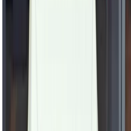
اعرض سياراتك
خيارات دفع مرنة ومباشرة لشريكك
الدار البيضاء، الواحة، طريق النواصر، الدار البيضاء 20000، المغرب
©OneClickDrive 2026.
جميع الحقوق محفوظة
تابعنا على: