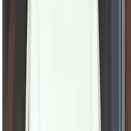
Chinese
Español
Türkçe
русский
Dutch
Français
‏العربية‏
English
Italian
German
إغلاق
X
عُلم، شكرًا لك!