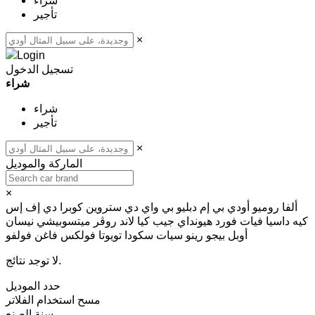
شراء
تأجير
×
تسجيل الدخول
شراء
شراء
تأجير
×
الماركة والموديل
×
ألفا روميو
أودي
بي إم دبليو
بي واي دي
ستروين
كوبرا
دي إف إس
كيه
داسيا
فيات
فورد
هيونداي
جيب
كيا
لاند روڤر
ميتسوبيشي
نيسان
أوبل
بيجو
رينو
سيات
سكودا
تويوتا
فولكس فاغن
فولفو
لا توجد نتائج.
حدد الموديل
مسح
استخدام الفلاتر
سنة الصنع