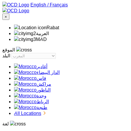
/
Français
×
Rabat
‏العربية‏
MAD
الموقع
البلد
أغادير
الدار البيضاء
فاس
مراكش
الناظور
وجدة
الرباط
طنجة
All Locations
لغة