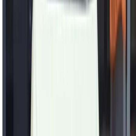
سيارات مستعملة طنجة
مطار الدار البيضاء
مطار مراكش
/ شركة
XML خريطة الموقع
مدونة تأجير السيارات
/ دعم
+212708880005
info@oneclickdrive.com
/ الشركات
sales@oneclickdrive.com
هل لديك سيارات ترغب في تأجيرها أو بيعها؟
تواصل مع آلاف العملاء المحتملين كل يوم