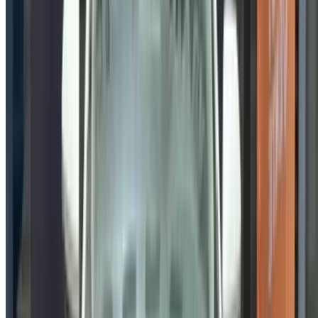
هل لديك حساب بالفعل؟
تسجيل الدخول
×
كلمة المرور لمرة واحدة غير صحيحة
انشئ حسابًا واحصل على عرض أفضل.
Log In. Take the Wheel.
استمر
Or
لا يوجد لديك حساب؟
الاشتراك
يوجد حساب بالفعل?
تسجيل الدخول
منصتك الشاملة لاستكشاف أفضل عروض تأجير السيارات
والسيارات المستعملة في جميع أنحاء المغرب. من الخيارات