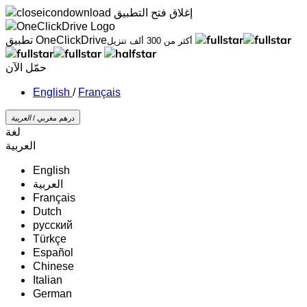
إغلاق
فتح التطبيق
تطبيق OneClickDrive
أكثر من 300 ألف تنزيل
حمّل الآن
/
Français
درهم مغربي /
‏العربية‏
لغة
‏العربية‏
English
‏العربية‏
Français
Dutch
русский
Türkçe
Español
Chinese
Italian
German