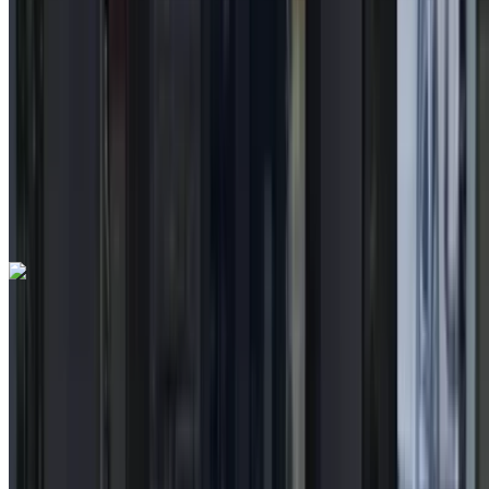
2023
أخرى المواصفات
درهم مغربي 219,000
90827 كيلومتر
قسط شهري ثابت
درهم مغربي 2,728
تلقائي ناقل الحركة
مطار
الرباط-سلا الدولي, الرباط
مطار الرباط-سلا الدولي,
الرباط
مكالمة
212663841439
الواتساب
تويوتا Corolla 1.8 Distinctive+ 2022
للبيع في الرباط: أسود سيدان, سيارة هايبرد سيارة, أخرى
المواصفات, تلقائي 4-أبواب
مطار الرباط-سلا الدولي, الرباط
مطار الرباط-سلا
الدولي, الرباط
2022
أخرى المواصفات