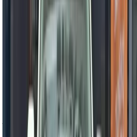
المذكور (باستثناء ضريبة القيمة المضافة)، الرجاء
إبلاغنا
وسنعود
إليك ببديل أفضل. نتمنى لك شراء!
إخلاء مسؤولية:
باستخدام هذا الموقع، فإنك توافق على الشروط والأحكام وسياسة
الخصوصية الخاصة بنا وتُخلي مسؤولية OneClickDrive.com عن
أي معلومات غير دقيقة مُقدمة من شركات تأجير السيارات أو منا.
×
كلمة المرور لمرة واحدة غير صحيحة
سجّل الدخول للوصول إلى سياراتك المفضلة,
وتتبع العروض والحجز بشكل أسرع.
استمر
أو
لا يوجد لديك حساب؟
الاشتراك