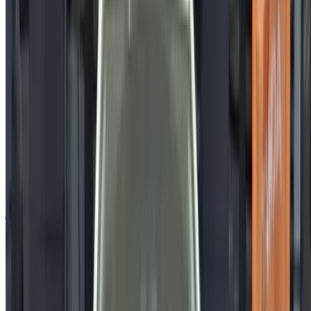
المنتجات:
السيارات والمركبات الفاخرة والمركبات التجارية
طريقة الحصول على أفضل عرض
Compare offers from multiple car companies in the
المغرب, قم بالتصفية حسب موقعك وميزانيتك ومتطلباتك.
حدد خياراتك بدقة حسب تفضيلاتك: مواصفات السيارات،
ومزاياها، وإضافات أخرى.
ضع قائمة بأفضل العروض من مزود الخدمة، وتواصل معه
عبر الهاتف أو الواتساب أو اطلب منه الاتصال بك.
احرص على طلب صور السيارة الحقيقية ومواصفاتها قبل
الاتفاق على العرض.
احجز مباشرة بدون زيادة على الأسعار.
لماذا تشتري سيارة عبر منصة OneClickDrive.ma
استكشف أكبر تشكيلة من ماركات وموديلات السيارات للاستئجار
في الرباط. احجز سيارات للإيجار بميزانية محدودة، سيارات دفع
رباعي، سيارات فارهة، سيارات رياضية، والمزيد مباشرة من وكالات
محلية لتأجير السيارات.
مستعملة تويوتا سيارة سيارة - أسعار مميزة في الرباط
السعر