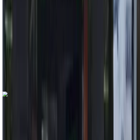
2020
أخرى المواصفات
درهم مغربي 198,000
105275 كيلومتر
قسط شهري ثابت
درهم مغربي 2,466
تلقائي ناقل الحركة
أبيض اللون
مطار
الرباط-سلا الدولي, الرباط
مطار الرباط-سلا الدولي,
الرباط
مكالمة
212663841439
الواتساب
تويوتا 1.8 Hybride DYNAMIC+ 2021
للبيع في الرباط: , سيارة هايبرد سيارة, أخرى المواصفات, تلقائي
ناقل الحركة
مطار الرباط-سلا الدولي, الرباط
مطار الرباط-سلا
الدولي, الرباط