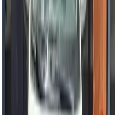
الاقتصادية إلى السيارات الفاخرة، ابحث عن السيارة المثالية
لرحلتك. يساعدك OneClickDrive في العثور على مكاتب محلية
موثوقة، لضمان تجربة قيادة سلسة وخالية من المتاعب.
هل لديك سيارات ترغب في تأجيرها أو بيعها؟
تواصل مع آلاف العملاء المحتملين كل يوم
اعرض سياراتك
خيارات دفع مرنة ومباشرة لشريكك
/ مصادر
سيارات مستعملة أغادير
سيارات مستعملة الدار البيضاء
سيارات مستعملة فاس
سيارات مستعملة مراكش
سيارات مستعملة الناظور
سيارات مستعملة وجدة
سيارات مستعملة الرباط