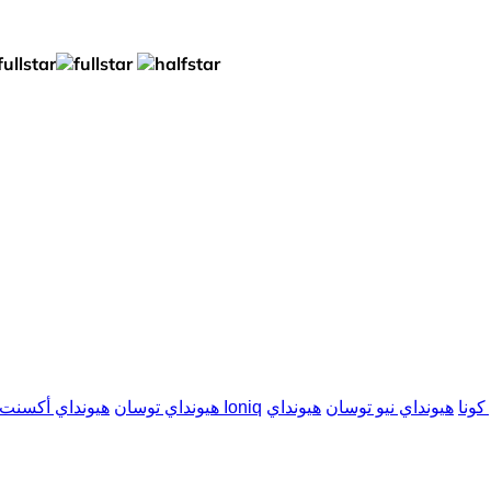
كونا
هيونداي نيو توسان
هيونداي
هيونداي Ioniq
هيونداي توسان
هيونداي أكسنت