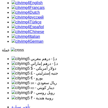
English
Français
Dutch
русский
Türkçe
Español
Chinese
Italian
German
عملة
د.إ
- درهم مغربي
د.إ
- درهم إماراتي
- دولار أمريكي
$
- جنيه إسترليني
£
- يورو
€
- ريال سعودي
SR
- دينار كويتي
KD
- روبل روسي
₽
- روبية هندية
₹
تأجير سيارة