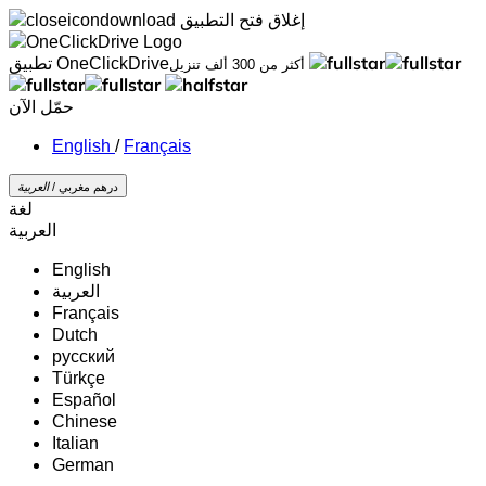
إغلاق
فتح التطبيق
تطبيق OneClickDrive
أكثر من 300 ألف تنزيل
حمّل الآن
/
Français
درهم مغربي /
‏العربية‏
لغة
‏العربية‏
English
‏العربية‏
Français
Dutch
русский
Türkçe
Español
Chinese
Italian
German