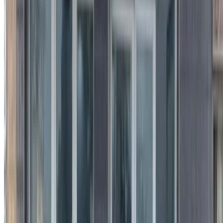
×
كلمة المرور لمرة واحدة غير صحيحة
انشئ حسابًا واحصل على عرض أفضل.
Log In. Take the Wheel.
استمر
Or
لا يوجد لديك حساب؟
الاشتراك
يوجد حساب بالفعل?
تسجيل الدخول
منصتك الشاملة لاستكشاف أفضل عروض تأجير السيارات
والسيارات المستعملة في جميع أنحاء المغرب. من الخيارات
الاقتصادية إلى السيارات الفاخرة، ابحث عن السيارة المثالية
لرحلتك. يساعدك OneClickDrive في العثور على مكاتب محلية
موثوقة، لضمان تجربة قيادة سلسة وخالية من المتاعب.