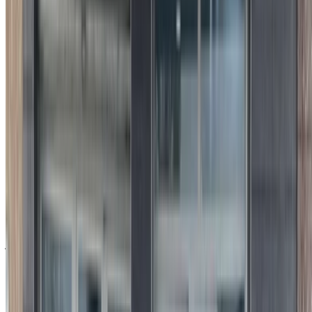
إخلاء مسؤولية:
باستخدام هذا الموقع، فإنك توافق على الشروط والأحكام وسياسة
الخصوصية الخاصة بنا وتُخلي مسؤولية OneClickDrive.com عن
أي معلومات غير دقيقة مُقدمة من شركات تأجير السيارات أو منا.
×
كلمة المرور لمرة واحدة غير صحيحة
سجّل الدخول للوصول إلى سياراتك المفضلة,
وتتبع العروض والحجز بشكل أسرع.
استمر
أو
لا يوجد لديك حساب؟
الاشتراك
هل لديك حساب بالفعل؟
تسجيل الدخول