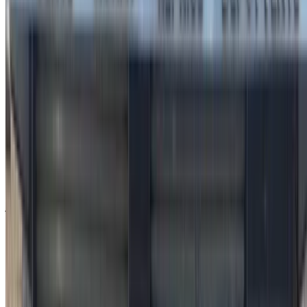
المنتجات:
مركبات، سيارات كهربائية
طريقة الحصول على أفضل عرض
Compare offers from multiple car companies in the
المغرب, قم بالتصفية حسب موقعك وميزانيتك ومتطلباتك.
حدد خياراتك بدقة حسب تفضيلاتك: مواصفات السيارات،
ومزاياها، وإضافات أخرى.
ضع قائمة بأفضل العروض من مزود الخدمة، وتواصل معه
عبر الهاتف أو الواتساب أو اطلب منه الاتصال بك.
احرص على طلب صور السيارة الحقيقية ومواصفاتها قبل
الاتفاق على العرض.
احجز مباشرة بدون زيادة على الأسعار.
لماذا تشتري سيارة عبر منصة OneClickDrive.ma
استكشف أكبر تشكيلة من ماركات وموديلات السيارات للاستئجار
في الرباط. احجز سيارات للإيجار بميزانية محدودة، سيارات دفع
رباعي، سيارات فارهة، سيارات رياضية، والمزيد مباشرة من وكالات
محلية لتأجير السيارات.
مستعملة فيات سيارة سيارة - أسعار مميزة في الرباط