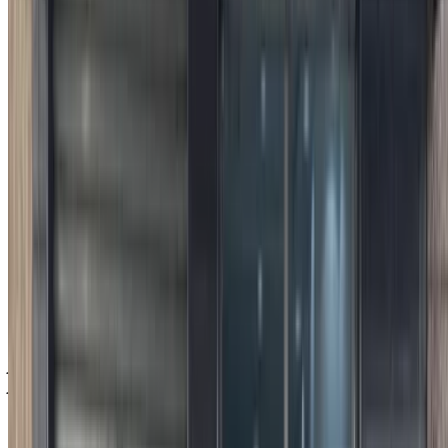
السعر
درهم مغربي 215,000
فيات 500x 1.6 M-jet Cross (أزرق), 2024
درهم مغربي 145,000
فيات Tipo 1.6 Life (أزرق), 2022
درهم مغربي 168,000
فيات Tipo 1.3 City Life (أسود), 2024
شراء سيارة فيات سيارة في الرباط, المغرب. تُدرج أعلاه عروضًا
مباشرة على تأجير سيارات فيات سيارات مستعملة أسعار مباشرة
من معارض السيارات. تواصل مع أي منها مباشرة حسب متطلباتك.
اطلب عرض سعر مخصص على سيارتك المفضلة فيات سيارة من
تُجار ومعارض السيارات المستعملة في الرباط. الشراء من
OneClickDriveسيارات مستعملةسوق تأجير السيارات أو
التطبيقات المحمولة، بدون عمولة أو رسوم حجز. نسعى إلى إحداث
تغيير هائلسيارات مستعملةفي قطاع تأجير السيارات في الإمارات
إلكترونيًا، لتسهيل المهمة وتيسيرها عليك. قارن بين العروض
المباشرة على كافة أنواع الخيارات المتوفرة للاستئجار من فئة
سيدان، فخمة، رياضية، دفع رباعي، مكشوفة.
ملاحظة:
تحديث القوائم المذكورة أعلاه، بما في ذلك الأسعار تُجار
ومعارض السيارات المستعملة ففي حال لم تتوفر السيارة بالسعر
المذكور (باستثناء ضريبة القيمة المضافة)، الرجاء
إبلاغنا
وسنعود
إليك ببديل أفضل. نتمنى لك شراء!