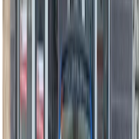
مطار مراكش
/ شركة
XML خريطة الموقع
مدونة تأجير السيارات
/ دعم
+212708880005
info@oneclickdrive.com
/ الشركات
sales@oneclickdrive.com
هل لديك سيارات ترغب في تأجيرها أو بيعها؟
تواصل مع آلاف العملاء المحتملين كل يوم
اعرض سياراتك