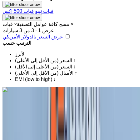
فيات تيبو
فيات 500 إكس
×
فيات
مسح كافة عوامل التصفية
×
عرض 1 - 3 من 3 سيارات
عرض السعر بالدولار الأمريكي
الترتيب حسب
الأبرز
السعر (من الأقل إلى الأعلى) ↑
السعر (من الأعلى إلى الأقل) ↓
الأميال (من الأقل إلى الأعلى) ↑
EMI (low to high) ↓
اكتشف المزيد
هل تعجبك السيارة المعروضة؟
فيات 500x 1.6 M-jet Cross 2024
للبيع في الرباط: أزرق دفع رباعي, بنزين سيارة, أخرى المواصفات,
تلقائي 4-أبواب
مطار الرباط-سلا الدولي, الرباط
مطار الرباط-سلا
الدولي, الرباط