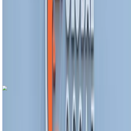
2024
أخرى المواصفات
درهم مغربي 215,000
10293 كيلومتر
قسط شهري ثابت
درهم مغربي 2,678
تلقائي ناقل الحركة
أزرق اللون
مطار الرباط-
سلا الدولي, الرباط
مطار الرباط-سلا الدولي, الرباط
مكالمة
212663841439
الواتساب
فيات Tipo 1.6 Life 2022
للبيع في الرباط: أزرق كروس أوفر, بنزين سيارة, أخرى المواصفات,
تلقائي 4-أبواب
مطار الرباط-سلا الدولي, الرباط
مطار الرباط-سلا
الدولي, الرباط