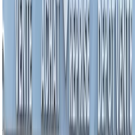
احفظ السيارات. تتبع الأسعار. احجز أسرع.
إنشاء حساب
نبذة عن فيات المحركات
فيات، وتُطلق اختصارًا إلى مصنع السيارات الإيطالي في تورينو، هي
شركة تصنيع سيارات إيطالية وتابعة لشركة FCA Italy S.p.A. تُعد
فيات من أكبر شركات تصنيع السيارات في إيطاليا. تم تصنيفها كأكبر
شركات تصنيع السيارات في أوروبا والثالثة في العالم بعد شركتي
جنرال موتورز وفورد على مدار عشرين عامًا، إلى أن حلت أزمة
قطاع السيارات في أواخر ثمانينات القرن الماضي. حازت شركة
السيارات فيا على جوائز دولية عديدة لما تقدمه من مركبات، بما في
ذلك تسع جوائز في جائز سيارة العام في أوروبا أكثر من شركات
التصنيع الأخرى، وكذلك صُنفت من بين أقل مستويات السيارات
انبعاثًا لغاز ثاني أكسيد الكربون مبيعًا في أوروبا. من أكثر سيارات
فيات طلبًا للاستئجار: 500 سي وأبارث.
تأسست:
1899
مقرات الشركة:
لينغوتو، تورين، إيطاليا
الاسم الرسمي:
مصنع السيارات الإيطالي في تورينو