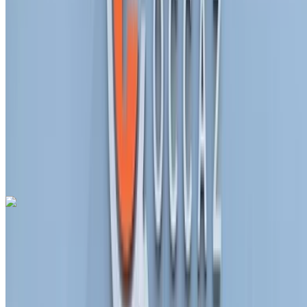
2022
أخرى المواصفات
درهم مغربي 145,000
25252 كيلومتر
قسط شهري ثابت
درهم مغربي 1,806
تلقائي ناقل الحركة
أزرق اللون
مطار الرباط-سلا
الدولي, الرباط
مطار الرباط-سلا الدولي, الرباط
مكالمة
212663841439
الواتساب
فيات Tipo 1.3 City Life 2024
للبيع في الرباط: أسود كروس أوفر, ديزل سيارة, أخرى المواصفات,
يدوي 4-أبواب
مطار الرباط-سلا الدولي, الرباط
مطار الرباط-سلا
الدولي, الرباط