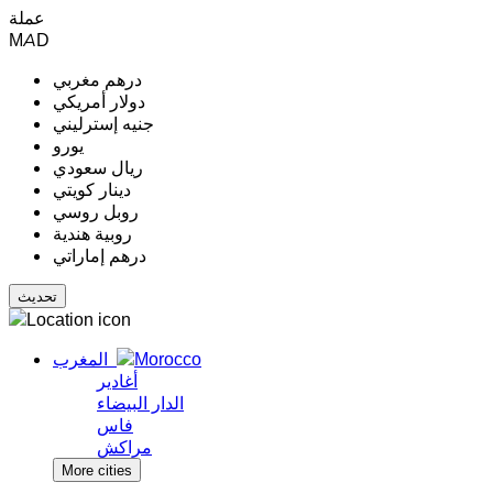
عملة
MAD
درهم مغربي
دولار أمريكي
جنيه إسترليني
يورو
ريال سعودي
دينار كويتي
روبل روسي
روبية هندية
درهم إماراتي
المغرب
أغادير
الدار البيضاء
فاس
مراكش
More cities