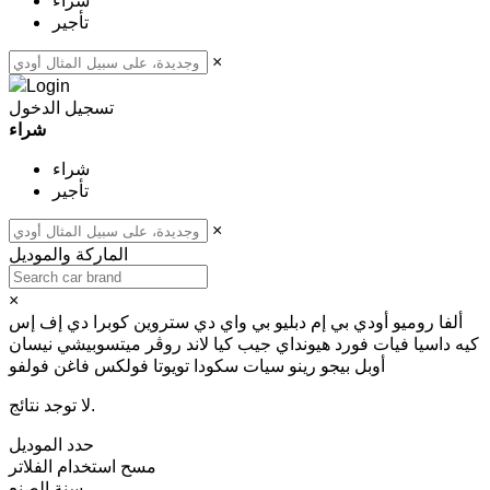
شراء
تأجير
×
تسجيل الدخول
شراء
شراء
تأجير
×
الماركة والموديل
×
ألفا روميو
أودي
بي إم دبليو
بي واي دي
ستروين
كوبرا
دي إف إس
كيه
داسيا
فيات
فورد
هيونداي
جيب
كيا
لاند روڤر
ميتسوبيشي
نيسان
أوبل
بيجو
رينو
سيات
سكودا
تويوتا
فولكس فاغن
فولفو
لا توجد نتائج.
حدد الموديل
مسح
استخدام الفلاتر
سنة الصنع