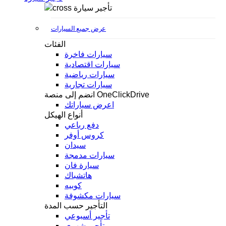
تأجير سيارة
عرض جميع السيارات
الفئات
سيارات فاخرة
سيارات اقتصادية
سيارات رياضية
سيارات تجارية
انضم إلى منصة OneClickDrive
اعرض سياراتك
أنواع الهيكل
دفع رباعي
كروس أوفر
سيدان
سيارات مدمجة
سيارة فان
هاتشباك
كوبيه
سيارات مكشوفة
التأجير حسب المدة
تأجير أسبوعي
تأجير شهري