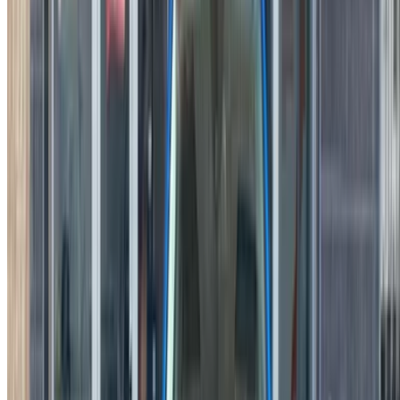
خيارات دفع مرنة ومباشرة لشريكك
الدار البيضاء، الواحة، طريق النواصر، الدار البيضاء 20000، المغرب
©OneClickDrive 2026.
جميع الحقوق محفوظة
تابعنا على:
Chinese
Español
Türkçe
русский
Dutch
Français
‏العربية‏
English
Italian
German