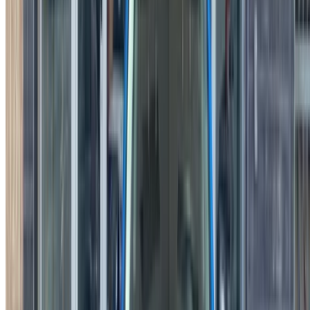
إغلاق
X
عُلم، شكرًا لك!