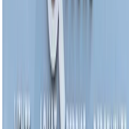
2024
أخرى المواصفات
درهم مغربي 168,000
58579 كيلومتر
قسط شهري ثابت
درهم مغربي 2,092
يدوي ناقل الحركة
أسود اللون
مطار الرباط-سلا
الدولي, الرباط
مطار الرباط-سلا الدولي, الرباط
مكالمة
212663841439
الواتساب
عرض 1 - 3 من 3 سيارات
1
هل تبحث عن خيارات أخرى؟
تصفح جميع السيارات