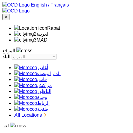
/
Français
×
Rabat
‏العربية‏
MAD
الموقع
البلد
أغادير
الدار البيضاء
فاس
مراكش
الناظور
وجدة
الرباط
طنجة
All Locations
لغة