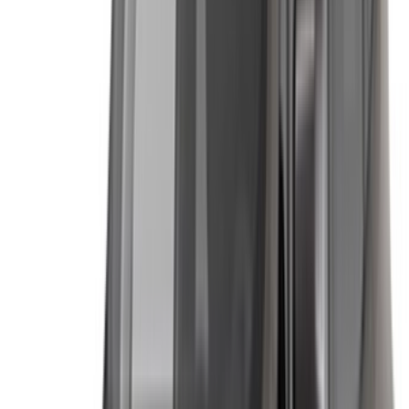
وهو أمر جدير بالذكر نظراً لسمعة العلامة التجارية، لذا تأكد
من تفاصيل التغطية قبل الشراء.
يوجد حد أقصى يومي للمسافة المقطوعة يختلف باختلاف
المورد، مع فرض رسوم إضافية عند تجاوزه.
سياسة إعادة الوقود، والتي تكون عادةً من خزان ممتلئ إلى
آخر ممتلئ، يتم تأكيدها مباشرة مع المورد بمجرد مطابقة
البيانات.
يتم دفع 10% مقدماً عبر OneClickDrive لتأكيد الحجز، ويتم
تسوية الرصيد المتبقي والوديعة مباشرة مع المورد بعد ذلك.
متطلبات استئجار سيارة جيب في الرباط
رخصة قيادة سارية المفعول للمقيمين، أو رخصة قيادة
بالإضافة إلى تصريح قيادة دولي للزوار.
جواز السفر (للزوار) أو بطاقة الهوية الوطنية وإثبات الإقامة
(للمقيمين)
الحد الأدنى للسن المطلوب، والذي قد يكون أعلى قليلاً
بالنسبة للطرازات الأكبر حجماً مثل جراند شيروكي