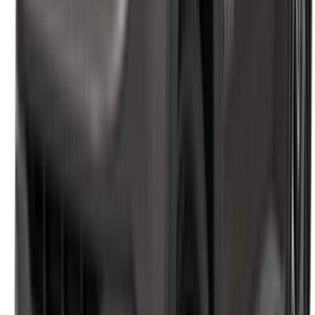
هل لديك سيارات ترغب في تأجيرها أو بيعها؟
تواصل مع آلاف العملاء المحتملين كل يوم
اعرض سياراتك
خيارات دفع مرنة ومباشرة لشريكك
الدار البيضاء، الواحة، طريق النواصر، الدار البيضاء 20000، المغرب
©OneClickDrive 2026.