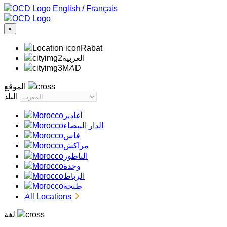
/
Français
×
Rabat
‏العربية‏
MAD
الموقع
البلد
أغادير
الدار البيضاء
فاس
مراكش
الناظور
وجدة
الرباط
طنجة
All Locations
لغة