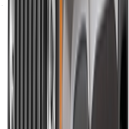
أو
لا يوجد لديك حساب؟
الاشتراك
هل لديك حساب بالفعل؟
تسجيل الدخول
×
كلمة المرور لمرة واحدة غير صحيحة
انشئ حسابًا واحصل على عرض أفضل.
Log In. Take the Wheel.
استمر
Or
لا يوجد لديك حساب؟
الاشتراك
يوجد حساب بالفعل?
تسجيل الدخول