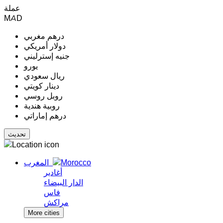
عملة
MAD
درهم مغربي
دولار أمريكي
جنيه إسترليني
يورو
ريال سعودي
دينار كويتي
روبل روسي
روبية هندية
درهم إماراتي
المغرب
أغادير
الدار البيضاء
فاس
مراكش
More cities