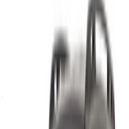
هل تبحث عن خيارات أخرى؟
تصفح جميع السيارات
احفظ السيارات. تتبع الأسعار. احجز أسرع.
إنشاء حساب
نبذة عن جيب المحركات
تُعد جيب ماركة سيارات أمريكية من تصنيع شركة FCA US LLC،
وهي مملوكة بالكامل لشركة فيات كرايسلر للسيارات الإيطالية
الأمريكية. قامت جيب ببيع 1.4 مليون سيارة دفع رباعي على
مستوى العالم في عام 2016، إذ تملك ثلثي السيارات في أمريكا
الشمالية. صُنفت كأكثر سيارات فيات كرايسلر مبيعًا في الولايات
المتحدة الأمريكية في النصف الأول من عام 2017. من أكثر سيارات
جيب طلبًا للاستئجار: جيب رانغلر إصدار صحارى، وجيب رانغلر
إصدار صحارى غير المحدود، ورانغلر الرياضية.
تأسست:
1943
مقرات الشركة:
توليدو، أوهايو، الولايات المتحدة