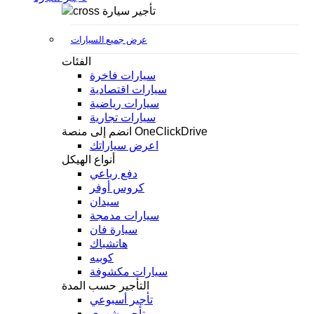
تأجير سيارة
عرض جميع السيارات
الفئات
سيارات فاخرة
سيارات اقتصادية
سيارات رياضية
سيارات تجارية
انضم إلى منصة OneClickDrive
اعرض سياراتك
أنواع الهيكل
دفع رباعي
كروس أوفر
سيدان
سيارات مدمجة
سيارة فان
هاتشباك
كوبيه
سيارات مكشوفة
التأجير حسب المدة
تأجير أسبوعي
تأجير شهري