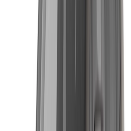
جيب جراند شيروكي
جيب رانجلر
يعتمد التوفر على المورد وتواريخك، وتميل سيارة رانجلر على وجه
الخصوص إلى جذب المزيد من الاهتمام نظرًا لمظهرها المميز
وسمعتها في الطرق الوعرة، لذا يجدر التحقق مبكرًا.
خيارات تأجير سيارات الجيب
للإقامات القصيرة، يُعدّ التأجير اليومي الخيار الأمثل، كما يتيح لك
فرصة تجربة قيادة السيارة الرياضية متعددة الاستخدامات قبل
الالتزام بعقد طويل الأمد. أما إذا كنت ستقيم في الرباط لبضعة
أسابيع، فإن التأجير الشهري يُخفّض التكلفة اليومية ويُحافظ على
نفقاتك مُتوقعة. أما من يُقيم لعدة أشهر أو أكثر، فيُفضّل التأجير
طويل الأمد، إذ يُقدّم عادةً أفضل سعر يومي، حتى وإن كان ذلك يُقلّل
من مرونة تغيير الخطط أثناء الإقامة.
ما الذي يشمله استئجار سيارة جيب؟
تغطية تأمينية تستثني عادةً الاستخدام على الطرق الوعرة،