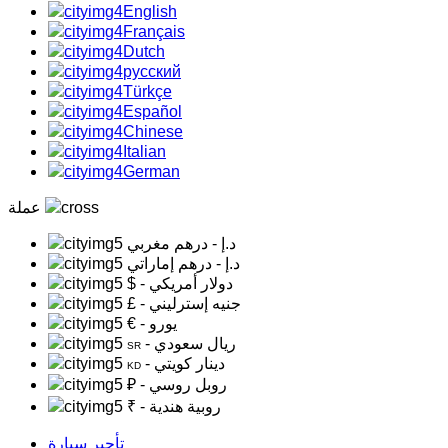
English
Français
Dutch
русский
Türkçe
Español
Chinese
Italian
German
عملة
د.إ
- درهم مغربي
د.إ
- درهم إماراتي
- دولار أمريكي
$
- جنيه إسترليني
£
- يورو
€
- ريال سعودي
SR
- دينار كويتي
KD
- روبل روسي
₽
- روبية هندية
₹
تأجير سيارة