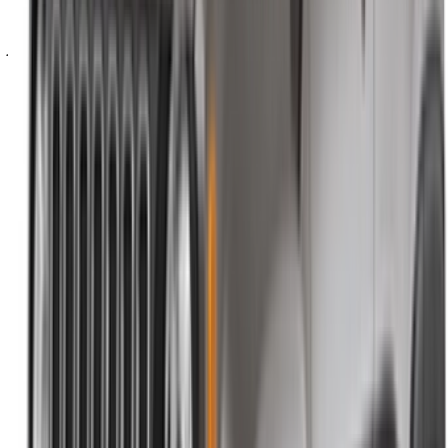
ملاحظة:
تحديث القوائم المذكورة أعلاه، بما في ذلك الأسعار شركة
تأجير السيارات ففي حال لم تتوفر السيارة بالسعر المذكور
(باستثناء ضريبة القيمة المضافة)، الرجاء
إبلاغنا
وسنعود إليك ببديل
أفضل. نتمنى لك تجربة تأجير ممتعة!
إخلاء مسؤولية:
باستخدام هذا الموقع، فإنك توافق على الشروط والأحكام وسياسة
الخصوصية الخاصة بنا وتُخلي مسؤولية OneClickDrive.com عن
أي معلومات غير دقيقة مُقدمة من شركات تأجير السيارات أو منا.
×
كلمة المرور لمرة واحدة غير صحيحة
سجّل الدخول للوصول إلى سياراتك المفضلة,
وتتبع العروض والحجز بشكل أسرع.
استمر