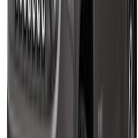
تأجير سيارات الناظور
تأجير سيارات وجدة
تأجير سيارات الرباط
تأجير سيارات طنجة
مطار الدار البيضاء
مطار مراكش
/ شركة
XML خريطة الموقع
مدونة تأجير السيارات
/ دعم
+212708880005
info@oneclickdrive.com
/ الشركات
sales@oneclickdrive.com