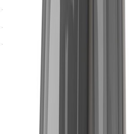
يُعدّ ارتفاع السيارة عن الأرض ووضعية القيادة المرتفعة من أبرز
مزاياها، إذ توفر رؤية أفضل في حركة المرور وثقة أكبر على الطرق
غير المستوية مقارنةً بسيارات السيدان العادية. كما تتميز المقصورة
برحابتها في جميع الفئات، ما يُعدّ ميزةً قيّمةً عند السفر مع ركاب أو
أمتعة في رحلة طويلة.
تختلف جودة القيادة باختلاف الطراز، حيث توفر رينيجيد الأصغر
حجماً قيادة أكثر تماسكاً وتناسباً أكثر مع المدينة، بينما تركز جراند
شيروكي على الراحة في الرحلات الطويلة مثل الطريق المؤدي إلى
الدار البيضاء. ويُعتبر استهلاك الوقود مرتفعاً نسبياً نظراً لحجم ووزن
معظم الطرازات، لذا يُنصح بأخذ ذلك في الاعتبار عند وضع ميزانيتك
إذا كنت تستأجر السيارة لفترة طويلة. وقد شهدت تقنيات السلامة
تحسناً ملحوظاً في الأجيال الأخيرة، حيث تتضمن معظم الفئات الآن
مجموعة أساسية من ميزات مساعدة السائق.
تتوفر سيارات جيب للإيجار في الرباط
جيب رينيجيد
بوصلة جيب
جيب شيروكي