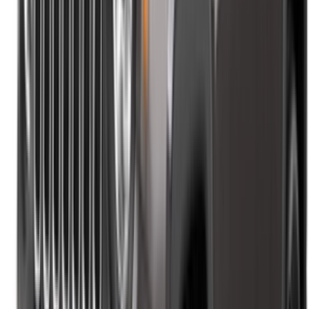
منصتك الشاملة لاستكشاف أفضل عروض تأجير السيارات
والسيارات المستعملة في جميع أنحاء المغرب. من الخيارات
الاقتصادية إلى السيارات الفاخرة، ابحث عن السيارة المثالية
لرحلتك. يساعدك OneClickDrive في العثور على مكاتب محلية
موثوقة، لضمان تجربة قيادة سلسة وخالية من المتاعب.
هل لديك سيارات ترغب في تأجيرها أو بيعها؟
تواصل مع آلاف العملاء المحتملين كل يوم
اعرض سياراتك
خيارات دفع مرنة ومباشرة لشريكك
/ مصادر
تأجير سيارات أغادير
تأجير سيارات الدار البيضاء
تأجير سيارات فاس
تأجير سيارات مراكش