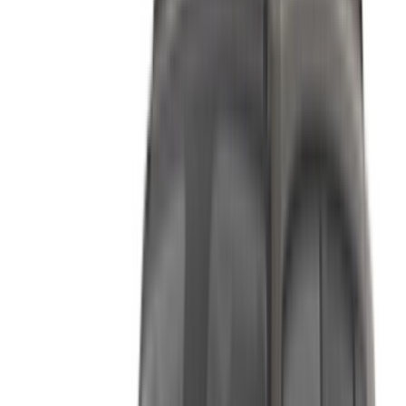
الاسم الرسمي:
جيب
المنتجات:
سيارات رياضية متعددة الاستعمال، سيارات فارهة
طريقة الحصول على أفضل عرض
Compare offers from multiple rent a car companies in
the المغرب, قم بالتصفية حسب موقعك وميزانيتك
ومتطلباتك.
حدد أولوياتك كالآتي: مواصفات السيارة، حد الأميال، التأمين
المشمول، مزايا السيارة وما إلى ذلك.
ضع قائمة مختصرة بأفضل العروض من شركة تأجير السيارة
وتواصل معها مباشرة عبر الهاتف أو الواتساب أو اطلب إعادة
الاتصال.
احرص على طلب صور السيارة الحقيقية ومواصفاتها قبل
الاتفاق على العرض.
احجز مباشرة بدون زيادة على الأسعار.
جيب سيارة سيارة أسعار التأجير في الرباط
شهري
أسبوعي
اليومي
درهم مغربي
درهم مغربي
درهم مغربي
جيب رينيجيد (أسود),
2024
600
3,850
15,000