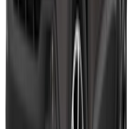
جميع الحقوق محفوظة
تابعنا على:
Chinese
Español
Türkçe
русский
Dutch
Français
‏العربية‏
English
Italian
German
إغلاق
X
عُلم، شكرًا لك!