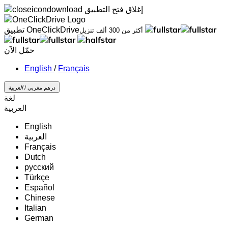
إغلاق
فتح التطبيق
تطبيق OneClickDrive
أكثر من 300 ألف تنزيل
حمّل الآن
/
Français
درهم مغربي /
‏العربية‏
لغة
‏العربية‏
English
‏العربية‏
Français
Dutch
русский
Türkçe
Español
Chinese
Italian
German