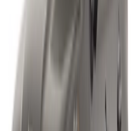
الحجز، ومن ثم يتم الاتفاق على المبلغ المتبقي والوديعة وتفاصيل
الاستلام مباشرةً مع المورد.
الأسئلة الشائعة
هل سيارة الجيب خيار جيد للرحلات خارج حدود مدينة
الرباط؟
نعم، وخاصة طرازات مثل كومباس أو جراند شيروكي، التي تتعامل
مع ظروف الطرق المتنوعة بشكل أفضل من سيارة السيدان
العادية.
هل يُسمح لي بقيادة سيارة جيب رانجلر على الطرق
الوعرة خلال فترة استئجاري لها؟
لا، التأمين القياسي يستثني الاستخدام على الطرق الوعرة بغض
النظر عن قدرات الطراز، لذا فهذا ليس شيئًا يجب التخطيط بناءً
عليه.
كيف تقارن أسعار تأجير سيارات جيب بأسعار ماركات
سيارات الدفع الرباعي الأخرى في الرباط؟