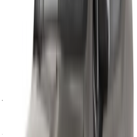
يشترط حد أدنى من الخبرة في القيادة، عادةً ما يكون حوالي
عام، وذلك حسب تقدير المورد.
لماذا تقارن أسعار تأجير سيارات الجيب على
موقع OneClickDrive؟
باعتبارها سوقًا إلكترونية للسيارات وليست مجرد شركة لتأجيرها،
تتيح لك OneClickDrive مقارنة عروض سيارات جيب من موردين
متعددين بدلاً من الاكتفاء بأسعار وتوافر وكالة واحدة. في الرباط،
يدعم فريق OneClickDrive هذه الميزة بشكل أكبر، حيث يساعدك
في إيجاد المورد المناسب بمجرد تقديم طلبك، بدلاً من تركك تبحث
وتتواصل مع الموردين بنفسك.
حجز سيارة جيب في الرباط عبر
OneClickDrive
ابدأ بإرسال تواريخك والطراز المفضل لديك عبر منصة
OneClickDrive. سيعمل فريقنا بعد ذلك على إيجاد مورد لديه سيارة
جيب مناسبة متاحة. يؤكد دفع 10% مقدمًا عبر OneClickDrive