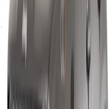
يقع سعره عموماً في نطاق مماثل لسيارات الدفع الرباعي المماثلة،
على الرغم من أن الأسعار الدقيقة تعتمد على الطراز المحدد
والمورد المتوافق.
هل يكون مبلغ التأمين أعلى بالنسبة لطرازات جيب الأكبر
حجماً؟
نعم في كثير من الأحيان، حيث تحمل سيارات جراند شيروكي
ورانجلر عادةً ودائع أعلى من سيارات رينيجيد أو كومباس.
هل يمكن توصيل سيارة جيب مستأجرة في الرباط إلى
المطار؟
يعتمد ذلك على خيارات التوصيل الخاصة بكل مورد، والتي يتم
تأكيدها مباشرة بمجرد مطابقة طلبك.
ماذا لو لم يكن طراز الجيب المفضل لدي متاحًا في
التواريخ التي أرغب بها؟
سيقدم فريق OneClickDrive أقرب بديل متاح، لذا فإن المرونة في
اختيار الطراز المحدد تساعد خلال فترات الذروة.