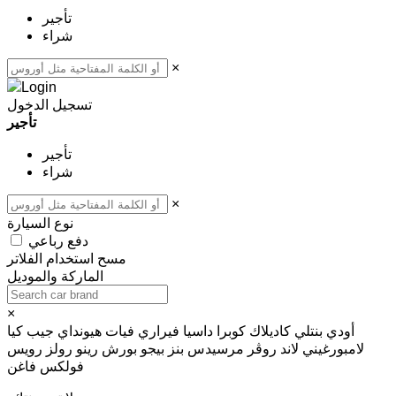
تأجير
شراء
×
تسجيل الدخول
تأجير
تأجير
شراء
×
نوع السيارة
دفع رباعي
مسح
استخدام الفلاتر
الماركة والموديل
×
أودي
بنتلي
كاديلاك
كوبرا
داسيا
فيراري
فيات
هيونداي
جيب
كيا
لامبورغيني
لاند روڤر
مرسيدس بنز
بيجو
بورش
رينو
رولز رويس
فولكس فاغن