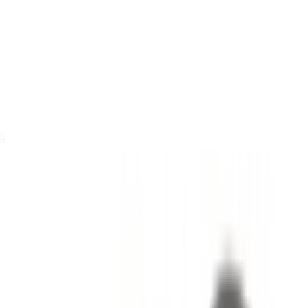
الدولي, الرباط
2024
أوروبية
دفع رباعي
ديزل
درهم مغربي 780
/ يوم
غير محدود
درهم مغربي 19,500
/ الشهر
6000 كيلومتر
التأمين مشمول
ناقل حركة أوتوماتيكي
توصيل مجاني
مطار الرباط-سلا
الدولي, الرباط
مطار الرباط-سلا الدولي, الرباط
مكالمة
+212708889994
الواتساب
عرض 1 - 4 من 4 سيارات
1