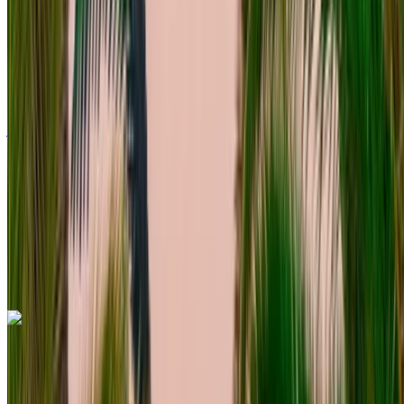
2023
أوروبية
دفع رباعي
ديزل
درهم مغربي 1400
/ يوم
غير محدود
درهم مغربي 30,000
/ شهر
6000 كيلومتر
التأمين مشمول
ناقل حركة أوتوماتيكي
توصيل مجاني
مطار الرباط-سلا
الدولي, الرباط
مطار الرباط-سلا الدولي, الرباط
مكالمة
+212708889994
الواتساب
اكتشف المزيد
هل تعجبك السيارة المعروضة؟
فولكس فاغن طوارق آر لاين 2023
مطار الرباط-سلا الدولي, الرباط
مطار الرباط-سلا