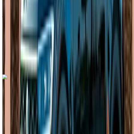
درهم مغربي 1600
/ يوم
غير محدود
درهم مغربي 36,000
/ شهر
6000 كيلومتر
التأمين مشمول
ناقل حركة أوتوماتيكي
توصيل مجاني
مطار الرباط-سلا
الدولي, الرباط
مطار الرباط-سلا الدولي, الرباط
مكالمة
+212708889994
الواتساب
اكتشف المزيد
هل تعجبك السيارة المعروضة؟
فولكس فاغن طوارق 2023
مطار الرباط-سلا الدولي, الرباط
مطار الرباط-سلا
الدولي, الرباط
2023
أوروبية
دفع رباعي