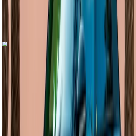
ناقل حركة أوتوماتيكي
توصيل مجاني
مطار الرباط-سلا
الدولي, الرباط
مطار الرباط-سلا الدولي, الرباط
مكالمة
+212708889994
الواتساب
اكتشف المزيد
هل تعجبك السيارة المعروضة؟
فولكس فاغن T Roc 2023
مطار الرباط-سلا الدولي, الرباط
مطار الرباط-سلا
الدولي, الرباط
2023
أوروبية
كروس أوفر
ديزل
درهم مغربي 900
/ يوم
غير محدود
درهم مغربي 21,000
/ شهر
6000 كيلومتر