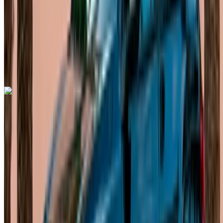
التأمين مشمول
ناقل حركة أوتوماتيكي
توصيل مجاني
مطار الرباط-سلا
الدولي, الرباط
مطار الرباط-سلا الدولي, الرباط
مكالمة
+212708889994
الواتساب
اكتشف المزيد
هل تعجبك السيارة المعروضة؟
فولكس فاغن طوارق 2023
مطار الرباط-سلا الدولي, الرباط
مطار الرباط-سلا
الدولي, الرباط
2023
أوروبية
دفع رباعي
ديزل
درهم مغربي 1600
/ يوم
غير محدود