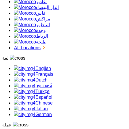
أغادير
الدار البيضاء
فاس
مراكش
الناظور
وجدة
الرباط
طنجة
All Locations
لغة
English
Français
Dutch
русский
Türkçe
Español
Chinese
Italian
German
عملة