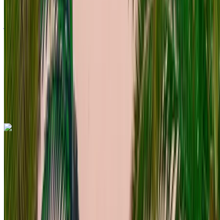
درهم مغربي 1000
/ يوم
غير محدود
درهم مغربي 24,000
/ شهر
6000 كيلومتر
التأمين مشمول
ناقل حركة أوتوماتيكي
توصيل مجاني
مطار الرباط-سلا
الدولي, الرباط
مطار الرباط-سلا الدولي, الرباط
مكالمة
+212708889994
الواتساب
اكتشف المزيد
هل تعجبك السيارة المعروضة؟
فولكس فاغن طوارق 2023
للإيجار في الرباط: سيارة دفع رباعي لون أسود، 5 مقاعد، فخمة،
تقنية متطورة، راحة فائقة
مطار الرباط-سلا الدولي, الرباط
مطار الرباط-سلا
الدولي, الرباط