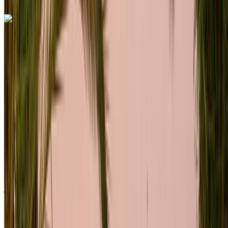
اكتشف المزيد
هل تعجبك السيارة المعروضة؟
فولكس فاغن T Roc 2024
سيارة كروس أوفر لون أسود، 5 مقاعد، سقف بانورامي، مقصورة
واسعة، لوحة قيادة رقمية
مطار الرباط-سلا الدولي, الرباط
مطار الرباط-سلا
الدولي, الرباط
2024
أوروبية
كروس أوفر
ديزل
درهم مغربي 900
/ يوم
غير محدود
درهم مغربي 21,000
/ شهر
6000 كيلومتر
التأمين مشمول
ناقل حركة أوتوماتيكي