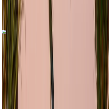
توصيل مجاني
مطار الرباط-سلا
الدولي, الرباط
مطار الرباط-سلا الدولي, الرباط
مكالمة
+212708889994
الواتساب
اكتشف المزيد
هل تعجبك السيارة المعروضة؟
فولكس فاغن غولف جي تي آي 2023
سيارة مدمجة لون رمادي، 5 مقاعد، قيادة رياضية، أنيقة، سهولة
التنقل في المدينة
مطار الرباط-سلا الدولي, الرباط
مطار الرباط-سلا
الدولي, الرباط
2023
أوروبية
هاتشباك
ديزل
درهم مغربي 1200
/ يوم
غير محدود