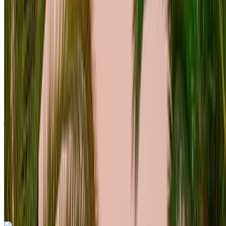
فولكس فاغن طوارق 2023
مطار الرباط-سلا الدولي, الرباط
مطار الرباط-سلا
الدولي, الرباط
2023
أوروبية
دفع رباعي
ديزل
درهم مغربي 1600
/ يوم
غير محدود
درهم مغربي 36,000
/ شهر
6000 كيلومتر
التأمين مشمول
ناقل حركة أوتوماتيكي
توصيل مجاني
مطار الرباط-سلا
الدولي, الرباط
مطار الرباط-سلا الدولي, الرباط
مكالمة
+212708889994
الواتساب