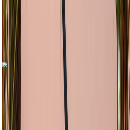
درهم مغربي 30,000
/ شهر
6000 كيلومتر
التأمين مشمول
ناقل حركة أوتوماتيكي
توصيل مجاني
مطار الرباط-سلا
الدولي, الرباط
مطار الرباط-سلا الدولي, الرباط
مكالمة
+212708889994
الواتساب
اكتشف المزيد
هل تعجبك السيارة المعروضة؟
فولكس فاغن T Roc 2023
سيارة كروس أوفر لون فضي، 5 مقاعد، تصميم أنيق، سهلة
الاستخدام، تصميم صغير
مطار الرباط-سلا الدولي, الرباط
مطار الرباط-سلا
الدولي, الرباط
2023
أوروبية