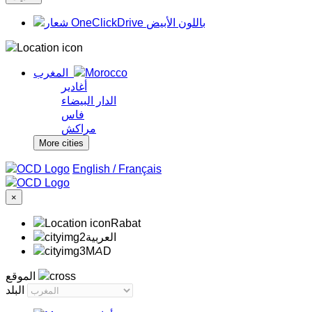
المغرب
أغادير
الدار البيضاء
فاس
مراكش
More cities
/
Français
×
Rabat
‏العربية‏
MAD
الموقع
البلد