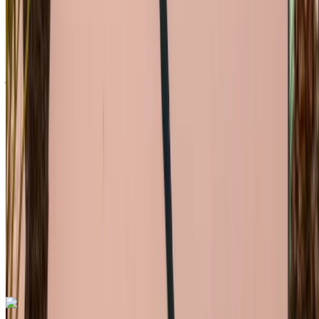
كروس أوفر
ديزل
درهم مغربي 780
/ يوم
250 كيلومتر
درهم مغربي 19,500
/ شهر
6000 كيلومتر
التأمين مشمول
ناقل حركة أوتوماتيكي
توصيل مجاني
مطار الرباط-سلا
الدولي, الرباط
مطار الرباط-سلا الدولي, الرباط
مكالمة
+212708889994
الواتساب
تطبيق واحد. خيارات سيارات لا تنتهي.
استأجر أو اشترِ سيارة. قارن واحجز فورًا.
اكتشف المزيد
هل تعجبك السيارة المعروضة؟