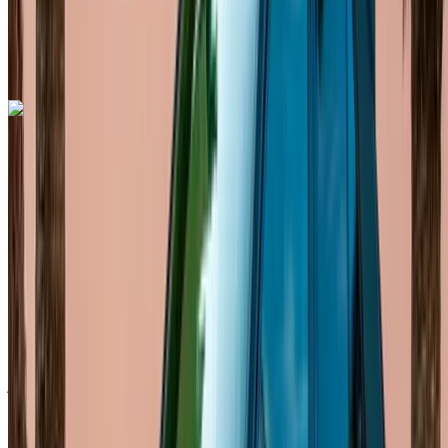
مطار الرباط-سلا
الدولي, الرباط
مطار الرباط-سلا الدولي, الرباط
مكالمة
+212708889994
الواتساب
اكتشف المزيد
هل تعجبك السيارة المعروضة؟
فولكس فاغن غولف 8 2024
مطار الرباط-سلا الدولي, الرباط
مطار الرباط-سلا
الدولي, الرباط
2024
أوروبية
هاتشباك
ديزل
درهم مغربي 1100
/ يوم
غير محدود
درهم مغربي 27,000
/ شهر
6000 كيلومتر
التأمين مشمول