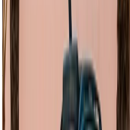
فولكس فاغن طوارق 2023
مطار الرباط-سلا الدولي, الرباط
مطار الرباط-سلا
الدولي, الرباط
2023
خليجية
دفع رباعي
ديزل
درهم مغربي 1600
/ يوم
غير محدود
درهم مغربي 36,000
/ شهر
4500 كيلومتر
التأمين مشمول
ناقل حركة أوتوماتيكي
توصيل مجاني
مطار الرباط-سلا
الدولي, الرباط
مطار الرباط-سلا الدولي, الرباط
مكالمة
+212708889994
الواتساب