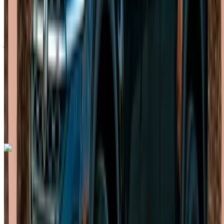
ديزل
درهم مغربي 1600
/ يوم
غير محدود
درهم مغربي 36,000
/ شهر
6000 كيلومتر
التأمين مشمول
ناقل حركة أوتوماتيكي
توصيل مجاني
مطار الرباط-سلا
الدولي, الرباط
مطار الرباط-سلا الدولي, الرباط
مكالمة
+212708889994
الواتساب
اكتشف المزيد
هل تعجبك السيارة المعروضة؟
فولكس فاغن غولف 8 2023
مطار الرباط-سلا الدولي, الرباط
مطار الرباط-سلا
الدولي, الرباط
2023