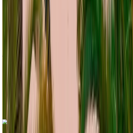
الدولي, الرباط
2023
أوروبية
دفع رباعي
ديزل
درهم مغربي 2200
/ يوم
غير محدود
درهم مغربي 51,000
/ شهر
6000 كيلومتر
التأمين مشمول
ناقل حركة أوتوماتيكي
توصيل مجاني
مطار
الرباط-سلا الدولي, الرباط
مطار الرباط-سلا الدولي,
الرباط
مكالمة
+212708889994
الواتساب
اكتشف المزيد
هل تعجبك السيارة المعروضة؟