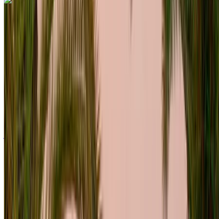
اكتشف المزيد
هل تعجبك السيارة المعروضة؟
فولكس فاغن غولف 2024
مطار الرباط-سلا الدولي, الرباط
مطار الرباط-سلا
الدولي, الرباط
2024
أوروبية
هاتشباك
ديزل
درهم مغربي 1100
/ يوم
غير محدود
درهم مغربي 27,000
/ شهر
6000 كيلومتر
التأمين مشمول
ناقل حركة أوتوماتيكي
توصيل مجاني
مطار الرباط-سلا
الدولي, الرباط
مطار الرباط-سلا الدولي, الرباط
مكالمة
+212708889994
الواتساب