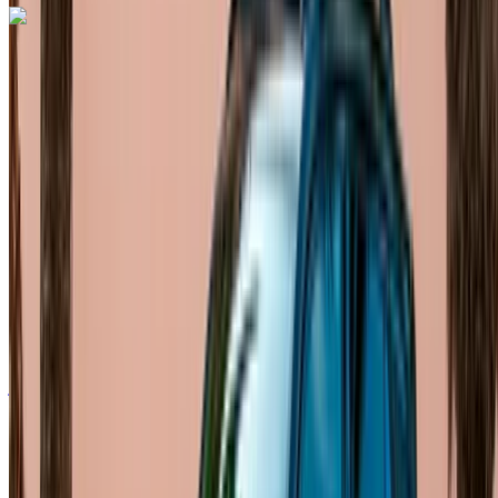
اكتشف المزيد
هل تعجبك السيارة المعروضة؟
فولكس فاغن طوارق 2023
سيارة دفع رباعي لون رمادي، 5 مقاعد، تجربة فاخرة، مزايا أمان،
مقصورة واسعة
مطار الرباط-سلا الدولي, الرباط
مطار الرباط-سلا
الدولي, الرباط
2023
أوروبية
دفع رباعي
ديزل
درهم مغربي 1600
/ يوم
غير محدود
درهم مغربي 36,000
/ شهر
6000 كيلومتر
التأمين مشمول
ناقل حركة أوتوماتيكي
توصيل مجاني