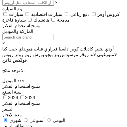
×
نوع السيارة
كروس أوفر
دفع رباعي
سيارات اقتصادية
سيارات
مدمجة
هاتشباك
سيارة فاخرة
مسح
استخدام الفلاتر
الماركة والموديل
×
أودي
بنتلي
كاديلاك
كوبرا
داسيا
فيراري
فيات
هيونداي
جيب
كيا
لامبورغيني
لاند روڤر
مرسيدس بنز
بيجو
بورش
رينو
رولز رويس
فولكس فاغن
لا توجد نتائج.
حدد الموديل
مسح
استخدام الفلاتر
سنة الصنع
2024
2023
مسح
استخدام الفلاتر
السعر
مدة الإيجار
اليومي
أسبوعي
شهري
حدد نطاق السعر