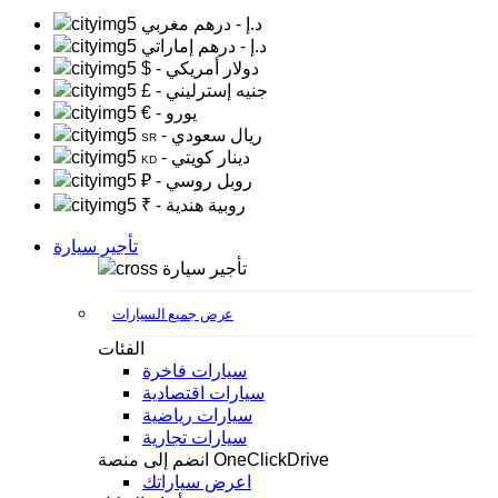
د.إ
- درهم مغربي
د.إ
- درهم إماراتي
- دولار أمريكي
$
- جنيه إسترليني
£
- يورو
€
- ريال سعودي
SR
- دينار كويتي
KD
- روبل روسي
₽
- روبية هندية
₹
تأجير سيارة
تأجير سيارة
عرض جميع السيارات
الفئات
سيارات فاخرة
سيارات اقتصادية
سيارات رياضية
سيارات تجارية
انضم إلى منصة OneClickDrive
اعرض سياراتك