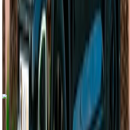
أوروبية
هاتشباك
ديزل
درهم مغربي 1000
/ يوم
غير محدود
درهم مغربي 24,000
/ شهر
6000 كيلومتر
التأمين مشمول
ناقل حركة أوتوماتيكي
توصيل مجاني
مطار الرباط-سلا
الدولي, الرباط
مطار الرباط-سلا الدولي, الرباط
مكالمة
+212708889994
الواتساب
اكتشف المزيد
هل تعجبك السيارة المعروضة؟
فولكس فاغن T Roc 2023
مطار الرباط-سلا الدولي, الرباط
مطار الرباط-سلا
الدولي, الرباط