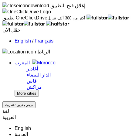
إغلاق
فتح التطبيق
تطبيق OneClickDrive
أكثر من 300 ألف تنزيل
حمّل الآن
/
Français
الرباط
المغرب
أغادير
الدار البيضاء
فاس
مراكش
More cities
درهم مغربي /
‏العربية‏
لغة
‏العربية‏
English
‏العربية‏