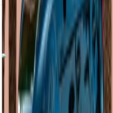
درهم مغربي 36,000
/ شهر
6000 كيلومتر
التأمين مشمول
ناقل حركة أوتوماتيكي
توصيل مجاني
مطار الرباط-سلا
الدولي, الرباط
مطار الرباط-سلا الدولي, الرباط
مكالمة
+212708889994
الواتساب
اكتشف المزيد
هل تعجبك السيارة المعروضة؟
فولكس فاغن طوارق 2023
مطار الرباط-سلا الدولي, الرباط
مطار الرباط-سلا
الدولي, الرباط
2023
أوروبية
دفع رباعي
ديزل