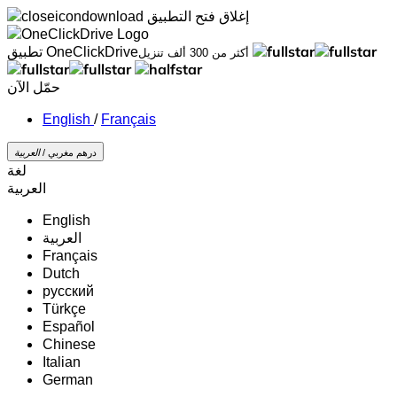
إغلاق
فتح التطبيق
تطبيق OneClickDrive
أكثر من 300 ألف تنزيل
حمّل الآن
/
Français
درهم مغربي /
‏العربية‏
لغة
‏العربية‏
English
‏العربية‏
Français
Dutch
русский
Türkçe
Español
Chinese
Italian
German