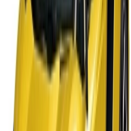
info@oneclickdrive.com
/ الشركات
sales@oneclickdrive.com
هل لديك سيارات ترغب في تأجيرها أو بيعها؟
تواصل مع آلاف العملاء المحتملين كل يوم
اعرض سياراتك
خيارات دفع مرنة ومباشرة لشريكك