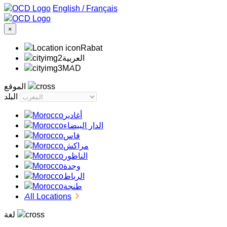
/
Français
×
Rabat
‏العربية‏
MAD
الموقع
البلد
أغادير
الدار البيضاء
فاس
مراكش
الناظور
وجدة
الرباط
طنجة
All Locations
لغة