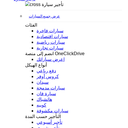
تأجير سيارة
عرض جميع السيارات
الفئات
سيارات فاخرة
سيارات اقتصادية
سيارات رياضية
سيارات تجارية
انضم إلى منصة OneClickDrive
اعرض سياراتك
أنواع الهيكل
دفع رباعي
كروس أوفر
سيدان
سيارات مدمجة
سيارة فان
هاتشباك
كوبيه
سيارات مكشوفة
التأجير حسب المدة
تأجير أسبوعي
تأجير شهري