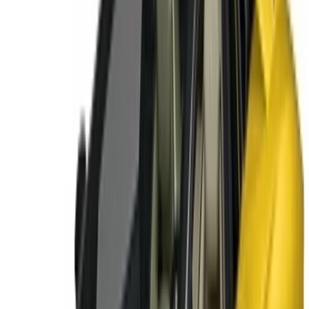
استمر
Or
لا يوجد لديك حساب؟
الاشتراك
يوجد حساب بالفعل?
تسجيل الدخول
منصتك الشاملة لاستكشاف أفضل عروض تأجير السيارات
والسيارات المستعملة في جميع أنحاء المغرب. من الخيارات
الاقتصادية إلى السيارات الفاخرة، ابحث عن السيارة المثالية
لرحلتك. يساعدك OneClickDrive في العثور على مكاتب محلية
موثوقة، لضمان تجربة قيادة سلسة وخالية من المتاعب.
هل لديك سيارات ترغب في تأجيرها أو بيعها؟
تواصل مع آلاف العملاء المحتملين كل يوم
اعرض سياراتك