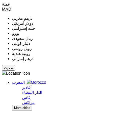
عملة
MAD
درهم مغربي
دولار أمريكي
جنيه إسترليني
يورو
ريال سعودي
دينار كويتي
روبل روسي
روبية هندية
درهم إماراتي
المغرب
أغادير
الدار البيضاء
فاس
مراكش
More cities