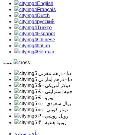
English
Français
Dutch
русский
Türkçe
Español
Chinese
Italian
German
عملة
د.إ
- درهم مغربي
د.إ
- درهم إماراتي
- دولار أمريكي
$
- جنيه إسترليني
£
- يورو
€
- ريال سعودي
SR
- دينار كويتي
KD
- روبل روسي
₽
- روبية هندية
₹
تأجير سيارة