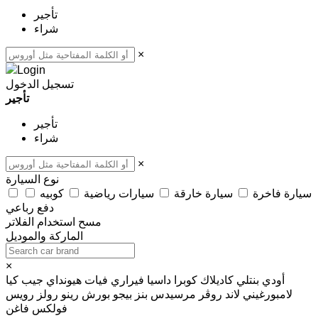
تأجير
شراء
×
تسجيل الدخول
تأجير
تأجير
شراء
×
نوع السيارة
سيارة فاخرة
سيارة خارقة
سيارات رياضية
كوبيه
دفع رباعي
مسح
استخدام الفلاتر
الماركة والموديل
×
أودي
بنتلي
كاديلاك
كوبرا
داسيا
فيراري
فيات
هيونداي
جيب
كيا
لامبورغيني
لاند روڤر
مرسيدس بنز
بيجو
بورش
رينو
رولز رويس
فولكس فاغن