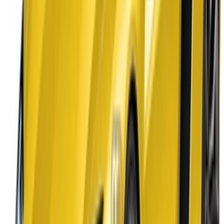
الدار البيضاء، الواحة، طريق النواصر، الدار البيضاء 20000، المغرب
©OneClickDrive 2026.
جميع الحقوق محفوظة
تابعنا على:
Chinese
Español
Türkçe
русский
Dutch
Français
‏العربية‏
English
Italian
German
إغلاق
X
عُلم، شكرًا لك!