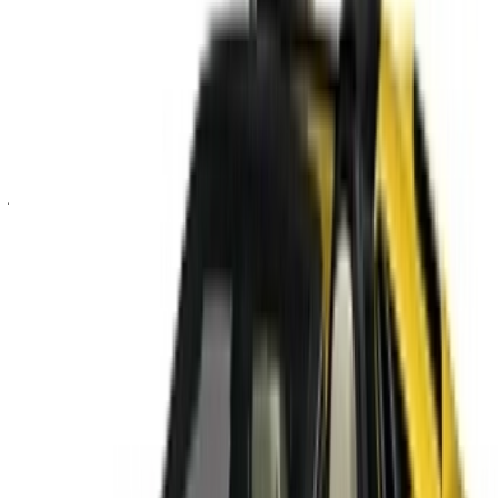
سجّل الدخول للوصول إلى سياراتك المفضلة,
وتتبع العروض والحجز بشكل أسرع.
استمر
أو
لا يوجد لديك حساب؟
الاشتراك
هل لديك حساب بالفعل؟
تسجيل الدخول
×
كلمة المرور لمرة واحدة غير صحيحة
انشئ حسابًا واحصل على عرض أفضل.
Log In. Take the Wheel.