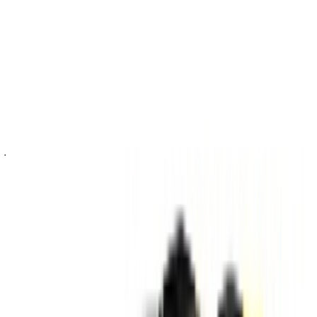
في الإمارات.يتولى شركاء تأجير السيارات لدينا تحديث مخزون
سياراتها في OneClickDrive لحظة بلحظة، ولذلك ستظهر لك دائمًا
أحدث الأسعار. كل ما عليك فعله تصفح السيارات والتصفية ووضع
قائمة مختصرة والتواصل مع شركة تأجير السيارة مباشرة. اذكر أنك
رأيت إعلانها على موقع OneClickDrive.com، للحصول على أفضل
سعر. كن مطمئنًا من حصولك على أفضل عروض تأجير السيارات
بسهولة.
ملاحظة:
تحديث القوائم المذكورة أعلاه، بما في ذلك الأسعار شركة
تأجير السيارات ففي حال لم تتوفر السيارة بالسعر المذكور
(باستثناء ضريبة القيمة المضافة)، الرجاء
إبلاغنا
وسنعود إليك ببديل
أفضل. نتمنى لك تجربة تأجير ممتعة!
إخلاء مسؤولية:
باستخدام هذا الموقع، فإنك توافق على الشروط والأحكام وسياسة
الخصوصية الخاصة بنا وتُخلي مسؤولية OneClickDrive.com عن
أي معلومات غير دقيقة مُقدمة من شركات تأجير السيارات أو منا.
×
كلمة المرور لمرة واحدة غير صحيحة