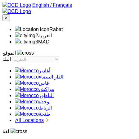
/
Français
×
Rabat
‏العربية‏
MAD
الموقع
البلد
أغادير
الدار البيضاء
فاس
مراكش
الناظور
وجدة
الرباط
طنجة
All Locations
لغة