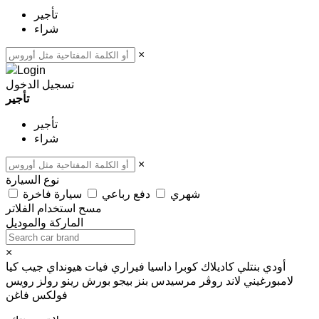
تأجير
شراء
×
تسجيل الدخول
تأجير
تأجير
شراء
×
نوع السيارة
شهري
دفع رباعي
سيارة فاخرة
مسح
استخدام الفلاتر
الماركة والموديل
×
أودي
بنتلي
كاديلاك
كوبرا
داسيا
فيراري
فيات
هيونداي
جيب
كيا
لامبورغيني
لاند روڤر
مرسيدس بنز
بيجو
بورش
رينو
رولز رويس
فولكس فاغن