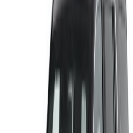
شهري
أسبوعي
اليومي
درهم مغربي
درهم مغربي
درهم مغربي
كاديلاك إسكاليد
360,000
100,800
16,000
(أسود), 2023
درهم مغربي
درهم مغربي
درهم مغربي
كاديلاك إسكاليد
450,000
126,000
20,000
(أسود), 2023
درهم مغربي
درهم مغربي
درهم مغربي
كاديلاك إسكاليد
540,000
151,200
24,000
(أسود), 2023
خض تجربة الاستئجار والقيادة الذاتية على متن سيارة كاديلاك
إسكاليد سيارة فاخرة في الرباط, المغرب. تتضمن الموديلات
المختلفة 2023 من إسكاليد المتاحة للاستئجار. فيما يلي قائمة
بالعروض المباشرة بأسعار يومية وأسبوعية وشهرية من شركات
التأجير مباشرة. بدون عمولة أو رسوم حجز. الاستلام من الفرع
مجانًا من مطار الرباط-سلا الدولي. للتأكد من توفر السيارة
وتوصيلها إلى موقعك أو الرباط المطار بالتاريخ والموعد المفضل،
يُرجى الاستفسار من شركة التأجير. تواصل معها عبر الهاتف أو
الواتساب أو اطلب معاودة الاتصال بك.
مرحبًا بك في OneClickDrive.ma - المغرب سوق السيارات الأكبر
في الإمارات.يتولى شركاء تأجير السيارات لدينا تحديث مخزون
سياراتها في OneClickDrive لحظة بلحظة، ولذلك ستظهر لك دائمًا
أحدث الأسعار. كل ما عليك فعله تصفح السيارات والتصفية ووضع