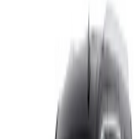
هل تبحث عن خيارات أخرى؟
تصفح جميع السيارات
احفظ السيارات. تتبع الأسعار. احجز أسرع.
إنشاء حساب
طريقة الحصول على أفضل عرض
Compare offers from multiple rent a car companies in
the المغرب, قم بالتصفية حسب موقعك وميزانيتك
ومتطلباتك.
حدد أولوياتك كالآتي: مواصفات السيارة، حد الأميال، التأمين
المشمول، مزايا السيارة وما إلى ذلك.
ضع قائمة مختصرة بأفضل العروض من شركة تأجير السيارة
وتواصل معها مباشرة عبر الهاتف أو الواتساب أو اطلب إعادة
الاتصال.
احرص على طلب صور السيارة الحقيقية ومواصفاتها قبل
الاتفاق على العرض.
احجز مباشرة بدون زيادة على الأسعار.
كاديلاك إسكاليد سيارة سيارة أسعار التأجير في الرباط