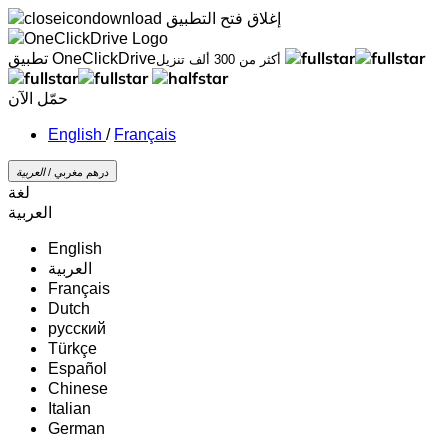
إغلاق
فتح التطبيق
تطبيق OneClickDrive
أكثر من 300 ألف تنزيل
حمّل الآن
/
Français
درهم مغربي /
‏العربية‏
لغة
‏العربية‏
English
‏العربية‏
Français
Dutch
русский
Türkçe
Español
Chinese
Italian
German