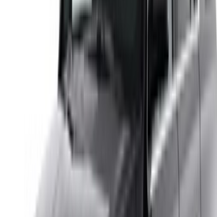
Or
لا يوجد لديك حساب؟
الاشتراك
يوجد حساب بالفعل?
تسجيل الدخول
منصتك الشاملة لاستكشاف أفضل عروض تأجير السيارات
والسيارات المستعملة في جميع أنحاء المغرب. من الخيارات
الاقتصادية إلى السيارات الفاخرة، ابحث عن السيارة المثالية
لرحلتك. يساعدك OneClickDrive في العثور على مكاتب محلية
موثوقة، لضمان تجربة قيادة سلسة وخالية من المتاعب.
هل لديك سيارات ترغب في تأجيرها أو بيعها؟
تواصل مع آلاف العملاء المحتملين كل يوم
اعرض سياراتك
خيارات دفع مرنة ومباشرة لشريكك