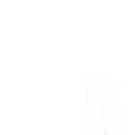
الدولي, الرباط
2023
أوروبية
سيارات فاخرة
بنزين
درهم مغربي 24,000
/ يوم
غير محدود
درهم مغربي 540,000
/ الشهر
6000 كيلومتر
التأمين مشمول
ناقل حركة أوتوماتيكي
توصيل مجاني
مطار الرباط-سلا
الدولي, الرباط
مطار الرباط-سلا الدولي, الرباط
مكالمة
+212708889994
الواتساب
عرض 1 - 3 من 3 سيارات
1