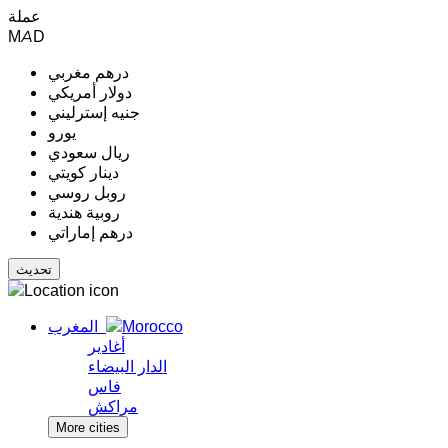
عملة
MAD
درهم مغربي
دولار أمريكي
جنيه إسترليني
يورو
ريال سعودي
دينار كويتي
روبل روسي
روبية هندية
درهم إماراتي
المغرب
أغادير
الدار البيضاء
فاس
مراكش
More cities