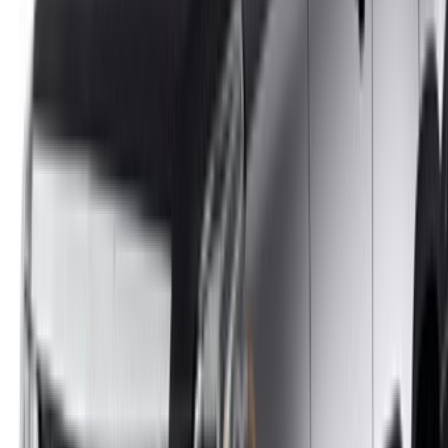
/ الشركات
sales@oneclickdrive.com
هل لديك سيارات ترغب في تأجيرها أو بيعها؟
تواصل مع آلاف العملاء المحتملين كل يوم
اعرض سياراتك
خيارات دفع مرنة ومباشرة لشريكك