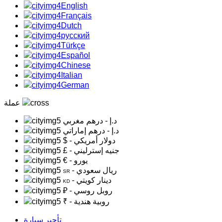
English
Français
Dutch
русский
Türkçe
Español
Chinese
Italian
German
عملة
د.إ
- درهم مغربي
د.إ
- درهم إماراتي
- دولار أمريكي
$
- جنيه إسترليني
£
- يورو
€
- ريال سعودي
SR
- دينار كويتي
KD
- روبل روسي
₽
- روبية هندية
₹
تأجير سيارة