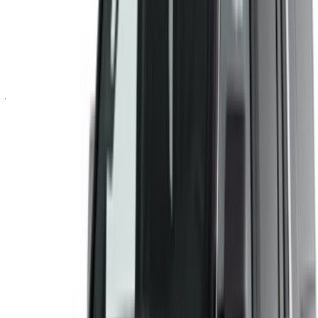
وتتبع العروض والحجز بشكل أسرع.
استمر
أو
لا يوجد لديك حساب؟
الاشتراك
هل لديك حساب بالفعل؟
تسجيل الدخول
×
كلمة المرور لمرة واحدة غير صحيحة
انشئ حسابًا واحصل على عرض أفضل.
Log In. Take the Wheel.
استمر