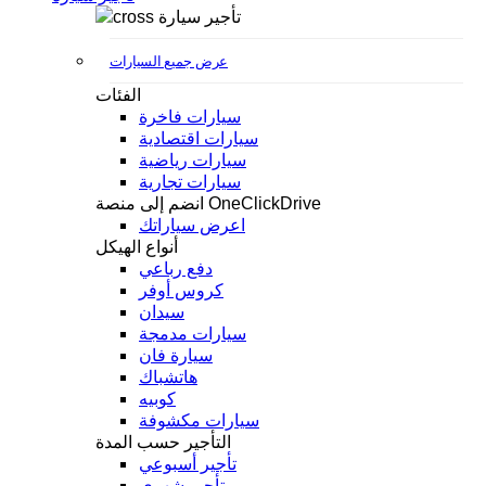
تأجير سيارة
عرض جميع السيارات
الفئات
سيارات فاخرة
سيارات اقتصادية
سيارات رياضية
سيارات تجارية
انضم إلى منصة OneClickDrive
اعرض سياراتك
أنواع الهيكل
دفع رباعي
كروس أوفر
سيدان
سيارات مدمجة
سيارة فان
هاتشباك
كوبيه
سيارات مكشوفة
التأجير حسب المدة
تأجير أسبوعي
تأجير شهري