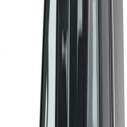
قائمة مختصرة والتواصل مع شركة تأجير السيارة مباشرة. اذكر أنك
رأيت إعلانها على موقع OneClickDrive.com، للحصول على أفضل
سعر. كن مطمئنًا من حصولك على أفضل عروض تأجير السيارات
بسهولة.
ملاحظة:
تحديث القوائم المذكورة أعلاه، بما في ذلك الأسعار شركة
تأجير السيارات ففي حال لم تتوفر السيارة بالسعر المذكور
(باستثناء ضريبة القيمة المضافة)، الرجاء
إبلاغنا
وسنعود إليك ببديل
أفضل. نتمنى لك تجربة تأجير ممتعة!
إخلاء مسؤولية:
باستخدام هذا الموقع، فإنك توافق على الشروط والأحكام وسياسة
الخصوصية الخاصة بنا وتُخلي مسؤولية OneClickDrive.com عن
أي معلومات غير دقيقة مُقدمة من شركات تأجير السيارات أو منا.
×
كلمة المرور لمرة واحدة غير صحيحة
سجّل الدخول للوصول إلى سياراتك المفضلة,