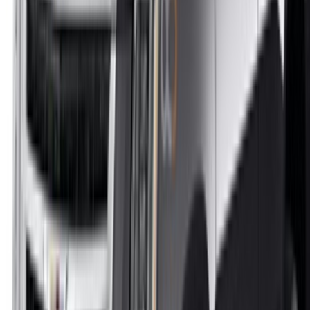
الدار البيضاء، الواحة، طريق النواصر، الدار البيضاء 20000، المغرب
©OneClickDrive 2026.
جميع الحقوق محفوظة
تابعنا على:
Chinese
Español
Türkçe
русский
Dutch
Français
‏العربية‏
English
Italian
German
إغلاق
X
عُلم، شكرًا لك!