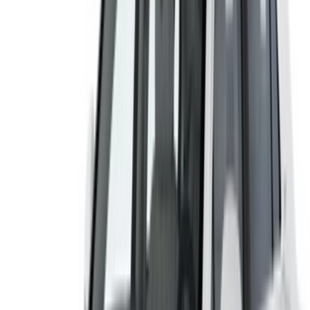
Or
لا يوجد لديك حساب؟
الاشتراك
يوجد حساب بالفعل?
تسجيل الدخول
منصتك الشاملة لاستكشاف أفضل عروض تأجير السيارات
والسيارات المستعملة في جميع أنحاء المغرب. من الخيارات
الاقتصادية إلى السيارات الفاخرة، ابحث عن السيارة المثالية
لرحلتك. يساعدك OneClickDrive في العثور على مكاتب محلية
موثوقة، لضمان تجربة قيادة سلسة وخالية من المتاعب.
هل لديك سيارات ترغب في تأجيرها أو بيعها؟
تواصل مع آلاف العملاء المحتملين كل يوم
اعرض سياراتك
خيارات دفع مرنة ومباشرة لشريكك