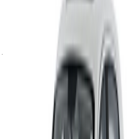
قائمة مختصرة والتواصل مع شركة تأجير السيارة مباشرة. اذكر أنك
رأيت إعلانها على موقع OneClickDrive.com، للحصول على أفضل
سعر. كن مطمئنًا من حصولك على أفضل عروض تأجير السيارات
بسهولة.
ملاحظة:
تحديث القوائم المذكورة أعلاه، بما في ذلك الأسعار شركة
تأجير السيارات ففي حال لم تتوفر السيارة بالسعر المذكور
(باستثناء ضريبة القيمة المضافة)، الرجاء
إبلاغنا
وسنعود إليك ببديل
أفضل. نتمنى لك تجربة تأجير ممتعة!
إخلاء مسؤولية:
باستخدام هذا الموقع، فإنك توافق على الشروط والأحكام وسياسة
الخصوصية الخاصة بنا وتُخلي مسؤولية OneClickDrive.com عن
أي معلومات غير دقيقة مُقدمة من شركات تأجير السيارات أو منا.
×
كلمة المرور لمرة واحدة غير صحيحة
سجّل الدخول للوصول إلى سياراتك المفضلة,