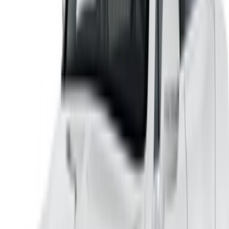
/ مصادر
تأجير سيارات أغادير
تأجير سيارات الدار البيضاء
تأجير سيارات فاس
تأجير سيارات مراكش
تأجير سيارات الناظور
تأجير سيارات وجدة
تأجير سيارات الرباط
تأجير سيارات طنجة
مطار الدار البيضاء
مطار مراكش
/ شركة
XML خريطة الموقع
مدونة تأجير السيارات
/ دعم
+212708880005
info@oneclickdrive.com