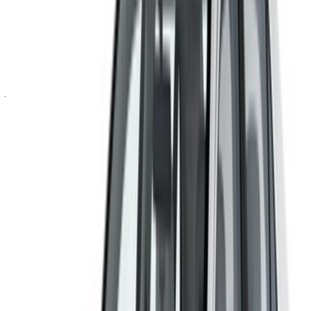
وتتبع العروض والحجز بشكل أسرع.
استمر
أو
لا يوجد لديك حساب؟
الاشتراك
هل لديك حساب بالفعل؟
تسجيل الدخول
×
كلمة المرور لمرة واحدة غير صحيحة
انشئ حسابًا واحصل على عرض أفضل.
Log In. Take the Wheel.
استمر