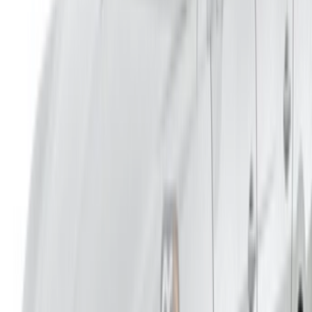
/ الشركات
sales@oneclickdrive.com
هل لديك سيارات ترغب في تأجيرها أو بيعها؟
تواصل مع آلاف العملاء المحتملين كل يوم
اعرض سياراتك
خيارات دفع مرنة ومباشرة لشريكك