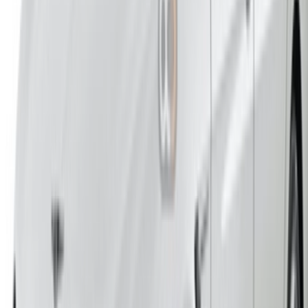
الدار البيضاء، الواحة، طريق النواصر، الدار البيضاء 20000، المغرب
©OneClickDrive 2026.
جميع الحقوق محفوظة
تابعنا على:
Chinese
Español
Türkçe
русский
Dutch
Français
‏العربية‏
English
Italian
German
إغلاق
X
عُلم، شكرًا لك!