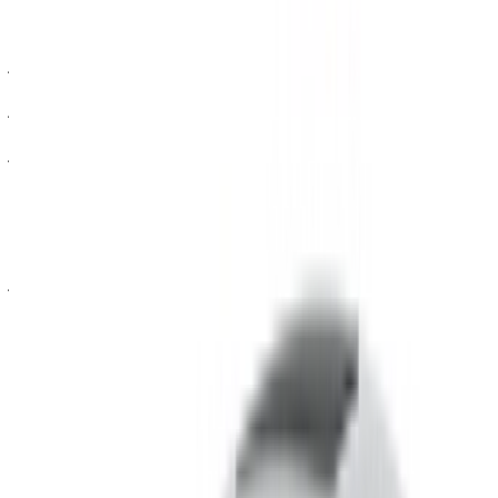
شهري
أسبوعي
اليومي
درهم مغربي
درهم مغربي
درهم مغربي
بنتلي فلاينغ سبير
900,000
252,000
42,000
(أسود), 2023
درهم مغربي
درهم مغربي
درهم مغربي
بنتلي فلاينغ سبير
600,000
168,000
28,000
(أسود), 2023
درهم مغربي
درهم مغربي
درهم مغربي
بنتلي فلاينغ سبير
750,000
210,000
35,000
(أسود), 2023
خض تجربة الاستئجار والقيادة الذاتية على متن سيارة بنتلي فلاينغ
سبير سيارة فاخرة في الرباط, المغرب. تتضمن الموديلات المختلفة
2023 من فلاينغ سبير المتاحة للاستئجار. فيما يلي قائمة بالعروض
المباشرة بأسعار يومية وأسبوعية وشهرية من شركات التأجير
مباشرة. بدون عمولة أو رسوم حجز. الاستلام من الفرع مجانًا من
مطار الرباط-سلا الدولي. للتأكد من توفر السيارة وتوصيلها إلى
موقعك أو الرباط المطار بالتاريخ والموعد المفضل، يُرجى
الاستفسار من شركة التأجير. تواصل معها عبر الهاتف أو الواتساب
أو اطلب معاودة الاتصال بك.
مرحبًا بك في OneClickDrive.ma - المغرب سوق السيارات الأكبر
في الإمارات.يتولى شركاء تأجير السيارات لدينا تحديث مخزون
سياراتها في OneClickDrive لحظة بلحظة، ولذلك ستظهر لك دائمًا
أحدث الأسعار. كل ما عليك فعله تصفح السيارات والتصفية ووضع