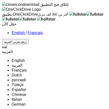
إغلاق
فتح التطبيق
تطبيق OneClickDrive
أكثر من 300 ألف تنزيل
حمّل الآن
/
Français
درهم مغربي /
‏العربية‏
لغة
‏العربية‏
English
‏العربية‏
Français
Dutch
русский
Türkçe
Español
Chinese
Italian
German