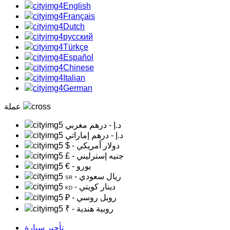
English
Français
Dutch
русский
Türkçe
Español
Chinese
Italian
German
عملة
د.إ
- درهم مغربي
د.إ
- درهم إماراتي
- دولار أمريكي
$
- جنيه إسترليني
£
- يورو
€
- ريال سعودي
SR
- دينار كويتي
KD
- روبل روسي
₽
- روبية هندية
₹
تأجير سيارة