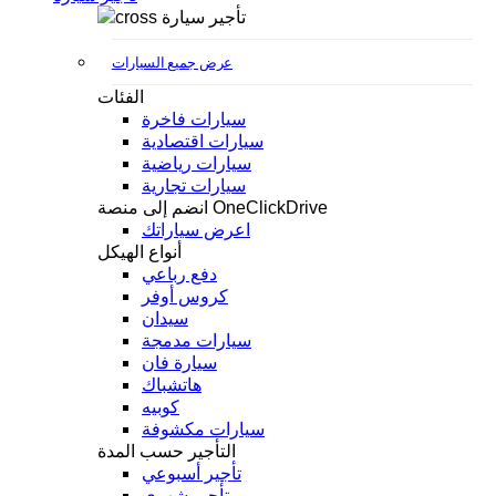
تأجير سيارة
عرض جميع السيارات
الفئات
سيارات فاخرة
سيارات اقتصادية
سيارات رياضية
سيارات تجارية
انضم إلى منصة OneClickDrive
اعرض سياراتك
أنواع الهيكل
دفع رباعي
كروس أوفر
سيدان
سيارات مدمجة
سيارة فان
هاتشباك
كوبيه
سيارات مكشوفة
التأجير حسب المدة
تأجير أسبوعي
تأجير شهري