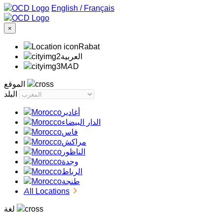
/
Français
×
Rabat
‏العربية‏
MAD
الموقع
البلد
أغادير
الدار البيضاء
فاس
مراكش
الناظور
وجدة
الرباط
طنجة
All Locations
لغة