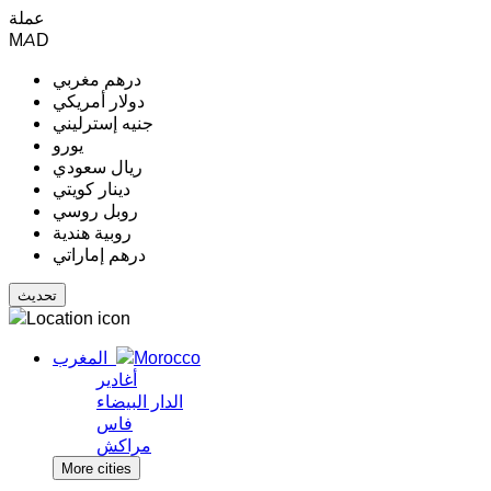
عملة
MAD
درهم مغربي
دولار أمريكي
جنيه إسترليني
يورو
ريال سعودي
دينار كويتي
روبل روسي
روبية هندية
درهم إماراتي
المغرب
أغادير
الدار البيضاء
فاس
مراكش
More cities