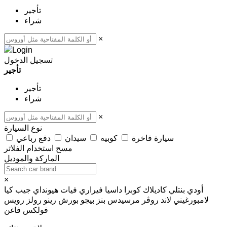
تأجير
شراء
×
تسجيل الدخول
تأجير
تأجير
شراء
×
نوع السيارة
سيارة فاخرة
كوبيه
سيدان
دفع رباعي
مسح
استخدام الفلاتر
الماركة والموديل
×
أودي
بنتلي
كاديلاك
كوبرا
داسيا
فيراري
فيات
هيونداي
جيب
كيا
لامبورغيني
لاند روڤر
مرسيدس بنز
بيجو
بورش
رينو
رولز رويس
فولكس فاغن