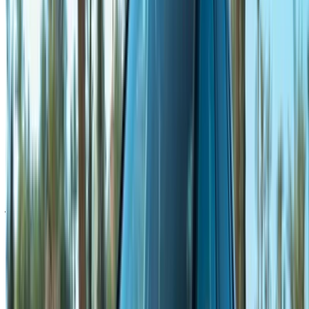
الخصوصية الخاصة بنا وتُخلي مسؤولية OneClickDrive.com عن
أي معلومات غير دقيقة مُقدمة من شركات تأجير السيارات أو منا.
×
كلمة المرور لمرة واحدة غير صحيحة
سجّل الدخول للوصول إلى سياراتك المفضلة,
وتتبع العروض والحجز بشكل أسرع.
استمر
أو
لا يوجد لديك حساب؟
الاشتراك
هل لديك حساب بالفعل؟
تسجيل الدخول
×
كلمة المرور لمرة واحدة غير صحيحة