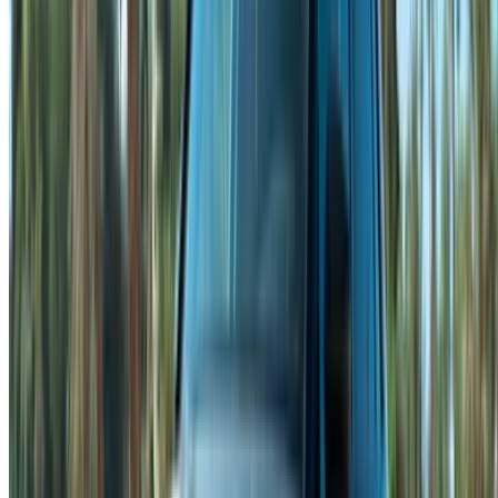
انشئ حسابًا واحصل على عرض أفضل.
Log In. Take the Wheel.
استمر
Or
لا يوجد لديك حساب؟
الاشتراك
يوجد حساب بالفعل?
تسجيل الدخول
منصتك الشاملة لاستكشاف أفضل عروض تأجير السيارات
والسيارات المستعملة في جميع أنحاء المغرب. من الخيارات
الاقتصادية إلى السيارات الفاخرة، ابحث عن السيارة المثالية
لرحلتك. يساعدك OneClickDrive في العثور على مكاتب محلية
موثوقة، لضمان تجربة قيادة سلسة وخالية من المتاعب.