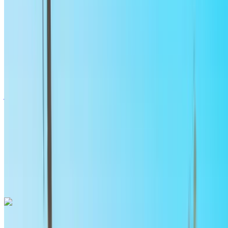
الدولي, الرباط
2024
أوروبية
سيدان
ديزل
درهم مغربي 1500
/ يوم
غير محدود
درهم مغربي 39,000
/ الشهر
6000 كيلومتر
التأمين مشمول
ناقل حركة أوتوماتيكي
توصيل مجاني
مطار الرباط-سلا الدولي, الرباط
مطار الرباط-سلا الدولي, الرباط
مكالمة
+212708889994
الواتساب
أودي إيه 3 إس لاين 2024