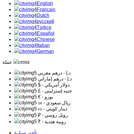
English
Français
Dutch
русский
Türkçe
Español
Chinese
Italian
German
عملة
د.إ
- درهم مغربي
د.إ
- درهم إماراتي
- دولار أمريكي
$
- جنيه إسترليني
£
- يورو
€
- ريال سعودي
SR
- دينار كويتي
KD
- روبل روسي
₽
- روبية هندية
₹
تأجير سيارة