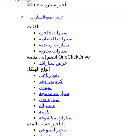
تأجير سيارة
عرض جميع السيارات
الفئات
سيارات فاخرة
سيارات اقتصادية
سيارات رياضية
سيارات تجارية
انضم إلى منصة OneClickDrive
اعرض سياراتك
أنواع الهيكل
دفع رباعي
كروس أوفر
سيدان
سيارات مدمجة
سيارة فان
هاتشباك
كوبيه
سيارات مكشوفة
التأجير حسب المدة
تأجير أسبوعي
تأجير شهري