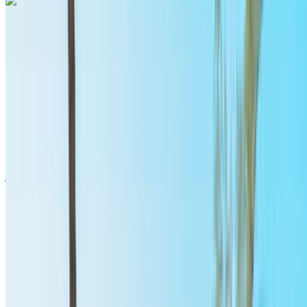
أودي إيه 3 2024
مطار الرباط-سلا الدولي, الرباط
مطار الرباط-سلا
الدولي, الرباط
2024
أوروبية
سيدان
بنزين
درهم مغربي 1430
/ يوم
غير محدود
درهم مغربي 35,100
/ الشهر
6000 كيلومتر
التأمين مشمول
ناقل حركة أوتوماتيكي
توصيل مجاني
مطار الرباط-سلا الدولي, الرباط
مطار الرباط-سلا الدولي, الرباط
مكالمة
+212708889994
الواتساب