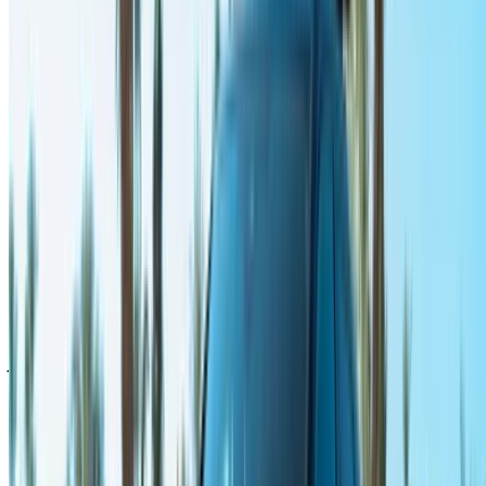
الدولي. للتأكد من توفر السيارة وتوصيلها إلى موقعك أو الرباط
المطار بالتاريخ والموعد المفضل، يُرجى الاستفسار من شركة
التأجير. تواصل معها عبر الهاتف أو الواتساب أو اطلب معاودة
الاتصال بك.
مرحبًا بك في OneClickDrive.ma - المغرب سوق السيارات الأكبر
في الإمارات.يتولى شركاء تأجير السيارات لدينا تحديث مخزون
سياراتها في OneClickDrive لحظة بلحظة، ولذلك ستظهر لك دائمًا
أحدث الأسعار. كل ما عليك فعله تصفح السيارات والتصفية ووضع
قائمة مختصرة والتواصل مع شركة تأجير السيارة مباشرة. اذكر أنك
رأيت إعلانها على موقع OneClickDrive.com، للحصول على أفضل
سعر. كن مطمئنًا من حصولك على أفضل عروض تأجير السيارات
بسهولة.
ملاحظة:
تحديث القوائم المذكورة أعلاه، بما في ذلك الأسعار شركة
تأجير السيارات ففي حال لم تتوفر السيارة بالسعر المذكور
(باستثناء ضريبة القيمة المضافة)، الرجاء
إبلاغنا
وسنعود إليك ببديل
أفضل. نتمنى لك تجربة تأجير ممتعة!
إخلاء مسؤولية:
باستخدام هذا الموقع، فإنك توافق على الشروط والأحكام وسياسة