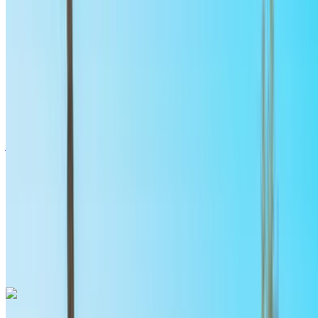
مطار الرباط-سلا الدولي, الرباط
مطار الرباط-سلا
الدولي, الرباط
2024
أوروبية
سيارات فاخرة
ديزل
درهم مغربي 1850
/ يوم
غير محدود
درهم مغربي 49,500
/ الشهر
6000 كيلومتر
التأمين مشمول
ناقل حركة أوتوماتيكي
توصيل مجاني
مطار الرباط-سلا
الدولي, الرباط
مطار الرباط-سلا الدولي, الرباط
مكالمة
+212708889994
الواتساب
أودي إيه 3 إس لاين 2024