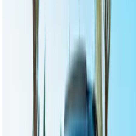
احرص على طلب صور السيارة الحقيقية ومواصفاتها قبل
الاتفاق على العرض.
احجز مباشرة بدون زيادة على الأسعار.
أودي إيه 3 سيارة سيارة أسعار التأجير في الرباط
شهري
أسبوعي
اليومي
درهم مغربي
درهم مغربي
درهم مغربي
أودي إيه 3 (أسود), 2023
1,400
9,100
30,000
درهم مغربي
درهم مغربي
درهم مغربي
أودي إيه 3 (أسود), 2024
1,400
9,100
30,000
درهم مغربي
درهم مغربي
درهم مغربي
أودي إيه 3 (أسود), 2024
1,500
11,500
39,000
درهم مغربي
درهم مغربي
درهم مغربي
أودي إيه 3 إس لاين
49,500
15,800
1,850
(رمادي), 2024
درهم مغربي
درهم مغربي
درهم مغربي
أودي إيه 3 إس لاين
36,000
9,800
1,500
(أسود), 2024
خض تجربة الاستئجار والقيادة الذاتية على متن سيارة أودي إيه 3
سيدان في الرباط, المغرب. تتضمن الموديلات المختلفة 2024, 2023
من إيه 3 المتاحة للاستئجار. فيما يلي قائمة بالعروض المباشرة
بأسعار يومية وأسبوعية وشهرية من شركات التأجير مباشرة. بدون
عمولة أو رسوم حجز. الاستلام من الفرع مجانًا من مطار الرباط-سلا