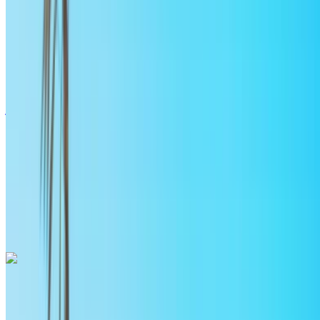
2023
أوروبية
سيدان
ديزل
درهم مغربي 1400
/ يوم
غير محدود
درهم مغربي 30,000
/ الشهر
6000 كيلومتر
التأمين مشمول
ناقل حركة أوتوماتيكي
توصيل مجاني
مطار الرباط-سلا الدولي, الرباط
مطار الرباط-سلا الدولي, الرباط
مكالمة
+212708889994
الواتساب
أودي إيه 3 2024
مطار الرباط-سلا الدولي, الرباط
مطار الرباط-سلا
الدولي, الرباط