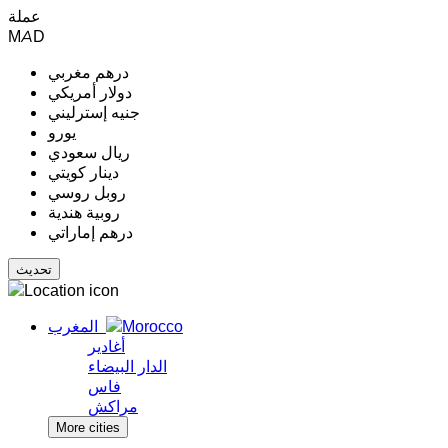
عملة
MAD
درهم مغربي
دولار أمريكي
جنيه إسترليني
يورو
ريال سعودي
دينار كويتي
روبل روسي
روبية هندية
درهم إماراتي
المغرب
أغادير
الدار البيضاء
فاس
مراكش
More cities