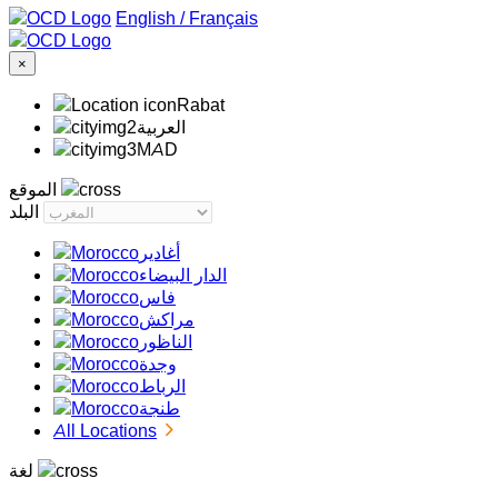
/
Français
×
Rabat
‏العربية‏
MAD
الموقع
البلد
أغادير
الدار البيضاء
فاس
مراكش
الناظور
وجدة
الرباط
طنجة
All Locations
لغة