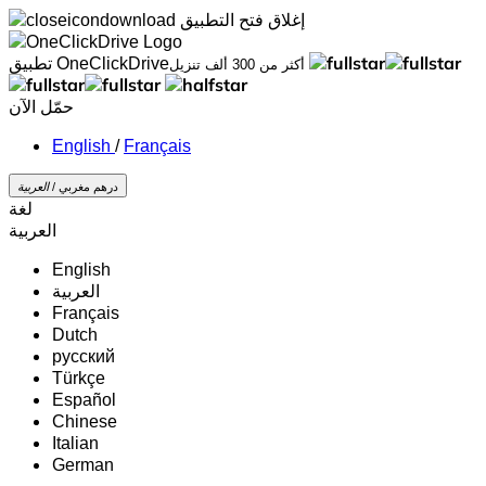
إغلاق
فتح التطبيق
تطبيق OneClickDrive
أكثر من 300 ألف تنزيل
حمّل الآن
/
Français
درهم مغربي /
‏العربية‏
لغة
‏العربية‏
English
‏العربية‏
Français
Dutch
русский
Türkçe
Español
Chinese
Italian
German