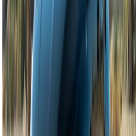
XML خريطة الموقع
مدونة تأجير السيارات
/ دعم
+212708880005
info@oneclickdrive.com
/ الشركات
sales@oneclickdrive.com
هل لديك سيارات ترغب في تأجيرها أو بيعها؟
تواصل مع آلاف العملاء المحتملين كل يوم
اعرض سياراتك
خيارات دفع مرنة ومباشرة لشريكك