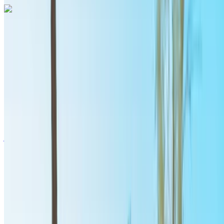
أودي إيه 3 2024
مطار الرباط-سلا الدولي, الرباط
مطار الرباط-سلا
الدولي, الرباط
2024
أوروبية
سيدان
بنزين
درهم مغربي 1430
/ يوم
غير محدود
درهم مغربي 35,100
/ الشهر
6000 كيلومتر
التأمين مشمول
ناقل حركة أوتوماتيكي
توصيل مجاني
مطار الرباط-سلا الدولي, الرباط
مطار الرباط-سلا الدولي, الرباط
مكالمة
+212708889994
الواتساب