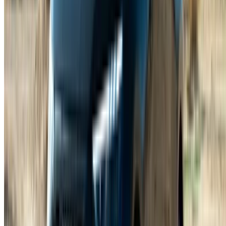
الدار البيضاء، الواحة، طريق النواصر، الدار البيضاء 20000، المغرب
©OneClickDrive 2026.
جميع الحقوق محفوظة
تابعنا على:
Chinese
Español
Türkçe
русский
Dutch
Français
‏العربية‏
English
Italian
German
إغلاق
X
عُلم، شكرًا لك!