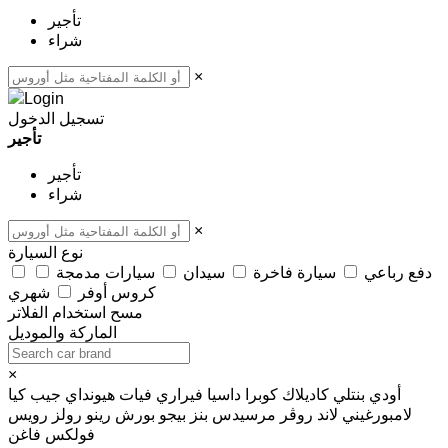
تأجير
شراء
×
تسجيل الدخول
تأجير
تأجير
شراء
×
نوع السيارة
دفع رباعي
سيارة فاخرة
سيدان
سيارات مدمجة
كروس أوفر
شهري
مسح
استخدام الفلاتر
الماركة والموديل
×
أودي
بنتلي
كاديلاك
كوبرا
داسيا
فيراري
فيات
هيونداي
جيب
كيا
لامبورغيني
لاند روڤر
مرسيدس بنز
بيجو
بورش
رينو
رولز رويس
فولكس فاغن