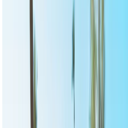
عرض 1 - 8 من 8 سيارات
1
هل تبحث عن خيارات أخرى؟
تصفح جميع السيارات
احفظ السيارات. تتبع الأسعار. احجز أسرع.
إنشاء حساب
طريقة الحصول على أفضل عرض
Compare offers from multiple rent a car companies in
the المغرب, قم بالتصفية حسب موقعك وميزانيتك
ومتطلباتك.
حدد أولوياتك كالآتي: مواصفات السيارة، حد الأميال، التأمين
المشمول، مزايا السيارة وما إلى ذلك.
ضع قائمة مختصرة بأفضل العروض من شركة تأجير السيارة
وتواصل معها مباشرة عبر الهاتف أو الواتساب أو اطلب إعادة
الاتصال.