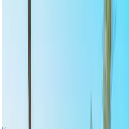
أودي إيه 3 إس لاين 2024
مطار الرباط-سلا الدولي, الرباط
مطار الرباط-سلا
الدولي, الرباط
2024
أوروبية
سيارات فاخرة
بنزين
درهم مغربي 1600
/ يوم
غير محدود
درهم مغربي 42,900
/ الشهر
6000 كيلومتر
التأمين مشمول
ناقل حركة أوتوماتيكي
توصيل مجاني
مطار الرباط-سلا
الدولي, الرباط
مطار الرباط-سلا الدولي, الرباط
مكالمة
+212708889994
الواتساب