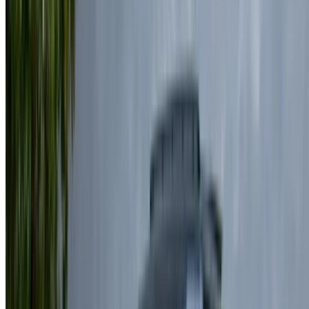
Land Rover Range Rover Vogue Voiture Voiture
prix de location en Rabat
Quotidiennement
Hebdomadaire
Mensuel
Land Rover
Range Rover
MAD
MAD 7,470
MAD 48,300
Vogue (Noir),
172,500
2024
Land Rover
Range Rover
MAD
MAD 6,000
MAD 40,600
Vogue (Noir),
156,000
2024
Land Rover
Range Rover
MAD
Vogue
MAD 7,150
MAD 45,500
175,500
(Champagne
Gold), 2024
Land Rover
Range Rover
MAD
MAD 7,500
MAD 49,000
Vogue (Gris
175,000
foncé), 2024