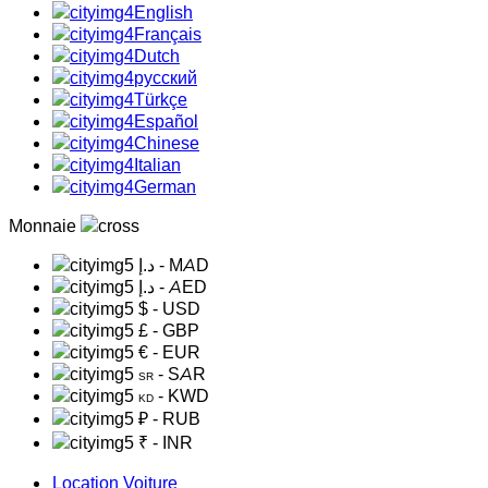
English
Français
Dutch
русский
Türkçe
Español
Chinese
Italian
German
Monnaie
د.إ
- MAD
د.إ
- AED
$
- USD
£
- GBP
€
- EUR
- SAR
SR
- KWD
KD
₽
- RUB
₹
- INR
Location Voiture