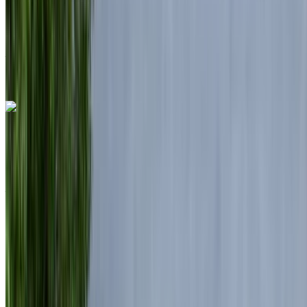
Transmission automobile
Livraison gratuite
Aéroport de Rabat Sale, Rabat
Aéroport de
Rabat Sale, Rabat
Appeler
+212708889994
WhatsApp
Land Rover Range Rover Vogue 2024
Location à Rabat : SUV noir, 5 places, conduite luxueuse,
technologie de pointe
Aéroport de Rabat Sale, Rabat
Aéroport de
Rabat Sale, Rabat
2024
Européen
luxe
Diesel
MAD 6000
/ jour
Illimité