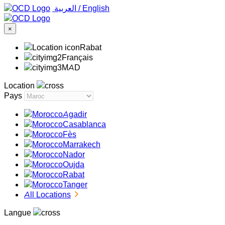
‏العربية ‏
/
English
×
Rabat
Français
MAD
Location
Pays
Agadir
Casablanca
Fès
Marrakech
Nador
Oujda
Rabat
Tanger
All Locations
Langue