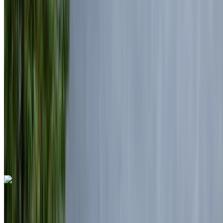
Européen
luxe
Diesel
MAD 7150
/ jour
Illimité
MAD 175,500
/ mo.
6000 km
Assurance incluse
Transmission automobile
Livraison gratuite
Aéroport de Rabat Sale, Rabat
Aéroport de
Rabat Sale, Rabat
Appeler
+212708889994
WhatsApp
Land Rover Range Rover Vogue 2024
Aéroport de Rabat Sale, Rabat
Aéroport de
Rabat Sale, Rabat