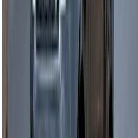
Casa-Oasis, Route de Nouasseur, Casablanca 20000,
Maroc
©OneClickDrive 2026.
Tous droits réservés
Suivez-nous sur:
English
‏العربية‏
Français
Dutch
русский
Türkçe
Español
Chinese
Italian
German
X
Fermer
Compris !