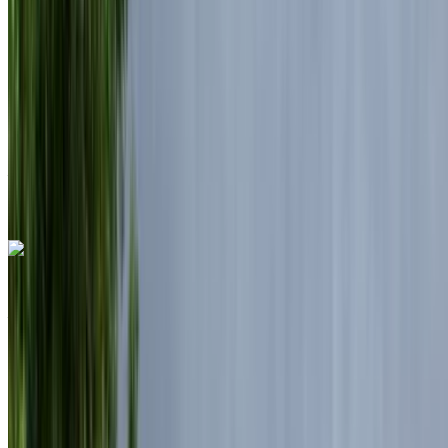
MAD 156,000
/ mo.
6000 km
Assurance incluse
Transmission automobile
Livraison gratuite
Aéroport de Rabat Sale, Rabat
Aéroport de
Rabat Sale, Rabat
Appeler
+212708889994
WhatsApp
Land Rover Range Rover Vogue 2024
Aéroport de Rabat Sale, Rabat
Aéroport de
Rabat Sale, Rabat
2024
Européen
luxe
Diesel