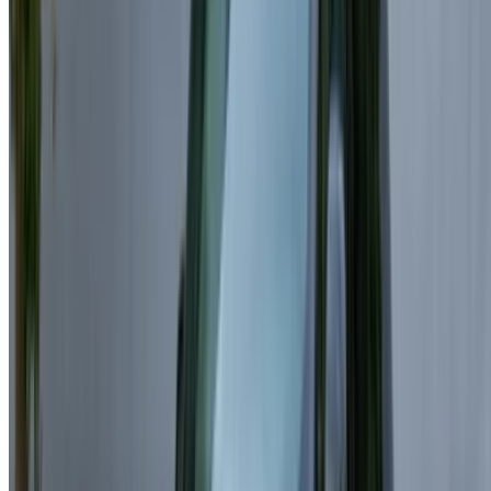
Connectez-vous pour accéder à vos favoris,
suivre les offres et réserver plus rapidement.
Continuer
ou
Vous n'avez pas de compte ?
S'inscrire
Vous avez déjà un compte ?
Connexion
×
OTP incorrect
Créer un compte. Obtenez de meilleures conditions.
Log In. Take the Wheel.