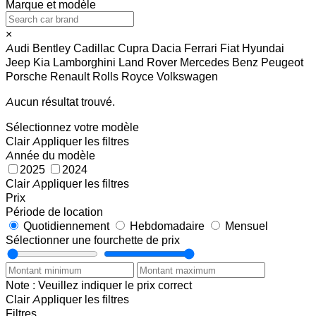
Marque et modèle
×
Audi
Bentley
Cadillac
Cupra
Dacia
Ferrari
Fiat
Hyundai
Jeep
Kia
Lamborghini
Land Rover
Mercedes Benz
Peugeot
Porsche
Renault
Rolls Royce
Volkswagen
Aucun résultat trouvé.
Sélectionnez votre modèle
Clair
Appliquer les filtres
Année du modèle
2025
2024
Clair
Appliquer les filtres
Prix
Période de location
Quotidiennement
Hebdomadaire
Mensuel
Sélectionner une fourchette de prix
Note : Veuillez indiquer le prix correct
Clair
Appliquer les filtres
Filtres