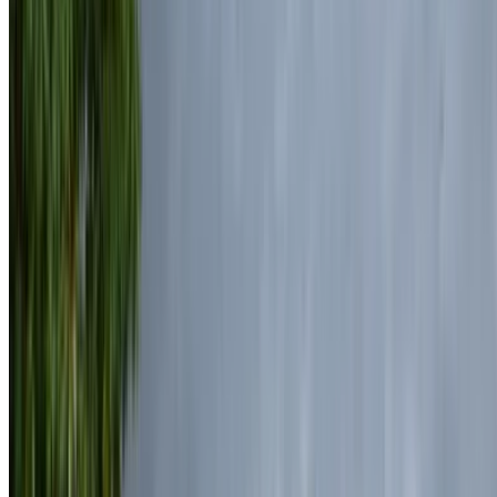
Vous cherchez d'autres options ?
Parcourir toutes les voitures
Sauvegarder des voitures. Suivez les prix. Réservez plus
rapidement.
Créer un compte
Comment obtenir le meilleur prix
Compare offers from multiple rent a car companies in
the Maroc, en fonction de votre localisation, de votre
budget et de vos besoins.
Affinez vos préférences: spécifications du véhicule,
kilométrage maximal, assurance incluse,
caractéristiques du véhicule et ainsi de suite.
Faites une liste courte des meilleures offres du loueur
de voitures et contactez les directement par téléphone,
WhatsApp ou demandez qu'on vous rappelle.
Veillez à demander des photos et des spécifications
réelles de la voiture avant de conclure l'accord.
Réservez directement, sans majoration!