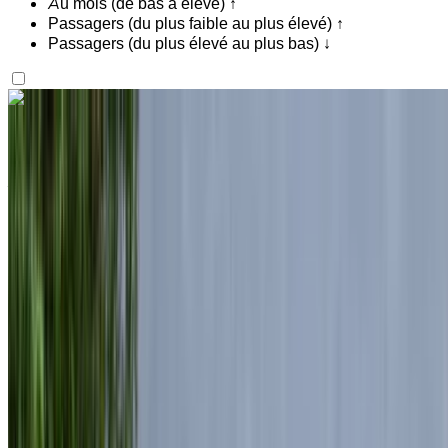
Au mois (de bas à élevé) ↑
Passagers (du plus faible au plus élevé) ↑
Passagers (du plus élevé au plus bas) ↓
Vous aimez ce que vous voyez ?
En savoir plus
Land Rover Range Rover Vogue 2024
Aéroport de Rabat Sale, Rabat
Aéroport de
Rabat Sale, Rabat
2024
Européen
luxe
Diesel
MAD 7470
/ jour
Illimité
MAD 172,500
/ mo.
6000 km
Assurance incluse