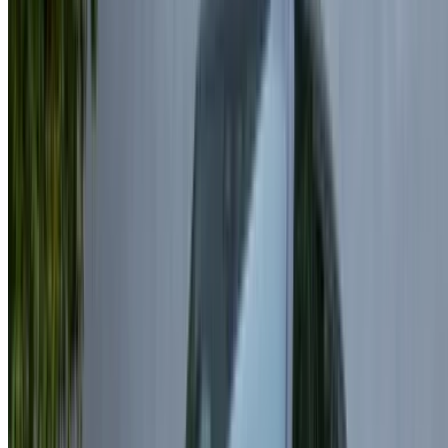
Land Rover
Range Rover
MAD
MAD 7,150
MAD 45,500
Vogue (Bronze),
175,500
2025
Location et conduite autonome a Land Rover Range Rover
Vogue Voiture de luxe en Rabat, Maroc. Différents modèles
dont 2025, 2024 de Range Rover Vogue sont disponibles à
la location. Vous trouverez ci-dessous des offres en direct
avec des tarifs par jour, par semaine et par mois directement
auprès des fournisseurs. Ne payez pas de commission ou de
frais de réservation. L'enlèvement de la succursale est gratuit
à partir de Aéroport de Rabat Sale. Pour la disponibilité et la
livraison sur place ou Rabat L'aéroport d'Anvers est situé à
la date et à l'heure de votre choix, veuillez vous renseigner
auprès du fournisseur. Contactez-le par téléphone, par
WhatsApp ou demandez à être rappelé.
Bienvenue à OneClickDrive.ma - Maroc le plus grand
marché de l'automobile du monde.Nos partenaires loueurs
de voitures mettent à jour leur stock pour OneClickDrive en
temps réel afin que vous puissiez toujours bénéficier des prix
les plus récents. Parcourez, filtrez, présélectionnez et