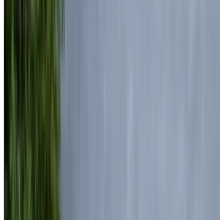
2024
Européen
luxe
Diesel
MAD 7100
/ jour
Illimité
MAD 175,500
/ mo.
6000 km
Assurance incluse
Transmission automobile
Livraison gratuite
Aéroport de Rabat Sale, Rabat
Aéroport de
Rabat Sale, Rabat
Appeler
+212708889994
WhatsApp
Montrer 1 - 6 de 6 voitures
1