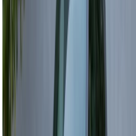
contactez directement le loueur de voitures. Mentionnez que
vous avez vu leur annonce sur OneClickDrive.com pour
obtenir le meilleur tarif. Soyez assuré que les meilleures
offres de location de voiture sont à portée de clic !
NOTE:
Les listes ci-dessus, y compris les prix, sont mises
à jour par les autorités compétentes. société de location
de voitures. Si la voiture n'est pas disponible au prix
mentionné (hors TVA), veuillez
nous informer
et nous vous
proposerons la meilleure alternative. Heureuxlocation!
Clause de non-responsabilité:
En utilisant ce site web, vous acceptez nos conditions
générales et notre politique de confidentialité et vous
dégagez OneClickDrive.ma de toute responsabilité
concernant des informations incorrectes fournies par les
sociétés de location de voitures ou par nous-mêmes.
×
OTP incorrect