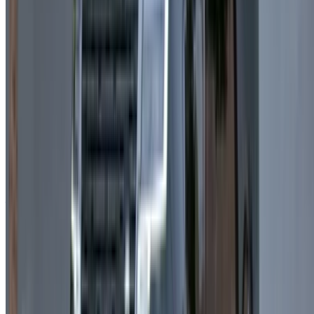
/ Soutien
+212708880005
info@oneclickdrive.com
/ Entreprises
sales@oneclickdrive.com
Vous avez des voitures à louer ou à vendre ?
Atteindre des milliers de personnes chaque jour.
Référencez vos voitures
Des moyens flexibles pour payer directement votre
partenaire