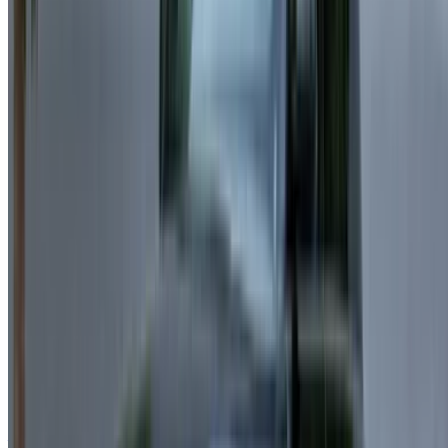
Continuer
Or
Vous n'avez pas de compte ?
S'inscrire
Vous avez déjà un compte?
Connexion
Votre plateforme unique pour explorer les meilleures offres
de location de voitures et de voitures d'occasion à travers le
Maroc. Des options économiques aux voitures de luxe,
trouvez la bonne voiture pour votre voyage. OneClickDrive
vous aide à trouver des fournisseurs locaux de confiance,
afin que vous puissiez profiter d'une expérience fluide et
sans stress.
Vous avez des voitures à louer ou à vendre ?
Atteindre des milliers de personnes chaque jour.