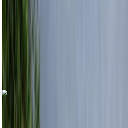
Diesel
MAD 7500
/ jour
Illimité
MAD 175,000
/ mo.
6000 km
Assurance incluse
Transmission automobile
Livraison gratuite
Aéroport de Rabat Sale, Rabat
Aéroport de
Rabat Sale, Rabat
Appeler
+212708889994
WhatsApp
Land Rover Range Rover Vogue 2025
Aéroport de Rabat Sale, Rabat
Aéroport de
Rabat Sale, Rabat
2025