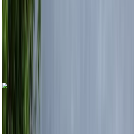
MAD 7150
/ jour
Illimité
MAD 175,500
/ mo.
6000 km
Assurance incluse
Transmission automobile
Livraison gratuite
Aéroport de Rabat Sale, Rabat
Aéroport de
Rabat Sale, Rabat
Appeler
+212708889994
WhatsApp
Land Rover Range Rover Vogue 2024
Aéroport de Rabat Sale, Rabat
Aéroport de
Rabat Sale, Rabat
2024
Européen
luxe