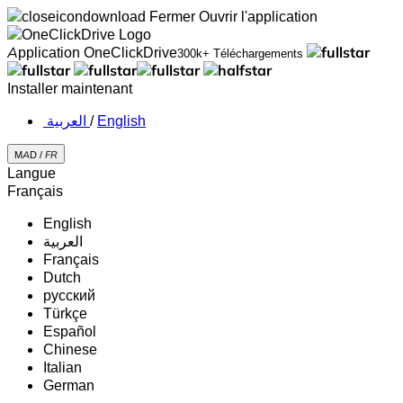
Fermer
Ouvrir l'application
Application OneClickDrive
300k+ Téléchargements
Installer maintenant
‏العربية ‏
/
English
MAD /
FR
Langue
Français
English
‏العربية‏
Français
Dutch
русский
Türkçe
Español
Chinese
Italian
German