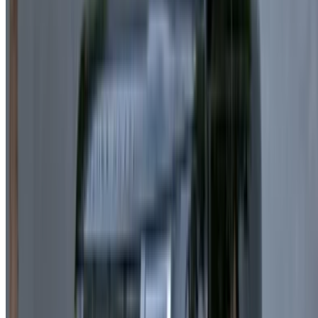
Référencez vos voitures
Des moyens flexibles pour payer directement votre
partenaire
/ Ressources
Location voiture Agadir
Location voiture Casablanca
Location voiture Fès
Location voiture Marrakech
Location voiture Nador
Location voiture Oujda
Location voiture Rabat
Location voiture Tanger
Aéroport de Casablanca
Aéroport de Marrakech
/ Entreprise
Plan du site XML
Blog sur la location de voitures