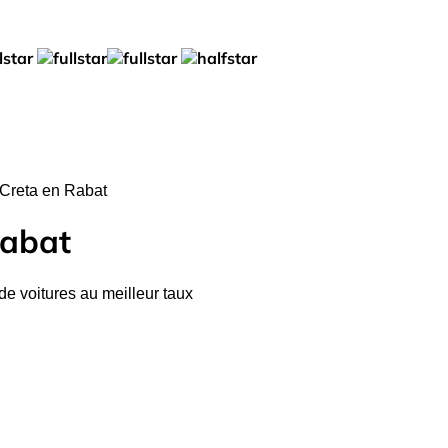
Creta en Rabat
Rabat
de voitures au meilleur taux