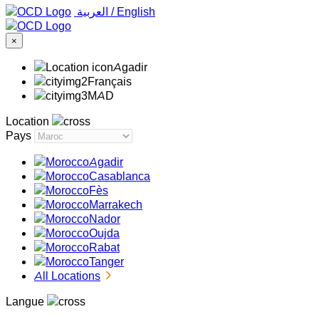
‏العربية ‏
/
English
×
Agadir
Français
MAD
Location
Pays
Agadir
Casablanca
Fès
Marrakech
Nador
Oujda
Rabat
Tanger
All Locations
Langue