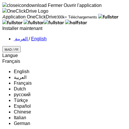
Fermer
Ouvrir l'application
Application OneClickDrive
300k+ Téléchargements
Installer maintenant
‏العربية ‏
/
English
MAD /
FR
Langue
Français
English
‏العربية‏
Français
Dutch
русский
Türkçe
Español
Chinese
Italian
German