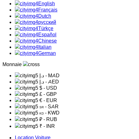
English
Français
Dutch
русский
Türkçe
Español
Chinese
Italian
German
Monnaie
د.إ
- MAD
د.إ
- AED
$
- USD
£
- GBP
€
- EUR
- SAR
SR
- KWD
KD
₽
- RUB
₹
- INR
Location Voiture