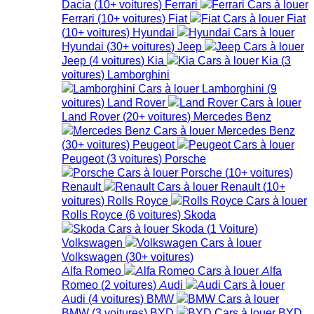
Dacia
(
10+
voitures
)
Ferrari
Ferrari
(
10+
voitures
)
Fiat
Fiat
(
10+
voitures
)
Hyundai
Hyundai
(
30+
voitures
)
Jeep
Jeep
(
4
voitures
)
Kia
Kia
(
3
voitures
)
Lamborghini
Lamborghini
(
9
voitures
)
Land Rover
Land Rover
(
20+
voitures
)
Mercedes Benz
Mercedes Benz
(
30+
voitures
)
Peugeot
Peugeot
(
3
voitures
)
Porsche
Porsche
(
10+
voitures
)
Renault
Renault
(
10+
voitures
)
Rolls Royce
Rolls Royce
(
6
voitures
)
Skoda
Skoda
(
1
Voiture
)
Volkswagen
Volkswagen
(
30+
voitures
)
Alfa Romeo
Alfa
Romeo
(
2
voitures
)
Audi
Audi
(
4
voitures
)
BMW
BMW
(
3
voitures
)
BYD
BYD