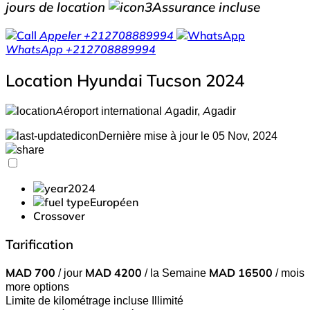
jours de location
Assurance incluse
Appeler
+212708889994
WhatsApp
+212708889994
Location Hyundai Tucson 2024
Aéroport international Agadir, Agadir
Dernière mise à jour le 05 Nov, 2024
2024
Européen
Crossover
Tarification
MAD
700
/ jour
MAD
4200
/ la Semaine
MAD
16500
/ mois
more options
Limite de kilométrage incluse
Illimité