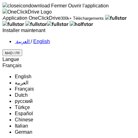
Fermer
Ouvrir l'application
Application OneClickDrive
300k+ Téléchargements
Installer maintenant
‏العربية ‏
/
English
MAD /
FR
Langue
Français
English
‏العربية‏
Français
Dutch
русский
Türkçe
Español
Chinese
Italian
German