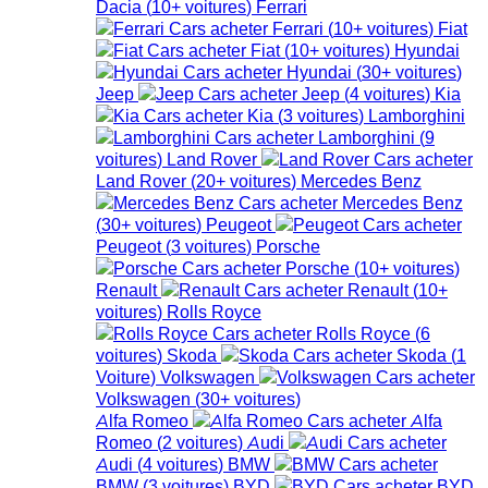
Dacia
(
10+
voitures
)
Ferrari
Ferrari
(
10+
voitures
)
Fiat
Fiat
(
10+
voitures
)
Hyundai
Hyundai
(
30+
voitures
)
Jeep
Jeep
(
4
voitures
)
Kia
Kia
(
3
voitures
)
Lamborghini
Lamborghini
(
9
voitures
)
Land Rover
Land Rover
(
20+
voitures
)
Mercedes Benz
Mercedes Benz
(
30+
voitures
)
Peugeot
Peugeot
(
3
voitures
)
Porsche
Porsche
(
10+
voitures
)
Renault
Renault
(
10+
voitures
)
Rolls Royce
Rolls Royce
(
6
voitures
)
Skoda
Skoda
(
1
Voiture
)
Volkswagen
Volkswagen
(
30+
voitures
)
Alfa Romeo
Alfa
Romeo
(
2
voitures
)
Audi
Audi
(
4
voitures
)
BMW
BMW
(
3
voitures
)
BYD
BYD