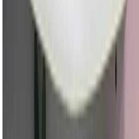
Hyundai i20 1.4 MPi Seductive 2023
à vendre en Agadir: Blanc Compactes, Essence Voiture,
Autres Spécifications, Auto 4-porte
Aéroport Agadir, Agadir
Aéroport Agadir,
Agadir
2023
Autres Spécifications
MAD 185,000
34220 km
EMI
MAD 2,304
Auto Transmission
Blanc couleur
Aéroport Agadir, Agadir
Aéroport Agadir,
Agadir
Appeler
212663841439
WhatsApp