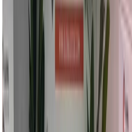
Montrer 1 - 3 de 3 voitures
1
Vous cherchez d'autres options ?
Parcourir toutes les voitures
Sauvegarder des voitures. Suivez les prix. Réservez plus
rapidement.
Créer un compte
Comment obtenir le meilleur prix
Compare offers from multiple car companies in the
Maroc, en fonction de votre localisation, de votre
budget et de vos besoins.
Précisez vos préférences : spécifications du véhicule,
caractéristiques du véhicule, etc.
Présélectionnez les meilleures offres par fournisseur et
contactez-les directement par téléphone, WhatsApp ou