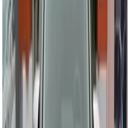
Référencez vos voitures
Des moyens flexibles pour payer directement votre
partenaire
/ Ressources
Voitures occasion Agadir
Voitures occasion Casablanca
Voitures occasion Fès
Voitures occasion Marrakech
Voitures occasion Nador
Voitures occasion Oujda
Voitures occasion Rabat
Voitures occasion Tanger
Aéroport de Casablanca
Aéroport de Marrakech
/ Entreprise
Plan du site XML
Blog sur la location de voitures