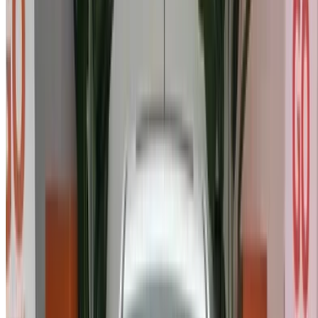
direct des concessionnaires. Ne payez aucune commission.
Contactez votre revendeur par téléphone, WhatsApp ou
demandez à être rappelé.
NOTE:
Les listes ci-dessus, y compris les prix, sont mises
à jour par les autorités compétentes. vendeurs et
concessionnaires de voitures d'occasion. Si la voiture
n'est pas disponible au prix mentionné (hors TVA),
veuillez
nous informer
et nous vous proposerons la
meilleure alternative. Heureuxl'achat!
Clause de non-responsabilité:
En utilisant ce site web, vous acceptez nos conditions
générales et notre politique de confidentialité et vous
dégagez OneClickDrive.ma de toute responsabilité
concernant des informations incorrectes fournies par les
sociétés de location de voitures ou par nous-mêmes.
×
OTP incorrect