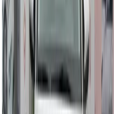
/ Soutien
+212708880005
info@oneclickdrive.com
/ Entreprises
sales@oneclickdrive.com
Vous avez des voitures à louer ou à vendre ?
Atteindre des milliers de personnes chaque jour.
Référencez vos voitures
Des moyens flexibles pour payer directement votre
partenaire