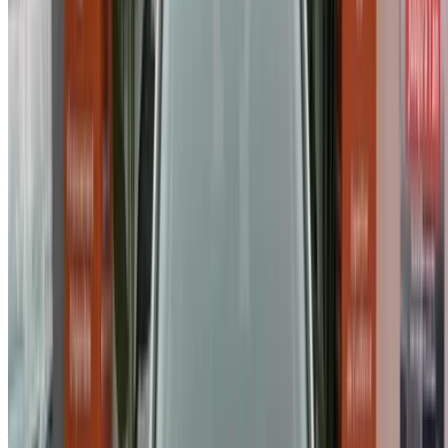
Continuer
Or
Vous n'avez pas de compte ?
S'inscrire
Vous avez déjà un compte?
Connexion
Votre plateforme unique pour explorer les meilleures offres
de location de voitures et de voitures d'occasion à travers le
Maroc. Des options économiques aux voitures de luxe,
trouvez la bonne voiture pour votre voyage. OneClickDrive
vous aide à trouver des fournisseurs locaux de confiance,
afin que vous puissiez profiter d'une expérience fluide et
sans stress.
Vous avez des voitures à louer ou à vendre ?
Atteindre des milliers de personnes chaque jour.