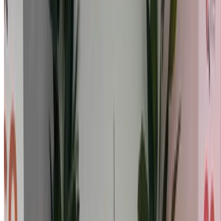
demandez à être rappelé.
Veillez à demander des photos et des spécifications
réelles de la voiture avant de conclure l'accord.
Réservez directement, sans majoration!
Pourquoi acheter une voiture sur OneClickDrive.ma ?
Recherchez parmi le plus grand nombre de marques et de
modèles de voitures à louer en Agadir. Réservez des
locations de voitures économiques, de SUV, de voitures de
luxe, de voitures de sport et bien plus encore, directement
auprès des agences de location de voitures locales.
Utilisé Hyundai i20 Voiture Voiture prix en
Agadir
Prix
Hyundai i20 1.4 MPi Séduisante (Blanc), 2023
MAD 185,000
Hyundai i20 1.4 MPi Inventive (), 2022
MAD 139,000
Hyundai i20 1.4 MPi Séduisante (Blanc), 2023
MAD 185,000
Acheter a Hyundai i20 Compactes en Agadir, Maroc.
Différents modèles dont 2023, 2022 de i20 sont disponibles
à l'achat. Vous trouverez ci-dessous des offres de tarifs en