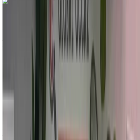
Hyundai i20 1.4 MPi Seductive 2023
à vendre en Agadir: Blanc Compactes, Essence Voiture,
Autres Spécifications, Auto 4-porte
Aéroport Agadir, Agadir
Aéroport Agadir,
Agadir
2023
Autres Spécifications
MAD 185,000
82078 km
EMI
MAD 2,304
Auto Transmission
Blanc couleur
Aéroport Agadir, Agadir
Aéroport Agadir,
Agadir
Appeler
212663841439
WhatsApp