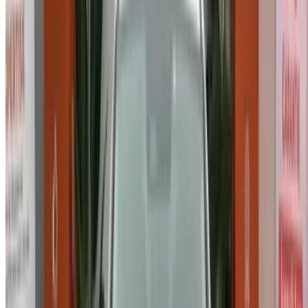
Connectez-vous pour accéder à vos favoris,
suivre les offres et réserver plus rapidement.
Continuer
ou
Vous n'avez pas de compte ?
S'inscrire
Vous avez déjà un compte ?
Connexion
×
OTP incorrect
Créer un compte. Obtenez de meilleures conditions.
Log In. Take the Wheel.