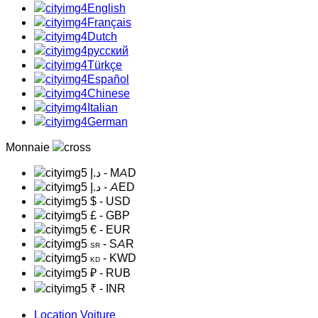
English
Français
Dutch
русский
Türkçe
Español
Chinese
Italian
German
Monnaie
د.إ
- MAD
د.إ
- AED
$
- USD
£
- GBP
€
- EUR
- SAR
SR
- KWD
KD
₽
- RUB
₹
- INR
Location Voiture