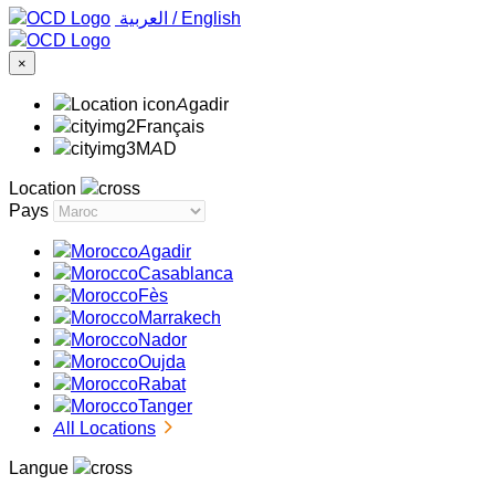
‏العربية ‏
/
English
×
Agadir
Français
MAD
Location
Pays
Agadir
Casablanca
Fès
Marrakech
Nador
Oujda
Rabat
Tanger
All Locations
Langue