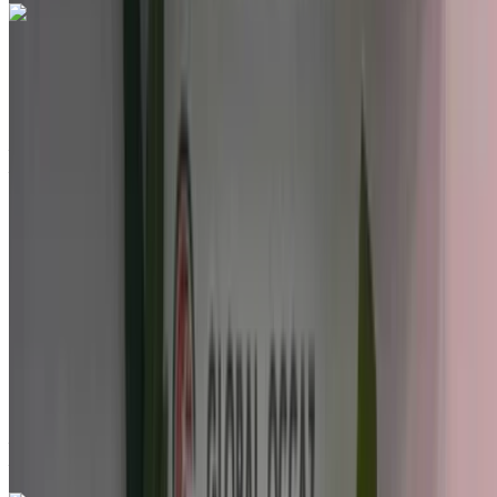
Hyundai i20 1.4 MPi Inventive 2022
à vendre en Agadir: Compactes, Essence Voiture, Autres
Spécifications, Manuel 4-porte
Aéroport Agadir, Agadir
Aéroport Agadir,
Agadir
2022
Autres Spécifications
MAD 139,000
153244 km
EMI
MAD 1,731
Manuel Transmission
Aéroport Agadir, Agadir
Aéroport Agadir,
Agadir
Appeler
212663841439
WhatsApp