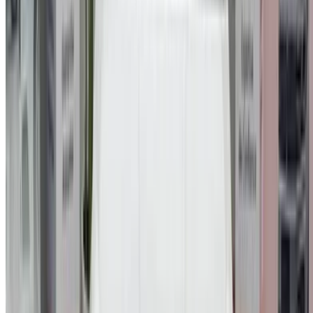
Casa-Oasis, Route de Nouasseur, Casablanca 20000,
Maroc
©OneClickDrive 2026.
Tous droits réservés
Suivez-nous sur:
English
‏العربية‏
Français
Dutch
русский
Türkçe
Español
Chinese
Italian
German
X
Fermer
Compris !